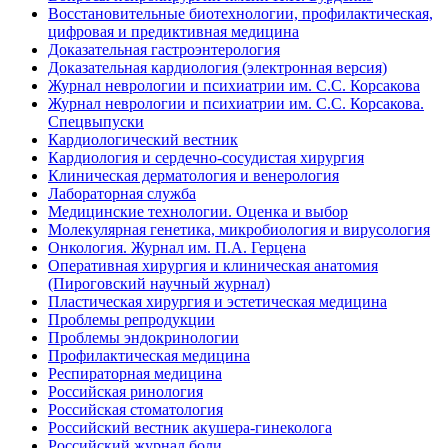
Восстановительные биотехнологии, профилактическая,
цифровая и предиктивная медицина
Доказательная гастроэнтерология
Доказательная кардиология (электронная версия)
Журнал неврологии и психиатрии им. С.С. Корсакова
Журнал неврологии и психиатрии им. С.С. Корсакова.
Спецвыпуски
Кардиологический вестник
Кардиология и сердечно-сосудистая хирургия
Клиническая дерматология и венерология
Лабораторная служба
Медицинские технологии. Оценка и выбор
Молекулярная генетика, микробиология и вирусология
Онкология. Журнал им. П.А. Герцена
Оперативная хирургия и клиническая анатомия
(Пироговский научный журнал)
Пластическая хирургия и эстетическая медицина
Проблемы репродукции
Проблемы эндокринологии
Профилактическая медицина
Респираторная медицина
Российская ринология
Российская стоматология
Российский вестник акушера-гинеколога
Российский журнал боли