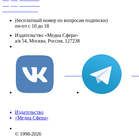
+7 (495) 482-4329
+8 800 250-18-12
(бесплатный номер по вопросам подписки)
пн-пт с 10 до 18
Издательство «Медиа Сфера»
а/я 54, Москва, Россия, 127238
info@mediasphera.ru
вКонтакте
Tel
Издательство
«Медиа Сфера»
© 1998-2026