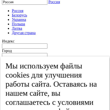
Россия
Россия
Белорусь
Украина
Польша
Литва
Другая страна
Индекс
Город
Край
Мы используем файлы
Улица
cооkies для улучшения
Дом
работы сайта. Оставаясь на
Квартира
нашем сайте, вы
Название юридического лица
соглашаетесь с условиями
ИНН