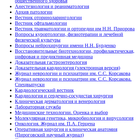
общественного здоровья
Анестезиология и реаниматология
Архив патологии
Вестник оториноларингологии
Вестник офтальмологии
Вестник травматологии и ортопедии им Н.Н. Приорова
Вопросы курортологии, физиотерапии и лечебной
физической культуры
Вопросы нейрохирургии имени Н.Н. Бурденко
Восстановительные биотехнологии, профилактическая,
цифровая и предиктивная медицина
Доказательная гастроэнтерология
Доказательная кардиология (электронная версия)
Журнал неврологии и психиатрии им. С.С. Корсакова
Журнал неврологии и психиатрии им. С.С. Корсакова.
Спецвыпуски
Кардиологический вестник
Кардиология и сердечно-сосудистая хирургия
Клиническая дерматология и венерология
Лабораторная служба
Медицинские технологии. Оценка и выбор
Молекулярная генетика, микробиология и вирусология
Онкология. Журнал им. П.А. Герцена
Оперативная хирургия и клиническая анатомия
(Пироговский научный журнал)