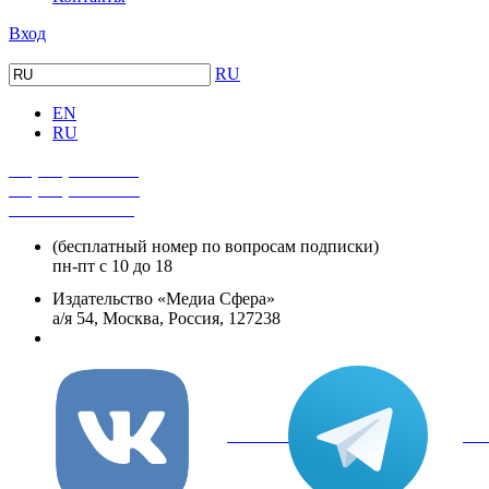
Вход
RU
EN
RU
+7 (495) 482-4118
+7 (495) 482-4329
+8 800 250-18-12
(бесплатный номер по вопросам подписки)
пн-пт с 10 до 18
Издательство «Медиа Сфера»
а/я 54, Москва, Россия, 127238
info@mediasphera.ru
вКонтакте
Tel