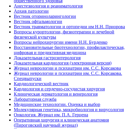
общественного здоровья
Анестезиология и реаниматология
Архив патологии
Вестник оториноларингологии
Вестник офтальмологии
Вестник травматологии и ортопедии им Н.Н. Приорова
Вопросы курортологии, физиотерапии и лечебной
физической культуры
Вопросы нейрохирургии имени Н.Н. Бурденко
Восстановительные биотехнологии, профилактическая,
цифровая и предиктивная медицина
Доказательная гастроэнтерология
Доказательная кардиология (электронная версия)
Журнал неврологии и психиатрии им. С.С. Корсакова
Журнал неврологии и психиатрии им. С.С. Корсакова.
Спецвыпуски
Кардиологический вестник
Кардиология и сердечно-сосудистая хирургия
Клиническая дерматология и венерология
Лабораторная служба
Медицинские технологии. Оценка и выбор
Молекулярная генетика, микробиология и вирусология
Онкология. Журнал им. П.А. Герцена
Оперативная хирургия и клиническая анатомия
(Пироговский научный журнал)