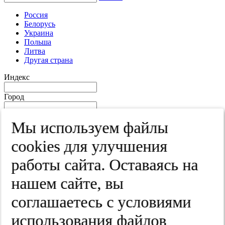
Россия
Белорусь
Украина
Польша
Литва
Другая страна
Индекс
Город
Край
Мы используем файлы
Улица
cооkies для улучшения
Дом
работы сайта. Оставаясь на
Квартира
нашем сайте, вы
Название юридического лица
соглашаетесь с условиями
ИНН
использования файлов