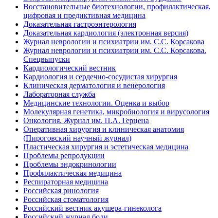
Восстановительные биотехнологии, профилактическая,
цифровая и предиктивная медицина
Доказательная гастроэнтерология
Доказательная кардиология (электронная версия)
Журнал неврологии и психиатрии им. С.С. Корсакова
Журнал неврологии и психиатрии им. С.С. Корсакова.
Спецвыпуски
Кардиологический вестник
Кардиология и сердечно-сосудистая хирургия
Клиническая дерматология и венерология
Лабораторная служба
Медицинские технологии. Оценка и выбор
Молекулярная генетика, микробиология и вирусология
Онкология. Журнал им. П.А. Герцена
Оперативная хирургия и клиническая анатомия
(Пироговский научный журнал)
Пластическая хирургия и эстетическая медицина
Проблемы репродукции
Проблемы эндокринологии
Профилактическая медицина
Респираторная медицина
Российская ринология
Российская стоматология
Российский вестник акушера-гинеколога
Российский журнал боли