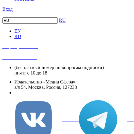
Вход
RU
EN
RU
+7 (495) 482-4118
+7 (495) 482-4329
+8 800 250-18-12
(бесплатный номер по вопросам подписки)
пн-пт с 10 до 18
Издательство «Медиа Сфера»
а/я 54, Москва, Россия, 127238
info@mediasphera.ru
вКонтакте
Tel