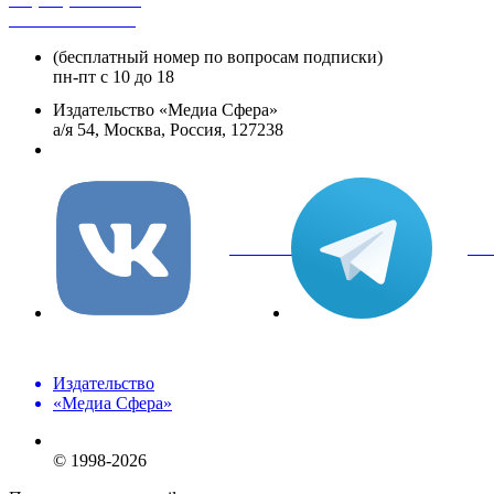
+8 800 250-18-12
(бесплатный номер по вопросам подписки)
пн-пт с 10 до 18
Издательство «Медиа Сфера»
а/я 54, Москва, Россия, 127238
info@mediasphera.ru
вКонтакте
Tel
Издательство
«Медиа Сфера»
© 1998-2026