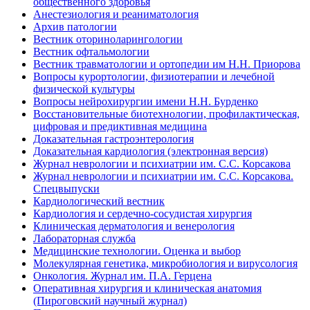
общественного здоровья
Анестезиология и реаниматология
Архив патологии
Вестник оториноларингологии
Вестник офтальмологии
Вестник травматологии и ортопедии им Н.Н. Приорова
Вопросы курортологии, физиотерапии и лечебной
физической культуры
Вопросы нейрохирургии имени Н.Н. Бурденко
Восстановительные биотехнологии, профилактическая,
цифровая и предиктивная медицина
Доказательная гастроэнтерология
Доказательная кардиология (электронная версия)
Журнал неврологии и психиатрии им. С.С. Корсакова
Журнал неврологии и психиатрии им. С.С. Корсакова.
Спецвыпуски
Кардиологический вестник
Кардиология и сердечно-сосудистая хирургия
Клиническая дерматология и венерология
Лабораторная служба
Медицинские технологии. Оценка и выбор
Молекулярная генетика, микробиология и вирусология
Онкология. Журнал им. П.А. Герцена
Оперативная хирургия и клиническая анатомия
(Пироговский научный журнал)