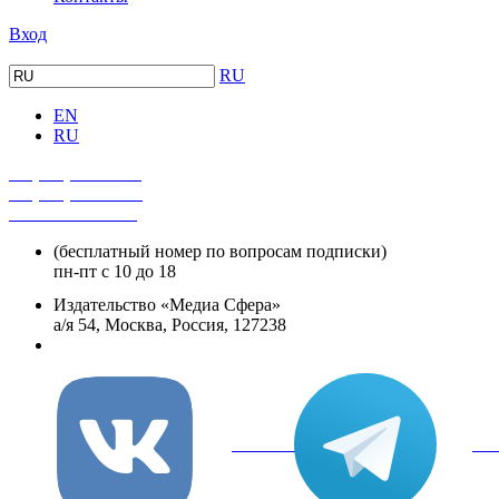
Вход
RU
EN
RU
+7 (495) 482-4118
+7 (495) 482-4329
+8 800 250-18-12
(бесплатный номер по вопросам подписки)
пн-пт с 10 до 18
Издательство «Медиа Сфера»
а/я 54, Москва, Россия, 127238
info@mediasphera.ru
вКонтакте
Tel