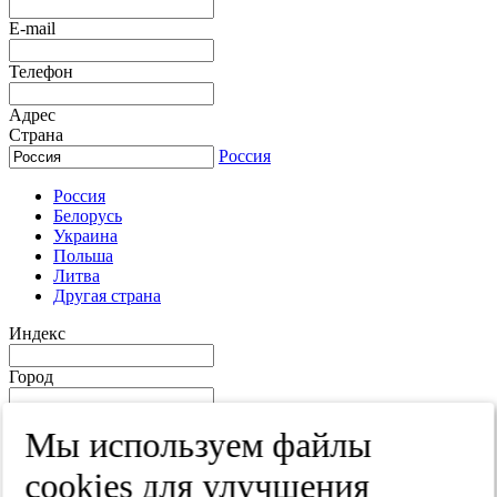
E-mail
Телефон
Адрес
Страна
Россия
Россия
Белорусь
Украина
Польша
Литва
Другая страна
Индекс
Город
Край
Мы используем файлы
Улица
cооkies для улучшения