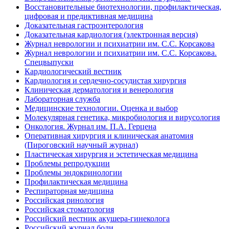
Восстановительные биотехнологии, профилактическая,
цифровая и предиктивная медицина
Доказательная гастроэнтерология
Доказательная кардиология (электронная версия)
Журнал неврологии и психиатрии им. С.С. Корсакова
Журнал неврологии и психиатрии им. С.С. Корсакова.
Спецвыпуски
Кардиологический вестник
Кардиология и сердечно-сосудистая хирургия
Клиническая дерматология и венерология
Лабораторная служба
Медицинские технологии. Оценка и выбор
Молекулярная генетика, микробиология и вирусология
Онкология. Журнал им. П.А. Герцена
Оперативная хирургия и клиническая анатомия
(Пироговский научный журнал)
Пластическая хирургия и эстетическая медицина
Проблемы репродукции
Проблемы эндокринологии
Профилактическая медицина
Респираторная медицина
Российская ринология
Российская стоматология
Российский вестник акушера-гинеколога
Российский журнал боли