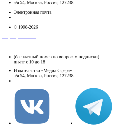
а/я 54, Москва, Россия, 127238
Электронная почта
info@mediasphera.ru
© 1998-2026
+7 (495) 482-4118
+7 (495) 482-4329
+8 800 250-18-12
(бесплатный номер по вопросам подписки)
пн-пт с 10 до 18
Издательство «Медиа Сфера»
а/я 54, Москва, Россия, 127238
info@mediasphera.ru
вКонтакте
Tel