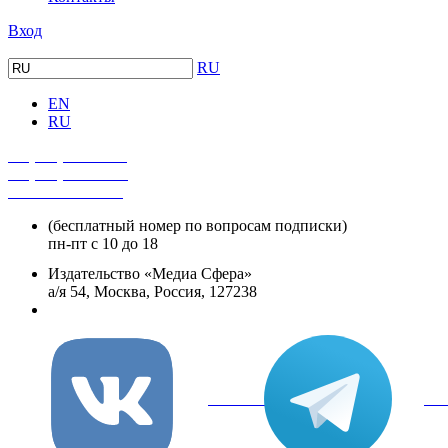
Вход
RU
EN
RU
+7 (495) 482-4118
+7 (495) 482-4329
+8 800 250-18-12
(бесплатный номер по вопросам подписки)
пн-пт с 10 до 18
Издательство «Медиа Сфера»
а/я 54, Москва, Россия, 127238
info@mediasphera.ru
вКонтакте
Tel