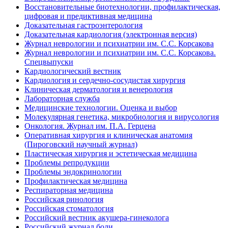
Восстановительные биотехнологии, профилактическая,
цифровая и предиктивная медицина
Доказательная гастроэнтерология
Доказательная кардиология (электронная версия)
Журнал неврологии и психиатрии им. С.С. Корсакова
Журнал неврологии и психиатрии им. С.С. Корсакова.
Спецвыпуски
Кардиологический вестник
Кардиология и сердечно-сосудистая хирургия
Клиническая дерматология и венерология
Лабораторная служба
Медицинские технологии. Оценка и выбор
Молекулярная генетика, микробиология и вирусология
Онкология. Журнал им. П.А. Герцена
Оперативная хирургия и клиническая анатомия
(Пироговский научный журнал)
Пластическая хирургия и эстетическая медицина
Проблемы репродукции
Проблемы эндокринологии
Профилактическая медицина
Респираторная медицина
Российская ринология
Российская стоматология
Российский вестник акушера-гинеколога
Российский журнал боли