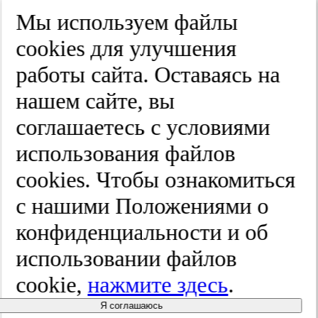
Край
Мы используем файлы
Улица
cооkies для улучшения
Дом
работы сайта. Оставаясь на
Квартира
нашем сайте, вы
Название юридического лица
соглашаетесь с условиями
ИНН
использования файлов
КПП
cооkies. Чтобы ознакомиться
с нашими Положениями о
Пароль
Пароль
конфиденциальности и об
Повторите пароль
использовании файлов
cookie,
нажмите здесь
.
Я соглашаюсь