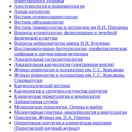
общественного здоровья
Анестезиология и реаниматология
Архив патологии
Вестник оториноларингологии
Вестник офтальмологии
Вестник травматологии и ортопедии им Н.Н. Приорова
Вопросы курортологии, физиотерапии и лечебной
физической культуры
Вопросы нейрохирургии имени Н.Н. Бурденко
Восстановительные биотехнологии, профилактическая,
цифровая и предиктивная медицина
Доказательная гастроэнтерология
Доказательная кардиология (электронная версия)
Журнал неврологии и психиатрии им. С.С. Корсакова
Журнал неврологии и психиатрии им. С.С. Корсакова.
Спецвыпуски
Кардиологический вестник
Кардиология и сердечно-сосудистая хирургия
Клиническая дерматология и венерология
Лабораторная служба
Медицинские технологии. Оценка и выбор
Молекулярная генетика, микробиология и вирусология
Онкология. Журнал им. П.А. Герцена
Оперативная хирургия и клиническая анатомия
(Пироговский научный журнал)