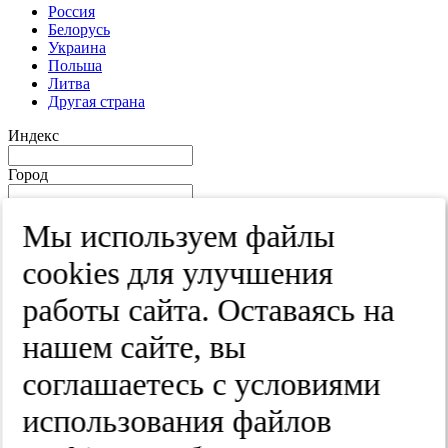
Россия
Белорусь
Украина
Польша
Литва
Другая страна
Индекс
Город
Край
Мы используем файлы
Улица
cооkies для улучшения
Дом
работы сайта. Оставаясь на
Квартира
нашем сайте, вы
Название юридического лица
соглашаетесь с условиями
ИНН
использования файлов
КПП