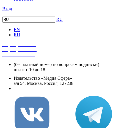
Вход
RU
EN
RU
+7 (495) 482-4118
+7 (495) 482-4329
+8 800 250-18-12
(бесплатный номер по вопросам подписки)
пн-пт с 10 до 18
Издательство «Медиа Сфера»
а/я 54, Москва, Россия, 127238
info@mediasphera.ru
вКонтакте
Tel