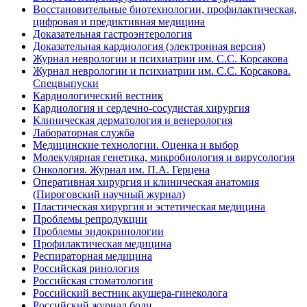
Восстановительные биотехнологии, профилактическая,
цифровая и предиктивная медицина
Доказательная гастроэнтерология
Доказательная кардиология (электронная версия)
Журнал неврологии и психиатрии им. С.С. Корсакова
Журнал неврологии и психиатрии им. С.С. Корсакова.
Спецвыпуски
Кардиологический вестник
Кардиология и сердечно-сосудистая хирургия
Клиническая дерматология и венерология
Лабораторная служба
Медицинские технологии. Оценка и выбор
Молекулярная генетика, микробиология и вирусология
Онкология. Журнал им. П.А. Герцена
Оперативная хирургия и клиническая анатомия
(Пироговский научный журнал)
Пластическая хирургия и эстетическая медицина
Проблемы репродукции
Проблемы эндокринологии
Профилактическая медицина
Респираторная медицина
Российская ринология
Российская стоматология
Российский вестник акушера-гинеколога
Российский журнал боли