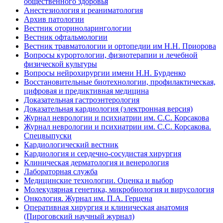
общественного здоровья
Анестезиология и реаниматология
Архив патологии
Вестник оториноларингологии
Вестник офтальмологии
Вестник травматологии и ортопедии им Н.Н. Приорова
Вопросы курортологии, физиотерапии и лечебной
физической культуры
Вопросы нейрохирургии имени Н.Н. Бурденко
Восстановительные биотехнологии, профилактическая,
цифровая и предиктивная медицина
Доказательная гастроэнтерология
Доказательная кардиология (электронная версия)
Журнал неврологии и психиатрии им. С.С. Корсакова
Журнал неврологии и психиатрии им. С.С. Корсакова.
Спецвыпуски
Кардиологический вестник
Кардиология и сердечно-сосудистая хирургия
Клиническая дерматология и венерология
Лабораторная служба
Медицинские технологии. Оценка и выбор
Молекулярная генетика, микробиология и вирусология
Онкология. Журнал им. П.А. Герцена
Оперативная хирургия и клиническая анатомия
(Пироговский научный журнал)