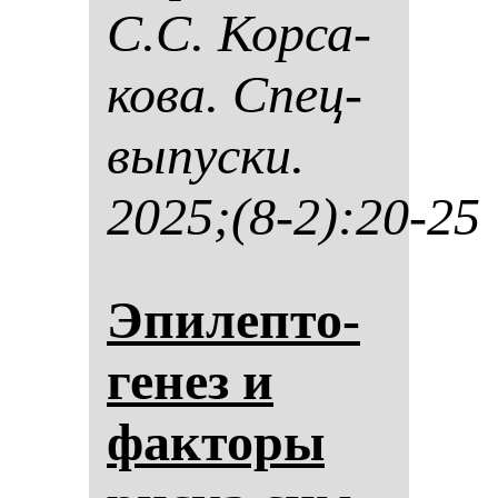
С.С. Кор­са­
ко­ва. Спец­
вы­пус­ки.
2025;(8-2):20-25
Эпи­леп­то­
ге­нез и
фак­то­ры