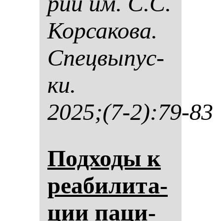
рии им. С.С.
Кор­са­ко­ва.
Спец­вы­пус­
ки.
2025;(7-2):79-83
Под­хо­ды к
ре­аби­ли­та­
ции па­ци­