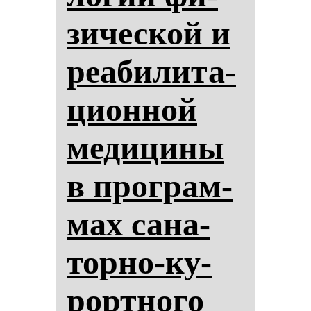
зи­чес­кой и
ре­аби­ли­та­
ци­он­ной
ме­ди­ци­ны
в прог­рам­
мах са­на­
тор­но-ку­
рор­тно­го