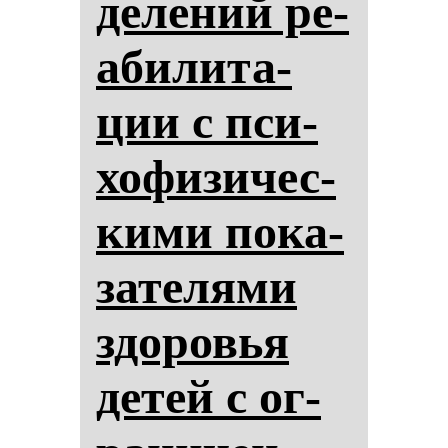
де­ле­ний ре­
аби­ли­та­
ции с пси­
хо­фи­зи­чес­
ки­ми по­ка­
за­те­ля­ми
здо­ровья
де­тей с ог­