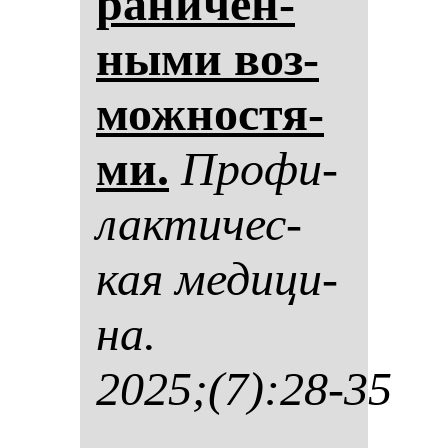
ра­ни­чен­
ны­ми воз­
мож­нос­тя­
ми.
Про­фи­
лак­ти­чес­
кая ме­ди­ци­
на.
2025;(7):28-35