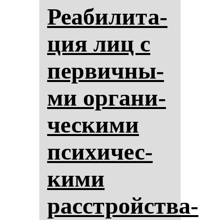
Реаби­ли­та­
ция лиц с
пер­вич­ны­
ми ор­га­ни­
чес­ки­ми
пси­хи­чес­
ки­ми
расстройства­