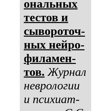
ональ­ных
тес­тов и
сы­во­ро­точ­
ных ней­ро­
фи­ла­мен­
тов.
Жур­нал
нев­ро­ло­гии
и пси­хи­ат­