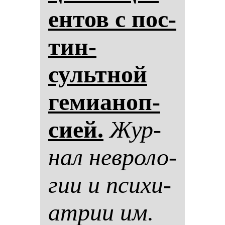
ен­тов с пос­
тин­
сультной
ге­ми­аноп­
си­ей.
Жур­
нал нев­ро­ло­
гии и пси­хи­
ат­рии им.