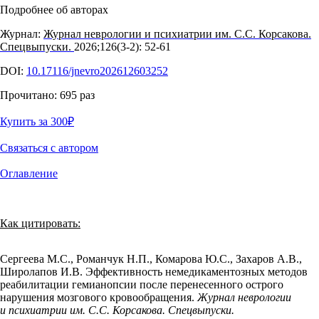
Подробнее об авторах
Журнал:
Журнал неврологии и психиатрии им. С.С. Корсакова.
Спецвыпуски.
2026;126(3‑2): 52‑61
DOI:
10.17116/jnevro202612603252
Прочитано:
695
раз
Купить за 300
₽
Связаться с автором
Оглавление
Как цитировать:
Сергеева М.С., Романчук Н.П., Комарова Ю.С., Захаров А.В.,
Широлапов И.В. Эффективность немедикаментозных методов
реабилитации гемианопсии после перенесенного острого
нарушения мозгового кровообращения.
Журнал неврологии
и психиатрии им. С.С. Корсакова. Спецвыпуски.