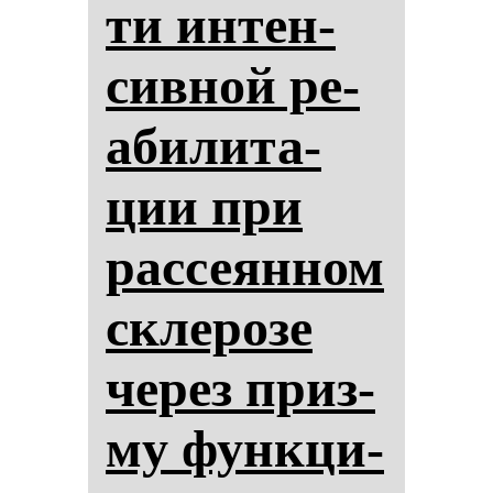
ти ин­тен­
сив­ной ре­
аби­ли­та­
ции при
рас­се­ян­ном
скле­ро­зе
че­рез приз­
му фун­кци­