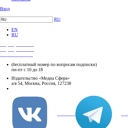
Вход
RU
EN
RU
+7 (495) 482-4118
+7 (495) 482-4329
+8 800 250-18-12
(бесплатный номер по вопросам подписки)
пн-пт с 10 до 18
Издательство «Медиа Сфера»
а/я 54, Москва, Россия, 127238
info@mediasphera.ru
вКонтакте
Tel