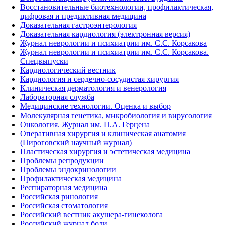
Восстановительные биотехнологии, профилактическая,
цифровая и предиктивная медицина
Доказательная гастроэнтерология
Доказательная кардиология (электронная версия)
Журнал неврологии и психиатрии им. С.С. Корсакова
Журнал неврологии и психиатрии им. С.С. Корсакова.
Спецвыпуски
Кардиологический вестник
Кардиология и сердечно-сосудистая хирургия
Клиническая дерматология и венерология
Лабораторная служба
Медицинские технологии. Оценка и выбор
Молекулярная генетика, микробиология и вирусология
Онкология. Журнал им. П.А. Герцена
Оперативная хирургия и клиническая анатомия
(Пироговский научный журнал)
Пластическая хирургия и эстетическая медицина
Проблемы репродукции
Проблемы эндокринологии
Профилактическая медицина
Респираторная медицина
Российская ринология
Российская стоматология
Российский вестник акушера-гинеколога
Российский журнал боли