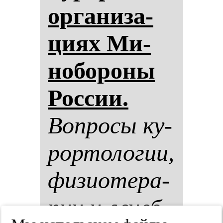
ор­га­ни­за­
ци­ях Ми­
но­бо­ро­ны
Рос­сии.
Воп­ро­сы ку­
рор­то­ло­гии,
фи­зи­оте­ра­
пии и ле­чеб­