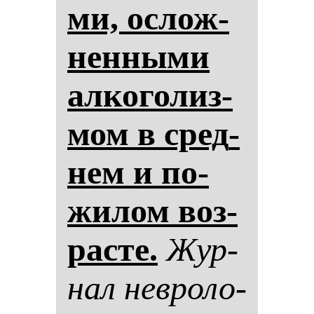
ми, ос­лож­
нен­ны­ми
ал­ко­го­лиз­
мом в сред­
нем и по­
жи­лом воз­
рас­те.
Жур­
нал нев­ро­ло­