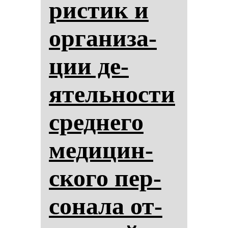
рис­тик и
ор­га­ни­за­
ции де­
ятель­нос­ти
сред­не­го
ме­ди­цин­
ско­го пер­
со­на­ла от­