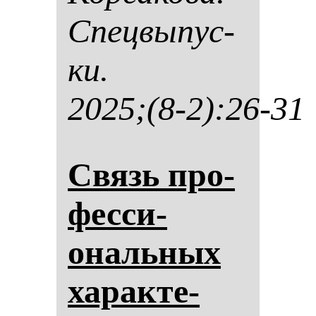
Спец­вы­пус­
ки.
2025;(8-2):26-31
Связь про­
фес­си­
ональ­ных
ха­рак­те­