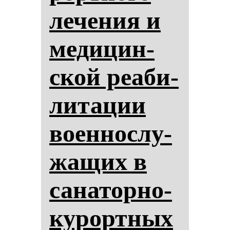
ле­че­ния и
ме­ди­цин­
ской ре­аби­
ли­та­ции
во­ен­нос­лу­
жа­щих в
са­на­тор­но-
ку­рор­тных