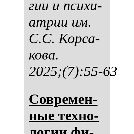
гии и пси­хи­
ат­рии им.
С.С. Кор­са­
ко­ва.
2025;(7):55-63
Сов­ре­мен­
ные тех­но­
ло­гии фи­