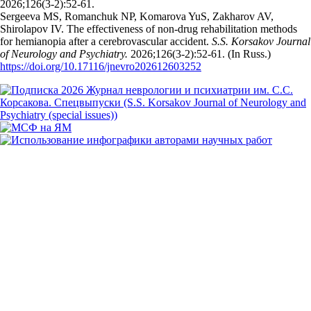
2026;126(3‑2):52‑61.
Sergeeva MS, Romanchuk NP, Komarova YuS, Zakharov AV,
Shirolapov IV. The effectiveness of non-drug rehabilitation methods
for hemianopia after a cerebrovascular accident.
S.S. Korsakov Journal
of Neurology and Psychiatry.
2026;126(3‑2):52‑61. (In Russ.)
https://doi.org/10.17116/jnevro202612603252