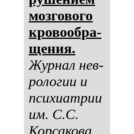
моз­го­во­го
кро­во­об­ра­
ще­ния.
Жур­нал нев­
ро­ло­гии и
пси­хи­ат­рии
им. С.С.
Кор­са­ко­ва.