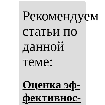
Рекомендуем
статьи по
данной
теме:
Оцен­ка эф­
фек­тив­нос­