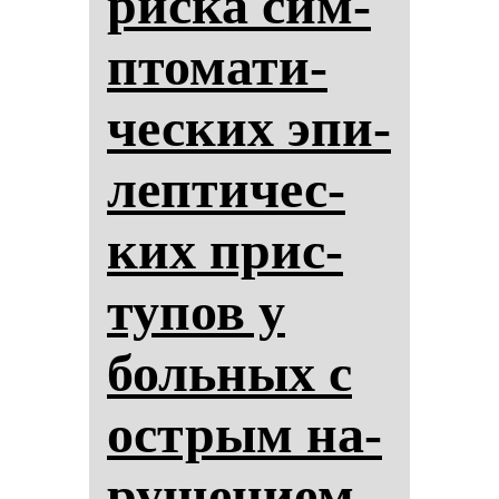
рис­ка сим­
пто­ма­ти­
чес­ких эпи­
леп­ти­чес­
ких прис­
ту­пов у
боль­ных с
ос­трым на­
ру­ше­ни­ем