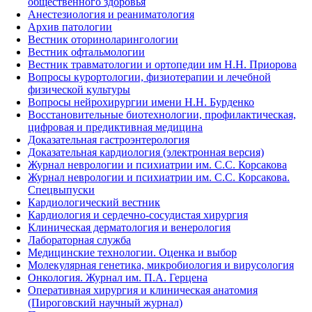
общественного здоровья
Анестезиология и реаниматология
Архив патологии
Вестник оториноларингологии
Вестник офтальмологии
Вестник травматологии и ортопедии им Н.Н. Приорова
Вопросы курортологии, физиотерапии и лечебной
физической культуры
Вопросы нейрохирургии имени Н.Н. Бурденко
Восстановительные биотехнологии, профилактическая,
цифровая и предиктивная медицина
Доказательная гастроэнтерология
Доказательная кардиология (электронная версия)
Журнал неврологии и психиатрии им. С.С. Корсакова
Журнал неврологии и психиатрии им. С.С. Корсакова.
Спецвыпуски
Кардиологический вестник
Кардиология и сердечно-сосудистая хирургия
Клиническая дерматология и венерология
Лабораторная служба
Медицинские технологии. Оценка и выбор
Молекулярная генетика, микробиология и вирусология
Онкология. Журнал им. П.А. Герцена
Оперативная хирургия и клиническая анатомия
(Пироговский научный журнал)