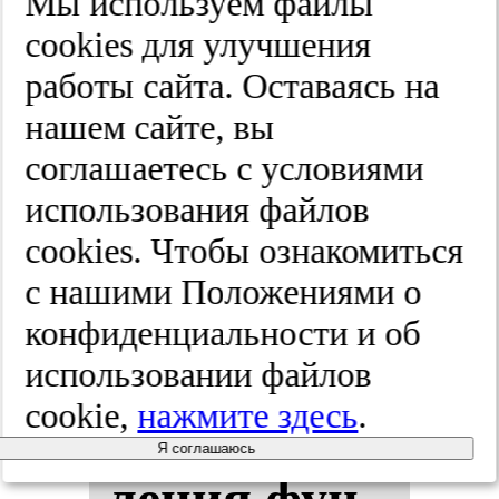
Мы используем файлы
ной фи­зи­
cооkies для улучшения
чес­кой куль­
работы сайта. Оставаясь на
нашем сайте, вы
ту­ры.
соглашаетесь с условиями
2025;(3):5-17
использования файлов
cооkies. Чтобы ознакомиться
с нашими Положениями о
Прог­но­зи­
конфиденциальности и об
ро­ва­ние
использовании файлов
cookie,
нажмите здесь
.
вос­ста­нов­
Я соглашаюсь
ле­ния фун­