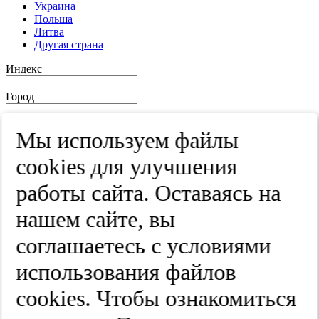
Украина
Польша
Литва
Другая страна
Индекс
Город
Край
Мы используем файлы
Улица
cооkies для улучшения
Дом
работы сайта. Оставаясь на
Квартира
нашем сайте, вы
Название юридического лица
соглашаетесь с условиями
ИНН
использования файлов
КПП
cооkies. Чтобы ознакомиться
Пароль