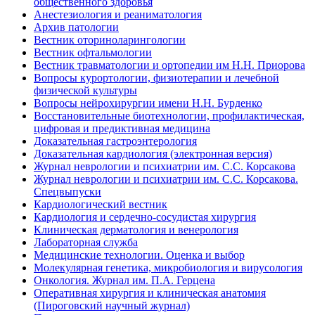
общественного здоровья
Анестезиология и реаниматология
Архив патологии
Вестник оториноларингологии
Вестник офтальмологии
Вестник травматологии и ортопедии им Н.Н. Приорова
Вопросы курортологии, физиотерапии и лечебной
физической культуры
Вопросы нейрохирургии имени Н.Н. Бурденко
Восстановительные биотехнологии, профилактическая,
цифровая и предиктивная медицина
Доказательная гастроэнтерология
Доказательная кардиология (электронная версия)
Журнал неврологии и психиатрии им. С.С. Корсакова
Журнал неврологии и психиатрии им. С.С. Корсакова.
Спецвыпуски
Кардиологический вестник
Кардиология и сердечно-сосудистая хирургия
Клиническая дерматология и венерология
Лабораторная служба
Медицинские технологии. Оценка и выбор
Молекулярная генетика, микробиология и вирусология
Онкология. Журнал им. П.А. Герцена
Оперативная хирургия и клиническая анатомия
(Пироговский научный журнал)