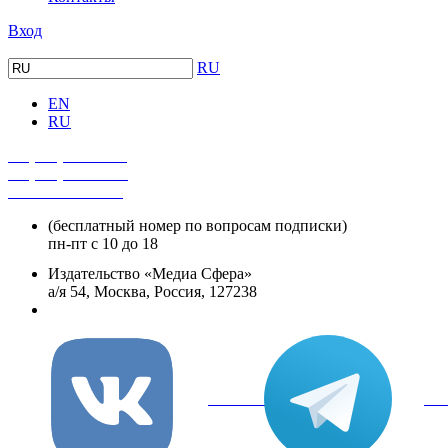
Вход
RU
EN
RU
+7 (495) 482-4118
+7 (495) 482-4329
+8 800 250-18-12
(бесплатный номер по вопросам подписки)
пн-пт с 10 до 18
Издательство «Медиа Сфера»
а/я 54, Москва, Россия, 127238
info@mediasphera.ru
вКонтакте
Tel