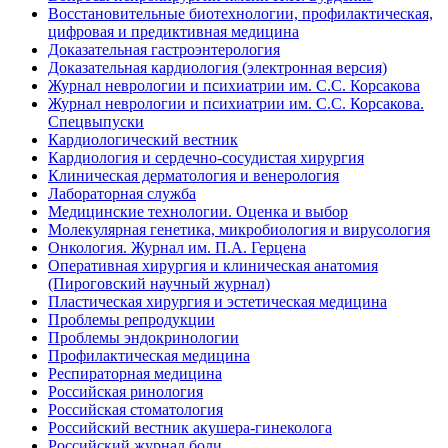
Восстановительные биотехнологии, профилактическая,
цифровая и предиктивная медицина
Доказательная гастроэнтерология
Доказательная кардиология (электронная версия)
Журнал неврологии и психиатрии им. С.С. Корсакова
Журнал неврологии и психиатрии им. С.С. Корсакова.
Спецвыпуски
Кардиологический вестник
Кардиология и сердечно-сосудистая хирургия
Клиническая дерматология и венерология
Лабораторная служба
Медицинские технологии. Оценка и выбор
Молекулярная генетика, микробиология и вирусология
Онкология. Журнал им. П.А. Герцена
Оперативная хирургия и клиническая анатомия
(Пироговский научный журнал)
Пластическая хирургия и эстетическая медицина
Проблемы репродукции
Проблемы эндокринологии
Профилактическая медицина
Респираторная медицина
Российская ринология
Российская стоматология
Российский вестник акушера-гинеколога
Российский журнал боли