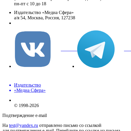
пн-пт с 10 до 18
Издательство «Медиа Сфера»
а/я 54, Москва, Россия, 127238
info@mediasphera.ru
вКонтакте
Tel
Издательство
«Медиа Сфера»
© 1998-2026
Подтверждение e-mail
На
test@yandex.ru
отправлено письмо со ссылкой
для подтверждения e-mail. Перейдите по ссылке из письма,