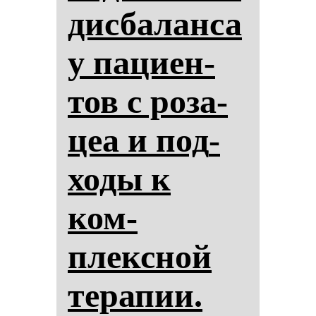
дис­ба­лан­са
у па­ци­ен­
тов с ро­за­
цеа и под­
хо­ды к
ком­
плексной
те­ра­пии.