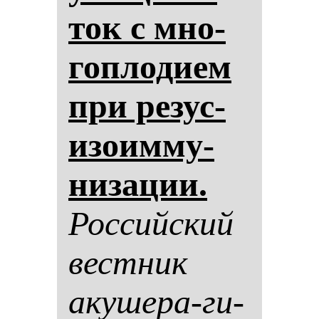
ток с мно­
гоп­ло­ди­ем
при ре­зус-
изо­им­му­
ни­за­ции.
Рос­сий­ский
вес­тник
аку­ше­ра-ги­