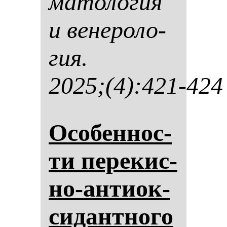
ма­то­ло­гия
и ве­не­ро­ло­
гия.
2025;(4):421-424
Осо­бен­нос­
ти пе­ре­кис­
но-ан­ти­ок­
си­дан­тно­го