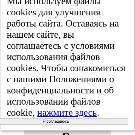
Мы используем файлы
рус­ным си­
cооkies для улучшения
ну­си­том с
работы сайта. Оставаясь на
нашем сайте, вы
точ­ки зре­
соглашаетесь с условиями
ния до­ка­за­
использования файлов
cооkies. Чтобы ознакомиться
тель­ной
с нашими Положениями о
ме­ди­ци­ны:
конфиденциальности и об
использовании файлов
об­зор ме­то­
cookie,
нажмите здесь
.
дов ле­че­
Я соглашаюсь