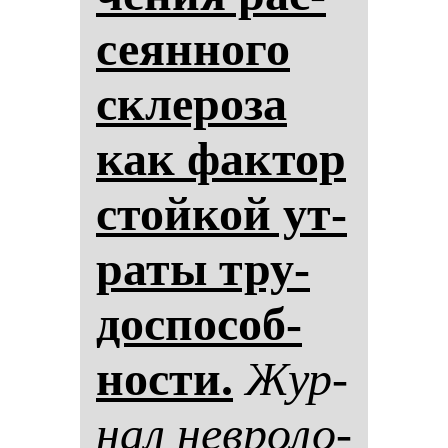
се­ян­но­го
скле­ро­за
как фак­тор
стой­кой ут­
ра­ты тру­
дос­по­соб­
нос­ти.
Жур­
нал нев­ро­ло­