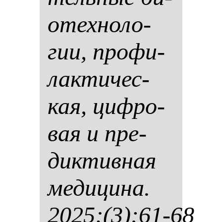
отех­но­ло­
гии, про­фи­
лак­ти­чес­
кая, циф­ро­
вая и пре­
дик­тив­ная
ме­ди­ци­на.
2025;(3):61-68