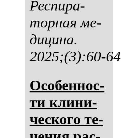
Рес­пи­ра­
тор­ная ме­
ди­ци­на.
2025;(3):60-64
Осо­бен­нос­
ти кли­ни­
чес­ко­го те­
че­ния рас­