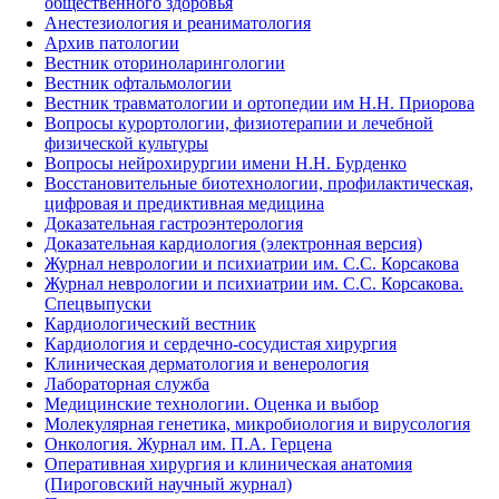
общественного здоровья
Анестезиология и реаниматология
Архив патологии
Вестник оториноларингологии
Вестник офтальмологии
Вестник травматологии и ортопедии им Н.Н. Приорова
Вопросы курортологии, физиотерапии и лечебной
физической культуры
Вопросы нейрохирургии имени Н.Н. Бурденко
Восстановительные биотехнологии, профилактическая,
цифровая и предиктивная медицина
Доказательная гастроэнтерология
Доказательная кардиология (электронная версия)
Журнал неврологии и психиатрии им. С.С. Корсакова
Журнал неврологии и психиатрии им. С.С. Корсакова.
Спецвыпуски
Кардиологический вестник
Кардиология и сердечно-сосудистая хирургия
Клиническая дерматология и венерология
Лабораторная служба
Медицинские технологии. Оценка и выбор
Молекулярная генетика, микробиология и вирусология
Онкология. Журнал им. П.А. Герцена
Оперативная хирургия и клиническая анатомия
(Пироговский научный журнал)