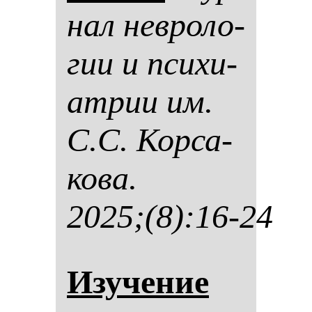
нал нев­ро­ло­
гии и пси­хи­
ат­рии им.
С.С. Кор­са­
ко­ва.
2025;(8):16-24
Изу­че­ние