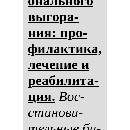
ональ­но­го
вы­го­ра­
ния: про­
фи­лак­ти­ка,
ле­че­ние и
ре­аби­ли­та­
ция.
Вос­
ста­но­ви­
тель­ные би­