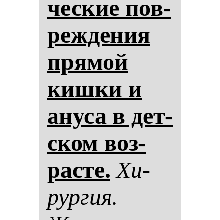
чес­кие пов­
реж­де­ния
пря­мой
киш­ки и
ану­са в дет­
ском воз­
рас­те.
Хи­
рур­гия.