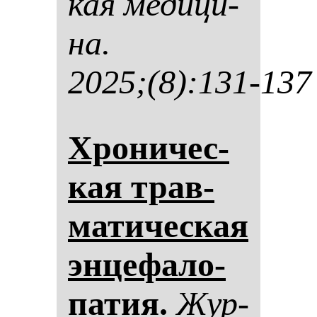
кая ме­ди­ци­
на.
2025;(8):131-137
Хро­ни­чес­
кая трав­
ма­ти­чес­кая
эн­це­фа­ло­
па­тия.
Жур­