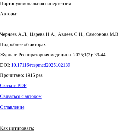
Портопульмональная гипертензия
Авторы:
Черняев А.Л.
,
Царева Н.А.
,
Авдеев С.Н.
,
Самсонова М.В.
Подробнее об авторах
Журнал:
Респираторная медицина.
2025;1(2): 39‑44
DOI:
10.17116/respmed2025102139
Прочитано:
1915
раз
Скачать PDF
Связаться с автором
Оглавление
Как цитировать: