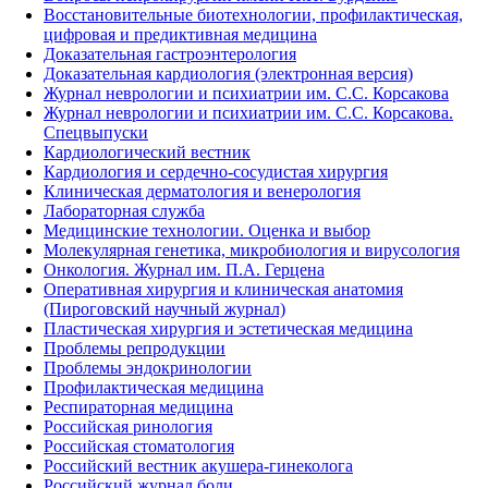
Восстановительные биотехнологии, профилактическая,
цифровая и предиктивная медицина
Доказательная гастроэнтерология
Доказательная кардиология (электронная версия)
Журнал неврологии и психиатрии им. С.С. Корсакова
Журнал неврологии и психиатрии им. С.С. Корсакова.
Спецвыпуски
Кардиологический вестник
Кардиология и сердечно-сосудистая хирургия
Клиническая дерматология и венерология
Лабораторная служба
Медицинские технологии. Оценка и выбор
Молекулярная генетика, микробиология и вирусология
Онкология. Журнал им. П.А. Герцена
Оперативная хирургия и клиническая анатомия
(Пироговский научный журнал)
Пластическая хирургия и эстетическая медицина
Проблемы репродукции
Проблемы эндокринологии
Профилактическая медицина
Респираторная медицина
Российская ринология
Российская стоматология
Российский вестник акушера-гинеколога
Российский журнал боли