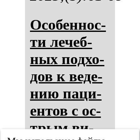
Осо­бен­нос­
ти ле­чеб­
ных под­хо­
дов к ве­де­
нию па­ци­
ен­тов с ос­
трым ви­