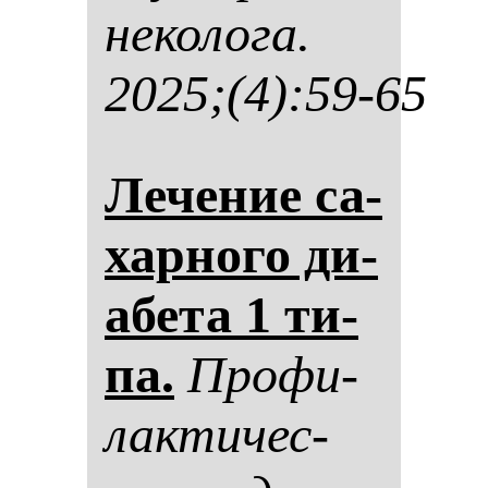
не­ко­ло­га.
2025;(4):59-65
Ле­че­ние са­
хар­но­го ди­
абе­та 1 ти­
па.
Про­фи­
лак­ти­чес­