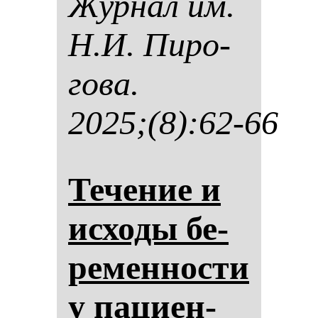
Жур­нал им.
Н.И. Пи­ро­
го­ва.
2025;(8):62-66
Те­че­ние и
ис­хо­ды бе­
ре­мен­нос­ти
у па­ци­ен­