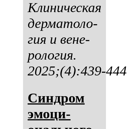
Кли­ни­чес­кая
дер­ма­то­ло­
гия и ве­не­
ро­ло­гия.
2025;(4):439-444
Син­дром
эмо­ци­