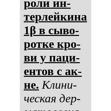
ро­ли ин­
тер­лей­ки­на
1β в сы­во­
рот­ке кро­
ви у па­ци­
ен­тов с ак­
не.
Кли­ни­
чес­кая дер­