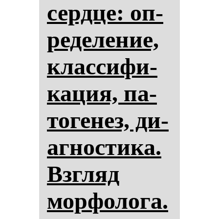
сер­дце: оп­
ре­де­ле­ние,
клас­си­фи­
ка­ция, па­
то­ге­нез, ди­
аг­нос­ти­ка.
Взгляд
мор­фо­ло­га.