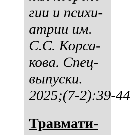
гии и пси­хи­
ат­рии им.
С.С. Кор­са­
ко­ва. Спец­
вы­пус­ки.
2025;(7-2):39-44
Трав­ма­ти­