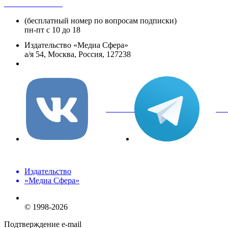
+8 800 250-18-12
(бесплатный номер по вопросам подписки)
пн-пт с 10 до 18
Издательство «Медиа Сфера»
а/я 54, Москва, Россия, 127238
info@mediasphera.ru
вКонтакте
Tel
Издательство
«Медиа Сфера»
© 1998-2026
Подтверждение e-mail