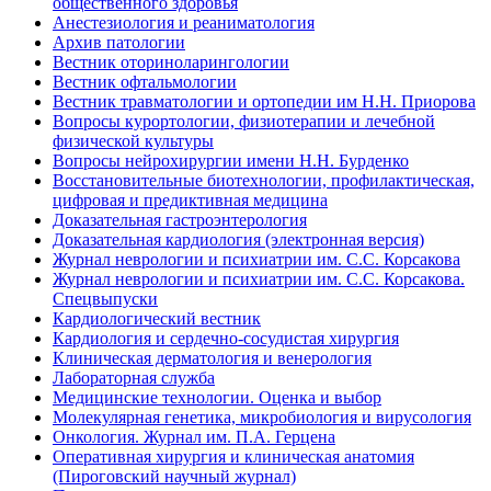
общественного здоровья
Анестезиология и реаниматология
Архив патологии
Вестник оториноларингологии
Вестник офтальмологии
Вестник травматологии и ортопедии им Н.Н. Приорова
Вопросы курортологии, физиотерапии и лечебной
физической культуры
Вопросы нейрохирургии имени Н.Н. Бурденко
Восстановительные биотехнологии, профилактическая,
цифровая и предиктивная медицина
Доказательная гастроэнтерология
Доказательная кардиология (электронная версия)
Журнал неврологии и психиатрии им. С.С. Корсакова
Журнал неврологии и психиатрии им. С.С. Корсакова.
Спецвыпуски
Кардиологический вестник
Кардиология и сердечно-сосудистая хирургия
Клиническая дерматология и венерология
Лабораторная служба
Медицинские технологии. Оценка и выбор
Молекулярная генетика, микробиология и вирусология
Онкология. Журнал им. П.А. Герцена
Оперативная хирургия и клиническая анатомия
(Пироговский научный журнал)