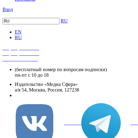
Вход
RU
EN
RU
+7 (495) 482-4118
+7 (495) 482-4329
+8 800 250-18-12
(бесплатный номер по вопросам подписки)
пн-пт с 10 до 18
Издательство «Медиа Сфера»
а/я 54, Москва, Россия, 127238
info@mediasphera.ru
вКонтакте
Tel