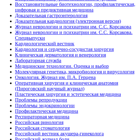
Восстановительные биотехнологии, профилактическая,
цифровая и предиктивная медицина
Доказательная гастроэнтерология
Доказательная кардиология (электронная версия)
Журнал неврологии и психиатрии им. С.С. Корсакова
Журнал неврологии и психиатрии им. С.С. Корсакова.
Спецвыпуски
Кардиологический вестник
Кардиология и сердечно-сосудистая хирургия
Клиническая дерматология и венерология
Лабораторная служба
Медицинские технологии. Оценка и выбор
Молекулярная генетика, микробиология и вирусология
Онкология. Журнал им. П.А. Герцена
Оперативная хирургия и клиническая анатомия
(Пироговский научный журнал)
Пластическая хирургия и эстетическая медицина
Проблемы репродукции
Проблемы эндокринологии
Профилактическая медицина
Респираторная медицина
Российская ринология
Российская стоматология
Российский вестник акушера-гинеколога
Российский журнал боли