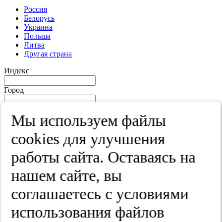
Россия
Белорусь
Украина
Польша
Литва
Другая страна
Индекс
Город
Край
Мы используем файлы
Улица
cооkies для улучшения
Дом
работы сайта. Оставаясь на
Квартира
нашем сайте, вы
Название юридического лица
соглашаетесь с условиями
ИНН
использования файлов