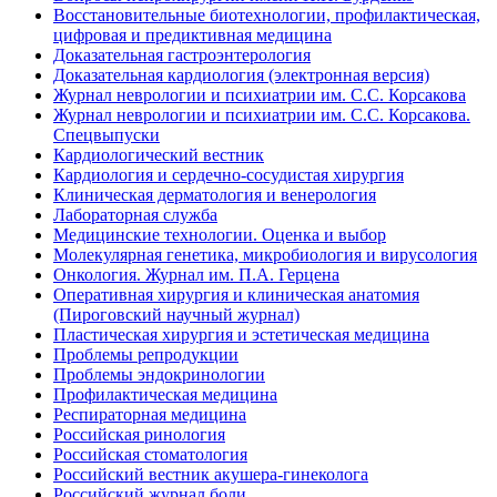
Восстановительные биотехнологии, профилактическая,
цифровая и предиктивная медицина
Доказательная гастроэнтерология
Доказательная кардиология (электронная версия)
Журнал неврологии и психиатрии им. С.С. Корсакова
Журнал неврологии и психиатрии им. С.С. Корсакова.
Спецвыпуски
Кардиологический вестник
Кардиология и сердечно-сосудистая хирургия
Клиническая дерматология и венерология
Лабораторная служба
Медицинские технологии. Оценка и выбор
Молекулярная генетика, микробиология и вирусология
Онкология. Журнал им. П.А. Герцена
Оперативная хирургия и клиническая анатомия
(Пироговский научный журнал)
Пластическая хирургия и эстетическая медицина
Проблемы репродукции
Проблемы эндокринологии
Профилактическая медицина
Респираторная медицина
Российская ринология
Российская стоматология
Российский вестник акушера-гинеколога
Российский журнал боли