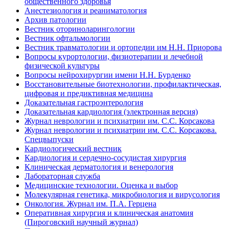
общественного здоровья
Анестезиология и реаниматология
Архив патологии
Вестник оториноларингологии
Вестник офтальмологии
Вестник травматологии и ортопедии им Н.Н. Приорова
Вопросы курортологии, физиотерапии и лечебной
физической культуры
Вопросы нейрохирургии имени Н.Н. Бурденко
Восстановительные биотехнологии, профилактическая,
цифровая и предиктивная медицина
Доказательная гастроэнтерология
Доказательная кардиология (электронная версия)
Журнал неврологии и психиатрии им. С.С. Корсакова
Журнал неврологии и психиатрии им. С.С. Корсакова.
Спецвыпуски
Кардиологический вестник
Кардиология и сердечно-сосудистая хирургия
Клиническая дерматология и венерология
Лабораторная служба
Медицинские технологии. Оценка и выбор
Молекулярная генетика, микробиология и вирусология
Онкология. Журнал им. П.А. Герцена
Оперативная хирургия и клиническая анатомия
(Пироговский научный журнал)