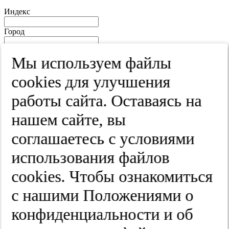
Индекс
Город
Край
Мы используем файлы
Улица
cооkies для улучшения
Дом
работы сайта. Оставаясь на
Квартира
нашем сайте, вы
Название юридического лица
соглашаетесь с условиями
ИНН
использования файлов
КПП
cооkies. Чтобы ознакомиться
с нашими Положениями о
Пароль
Пароль
конфиденциальности и об
Повторите пароль