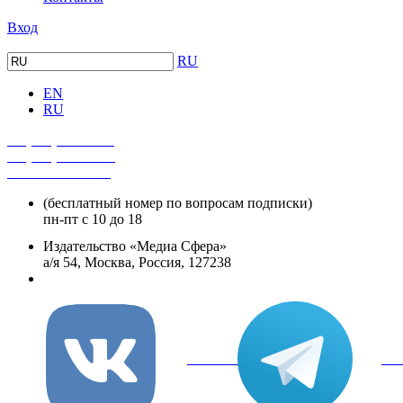
Вход
RU
EN
RU
+7 (495) 482-4118
+7 (495) 482-4329
+8 800 250-18-12
(бесплатный номер по вопросам подписки)
пн-пт с 10 до 18
Издательство «Медиа Сфера»
а/я 54, Москва, Россия, 127238
info@mediasphera.ru
вКонтакте
Tel