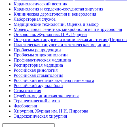
Кардиологический вестник
Кардиология и сердечно-сосудистая хирургия
Клиническая дерматология и венерология
Лабораторная служба
Медицинские технологии. Оценка и выбор
Молекулярная генетика, микробиология и вирусология
Онкология. Журнал им. П.А. Герцена
Оперативная хирургия и клиническая анатомия (Пирого
Пластическая хирургия и эстетическая медицина
Проблемы репродукции
Проблемы эндокринологии
Профилактическая медицина
Респираторная медицина
Российская ринология
Российская стоматология
Российский вестник акушера-гинеколога
Российский журнал боли
Стоматология
Судебно-медицинская экспертиза
Терапевтический архив
Флебология
Хирургия. Журнал им. Н.И. Пирогова
Эндоскопическая хирургия