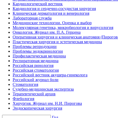
Кардиологический вестник
Кардиология и сердечно-сосудистая хирургия
Клиническая дерматология и венерология
Лабораторная служба
Медицинские технологии. Оценка и выбор
Молекулярная генетика, микробиология и вирусология
Онкология. Журнал им. П.А. Герцена
Оперативная хирургия и клиническая анатомия (Пирого
Пластическая хирургия и эстетическая медицина
Проблемы репродукции
Проблемы эндокринологии
Профилактическая медицина
Респираторная медицина
Российская ринология
Российская стоматология
Российский вестник акушера-гинеколога
Российский журнал боли
Стоматология
Судебно-медицинская экспертиза
Терапевтический архив
Флебология
Хирургия. Журнал им. Н.И. Пирогова
Эндоскопическая хирургия
Год