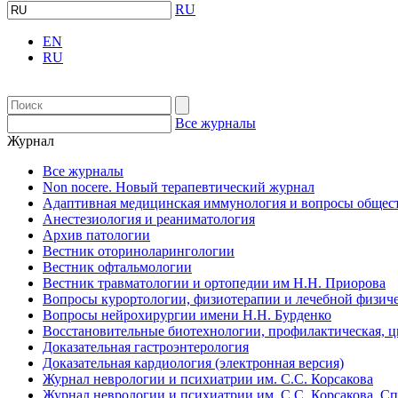
RU
EN
RU
Все журналы
Журнал
Все журналы
Non nocere. Новый терапевтический журнал
Адаптивная медицинская иммунология и вопросы общест
Анестезиология и реаниматология
Архив патологии
Вестник оториноларингологии
Вестник офтальмологии
Вестник травматологии и ортопедии им Н.Н. Приорова
Вопросы курортологии, физиотерапии и лечебной физиче
Вопросы нейрохирургии имени Н.Н. Бурденко
Восстановительные биотехнологии, профилактическая, 
Доказательная гастроэнтерология
Доказательная кардиология (электронная версия)
Журнал неврологии и психиатрии им. С.С. Корсакова
Журнал неврологии и психиатрии им. С.С. Корсакова. С