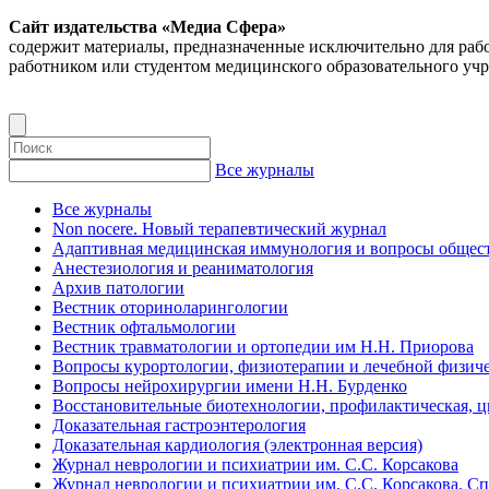
Сайт издательства «Медиа Сфера»
содержит материалы, предназначенные исключительно для раб
работником или студентом медицинского образовательного уч
Все журналы
Все журналы
Non nocere. Новый терапевтический журнал
Адаптивная медицинская иммунология и вопросы общест
Анестезиология и реаниматология
Архив патологии
Вестник оториноларингологии
Вестник офтальмологии
Вестник травматологии и ортопедии им Н.Н. Приорова
Вопросы курортологии, физиотерапии и лечебной физиче
Вопросы нейрохирургии имени Н.Н. Бурденко
Восстановительные биотехнологии, профилактическая, 
Доказательная гастроэнтерология
Доказательная кардиология (электронная версия)
Журнал неврологии и психиатрии им. С.С. Корсакова
Журнал неврологии и психиатрии им. С.С. Корсакова. С