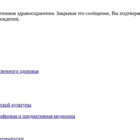
отников здравоохранения. Закрывая это сообщение, Вы подтвер
реждения.
венного здоровья
ской культуры
цифровая и предиктивная медицина
пецвыпуски