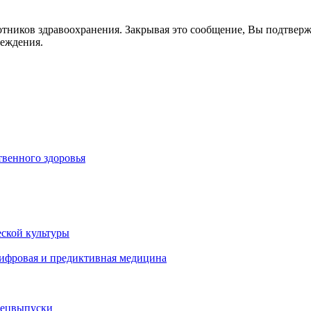
отников здравоохранения. Закрывая это сообщение, Вы подтвер
реждения.
венного здоровья
ской культуры
цифровая и предиктивная медицина
пецвыпуски