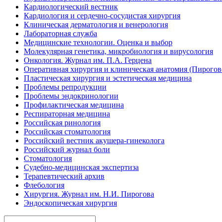
Кардиологический вестник
Кардиология и сердечно-сосудистая хирургия
Клиническая дерматология и венерология
Лабораторная служба
Медицинские технологии. Оценка и выбор
Молекулярная генетика, микробиология и вирусология
Онкология. Журнал им. П.А. Герцена
Оперативная хирургия и клиническая анатомия (Пирого
Пластическая хирургия и эстетическая медицина
Проблемы репродукции
Проблемы эндокринологии
Профилактическая медицина
Респираторная медицина
Российская ринология
Российская стоматология
Российский вестник акушера-гинеколога
Российский журнал боли
Стоматология
Судебно-медицинская экспертиза
Терапевтический архив
Флебология
Хирургия. Журнал им. Н.И. Пирогова
Эндоскопическая хирургия