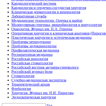
Кардиологический вестник
Кардиология и сердечно-сосудистая хирургия
Клиническая дерматология и венерология
Лабораторная служба
Медицинские технологии. Оценка и выбор
Молекулярная генетика, микробиология и вирусология
Онкология. Журнал им. П.А. Герцена
Оперативная хирургия и клиническая анатомия (Пирого
Пластическая хирургия и эстетическая медицина
Проблемы репродукции
Проблемы эндокринологии
Профилактическая медицина
Респираторная медицина
Российская ринология
Российская стоматология
Российский вестник акушера-гинеколога
Российский журнал боли
Стоматология
Судебно-медицинская экспертиза
Терапевтический архив
Флебология
Хирургия. Журнал им. Н.И. Пирогова
Эндоскопическая хирургия
Год