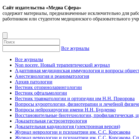
Сайт издательства «Медиа Сфера»
содержит материалы, предназначенные исключительно для раб
работником или студентом медицинского образовательного уч
Все журналы
Все журналы
Non nocere. Новый терапевтический журнал
Адаптивная медицинская иммунология и вопросы общест
Анестезиология и реаниматология
Архив патологии
Вестник оториноларингологии
Вестник офтальмологии
Вестник травматологии и ортопедии им Н.Н. Приорова
Вопросы курортологии, физиотерапии и лечебной физиче
Вопросы нейрохирургии имени Н.Н. Бурденко
Восстановительные биотехнологии, профилактическая, 
Доказательная гастроэнтерология
Доказательная кардиология (электронная версия)
Журнал неврологии и психиатрии им. С.С. Корсакова
Журнал неврологии и психиатрии им. С.С. Корсакова. С