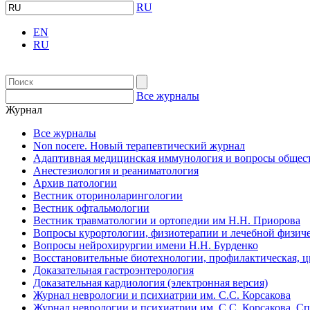
RU
EN
RU
Все журналы
Журнал
Все журналы
Non nocere. Новый терапевтический журнал
Адаптивная медицинская иммунология и вопросы общест
Анестезиология и реаниматология
Архив патологии
Вестник оториноларингологии
Вестник офтальмологии
Вестник травматологии и ортопедии им Н.Н. Приорова
Вопросы курортологии, физиотерапии и лечебной физиче
Вопросы нейрохирургии имени Н.Н. Бурденко
Восстановительные биотехнологии, профилактическая, 
Доказательная гастроэнтерология
Доказательная кардиология (электронная версия)
Журнал неврологии и психиатрии им. С.С. Корсакова
Журнал неврологии и психиатрии им. С.С. Корсакова. С