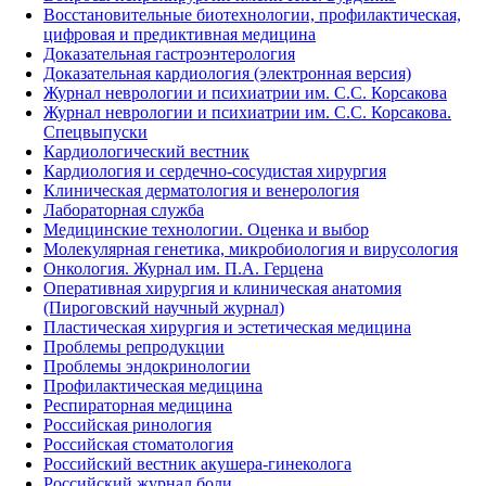
Восстановительные биотехнологии, профилактическая,
цифровая и предиктивная медицина
Доказательная гастроэнтерология
Доказательная кардиология (электронная версия)
Журнал неврологии и психиатрии им. С.С. Корсакова
Журнал неврологии и психиатрии им. С.С. Корсакова.
Спецвыпуски
Кардиологический вестник
Кардиология и сердечно-сосудистая хирургия
Клиническая дерматология и венерология
Лабораторная служба
Медицинские технологии. Оценка и выбор
Молекулярная генетика, микробиология и вирусология
Онкология. Журнал им. П.А. Герцена
Оперативная хирургия и клиническая анатомия
(Пироговский научный журнал)
Пластическая хирургия и эстетическая медицина
Проблемы репродукции
Проблемы эндокринологии
Профилактическая медицина
Респираторная медицина
Российская ринология
Российская стоматология
Российский вестник акушера-гинеколога
Российский журнал боли