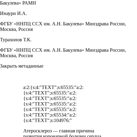
Бакулева» РАМН
Инаури И.А.
ФГБУ «ННПЦ ССХ им. А.Н. Бакулева» Минздрава России,
Москва, Россия
Турахонов Т.К.
ФГБУ «ННПЦ ССХ им. А.Н. Бакулева» Минздрава России,
Москва, Россия
Закрыть метаданные
a:2:{s:4:"TEXT";s:65535:"a:2:
{s:4:"TEXT";s:65535:"a:2:
{s:4:"TEXT";s:65535:"a:2:
{s:4:"TEXT";s:65535:"a:2:
{s:4:"TEXT";s:65535:"a:2:
{s:4:"TEXT";s:65534:"a:2:
{s:4:"TEXT";s:104976:"
Атеросклероз — главная причина
развития коронарной болезни сердца,