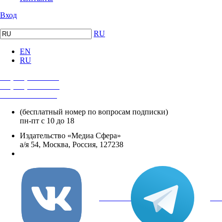
Вход
RU
EN
RU
+7 (495) 482-4118
+7 (495) 482-4329
+8 800 250-18-12
(бесплатный номер по вопросам подписки)
пн-пт с 10 до 18
Издательство «Медиа Сфера»
а/я 54, Москва, Россия, 127238
info@mediasphera.ru
вКонтакте
Tel