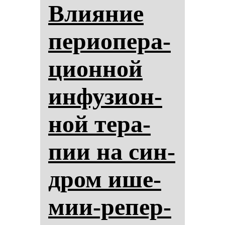
Вли­яние
пе­ри­опе­ра­
ци­он­ной
ин­фу­зи­он­
ной те­ра­
пии на син­
дром ише­
мии-ре­пер­