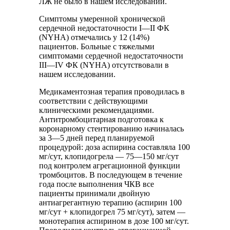
ЛЖ не было в нашем исследовании.
Симптомы умеренной хронической
сердечной недостаточности I—II ФК
(NYHA) отмечались у 12 (14%)
пациентов. Больные с тяжелыми
симптомами сердечной недостаточности
III—IV ФК (NYHA) отсутствовали в
нашем исследовании.
Медикаментозная терапия проводилась в
соответствии с действующими
клиническими рекомендациями.
Антитромбоцитарная подготовка к
коронарному стентированию начиналась
за 3—5 дней перед планируемой
процедурой: доза аспирина составляла 100
мг/сут, клопидогрела — 75—150 мг/сут
под контролем агрегационной функции
тромбоцитов. В последующем в течение
года после выполнения ЧКВ все
пациенты принимали двойную
антиагрегантную терапию (аспирин 100
мг/сут + клопидогрел 75 мг/сут), затем —
монотерапия аспирином в дозе 100 мг/сут.