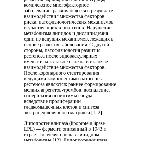
комплексное многофакторное
заболевание, развивающееся в результате
взаимодействия множества факторов
риска, патофизиологических механизмов
и участвующих в них генов. Нарушение
метаболизма липидов и дислипидемия —
одни из ведущих механизмов, лежащих в
основе развития заболевания. С другой
стороны, патофизиология развития
рестеноза после эндоваскулярных
вмешательств также сложна и включает
взаимодействие множества факторов.
После коронарного стентирования
ведущими компонентами патогенеза
рестеноза являются: раннее формирование
мелких агрегатов-тромбов, воспаление,
гиперплазия неоинтимы сосуда
вследствие пролиферации
гладкомышечных клеток и синтеза
экстрацеллюлярного матрикса [1, 2].
Липопротеинлипаза (lipoprotein lipase —
LPL) — фермент, описанный в 1943 г.,
играет ключевую роль в липидном
метаболизме [12]. Липопротеинлипаза