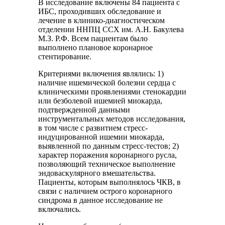
В исследование включены 84 пациента с
ИБС, проходивших обследование и
лечение в клинико-диагностическом
отделении ННПЦ ССХ им. А.Н. Бакулева
М.З. Р.Ф. Всем пациентам было
выполнено плановое коронарное
стентирование.
Критериями включения являлись: 1)
наличие ишемической болезни сердца с
клиническими проявлениями стенокардии
или безболевой ишемией миокарда,
подтвержденной данными
инструментальных методов исследования,
в том числе с развитием стресс-
индуцированной ишемии миокарда,
выявленной по данным стресс-тестов; 2)
характер поражения коронарного русла,
позволяющий техническое выполнение
эндоваскулярного вмешательства.
Пациенты, которым выполнялось ЧКВ, в
связи с наличием острого коронарного
синдрома в данное исследование не
включались.