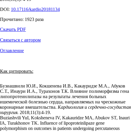
DOI:
10.17116/kardio20181134
Прочитано:
1923
раза
Скачать PDF
Связаться с автором
Оглавление
Как цитировать:
Бузиашвили Ю.И., Кокшенева И.В., Какауридзе М.А., Абуков
С.Т., Инаури И.А., Турахонов Т.К. Влияние полиморфизма гена
липопротеинлипазы на результаты лечения больных
ишемической болезнью сердца, направляемых на чрескожные
коронарные вмешательства.
Кардиология и сердечно-сосудистая
хирургия.
2018;11(3):4‑19.
Buziashvili YuI, Koksheneva IV, Kakauridze MA, Abukov ST, Inauri
IA, Turakhonov TK. Influence of lipoproteinlipaze gene
polymorphism on outcomes in patients undergoing percutaneous