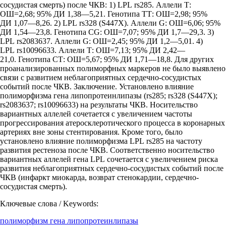
сосудистая смерть) после ЧКВ: 1) LPL rs285. Аллели Т:
ОШ=2,68; 95% ДИ 1,38—5,21. Генотипа ТТ: ОШ=2,98; 95%
ДИ 1,07—8,26. 2) LPL rs328 (S447X). Аллели G: ОШ=6,06; 95%
ДИ 1,54—23,8. Генотипа CG: ОШ=7,07; 95% ДИ 1,7—29,3. 3)
LPL rs2083637. Аллели G: ОШ=2,45; 95% ДИ 1,2—5,01. 4)
LPL rs10096633. Аллели Т: ОШ=7,13; 95% ДИ 2,42—
21,0. Генотипа СТ: ОШ=5,67; 95% ДИ 1,71—18,8. Для других
проанализированных полиморфных маркеров не было выявлено
связи с развитием неблагоприятных сердечно-сосудистых
событий после ЧКВ. Заключение. Установлено влияние
полиморфизма гена липопротеинлипазы (rs285; rs328 (S447X);
rs2083637; rs10096633) на результаты ЧКВ. Носительство
вариантных аллелей сочетается с увеличением частоты
прогрессирования атеросклеротического процесса в коронарных
артериях вне зоны стентирования. Кроме того, было
установлено влияние полиморфизма LPL rs285 на частоту
развития рестеноза после ЧКВ. Соответственно носительство
вариантных аллелей гена LPL сочетается с увеличением риска
развития неблагоприятных сердечно-сосудистых событий после
ЧКВ (инфаркт миокарда, возврат стенокардии, сердечно-
сосудистая смерть).
Ключевые слова / Keywords:
полиморфизм гена липопротеинлипазы