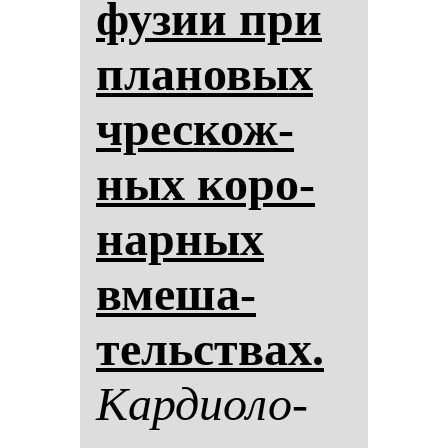
фу­зии при
пла­но­вых
чрес­кож­
ных ко­ро­
нар­ных
вме­ша­
тельствах.
Кар­ди­оло­