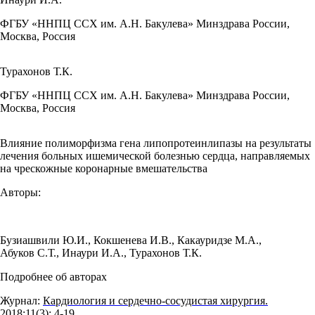
ФГБУ «ННПЦ ССХ им. А.Н. Бакулева» Минздрава России,
Москва, Россия
Турахонов Т.К.
ФГБУ «ННПЦ ССХ им. А.Н. Бакулева» Минздрава России,
Москва, Россия
Влияние полиморфизма гена липопротеинлипазы на результаты
лечения больных ишемической болезнью сердца, направляемых
на чрескожные коронарные вмешательства
Авторы:
Бузиашвили Ю.И.
,
Кокшенева И.В.
,
Какауридзе М.А.
,
Абуков С.Т.
,
Инаури И.А.
,
Турахонов Т.К.
Подробнее об авторах
Журнал:
Кардиология и сердечно-сосудистая хирургия.
2018;11(3): 4‑19