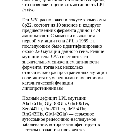
что позволяет оценивать активность LPL
in vivo
.
Ген
LPL
расположен в локусе хромосомы
8р22, состоит из 10 экзонов и кодирует
предшественник фермента длиной 474
аминокислот. С момента выявления
первой мутации гена
LPL
в 1989 г. в
последующем было идентифицировано
около 220 мутаций данного гена. Редкие
мутации гена
LPL
сочетаются со
значительным снижением активности
фермента, тогда как несколько
относительно распространенных мутаций
сочетаются с умеренными изменениями
каталитической функции
липопротеинлипазы.
Полный дефицит LPL (мутации
Аla176Тhr, Gly188Glu, Gln106Ter,
Ser244Thr, Pro207Leu, Ile194Thr,
Rrg243His, Gly142Glu) — серьезное
аутосомное рецессивно-наследуемое
заболевание, которое манифестирует в
детском возрасте и проявляется