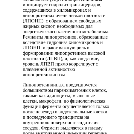
инициирует гидролиз триглицеридов,
содержащихся в хиломикронах и
липопротеинах очень низкой плотности
(ЛПОНП), с образованием свободных
жирных кислот, необходимых для
энергетического клеточного метаболизма.
Ремнанты липопротеинов, образованные
вследствие гидролиза хиломикронов и
ЛПОНП, играют важную роль в
формировании липопротеинов высокой
плотности (ЛПВП), и, как следствие,
уровень ЛПВП прямо коррелирует с
плазменной активностью
липопротеинлипазы.
Липопротеинлипаза продуцируется
большинством паренхиматозных клеток,
такими как адипоциты, мышечные
клетки, макрофаги, но физиологическая
функция фермента осуществляется только
после перехода в эндотелиальные клетки
и последующего трансцитоза на
внутреннюю поверхность эндотелия
сосудов. Фермент выделяется в плазму
после внутривенной инъекции гепарина,