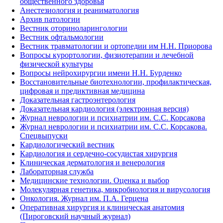
общественного здоровья
Анестезиология и реаниматология
Архив патологии
Вестник оториноларингологии
Вестник офтальмологии
Вестник травматологии и ортопедии им Н.Н. Приорова
Вопросы курортологии, физиотерапии и лечебной
физической культуры
Вопросы нейрохирургии имени Н.Н. Бурденко
Восстановительные биотехнологии, профилактическая,
цифровая и предиктивная медицина
Доказательная гастроэнтерология
Доказательная кардиология (электронная версия)
Журнал неврологии и психиатрии им. С.С. Корсакова
Журнал неврологии и психиатрии им. С.С. Корсакова.
Спецвыпуски
Кардиологический вестник
Кардиология и сердечно-сосудистая хирургия
Клиническая дерматология и венерология
Лабораторная служба
Медицинские технологии. Оценка и выбор
Молекулярная генетика, микробиология и вирусология
Онкология. Журнал им. П.А. Герцена
Оперативная хирургия и клиническая анатомия
(Пироговский научный журнал)