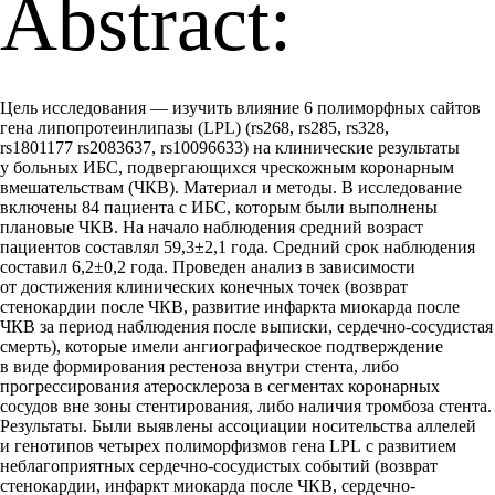
Abstract:
Цель исследования — изучить влияние 6 полиморфных сайтов
гена липопротеинлипазы (LPL) (rs268, rs285, rs328,
rs1801177 rs2083637, rs10096633) на клинические результаты
у больных ИБС, подвергающихся чрескожным коронарным
вмешательствам (ЧКВ). Материал и методы. В исследование
включены 84 пациента с ИБС, которым были выполнены
плановые ЧКВ. На начало наблюдения средний возраст
пациентов составлял 59,3±2,1 года. Средний срок наблюдения
составил 6,2±0,2 года. Проведен анализ в зависимости
от достижения клинических конечных точек (возврат
стенокардии после ЧКВ, развитие инфаркта миокарда после
ЧКВ за период наблюдения после выписки, сердечно-сосудистая
смерть), которые имели ангиографическое подтверждение
в виде формирования рестеноза внутри стента, либо
прогрессирования атеросклероза в сегментах коронарных
сосудов вне зоны стентирования, либо наличия тромбоза стента.
Результаты. Были выявлены ассоциации носительства аллелей
и генотипов четырех полиморфизмов гена LPL с развитием
неблагоприятных сердечно-сосудистых событий (возврат
стенокардии, инфаркт миокарда после ЧКВ, сердечно-