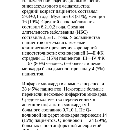
На начало наблюдения (до выполнения
эндоваскулярного вмешательства)
средний возраст пациентов составлял
59,3±2,1 года. Мужчин 68 (81%), женщин
16 (19%). Средний срок наблюдения
составил 6,2±0,2 года. Средняя
длительность заболевания (ИБС)
составила 3,5±1,1 года. У большинства
пациентов отмечались тяжелые
клинические проявления коронарной
недостаточности: стенокардией I—II ФК
страдали 13 (15%) пациентов, III—IV ФК
— 67 (80%) человек, безболевая ишемия
миокарда была диагностирована у 4 (5%)
пациентов.
Инфаркт миокарда в анамнезе перенесли
38 (45%) пациентов. Некоторые больные
перенесли несколько инфарктов миокарда.
Среднее количество перенесенных в
анамнезе инфарктов миокарда у 1
больного составило 0,7±0,1. Не Q-
волновой инфаркт миокарда перенесли 14
(15%) пациентов, Q-волновой — 24 (29%),
больных с постинфарктной аневризмой