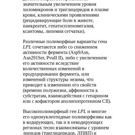
значительным увеличением уровня
хиломикронов и триглицеридов в плазме
крови, клиническими проявлениями
(рецидивирующие боли в животе,
панкреатит, гепатоспленомегалия,
ксантомы, липемия сетчатки).
Различные полиморфные варианты гена
LPL
сочетаются либо со снижением
активности фермента (Asp9Asn,
Asn291Ser, PvuII II), либо с увеличением
его активности вследствие
количественных изменений в
продуцировании фермента, или
изменений структуры энзима, что
приводит к изменению его свойств
(времени полужизни, аффинности к
субстратам, взаимодействия с гепарином
или с кофактором аполипопротеином СII).
Высокополиморфный ген
LPL
и многие
его однонуклеотидные полиморфизмы как
в кодирующих, так и в некодирующих
регионах тесно взаимосвязаны с уровнем
липидов (триглицеридов, ЛПВП) и