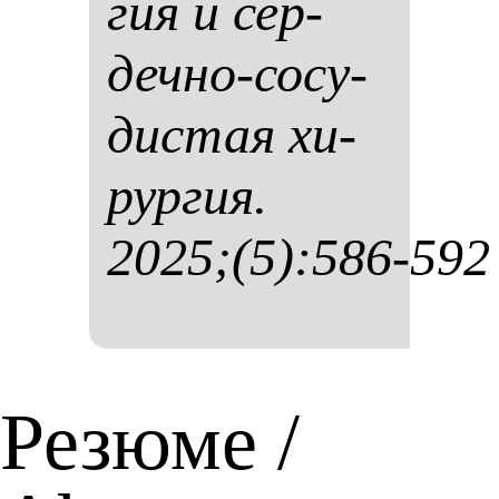
гия и сер­
деч­но-со­су­
дис­тая хи­
рур­гия.
2025;(5):586-592
Резюме /