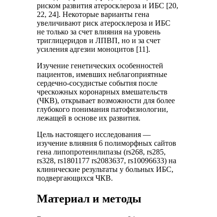
риском развития атеросклероза и ИБС [20,
22, 24]. Некоторые варианты гена
увеличивают риск атеросклероза и ИБС
не только за счет влияния на уровень
триглицеридов и ЛПВП, но и за счет
усиления адгезии моноцитов [11].
Изучение генетических особенностей
пациентов, имевших неблагоприятные
сердечно-сосудистые события после
чрескожных коронарных вмешательств
(ЧКВ), открывает возможности для более
глубокого понимания патофизиологии,
лежащей в основе их развития.
Цель настоящего исследования —
изучение влияния 6 полиморфных сайтов
гена липопротеинлипазы (rs268, rs285,
rs328, rs1801177 rs2083637, rs10096633) на
клинические результаты у больных ИБС,
подвергающихся ЧКВ.
Материал и методы