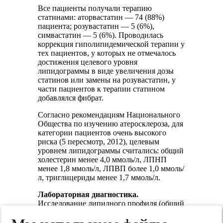
Все пациенты получали терапию
статинами: аторвастатин — 74 (88%)
пациента; розувастатин — 5 (6%),
симвастатин — 5 (6%). Проводилась
коррекция гиполипидемической терапии у
тех пациентов, у которых не отмечалось
достижения целевого уровня
липидограммы в виде увеличения дозы
статинов или замены на розувастатин, у
части пациентов к терапии статином
добавлялся фибрат.
Согласно рекомендациям Национального
Общества по изучению атеросклероза, для
категории пациентов очень высокого
риска (5 пересмотр, 2012), целевым
уровнем липидограммы считались: общий
холестерин менее 4,0 ммоль/л, ЛПНП
менее 1,8 ммоль/л, ЛПВП более 1,0 ммоль/
л, триглицериды менее 1,7 ммоль/л.
Лабораторная диагностика.
Исследование липидного профиля (общий
холестерин, ЛПНП, ЛПВП,
триглицериды) выполнялось на аппарате