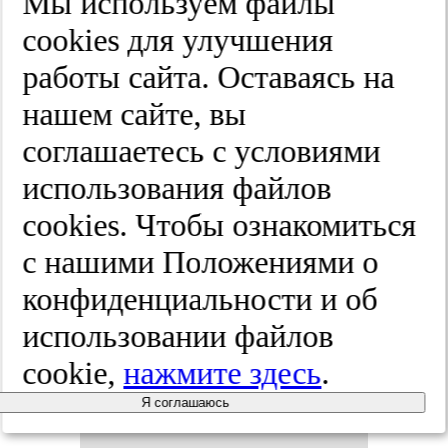
Мы используем файлы
омар­ке­ров
cооkies для улучшения
в ран­нем
работы сайта. Оставаясь на
нашем сайте, вы
прог­но­зи­
соглашаетесь с условиями
ро­ва­нии
использования файлов
cооkies. Чтобы ознакомиться
тя­же­ло­го
с нашими Положениями о
ос­тро­го
конфиденциальности и об
использовании файлов
пан­кре­ати­
cookie,
нажмите здесь
.
та: рет­рос­
Я соглашаюсь