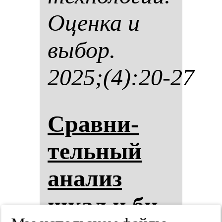
Оцен­ка и
вы­бор.
2025;(4):20-27
Срав­ни­
тель­ный
ана­лиз
шкал и би­