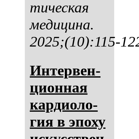
ти­чес­кая
ме­ди­ци­на.
2025;(10):115-12
Ин­тер­вен­
ци­он­ная
кар­ди­оло­
гия в эпо­ху
ис­кусствен­