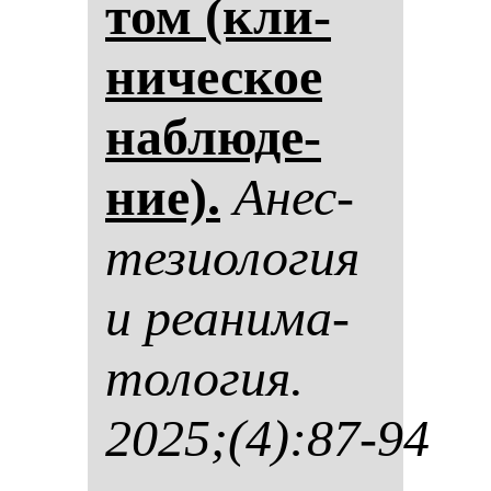
том (кли­
ни­чес­кое
наб­лю­де­
ние).
Анес­
те­зи­оло­гия
и ре­ани­ма­
то­ло­гия.
2025;(4):87-94