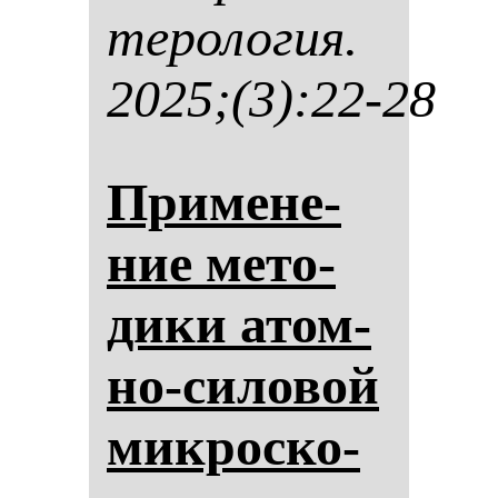
те­ро­ло­гия.
2025;(3):22-28
При­ме­не­
ние ме­то­
ди­ки атом­
но-си­ло­вой
мик­рос­ко­