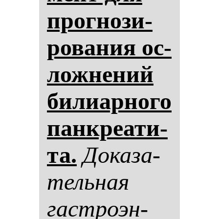
прог­но­зи­
ро­ва­ния ос­
лож­не­ний
би­ли­ар­но­го
пан­кре­ати­
та.
До­ка­за­
тель­ная
гас­тро­эн­