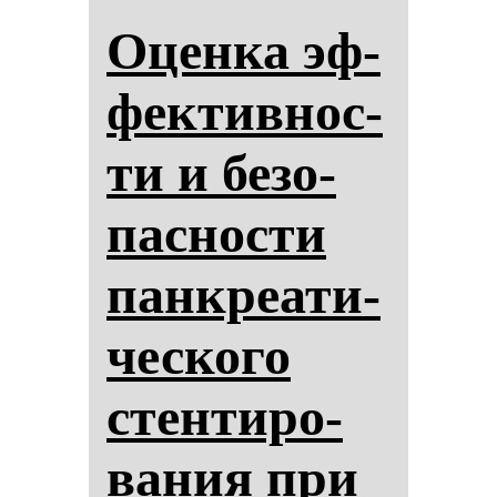
Оцен­ка эф­
фек­тив­нос­
ти и бе­зо­
пас­нос­ти
пан­кре­ати­
чес­ко­го
стен­ти­ро­
ва­ния при