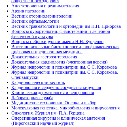
общественного здоровья
Анестезиология и реаниматология
Архив патологии
Вестник оториноларингологии
Вестник офтальмологии
Вестник травматологии и ортопедии им Н.Н. Приорова
Вопросы курортологии, физиотерапии и лечебной
физической культуры
Вопросы нейрохирургии имени Н.Н. Бурденко
Восстановительные биотехнологии, профилактическая,
цифровая и предиктивная медицина
Доказательная гастроэнтерология
Доказательная кардиология (электронная версия)
Журнал неврологии и психиатрии им. С.С. Корсакова
Журнал неврологии и психиатрии им. С.С. Корсакова.
Спецвыпуски
Кардиологический вестник
Кардиология и сердечно-сосудистая хирургия
Клиническая дерматология и венерология
Лабораторная служба
Медицинские технологии. Оценка и выбор
Молекулярная генетика, микробиология и вирусология
Онкология. Журнал им. П.А. Герцена
Оперативная хирургия и клиническая анатомия
(Пироговский научный журнал)