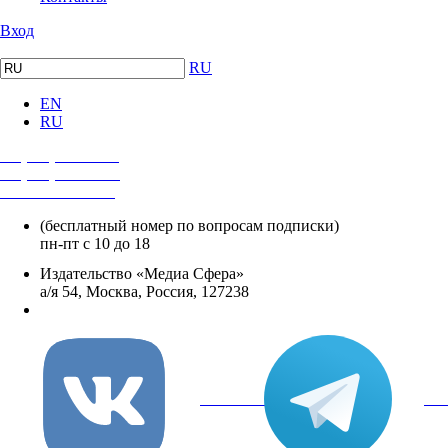
Вход
RU
EN
RU
+7 (495) 482-4118
+7 (495) 482-4329
+8 800 250-18-12
(бесплатный номер по вопросам подписки)
пн-пт с 10 до 18
Издательство «Медиа Сфера»
а/я 54, Москва, Россия, 127238
info@mediasphera.ru
вКонтакте
Tel