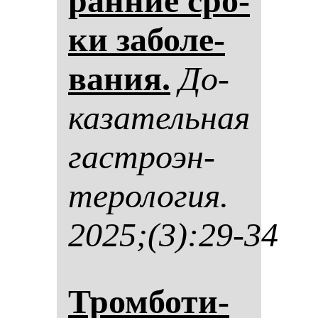
ран­ние сро­
ки за­бо­ле­
ва­ния.
До­
ка­за­тель­ная
гас­тро­эн­
те­ро­ло­гия.
2025;(3):29-34
Тром­бо­ти­