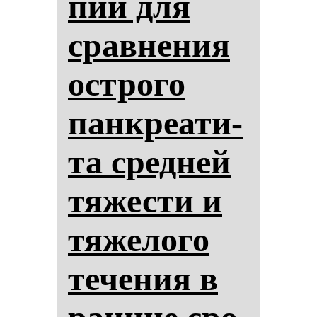
пии для
срав­не­ния
ос­тро­го
пан­кре­ати­
та сред­ней
тя­жес­ти и
тя­же­ло­го
те­че­ния в