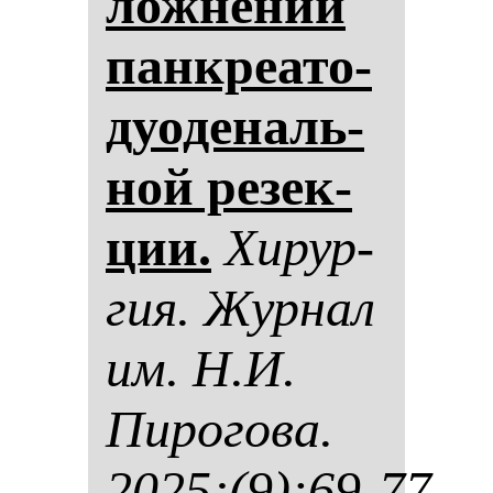
лож­не­ний
пан­кре­ато­
ду­оде­наль­
ной ре­зек­
ции.
Хи­рур­
гия. Жур­нал
им. Н.И.
Пи­ро­го­ва.
2025;(9):69-77