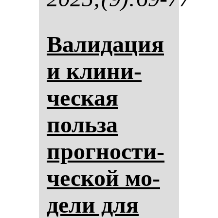
Ва­ли­да­ция
и кли­ни­
чес­кая
поль­за
прог­нос­ти­
чес­кой мо­
де­ли для