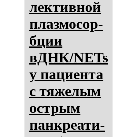
лек­тив­ной
плаз­мо­сор­
бции
вДНК/NETs
у па­ци­ен­та
с тя­же­лым
ос­трым
пан­кре­ати­