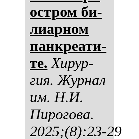
ос­тром би­
ли­ар­ном
пан­кре­ати­
те.
Хи­рур­
гия. Жур­нал
им. Н.И.
Пи­ро­го­ва.
2025;(8):23-29