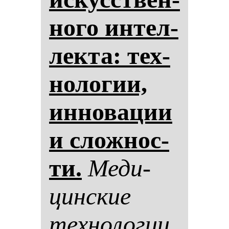
но­го ин­тел­
лек­та: тех­
но­ло­гии,
ин­но­ва­ции
и слож­нос­
ти.
Ме­ди­
цин­ские
тех­но­ло­гии.