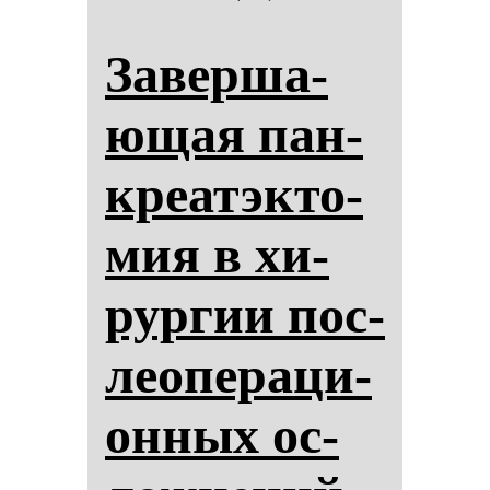
За­вер­ша­
ющая пан­
кре­атэк­то­
мия в хи­
рур­гии пос­
ле­опе­ра­ци­
он­ных ос­