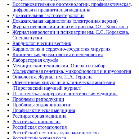
Восстановительные биотехнологии, профилактическая,
цифровая и предиктивная медицина
Доказательная гастроэнтерология
Доказательная кардиология (электронная версия)
Журнал неврологии и психиатрии им. С.С. Корсакова
Журнал неврологии и психиатрии им. С.С. Корсакова.
Спецвыпуски
Кардиологический вестник
Кардиология и сердечно-сосудистая хирургия
Клиническая дерматология и венерология
Лабораторная служба
Медицинские технологии. Оценка и выбор
Молекулярная генетика, микробиология и вирусология
Онкология. Журнал им. П.А. Герцена
Оперативная хирургия и клиническая анатомия
(Пироговский научный журнал)
Пластическая хирургия и эстетическая медицина
Проблемы репродукции
Проблемы эндокринологии
Профилактическая медицина
Респираторная медицина
Российская ринология
Российская стоматология
Российский вестник акушера-гинеколога
Российский журнал боли