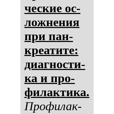
чес­кие ос­
лож­не­ния
при пан­
кре­ати­те:
ди­аг­нос­ти­
ка и про­
фи­лак­ти­ка.
Про­фи­лак­