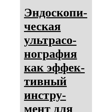
Эн­дос­ко­пи­
чес­кая
ультра­со­
ног­ра­фия
как эф­фек­
тив­ный
инстру­
мент для