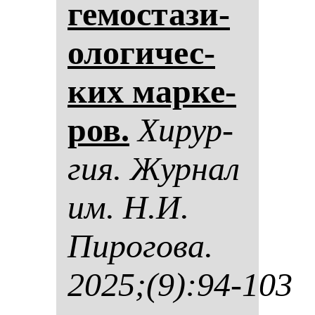
ге­мос­та­зи­
оло­ги­чес­
ких мар­ке­
ров.
Хи­рур­
гия. Жур­нал
им. Н.И.
Пи­ро­го­ва.
2025;(9):94-103