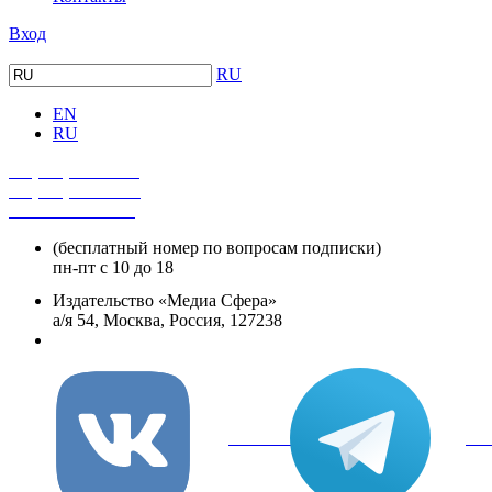
Вход
RU
EN
RU
+7 (495) 482-4118
+7 (495) 482-4329
+8 800 250-18-12
(бесплатный номер по вопросам подписки)
пн-пт с 10 до 18
Издательство «Медиа Сфера»
а/я 54, Москва, Россия, 127238
info@mediasphera.ru
вКонтакте
Tel