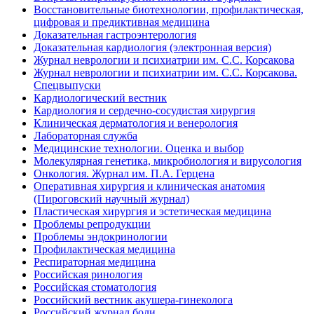
Восстановительные биотехнологии, профилактическая,
цифровая и предиктивная медицина
Доказательная гастроэнтерология
Доказательная кардиология (электронная версия)
Журнал неврологии и психиатрии им. С.С. Корсакова
Журнал неврологии и психиатрии им. С.С. Корсакова.
Спецвыпуски
Кардиологический вестник
Кардиология и сердечно-сосудистая хирургия
Клиническая дерматология и венерология
Лабораторная служба
Медицинские технологии. Оценка и выбор
Молекулярная генетика, микробиология и вирусология
Онкология. Журнал им. П.А. Герцена
Оперативная хирургия и клиническая анатомия
(Пироговский научный журнал)
Пластическая хирургия и эстетическая медицина
Проблемы репродукции
Проблемы эндокринологии
Профилактическая медицина
Респираторная медицина
Российская ринология
Российская стоматология
Российский вестник акушера-гинеколога
Российский журнал боли