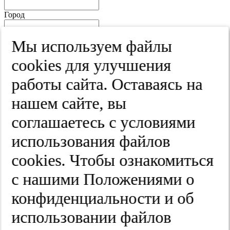
Город
Край
Мы используем файлы
Улица
cооkies для улучшения
Дом
работы сайта. Оставаясь на
Квартира
нашем сайте, вы
Название юридического лица
соглашаетесь с условиями
ИНН
использования файлов
КПП
cооkies. Чтобы ознакомиться
с нашими Положениями о
Пароль
Пароль
конфиденциальности и об
Повторите пароль
использовании файлов