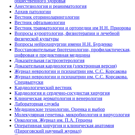
общественного здоровья
Анестезиология и реаниматология
Архив патологии
Вестник оториноларингологии
Вестник офтальмологии
Вестник травматологии и ортопедии им Н.Н. Приорова
Вопросы курортологии, физиотерапии и лечебной
физической культуры
Вопросы нейрохирургии имени Н.Н. Бурденко
Восстановительные биотехнологии, профилактическая,
цифровая и предиктивная медицина
Доказательная гастроэнтерология
Доказательная кардиология (электронная версия)
Журнал неврологии и психиатрии им. С.С. Корсакова
Журнал неврологии и психиатрии им. С.С. Корсакова.
Спецвыпуски
Кардиологический вестник
Кардиология и сердечно-сосудистая хирургия
Клиническая дерматология и венерология
Лабораторная служба
Медицинские технологии. Оценка и выбор
Молекулярная генетика, микробиология и вирусология
Онкология. Журнал им. П.А. Герцена
Оперативная хирургия и клиническая анатомия
(Пироговский научный журнал)