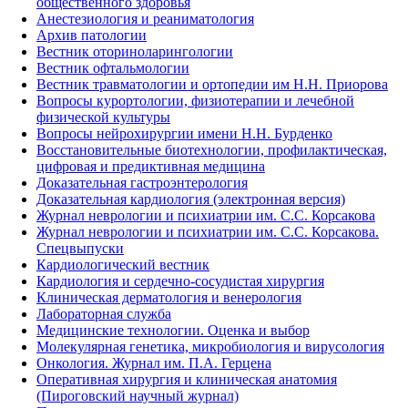
общественного здоровья
Анестезиология и реаниматология
Архив патологии
Вестник оториноларингологии
Вестник офтальмологии
Вестник травматологии и ортопедии им Н.Н. Приорова
Вопросы курортологии, физиотерапии и лечебной
физической культуры
Вопросы нейрохирургии имени Н.Н. Бурденко
Восстановительные биотехнологии, профилактическая,
цифровая и предиктивная медицина
Доказательная гастроэнтерология
Доказательная кардиология (электронная версия)
Журнал неврологии и психиатрии им. С.С. Корсакова
Журнал неврологии и психиатрии им. С.С. Корсакова.
Спецвыпуски
Кардиологический вестник
Кардиология и сердечно-сосудистая хирургия
Клиническая дерматология и венерология
Лабораторная служба
Медицинские технологии. Оценка и выбор
Молекулярная генетика, микробиология и вирусология
Онкология. Журнал им. П.А. Герцена
Оперативная хирургия и клиническая анатомия
(Пироговский научный журнал)