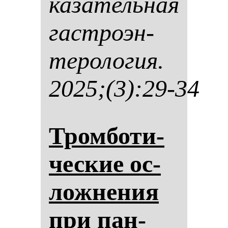
ка­за­тель­ная
гас­тро­эн­
те­ро­ло­гия.
2025;(3):29-34
Тром­бо­ти­
чес­кие ос­
лож­не­ния
при пан­