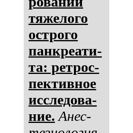
ро­ва­нии
тя­же­ло­го
ос­тро­го
пан­кре­ати­
та: рет­рос­
пек­тив­ное
ис­сле­до­ва­
ние.
Анес­
те­зи­оло­гия