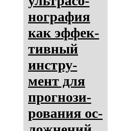
ультра­со­
ног­ра­фия
как эф­фек­
тив­ный
инстру­
мент для
прог­но­зи­
ро­ва­ния ос­
лож­не­ний