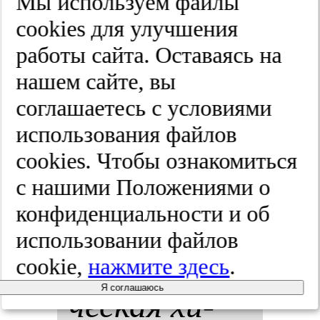
Мы используем файлы
лу­доч­ной
cооkies для улучшения
работы сайта. Оставаясь на
же­ле­зы в
нашем сайте, вы
ле­че­нии
соглашаетесь с условиями
использования файлов
боль­ных
cооkies. Чтобы ознакомиться
пан­кре­
с нашими Положениями о
конфиденциальности и об
онек­ро­зом.
использовании файлов
Эн­дос­ко­пи­
cookie,
нажмите здесь
.
Я соглашаюсь
чес­кая хи­