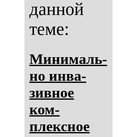
данной
теме:
Ми­ни­маль­
но ин­ва­
зив­ное
ком­
плексное