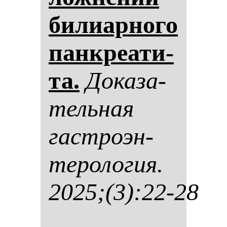
би­ли­ар­но­го
пан­кре­ати­
та.
До­ка­за­
тель­ная
гас­тро­эн­
те­ро­ло­гия.
2025;(3):22-28