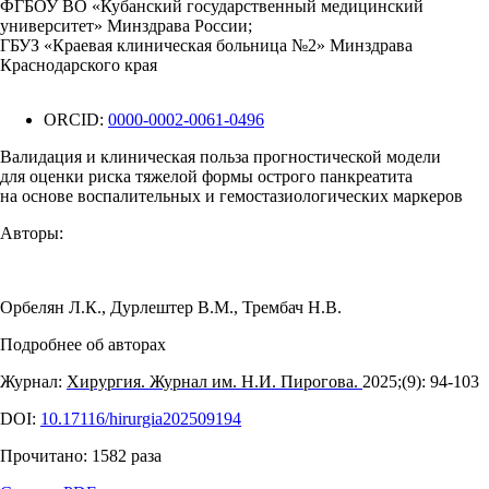
ФГБОУ ВО «Кубанский государственный медицинский
университет» Минздрава России;
ГБУЗ «Краевая клиническая больница №2» Минздрава
Краснодарского края
ORCID:
0000-0002-0061-0496
Валидация и клиническая польза прогностической модели
для оценки риска тяжелой формы острого панкреатита
на основе воспалительных и гемостазиологических маркеров
Авторы:
Орбелян Л.К.
,
Дурлештер В.М.
,
Трембач Н.В.
Подробнее об авторах
Журнал:
Хирургия. Журнал им. Н.И. Пирогова.
2025;(9): 94‑103
DOI:
10.17116/hirurgia202509194
Прочитано:
1582
раза