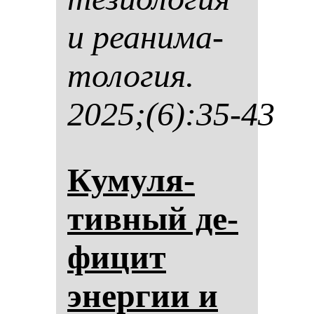
и ре­ани­ма­
то­ло­гия.
2025;(6):35-43
Ку­му­ля­
тив­ный де­
фи­цит
энер­гии и