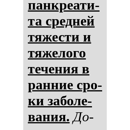
пан­кре­ати­
та сред­ней
тя­жес­ти и
тя­же­ло­го
те­че­ния в
ран­ние сро­
ки за­бо­ле­
ва­ния.
До­