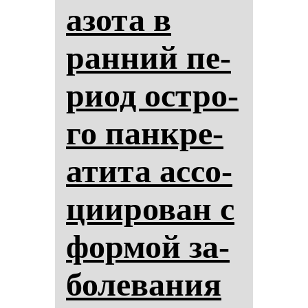
азо­та в
ран­ний пе­
ри­од ос­тро­
го пан­кре­
ати­та ас­со­
ци­иро­ван с
фор­мой за­
бо­ле­ва­ния