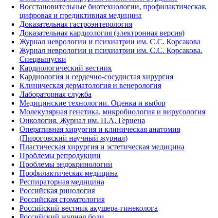
Восстановительные биотехнологии, профилактическая,
цифровая и предиктивная медицина
Доказательная гастроэнтерология
Доказательная кардиология (электронная версия)
Журнал неврологии и психиатрии им. С.С. Корсакова
Журнал неврологии и психиатрии им. С.С. Корсакова.
Спецвыпуски
Кардиологический вестник
Кардиология и сердечно-сосудистая хирургия
Клиническая дерматология и венерология
Лабораторная служба
Медицинские технологии. Оценка и выбор
Молекулярная генетика, микробиология и вирусология
Онкология. Журнал им. П.А. Герцена
Оперативная хирургия и клиническая анатомия
(Пироговский научный журнал)
Пластическая хирургия и эстетическая медицина
Проблемы репродукции
Проблемы эндокринологии
Профилактическая медицина
Респираторная медицина
Российская ринология
Российская стоматология
Российский вестник акушера-гинеколога
Российский журнал боли