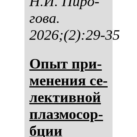
Н.И. Пи­ро­
го­ва.
2026;(2):29-35
Опыт при­
ме­не­ния се­
лек­тив­ной
плаз­мо­сор­
бции