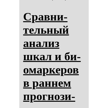
Срав­ни­
тель­ный
ана­лиз
шкал и би­
омар­ке­ров
в ран­нем
прог­но­зи­