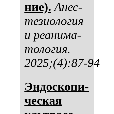
ние).
Анес­
те­зи­оло­гия
и ре­ани­ма­
то­ло­гия.
2025;(4):87-94
Эн­дос­ко­пи­
чес­кая