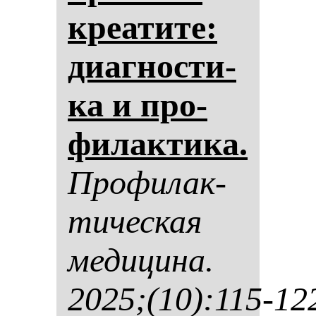
кре­ати­те:
ди­аг­нос­ти­
ка и про­
фи­лак­ти­ка.
Про­фи­лак­
ти­чес­кая
ме­ди­ци­на.
2025;(10):115-12