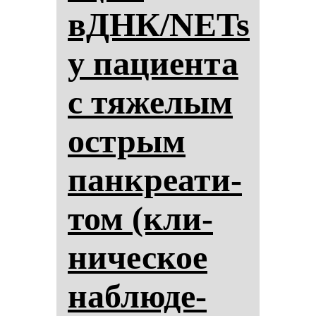
вДНК/NETs
у па­ци­ен­та
с тя­же­лым
ос­трым
пан­кре­ати­
том (кли­
ни­чес­кое
наб­лю­де­