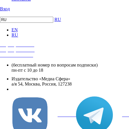
Вход
RU
EN
RU
+7 (495) 482-4118
+7 (495) 482-4329
+8 800 250-18-12
(бесплатный номер по вопросам подписки)
пн-пт с 10 до 18
Издательство «Медиа Сфера»
а/я 54, Москва, Россия, 127238
info@mediasphera.ru
вКонтакте
Tel