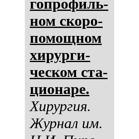
гоп­ро­филь­
ном ско­ро­
по­мощ­ном
хи­рур­ги­
чес­ком ста­
ци­она­ре.
Хи­рур­гия.
Жур­нал им.