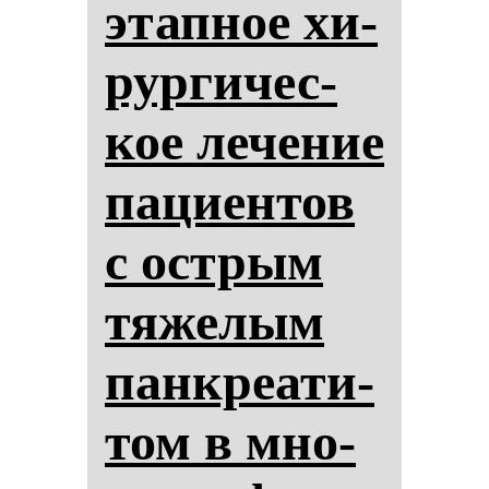
этап­ное хи­
рур­ги­чес­
кое ле­че­ние
па­ци­ен­тов
с ос­трым
тя­же­лым
пан­кре­ати­
том в мно­