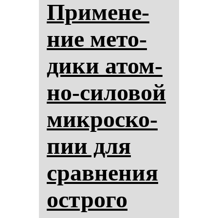
При­ме­не­
ние ме­то­
ди­ки атом­
но-си­ло­вой
мик­рос­ко­
пии для
срав­не­ния
ос­тро­го