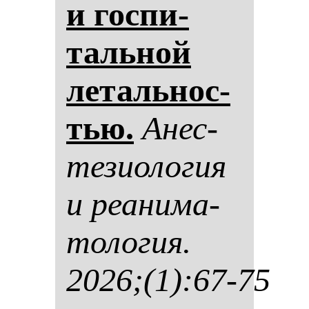
и гос­пи­
таль­ной
ле­таль­нос­
тью.
Анес­
те­зи­оло­гия
и ре­ани­ма­
то­ло­гия.
2026;(1):67-75