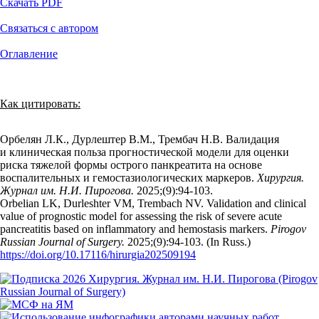
Скачать PDF
Связаться с автором
Оглавление
Как цитировать:
Орбелян Л.К., Дурлештер В.М., Трембач Н.В. Валидация
и клиническая польза прогностической модели для оценки
риска тяжелой формы острого панкреатита на основе
воспалительных и гемостазиологических маркеров.
Хирургия.
Журнал им. Н.И. Пирогова.
2025;(9):94‑103.
Orbelian LK, Durleshter VM, Trembach NV. Validation and clinical
value of prognostic model for assessing the risk of severe acute
pancreatitis based on inflammatory and hemostasis markers.
Pirogov
Russian Journal of Surgery.
2025;(9):94‑103. (In Russ.)
https://doi.org/10.17116/hirurgia202509194