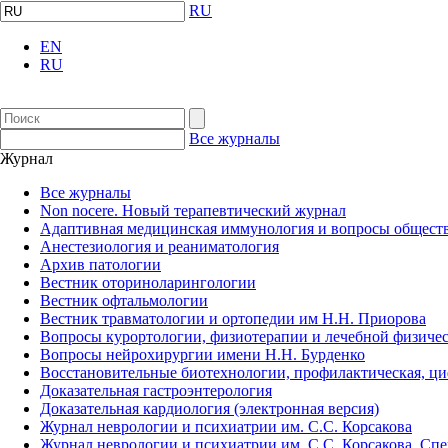
RU
EN
RU
Все журналы
Журнал
Все журналы
Non nocere. Новый терапевтический журнал
Адаптивная медицинская иммунология и вопросы обществ
Анестезиология и реаниматология
Архив патологии
Вестник оториноларингологии
Вестник офтальмологии
Вестник травматологии и ортопедии им Н.Н. Приорова
Вопросы курортологии, физиотерапии и лечебной физичес
Вопросы нейрохирургии имени Н.Н. Бурденко
Восстановительные биотехнологии, профилактическая, ц
Доказательная гастроэнтерология
Доказательная кардиология (электронная версия)
Журнал неврологии и психиатрии им. С.С. Корсакова
Журнал неврологии и психиатрии им. С.С. Корсакова. Сп