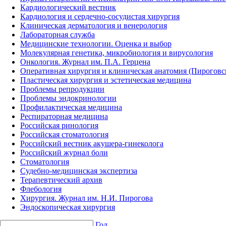
Кардиологический вестник
Кардиология и сердечно-сосудистая хирургия
Клиническая дерматология и венерология
Лабораторная служба
Медицинские технологии. Оценка и выбор
Молекулярная генетика, микробиология и вирусология
Онкология. Журнал им. П.А. Герцена
Оперативная хирургия и клиническая анатомия (Пирогов
Пластическая хирургия и эстетическая медицина
Проблемы репродукции
Проблемы эндокринологии
Профилактическая медицина
Респираторная медицина
Российская ринология
Российская стоматология
Российский вестник акушера-гинеколога
Российский журнал боли
Стоматология
Судебно-медицинская экспертиза
Терапевтический архив
Флебология
Хирургия. Журнал им. Н.И. Пирогова
Эндоскопическая хирургия
Год