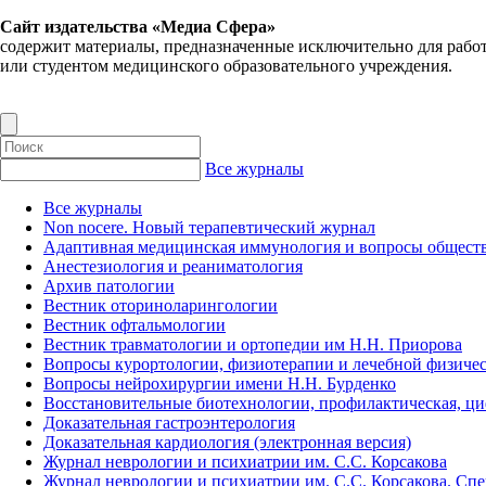
Сайт издательства «Медиа Сфера»
содержит материалы, предназначенные исключительно для рабо
или студентом медицинского образовательного учреждения.
Все журналы
Все журналы
Non nocere. Новый терапевтический журнал
Адаптивная медицинская иммунология и вопросы обществ
Анестезиология и реаниматология
Архив патологии
Вестник оториноларингологии
Вестник офтальмологии
Вестник травматологии и ортопедии им Н.Н. Приорова
Вопросы курортологии, физиотерапии и лечебной физичес
Вопросы нейрохирургии имени Н.Н. Бурденко
Восстановительные биотехнологии, профилактическая, ц
Доказательная гастроэнтерология
Доказательная кардиология (электронная версия)
Журнал неврологии и психиатрии им. С.С. Корсакова
Журнал неврологии и психиатрии им. С.С. Корсакова. Сп