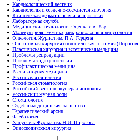
Кардиологический вестник
Кардиология и сердечно-сосудистая хирургия
Клиническая дерматология и венерология
Лабораторная служба
Медицинские технологии. Оценка и выбор
Молекулярная генетика, микробиология и вирусология
Онкология. Журнал им. П.А. Герцена
Оперативная хирургия и клиническая анатомия (Пирогов
Пластическая хирургия и эстетическая медицина
Проблемы репродукции
Проблемы эндокринологии
Профилактическая медицина
Респираторная медицина
Российская ринология
Российская стоматология
Российский вестник акушера-гинеколога
Российский журнал боли
Стоматология
Судебно-медицинская экспертиза
Терапевтический архив
Флебология
Хирургия. Журнал им. Н.И. Пирогова
Эндоскопическая хирургия