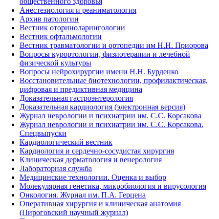
общественного здоровья
Анестезиология и реаниматология
Архив патологии
Вестник оториноларингологии
Вестник офтальмологии
Вестник травматологии и ортопедии им Н.Н. Приорова
Вопросы курортологии, физиотерапии и лечебной
физической культуры
Вопросы нейрохирургии имени Н.Н. Бурденко
Восстановительные биотехнологии, профилактическая,
цифровая и предиктивная медицина
Доказательная гастроэнтерология
Доказательная кардиология (электронная версия)
Журнал неврологии и психиатрии им. С.С. Корсакова
Журнал неврологии и психиатрии им. С.С. Корсакова.
Спецвыпуски
Кардиологический вестник
Кардиология и сердечно-сосудистая хирургия
Клиническая дерматология и венерология
Лабораторная служба
Медицинские технологии. Оценка и выбор
Молекулярная генетика, микробиология и вирусология
Онкология. Журнал им. П.А. Герцена
Оперативная хирургия и клиническая анатомия
(Пироговский научный журнал)