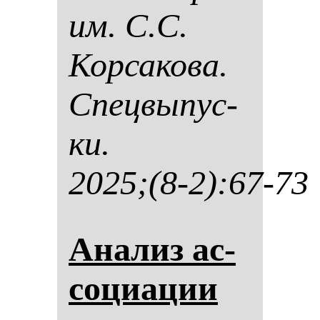
им. С.С.
Кор­са­ко­ва.
Спец­вы­пус­
ки.
2025;(8-2):67-73
Ана­лиз ас­
со­ци­ации