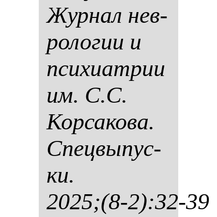
Жур­нал нев­
ро­ло­гии и
пси­хи­ат­рии
им. С.С.
Кор­са­ко­ва.
Спец­вы­пус­
ки.
2025;(8-2):32-39