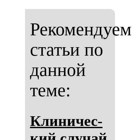
Рекомендуем
статьи по
данной
теме:
Кли­ни­чес­
кий слу­чай