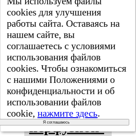
Мы используем файлы
cооkies для улучшения
Спец­вы­пус­
работы сайта. Оставаясь на
ки.
нашем сайте, вы
соглашаетесь с условиями
2025;(8-2):74-80
использования файлов
cооkies. Чтобы ознакомиться
По­вы­ше­
с нашими Положениями о
конфиденциальности и об
ние дос­туп­
использовании файлов
нос­ти ре­
cookie,
нажмите здесь
.
пер­фу­зи­он­
Я соглашаюсь