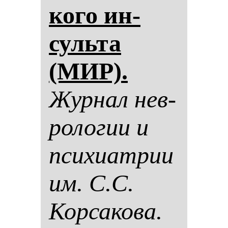
ко­го ин­
суль­та
(МИР).
Жур­нал нев­
ро­ло­гии и
пси­хи­ат­рии
им. С.С.
Кор­са­ко­ва.