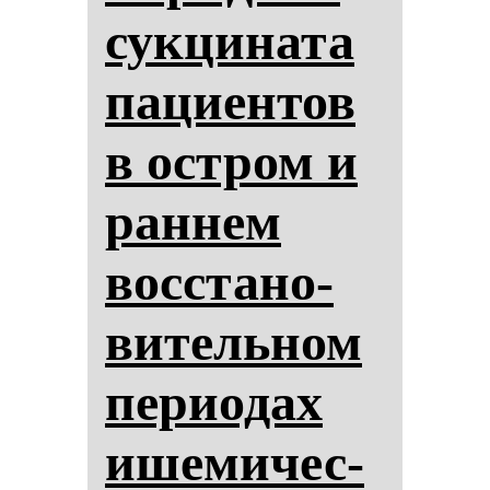
сук­ци­на­та
па­ци­ен­тов
в ос­тром и
ран­нем
вос­ста­но­
ви­тель­ном
пе­ри­одах
ише­ми­чес­