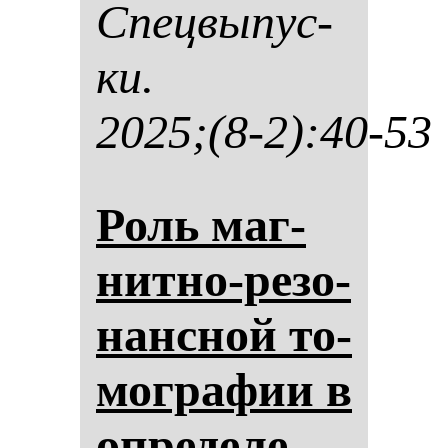
Спец­вы­пус­
ки.
2025;(8-2):40-53
Роль маг­
нит­но-ре­зо­
нан­сной то­
мог­ра­фии в
оп­ре­де­ле­