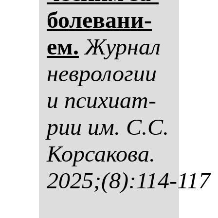
бо­ле­ва­ни­
ем.
Жур­нал
нев­ро­ло­гии
и пси­хи­ат­
рии им. С.С.
Кор­са­ко­ва.
2025;(8):114-117