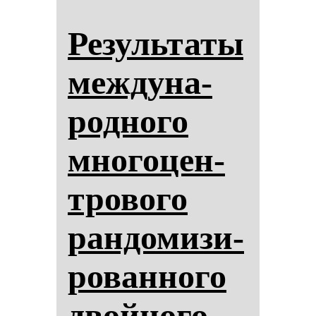
Ре­зуль­та­ты
меж­ду­на­
род­но­го
мно­го­цен­
тро­во­го
ран­до­ми­зи­
ро­ван­но­го
двой­но­го