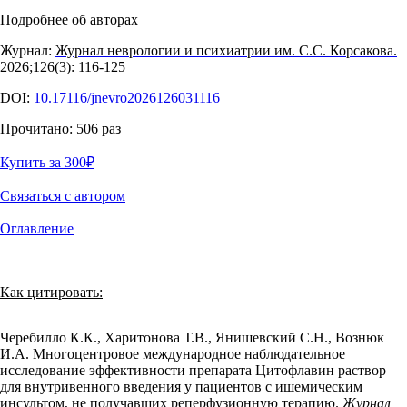
Подробнее об авторах
Журнал:
Журнал неврологии и психиатрии им. С.С. Корсакова.
2026;126(3): 116‑125
DOI:
10.17116/jnevro2026126031116
Прочитано:
506
раз
Купить за 300
₽
Связаться с автором
Оглавление
Как цитировать:
Черебилло К.К., Харитонова Т.В., Янишевский С.Н., Вознюк
И.А. Многоцентровое международное наблюдательное
исследование эффективности препарата Цитофлавин раствор
для внутривенного введения у пациентов с ишемическим
инсультом, не получавших реперфузионную терапию.
Журнал