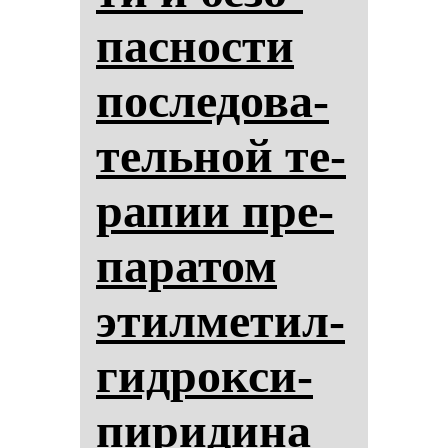
пас­нос­ти
пос­ле­до­ва­
тель­ной те­
ра­пии пре­
па­ра­том
этил­ме­тил­
гид­рок­си­
пи­ри­ди­на