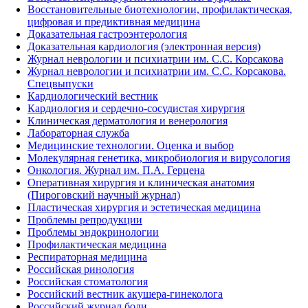
Восстановительные биотехнологии, профилактическая,
цифровая и предиктивная медицина
Доказательная гастроэнтерология
Доказательная кардиология (электронная версия)
Журнал неврологии и психиатрии им. С.С. Корсакова
Журнал неврологии и психиатрии им. С.С. Корсакова.
Спецвыпуски
Кардиологический вестник
Кардиология и сердечно-сосудистая хирургия
Клиническая дерматология и венерология
Лабораторная служба
Медицинские технологии. Оценка и выбор
Молекулярная генетика, микробиология и вирусология
Онкология. Журнал им. П.А. Герцена
Оперативная хирургия и клиническая анатомия
(Пироговский научный журнал)
Пластическая хирургия и эстетическая медицина
Проблемы репродукции
Проблемы эндокринологии
Профилактическая медицина
Респираторная медицина
Российская ринология
Российская стоматология
Российский вестник акушера-гинеколога
Российский журнал боли