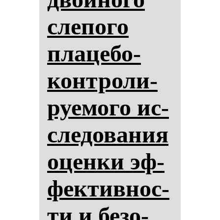
сле­по­го
пла­це­бо-
кон­тро­ли­
ру­емо­го ис­
сле­до­ва­ния
оцен­ки эф­
фек­тив­нос­
ти и бе­зо­