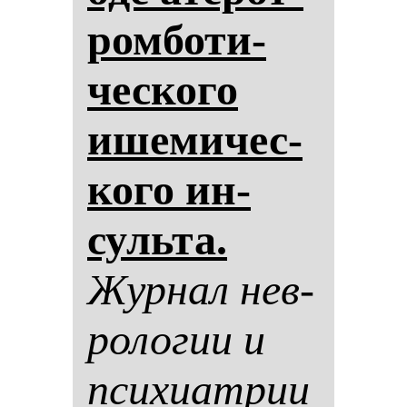
ром­бо­ти­
чес­ко­го
ише­ми­чес­
ко­го ин­
суль­та.
Жур­нал нев­
ро­ло­гии и
пси­хи­ат­рии