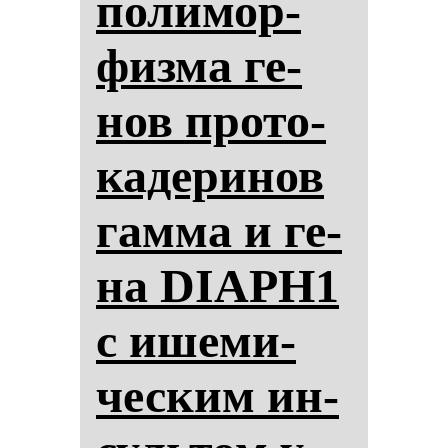
по­ли­мор­
физ­ма ге­
нов про­то­
ка­де­ри­нов
гам­ма и ге­
на DIAPH1
с ише­ми­
чес­ким ин­