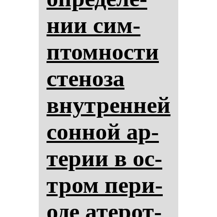
нии сим­
птом­нос­ти
сте­но­за
внут­рен­ней
сон­ной ар­
те­рии в ос­
тром пе­ри­
оде ате­рот­