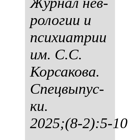
Жур­нал нев­
ро­ло­гии и
пси­хи­ат­рии
им. С.С.
Кор­са­ко­ва.
Спец­вы­пус­
ки.
2025;(8-2):5-10