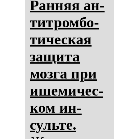
Ран­няя ан­
тит­ром­бо­
ти­чес­кая
за­щи­та
моз­га при
ише­ми­чес­
ком ин­
суль­те.