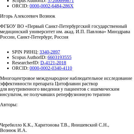
Scopus AuthorID:
57200699871
ORCID:
0000-0002-6484-286X
Игорь Алексеевич Вознюк
ФГБОУ ВО «Первый Санкт-Петербургский государственный
медицинский университет им. акад. И.П. Павлова» Минздрава
России, Санкт-Петербург, Россия
SPIN РИНЦ:
3340-2897
Scopus AuthorID:
6603193555
ResearcherID:
D-4121-2018
ORCID:
0000-0002-0340-4110
Многоцентровое международное наблюдательное исследование
эффективности препарата Цитофлавин раствор
для внутривенного введения у пациентов с ишемическим
инсультом, не получавших реперфузионную терапию
Авторы:
Черебилло К.К.
,
Харитонова Т.В.
,
Янишевский С.Н.
,
Вознюк И.А.