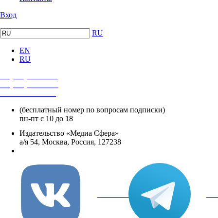
Вход
RU
EN
RU
+7 (495) 482-4118
+7 (495) 482-4329
+8 800 250-18-12
(бесплатный номер по вопросам подписки)
пн-пт с 10 до 18
Издательство «Медиа Сфера»
а/я 54, Москва, Россия, 127238
info@mediasphera.ru
вКонтакте
Tel