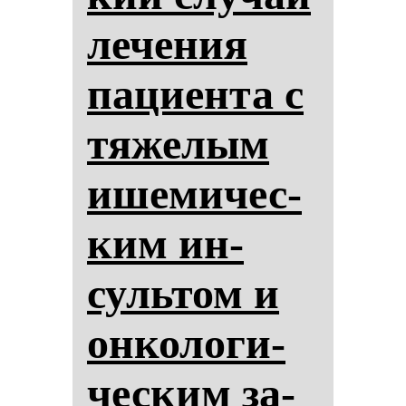
ле­че­ния
па­ци­ен­та с
тя­же­лым
ише­ми­чес­
ким ин­
суль­том и
он­ко­ло­ги­
чес­ким за­