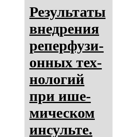
Ре­зуль­та­ты
внед­ре­ния
ре­пер­фу­зи­
он­ных тех­
но­ло­гий
при ише­
ми­чес­ком
ин­суль­те.