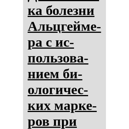
ка бо­лез­ни
Альцгей­ме­
ра с ис­
поль­зо­ва­
ни­ем би­
оло­ги­чес­
ких мар­ке­
ров при