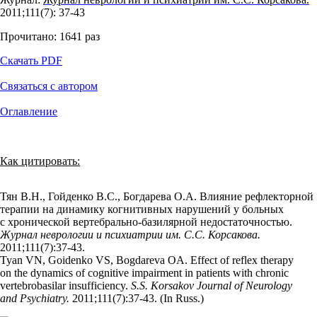
2011;111(7): 37‑43
Прочитано:
1641
раз
Скачать PDF
Связаться с автором
Оглавление
Как цитировать:
Тян В.Н., Гойденко В.С., Богдарева О.А. Влияние рефлекторной
терапии на динамику когнитивных нарушений у больных
с хронической вертебрально-базилярной недостаточностью.
Журнал неврологии и психиатрии им. С.С. Корсакова.
2011;111(7):37‑43.
Tyan VN, Goidenko VS, Bogdareva OA. Effect of reflex therapy
on the dynamics of cognitive impairment in patients with chronic
vertebrobasilar insufficiency.
S.S. Korsakov Journal of Neurology
and Psychiatry.
2011;111(7):37‑43. (In Russ.)