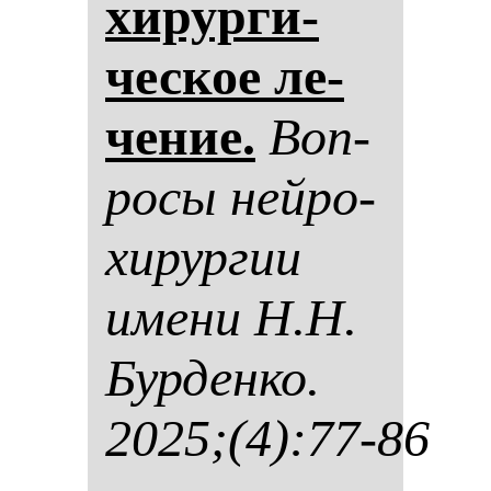
хи­рур­ги­
чес­кое ле­
че­ние.
Воп­
ро­сы ней­ро­
хи­рур­гии
име­ни Н.Н.
Бур­ден­ко.
2025;(4):77-86