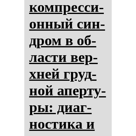
ком­прес­си­
он­ный син­
дром в об­
лас­ти вер­
хней груд­
ной апер­ту­
ры: ди­аг­
нос­ти­ка и