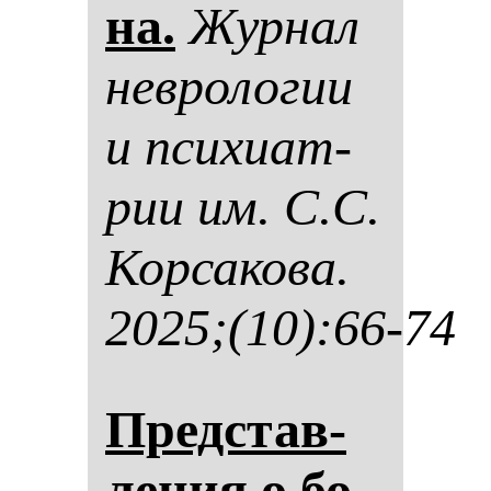
на.
Жур­нал
нев­ро­ло­гии
и пси­хи­ат­
рии им. С.С.
Кор­са­ко­ва.
2025;(10):66-74
Пред­став­
ле­ния о бо­