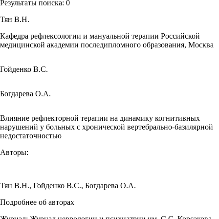
Результаты поиска:
0
Тян В.Н.
Кафедра рефлексологии и мануальной терапии Российской
медицинской академии последипломного образования, Москва
Гойденко В.С.
Богдарева О.А.
Влияние рефлекторной терапии на динамику когнитивных
нарушений у больных с хронической вертебрально-базилярной
недостаточностью
Авторы:
Тян В.Н.
,
Гойденко В.С.
,
Богдарева О.А.
Подробнее об авторах
Журнал:
Журнал неврологии и психиатрии им. С.С. Корсакова.