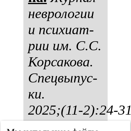
нев­ро­ло­гии
и пси­хи­ат­
рии им. С.С.
Кор­са­ко­ва.
Спец­вы­пус­
ки.
2025;(11-2):24-3