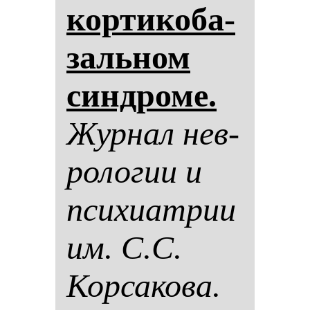
кор­ти­ко­ба­
заль­ном
син­дро­ме.
Жур­нал нев­
ро­ло­гии и
пси­хи­ат­рии
им. С.С.
Кор­са­ко­ва.