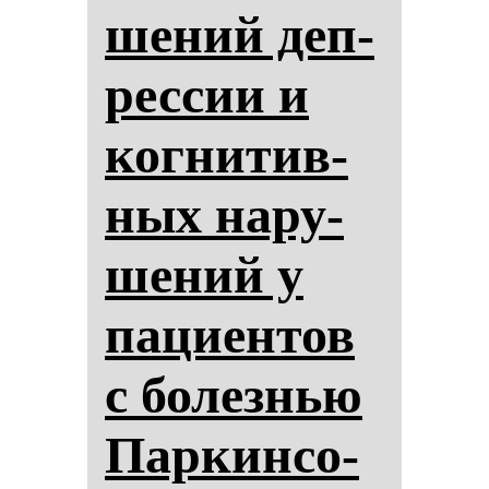
ше­ний деп­
рес­сии и
ког­ни­тив­
ных на­ру­
ше­ний у
па­ци­ен­тов
с бо­лез­нью
Пар­кин­со­