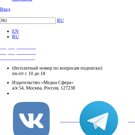
Вход
RU
EN
RU
+7 (495) 482-4118
+7 (495) 482-4329
+8 800 250-18-12
(бесплатный номер по вопросам подписки)
пн-пт с 10 до 18
Издательство «Медиа Сфера»
а/я 54, Москва, Россия, 127238
info@mediasphera.ru
вКонтакте
Tel