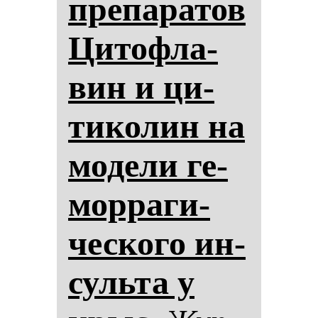
пре­па­ра­тов
Ци­тоф­ла­
вин и ци­
ти­ко­лин на
мо­де­ли ге­
мор­ра­ги­
чес­ко­го ин­
суль­та у