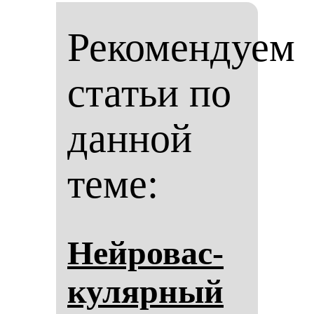
Рекомендуем
статьи по
данной
теме:
Ней­ро­вас­
ку­ляр­ный