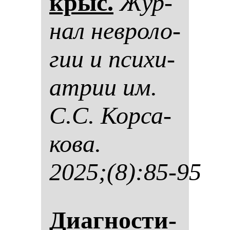
крыс.
Жур­
нал нев­ро­ло­
гии и пси­хи­
ат­рии им.
С.С. Кор­са­
ко­ва.
2025;(8):85-95
Диаг­нос­ти­