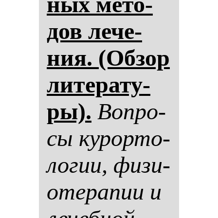
ных ме­то­
дов ле­че­
ния. (Об­зор
ли­те­ра­ту­
ры).
Воп­ро­
сы ку­рор­то­
ло­гии, фи­зи­
оте­ра­пии и