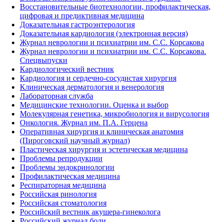
Восстановительные биотехнологии, профилактическая,
цифровая и предиктивная медицина
Доказательная гастроэнтерология
Доказательная кардиология (электронная версия)
Журнал неврологии и психиатрии им. С.С. Корсакова
Журнал неврологии и психиатрии им. С.С. Корсакова.
Спецвыпуски
Кардиологический вестник
Кардиология и сердечно-сосудистая хирургия
Клиническая дерматология и венерология
Лабораторная служба
Медицинские технологии. Оценка и выбор
Молекулярная генетика, микробиология и вирусология
Онкология. Журнал им. П.А. Герцена
Оперативная хирургия и клиническая анатомия
(Пироговский научный журнал)
Пластическая хирургия и эстетическая медицина
Проблемы репродукции
Проблемы эндокринологии
Профилактическая медицина
Респираторная медицина
Российская ринология
Российская стоматология
Российский вестник акушера-гинеколога
Российский журнал боли