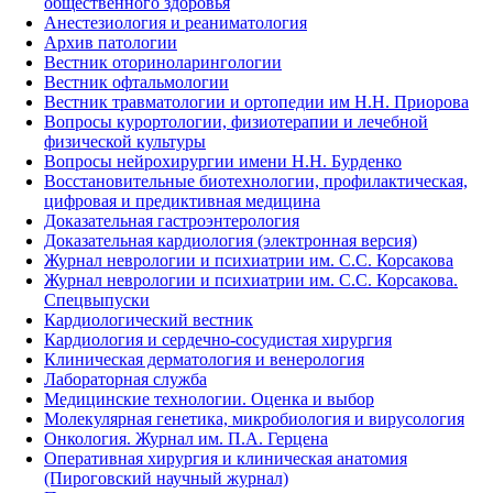
общественного здоровья
Анестезиология и реаниматология
Архив патологии
Вестник оториноларингологии
Вестник офтальмологии
Вестник травматологии и ортопедии им Н.Н. Приорова
Вопросы курортологии, физиотерапии и лечебной
физической культуры
Вопросы нейрохирургии имени Н.Н. Бурденко
Восстановительные биотехнологии, профилактическая,
цифровая и предиктивная медицина
Доказательная гастроэнтерология
Доказательная кардиология (электронная версия)
Журнал неврологии и психиатрии им. С.С. Корсакова
Журнал неврологии и психиатрии им. С.С. Корсакова.
Спецвыпуски
Кардиологический вестник
Кардиология и сердечно-сосудистая хирургия
Клиническая дерматология и венерология
Лабораторная служба
Медицинские технологии. Оценка и выбор
Молекулярная генетика, микробиология и вирусология
Онкология. Журнал им. П.А. Герцена
Оперативная хирургия и клиническая анатомия
(Пироговский научный журнал)