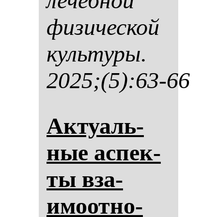
ле­чеб­ной
фи­зи­чес­кой
куль­ту­ры.
2025;(5):63-66
Ак­ту­аль­
ные ас­пек­
ты вза­
имоот­но­