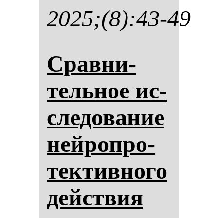
2025;(8):43-49
Срав­ни­
тель­ное ис­
сле­до­ва­ние
ней­роп­ро­
тек­тив­но­го
действия