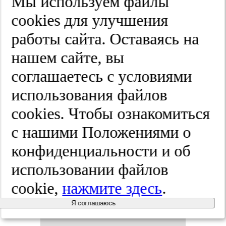
Мы используем файлы
На­ру­ше­ния
cооkies для улучшения
ходь­бы
работы сайта. Оставаясь на
нашем сайте, вы
выс­ше­го
соглашаетесь с условиями
уров­ня при
использования файлов
cооkies. Чтобы ознакомиться
бо­лез­ни
с нашими Положениями о
Пар­кин­со­
конфиденциальности и об
использовании файлов
на.
Жур­нал
cookie,
нажмите здесь
.
нев­ро­ло­гии
Я соглашаюсь