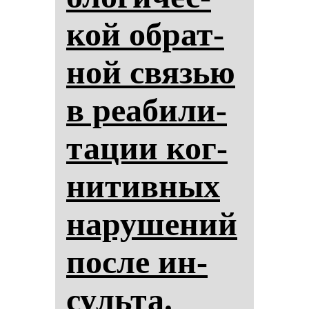
кой об­рат­
ной связью
в ре­аби­ли­
та­ции ког­
ни­тив­ных
на­ру­ше­ний
пос­ле ин­
суль­та.