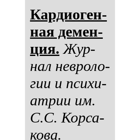
Кар­ди­оген­
ная де­мен­
ция.
Жур­
нал нев­ро­ло­
гии и пси­хи­
ат­рии им.
С.С. Кор­са­
ко­ва.