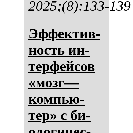
2025;(8):133-139
Эф­фек­тив­
ность ин­
тер­фей­сов
«мозг—
ком­пью­
тер» с би­
оло­ги­чес­