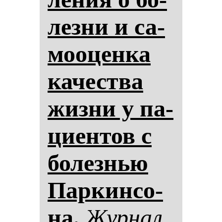
лез­ни и са­
мо­оцен­ка
ка­чес­тва
жиз­ни у па­
ци­ен­тов с
бо­лез­нью
Пар­кин­со­
на.
Жур­нал