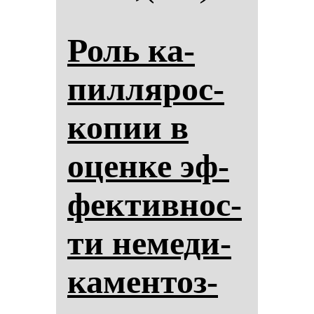
Роль ка­
пил­ля­рос­
ко­пии в
оцен­ке эф­
фек­тив­нос­
ти не­ме­ди­
ка­мен­тоз­