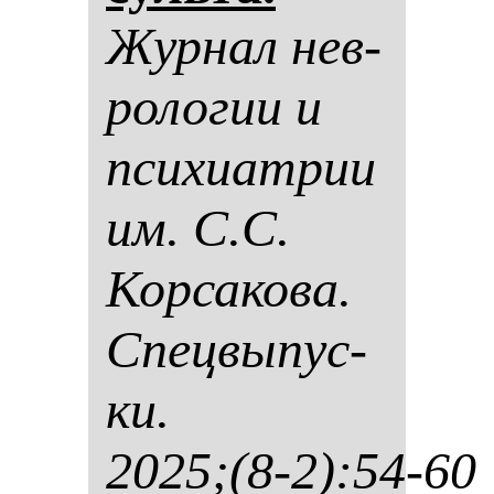
Жур­нал нев­
ро­ло­гии и
пси­хи­ат­рии
им. С.С.
Кор­са­ко­ва.
Спец­вы­пус­
ки.
2025;(8-2):54-60