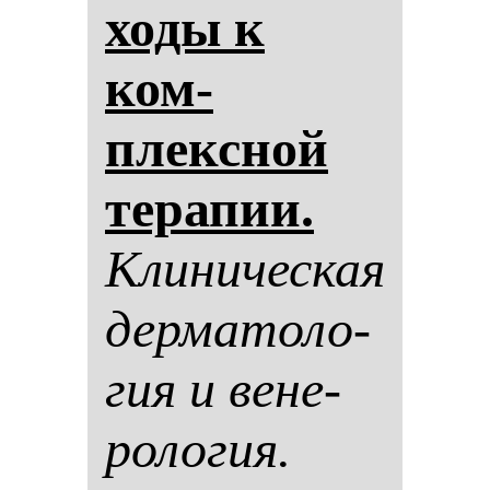
хо­ды к
ком­
плексной
те­ра­пии.
Кли­ни­чес­кая
дер­ма­то­ло­
гия и ве­не­
ро­ло­гия.