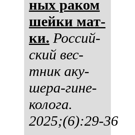
ных ра­ком
шей­ки мат­
ки.
Рос­сий­
ский вес­
тник аку­
ше­ра-ги­не­
ко­ло­га.
2025;(6):29-36