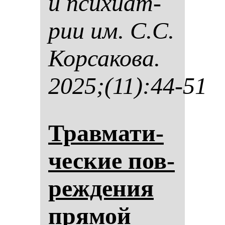
и пси­хи­ат­
рии им. С.С.
Кор­са­ко­ва.
2025;(11):44-51
Трав­ма­ти­
чес­кие пов­
реж­де­ния
пря­мой