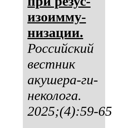
при ре­зус-
изо­им­му­
ни­за­ции.
Рос­сий­ский
вес­тник
аку­ше­ра-ги­
не­ко­ло­га.
2025;(4):59-65