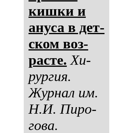
киш­ки и
ану­са в дет­
ском воз­
рас­те.
Хи­
рур­гия.
Жур­нал им.
Н.И. Пи­ро­
го­ва.