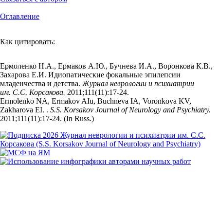
Оглавление
Как цитировать:
Ермоленко Н.А., Ермаков А.Ю., Бучнева И.А., Воронкова К.В.,
Захарова Е.И. Идиопатические фокальные эпилепсии
младенчества и детства.
Журнал неврологии и психиатрии
им. С.С. Корсакова.
2011;111(11):17‑24.
Ermolenko NA, Ermakov AIu, Buchneva IA, Voronkova KV,
Zakharova EI. .
S.S. Korsakov Journal of Neurology and Psychiatry.
2011;111(11):17‑24. (In Russ.)