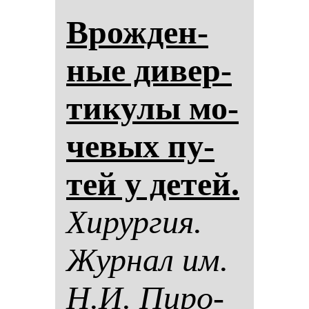
Врож­ден­
ные ди­вер­
ти­ку­лы мо­
че­вых пу­
тей у де­тей.
Хи­рур­гия.
Жур­нал им.
Н.И. Пи­ро­