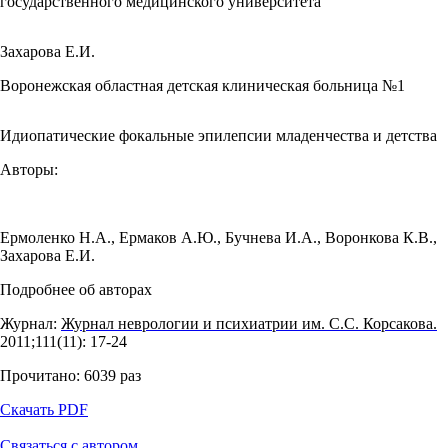
государственного медицинского университета
Захарова Е.И.
Воронежская областная детская клиническая больница №1
Идиопатические фокальные эпилепсии младенчества и детства
Авторы:
Ермоленко Н.А.
,
Ермаков А.Ю.
,
Бучнева И.А.
,
Воронкова К.В.
,
Захарова Е.И.
Подробнее об авторах
Журнал:
Журнал неврологии и психиатрии им. С.С. Корсакова.
2011;111(11): 17‑24
Прочитано:
6039
раз
Скачать PDF
Связаться с автором