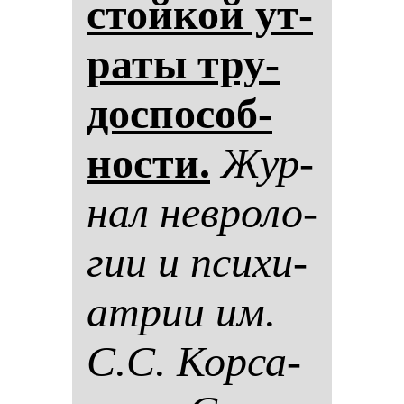
стой­кой ут­
ра­ты тру­
дос­по­соб­
нос­ти.
Жур­
нал нев­ро­ло­
гии и пси­хи­
ат­рии им.
С.С. Кор­са­