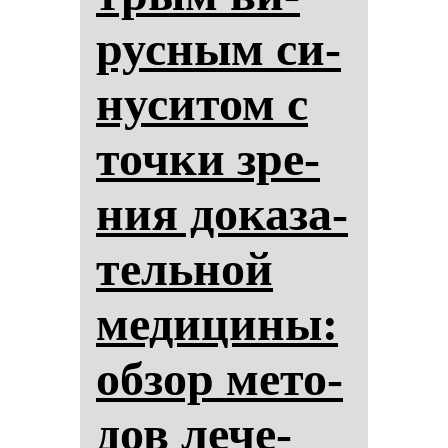
рус­ным си­
ну­си­том с
точ­ки зре­
ния до­ка­за­
тель­ной
ме­ди­ци­ны:
об­зор ме­то­
дов ле­че­