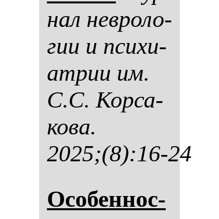
нал нев­ро­ло­
гии и пси­хи­
ат­рии им.
С.С. Кор­са­
ко­ва.
2025;(8):16-24
Осо­бен­нос­