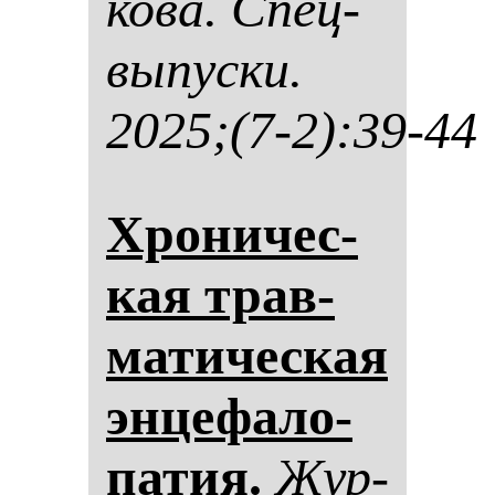
ко­ва. Спец­
вы­пус­ки.
2025;(7-2):39-44
Хро­ни­чес­
кая трав­
ма­ти­чес­кая
эн­це­фа­ло­
па­тия.
Жур­