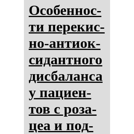
Осо­бен­нос­
ти пе­ре­кис­
но-ан­ти­ок­
си­дан­тно­го
дис­ба­лан­са
у па­ци­ен­
тов с ро­за­
цеа и под­