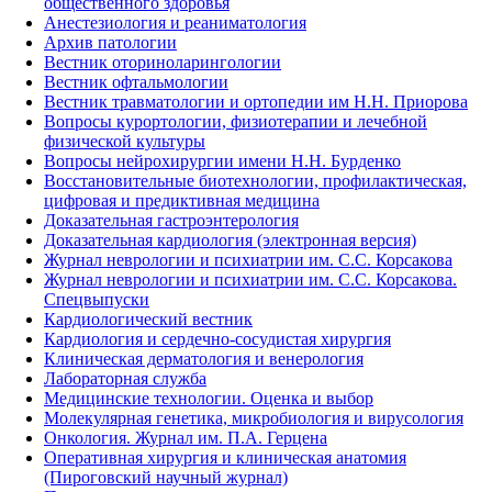
общественного здоровья
Анестезиология и реаниматология
Архив патологии
Вестник оториноларингологии
Вестник офтальмологии
Вестник травматологии и ортопедии им Н.Н. Приорова
Вопросы курортологии, физиотерапии и лечебной
физической культуры
Вопросы нейрохирургии имени Н.Н. Бурденко
Восстановительные биотехнологии, профилактическая,
цифровая и предиктивная медицина
Доказательная гастроэнтерология
Доказательная кардиология (электронная версия)
Журнал неврологии и психиатрии им. С.С. Корсакова
Журнал неврологии и психиатрии им. С.С. Корсакова.
Спецвыпуски
Кардиологический вестник
Кардиология и сердечно-сосудистая хирургия
Клиническая дерматология и венерология
Лабораторная служба
Медицинские технологии. Оценка и выбор
Молекулярная генетика, микробиология и вирусология
Онкология. Журнал им. П.А. Герцена
Оперативная хирургия и клиническая анатомия
(Пироговский научный журнал)