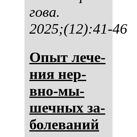
го­ва.
2025;(12):41-46
Опыт ле­че­
ния нер­
вно-мы­
шеч­ных за­
бо­ле­ва­ний