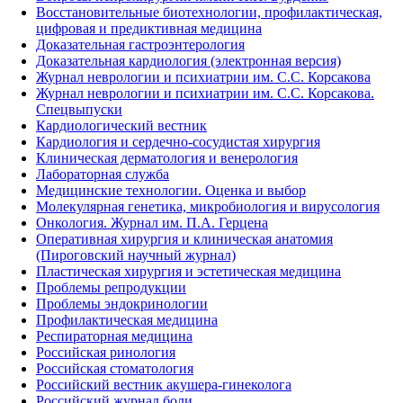
Восстановительные биотехнологии, профилактическая,
цифровая и предиктивная медицина
Доказательная гастроэнтерология
Доказательная кардиология (электронная версия)
Журнал неврологии и психиатрии им. С.С. Корсакова
Журнал неврологии и психиатрии им. С.С. Корсакова.
Спецвыпуски
Кардиологический вестник
Кардиология и сердечно-сосудистая хирургия
Клиническая дерматология и венерология
Лабораторная служба
Медицинские технологии. Оценка и выбор
Молекулярная генетика, микробиология и вирусология
Онкология. Журнал им. П.А. Герцена
Оперативная хирургия и клиническая анатомия
(Пироговский научный журнал)
Пластическая хирургия и эстетическая медицина
Проблемы репродукции
Проблемы эндокринологии
Профилактическая медицина
Респираторная медицина
Российская ринология
Российская стоматология
Российский вестник акушера-гинеколога
Российский журнал боли