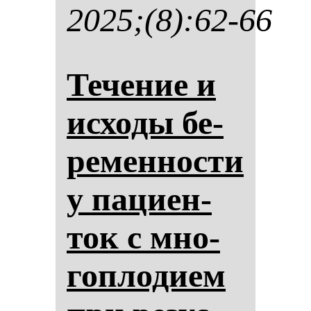
2025;(8):62-66
Те­че­ние и
ис­хо­ды бе­
ре­мен­нос­ти
у па­ци­ен­
ток с мно­
гоп­ло­ди­ем