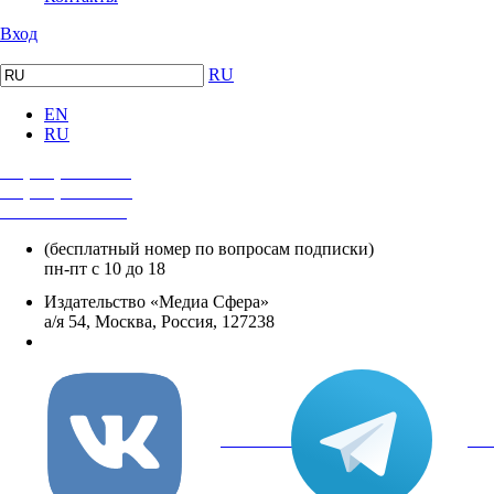
Вход
RU
EN
RU
+7 (495) 482-4118
+7 (495) 482-4329
+8 800 250-18-12
(бесплатный номер по вопросам подписки)
пн-пт с 10 до 18
Издательство «Медиа Сфера»
а/я 54, Москва, Россия, 127238
info@mediasphera.ru
вКонтакте
Tel