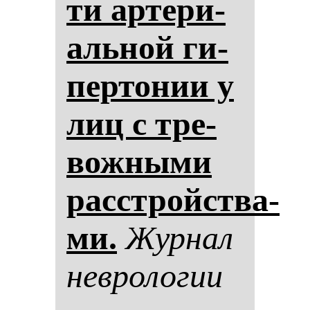
ти ар­те­ри­
аль­ной ги­
пер­то­нии у
лиц с тре­
вож­ны­ми
расстройства­
ми.
Жур­нал
нев­ро­ло­гии