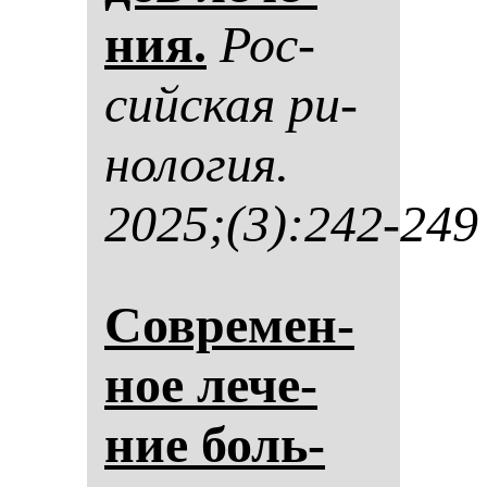
ния.
Рос­
сий­ская ри­
но­ло­гия.
2025;(3):242-249
Сов­ре­мен­
ное ле­че­
ние боль­