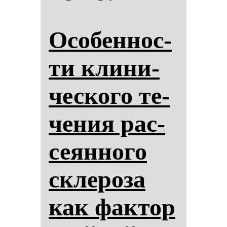
Осо­бен­нос­
ти кли­ни­
чес­ко­го те­
че­ния рас­
се­ян­но­го
скле­ро­за
как фак­тор