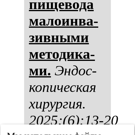
пи­ще­во­да
ма­ло­ин­ва­
зив­ны­ми
ме­то­ди­ка­
ми.
Эн­дос­
ко­пи­чес­кая
хи­рур­гия.
2025;(6):13-20