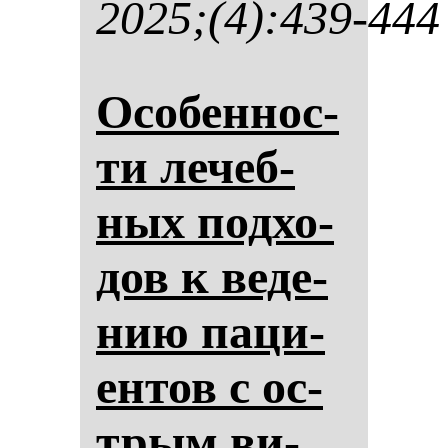
2025;(4):439-444
Осо­бен­нос­
ти ле­чеб­
ных под­хо­
дов к ве­де­
нию па­ци­
ен­тов с ос­
трым ви­