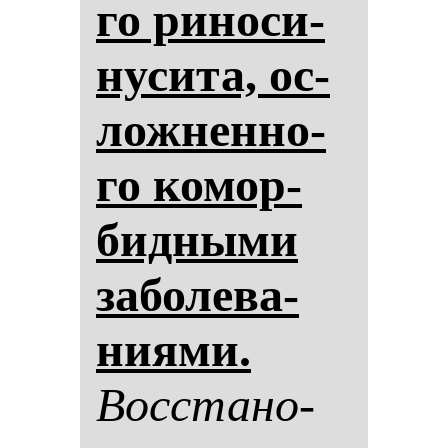
го ри­но­си­
ну­си­та, ос­
лож­нен­но­
го ко­мор­
бид­ны­ми
за­бо­ле­ва­
ни­ями.
Вос­ста­но­