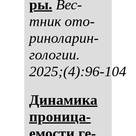
ры.
Вес­
тник ото­
ри­но­ла­рин­
го­ло­гии.
2025;(4):96-104
Ди­на­ми­ка
про­ни­ца­
емос­ти ге­