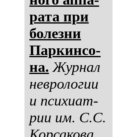
ра­та при
бо­лез­ни
Пар­кин­со­
на.
Жур­нал
нев­ро­ло­гии
и пси­хи­ат­
рии им. С.С.
Кор­са­ко­ва.