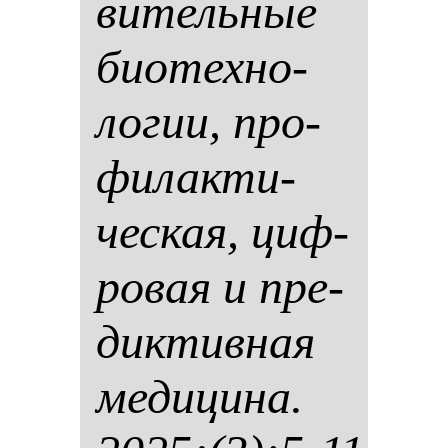
ви­тель­ные
би­отех­но­
ло­гии, про­
фи­лак­ти­
чес­кая, циф­
ро­вая и пре­
дик­тив­ная
ме­ди­ци­на.