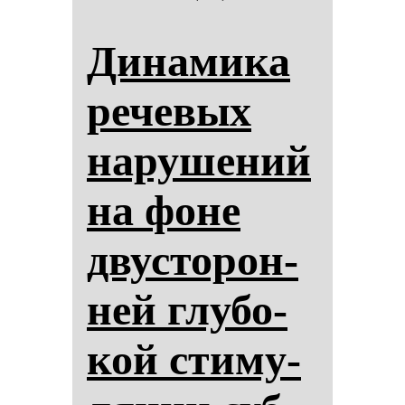
Ди­на­ми­ка
ре­че­вых
на­ру­ше­ний
на фо­не
двус­то­рон­
ней глу­бо­
кой сти­му­