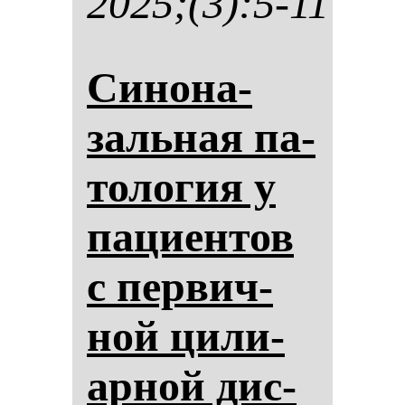
2025;(3):5-11
Си­но­на­
заль­ная па­
то­ло­гия у
па­ци­ен­тов
с пер­вич­
ной ци­ли­
ар­ной дис­