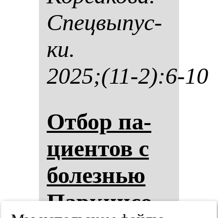
Спец­вы­пус­
ки.
2025;(11-2):6-10
От­бор па­
ци­ен­тов с
бо­лез­нью
Пар­кин­со­