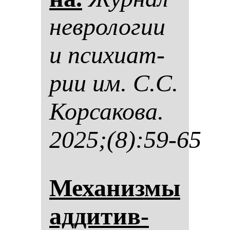
нев­ро­ло­гии
и пси­хи­ат­
рии им. С.С.
Кор­са­ко­ва.
2025;(8):59-65
Ме­ха­низ­мы
ад­ди­тив­