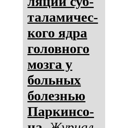
ля­ции суб­
та­ла­ми­чес­
ко­го яд­ра
го­лов­но­го
моз­га у
боль­ных
бо­лез­нью
Пар­кин­со­
на.
Жур­нал