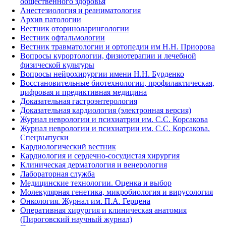
общественного здоровья
Анестезиология и реаниматология
Архив патологии
Вестник оториноларингологии
Вестник офтальмологии
Вестник травматологии и ортопедии им Н.Н. Приорова
Вопросы курортологии, физиотерапии и лечебной
физической культуры
Вопросы нейрохирургии имени Н.Н. Бурденко
Восстановительные биотехнологии, профилактическая,
цифровая и предиктивная медицина
Доказательная гастроэнтерология
Доказательная кардиология (электронная версия)
Журнал неврологии и психиатрии им. С.С. Корсакова
Журнал неврологии и психиатрии им. С.С. Корсакова.
Спецвыпуски
Кардиологический вестник
Кардиология и сердечно-сосудистая хирургия
Клиническая дерматология и венерология
Лабораторная служба
Медицинские технологии. Оценка и выбор
Молекулярная генетика, микробиология и вирусология
Онкология. Журнал им. П.А. Герцена
Оперативная хирургия и клиническая анатомия
(Пироговский научный журнал)