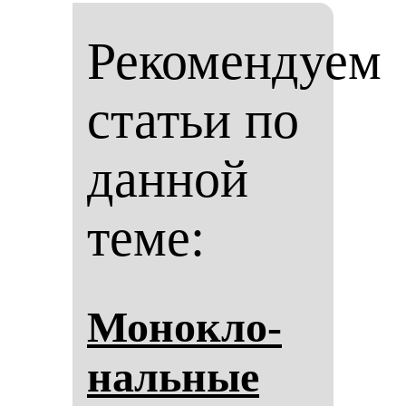
Рекомендуем
статьи по
данной
теме:
Мо­нок­ло­
наль­ные