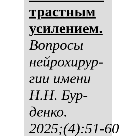
трастным
уси­ле­ни­ем.
Воп­ро­сы
ней­ро­хи­рур­
гии име­ни
Н.Н. Бур­
ден­ко.
2025;(4):51-60