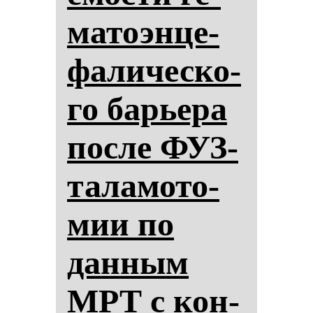
ма­то­эн­це­
фа­ли­чес­ко­
го барье­ра
пос­ле ФУЗ-
та­ла­мо­то­
мии по
дан­ным
МРТ с кон­