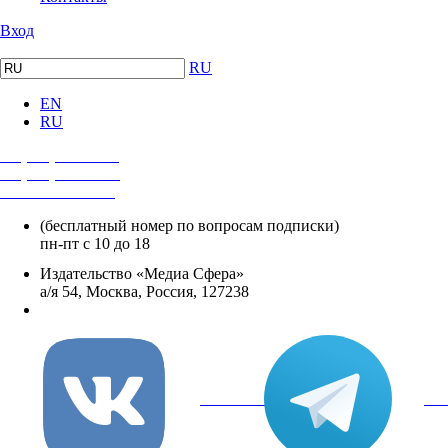
Вход
RU
EN
RU
+7 (495) 482-4118
+7 (495) 482-4329
+8 800 250-18-12
(бесплатный номер по вопросам подписки)
пн-пт с 10 до 18
Издательство «Медиа Сфера»
а/я 54, Москва, Россия, 127238
info@mediasphera.ru
вКонтакте
Tel