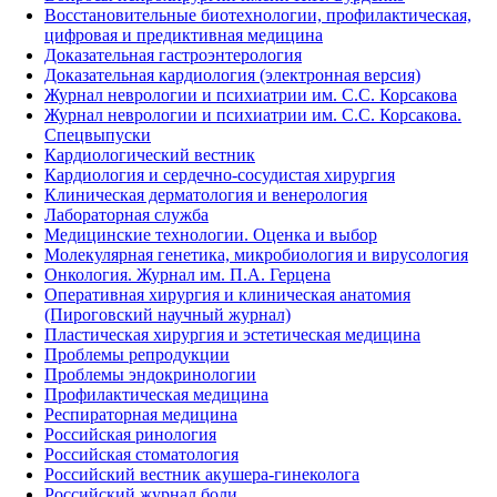
Восстановительные биотехнологии, профилактическая,
цифровая и предиктивная медицина
Доказательная гастроэнтерология
Доказательная кардиология (электронная версия)
Журнал неврологии и психиатрии им. С.С. Корсакова
Журнал неврологии и психиатрии им. С.С. Корсакова.
Спецвыпуски
Кардиологический вестник
Кардиология и сердечно-сосудистая хирургия
Клиническая дерматология и венерология
Лабораторная служба
Медицинские технологии. Оценка и выбор
Молекулярная генетика, микробиология и вирусология
Онкология. Журнал им. П.А. Герцена
Оперативная хирургия и клиническая анатомия
(Пироговский научный журнал)
Пластическая хирургия и эстетическая медицина
Проблемы репродукции
Проблемы эндокринологии
Профилактическая медицина
Респираторная медицина
Российская ринология
Российская стоматология
Российский вестник акушера-гинеколога
Российский журнал боли