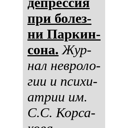
деп­рес­сия
при бо­лез­
ни Пар­кин­
со­на.
Жур­
нал нев­ро­ло­
гии и пси­хи­
ат­рии им.
С.С. Кор­са­