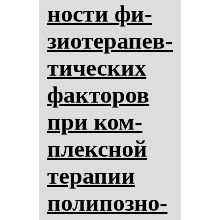
нос­ти фи­
зи­оте­ра­пев­
ти­чес­ких
фак­то­ров
при ком­
плексной
те­ра­пии
по­ли­поз­но­