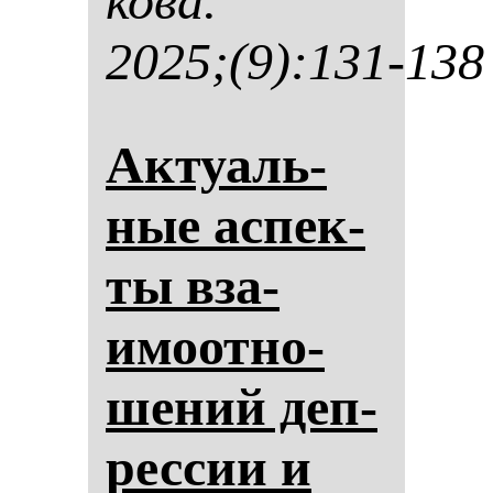
ко­ва.
2025;(9):131-138
Ак­ту­аль­
ные ас­пек­
ты вза­
имоот­но­
ше­ний деп­
рес­сии и