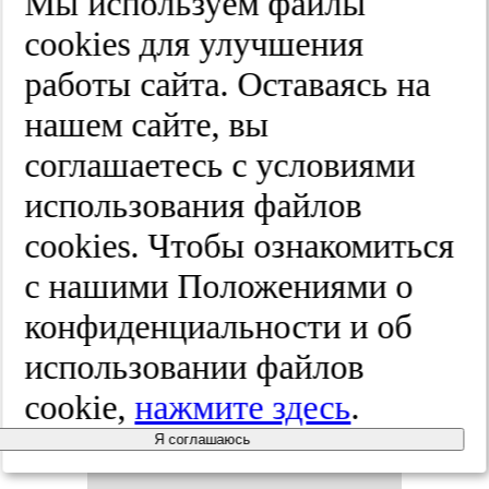
Мы используем файлы
на на ин­
cооkies для улучшения
тер­вен­ци­
работы сайта. Оставаясь на
нашем сайте, вы
он­ные ме­
соглашаетесь с условиями
то­ды ле­че­
использования файлов
cооkies. Чтобы ознакомиться
ния: об­зор
с нашими Положениями о
су­щес­тву­
конфиденциальности и об
использовании файлов
ющих
cookie,
нажмите здесь
.
инстру­мен­
Я соглашаюсь