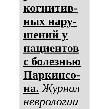
ког­ни­тив­
ных на­ру­
ше­ний у
па­ци­ен­тов
с бо­лез­нью
Пар­кин­со­
на.
Жур­нал
нев­ро­ло­гии