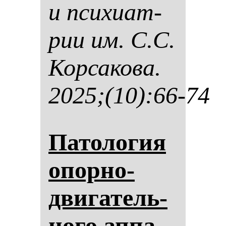
и пси­хи­ат­
рии им. С.С.
Кор­са­ко­ва.
2025;(10):66-74
Па­то­ло­гия
опор­но-
дви­га­тель­
но­го ап­па­