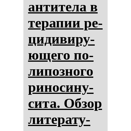
ан­ти­те­ла в
те­ра­пии ре­
ци­ди­ви­ру­
юще­го по­
ли­поз­но­го
ри­но­си­ну­
си­та. Об­зор
ли­те­ра­ту­