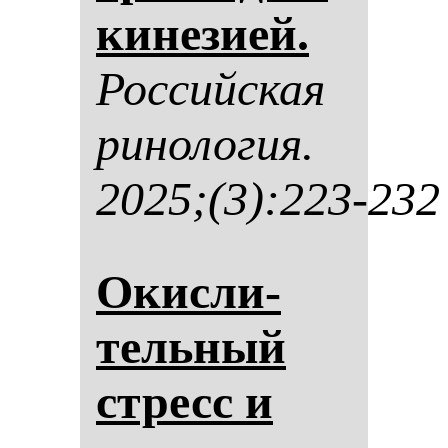
ки­не­зи­ей.
Рос­сий­ская
ри­но­ло­гия.
2025;(3):223-232
Окис­ли­
тель­ный
стресс и