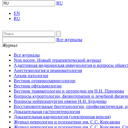
RU
EN
RU
Все журналы
Журнал
Все журналы
Non nocere. Новый терапевтический журнал
Адаптивная медицинская иммунология и вопросы общест
Анестезиология и реаниматология
Архив патологии
Вестник оториноларингологии
Вестник офтальмологии
Вестник травматологии и ортопедии им Н.Н. Приорова
Вопросы курортологии, физиотерапии и лечебной физиче
Вопросы нейрохирургии имени Н.Н. Бурденко
Восстановительные биотехнологии, профилактическая, 
Доказательная гастроэнтерология
Доказательная кардиология (электронная версия)
Журнал неврологии и психиатрии им. С.С. Корсакова
Журнал неврологии и психиатрии им. С.С. Корсакова. С