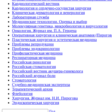
Кардиологический вестник
Кардиология и сердечно-сосудистая хирургия
Клиническая дерматология и венерология
Лабораторная служба
Медицинские технологии. Оценка и выбор
Молекулярная генетика, микробиология и вирусология
Онкология. Журнал им. П.А. Герцена
Оперативная хирургия и клиническая анатомия (Пирого
Пластическая хирургия и эстетическая медицина
Проблемы репродукции
Проблемы эндокринологии
Профилактическая медицина
Респираторная медицина
Российская ринология
Российская стоматология
Российский вестник акушера-гинеколога
Российский журнал боли
Стоматология
Судебно-медицинская экспертиза
Терапевтический архив
Флебология
Хирургия. Журнал им. Н.И. Пирогова
Эндоскопическая хирургия
Год