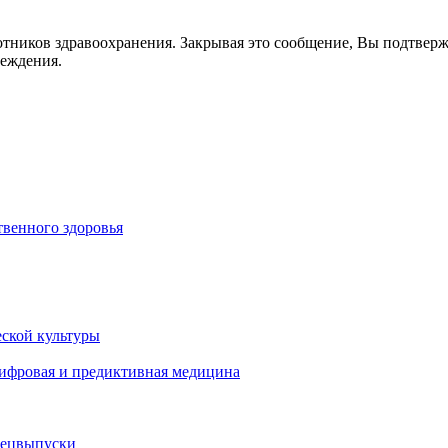
отников здравоохранения. Закрывая это сообщение, Вы подтвер
реждения.
венного здоровья
ской культуры
цифровая и предиктивная медицина
пецвыпуски