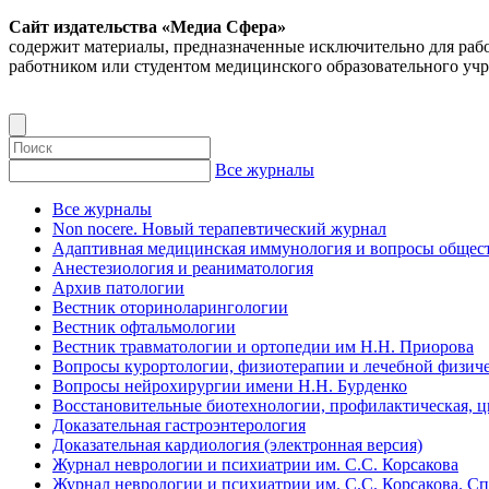
Сайт издательства «Медиа Сфера»
содержит материалы, предназначенные исключительно для раб
работником или студентом медицинского образовательного уч
Все журналы
Все журналы
Non nocere. Новый терапевтический журнал
Адаптивная медицинская иммунология и вопросы общест
Анестезиология и реаниматология
Архив патологии
Вестник оториноларингологии
Вестник офтальмологии
Вестник травматологии и ортопедии им Н.Н. Приорова
Вопросы курортологии, физиотерапии и лечебной физиче
Вопросы нейрохирургии имени Н.Н. Бурденко
Восстановительные биотехнологии, профилактическая, 
Доказательная гастроэнтерология
Доказательная кардиология (электронная версия)
Журнал неврологии и психиатрии им. С.С. Корсакова
Журнал неврологии и психиатрии им. С.С. Корсакова. С