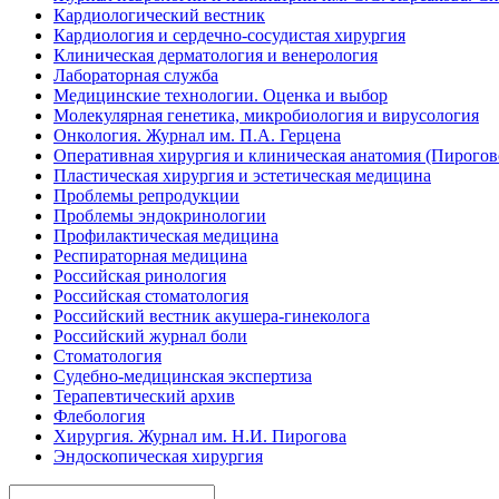
Кардиологический вестник
Кардиология и сердечно-сосудистая хирургия
Клиническая дерматология и венерология
Лабораторная служба
Медицинские технологии. Оценка и выбор
Молекулярная генетика, микробиология и вирусология
Онкология. Журнал им. П.А. Герцена
Оперативная хирургия и клиническая анатомия (Пирого
Пластическая хирургия и эстетическая медицина
Проблемы репродукции
Проблемы эндокринологии
Профилактическая медицина
Респираторная медицина
Российская ринология
Российская стоматология
Российский вестник акушера-гинеколога
Российский журнал боли
Стоматология
Судебно-медицинская экспертиза
Терапевтический архив
Флебология
Хирургия. Журнал им. Н.И. Пирогова
Эндоскопическая хирургия