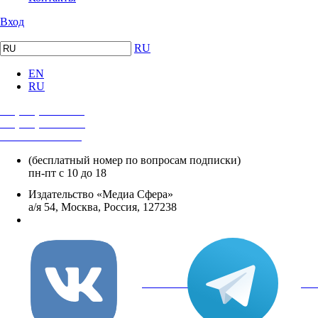
Вход
RU
EN
RU
+7 (495) 482-4118
+7 (495) 482-4329
+8 800 250-18-12
(бесплатный номер по вопросам подписки)
пн-пт с 10 до 18
Издательство «Медиа Сфера»
а/я 54, Москва, Россия, 127238
info@mediasphera.ru
вКонтакте
Tel