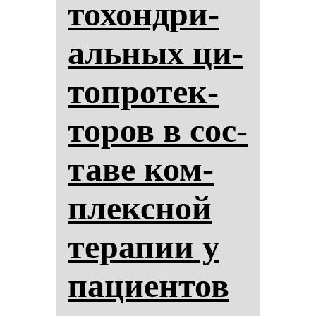
то­хон­дри­
аль­ных ци­
топ­ро­тек­
то­ров в сос­
та­ве ком­
плексной
те­ра­пии у
па­ци­ен­тов