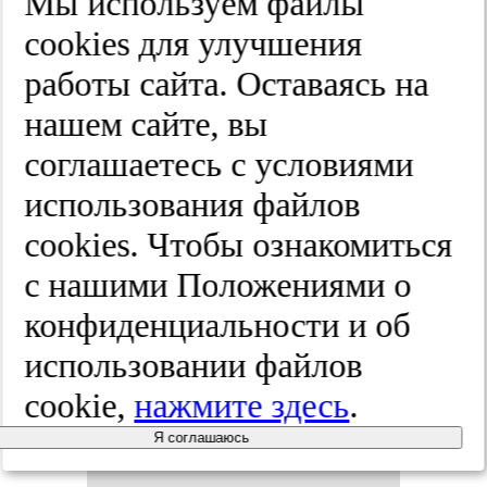
Мы используем файлы
шин­ной
cооkies для улучшения
гер­ни­оп­
работы сайта. Оставаясь на
нашем сайте, вы
лас­ти­ки с
соглашаетесь с условиями
при­ме­не­
использования файлов
cооkies. Чтобы ознакомиться
ни­ем ана­
с нашими Положениями о
то­ми­чес­ки
конфиденциальности и об
использовании файлов
адап­ти­ро­
cookie,
нажмите здесь
.
ван­ных им­
Я соглашаюсь