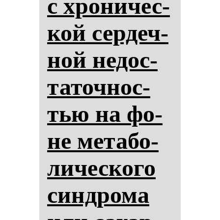
с хро­ни­чес­
кой сер­деч­
ной не­дос­
та­точ­нос­
тью на фо­
не ме­та­бо­
ли­чес­ко­го
син­дро­ма