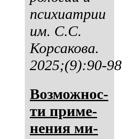
пси­хи­ат­рии
им. С.С.
Кор­са­ко­ва.
2025;(9):90-98
Воз­мож­нос­
ти при­ме­
не­ния ми­