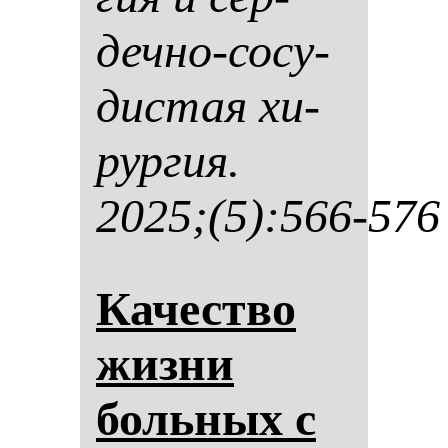
деч­но-со­су­
дис­тая хи­
рур­гия.
2025;(5):566-576
Ка­чес­тво
жиз­ни
боль­ных с