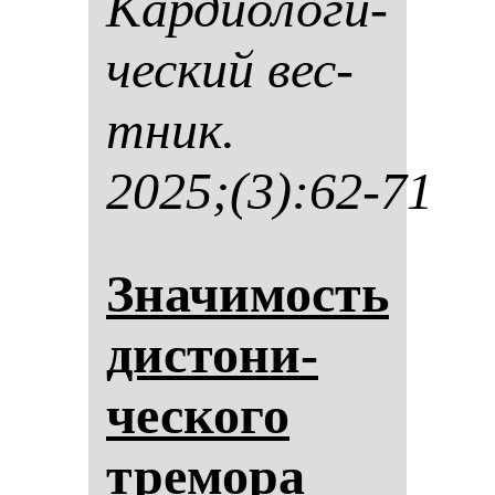
Кар­ди­оло­ги­
чес­кий вес­
тник.
2025;(3):62-71
Зна­чи­мость
дис­то­ни­
чес­ко­го
тре­мо­ра