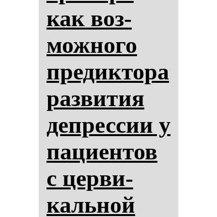
как воз­
мож­но­го
пре­дик­то­ра
раз­ви­тия
деп­рес­сии у
па­ци­ен­тов
с цер­ви­
каль­ной