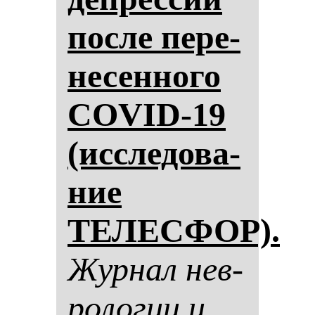
пос­ле пе­ре­
не­сен­но­го
COVID-19
(ис­сле­до­ва­
ние
ТЕЛЕСФОР).
Жур­нал нев­
ро­ло­гии и