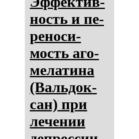
Эф­фек­тив­
ность и пе­
ре­но­си­
мость аго­
ме­ла­ти­на
(Валь­док­
сан) при
ле­че­нии
деп­рес­сии