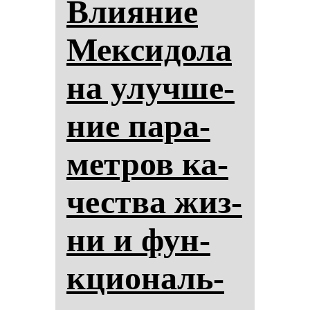
Вли­яние
Мек­си­до­ла
на улуч­ше­
ние па­ра­
мет­ров ка­
чес­тва жиз­
ни и фун­
кци­ональ­