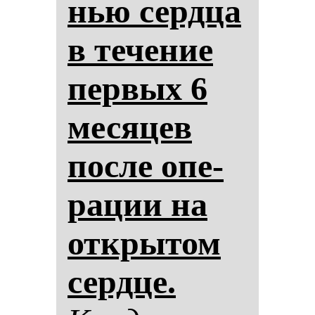
нью сер­дца
в те­че­ние
пер­вых 6
ме­ся­цев
пос­ле опе­
ра­ции на
от­кры­том
сер­дце.