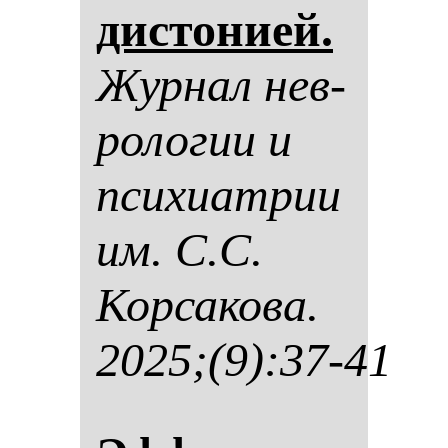
дис­то­ни­ей.
Жур­нал нев­
ро­ло­гии и
пси­хи­ат­рии
им. С.С.
Кор­са­ко­ва.
2025;(9):37-41