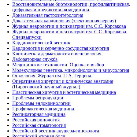
Восстановительные биотехнологии, профилактическая,
цифровая и предиктивная медицина
Доказательная гастроэнтерология
Доказательная кардиология (электронная версия)
Журнал неврологии и психиатрии им. С.С. Корсакова
Журнал неврологии и психиатрии им. С.С. Корсакова.
Спецвыпуски
Кардиологический вестник
Кардиология и сердечно-сосудистая хирургия
Клиническая дерматология и венерология
Лабораторная служба
Медицинские технологии. Оценка и выбор
Молекулярная генетика, микробиология и вирусология
Онкология. Журнал им. П.А. Герцена
Оперативная хирургия и клиническая анатомия
(Пироговский научный журнал)
Пластическая хирургия и эстетическая медицина
Проблемы репродукции
Проблемы эндокринологии
Профилактическая медицина
Респираторная медицина
Российская ринология
Российская стоматология
Российский вестник акушера-гинеколога
Российский журнал боли