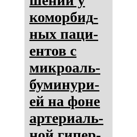
ше­ний у
ко­мор­бид­
ных па­ци­
ен­тов с
мик­ро­аль­
бу­ми­ну­ри­
ей на фо­не
ар­те­ри­аль­
ной ги­пер­