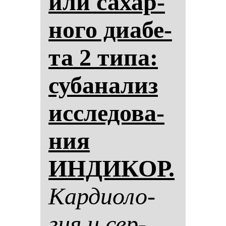
или са­хар­
но­го ди­абе­
та 2 ти­па:
су­ба­на­лиз
ис­сле­до­ва­
ния
ИНДИКОР.
Кар­ди­оло­
гия и сер­