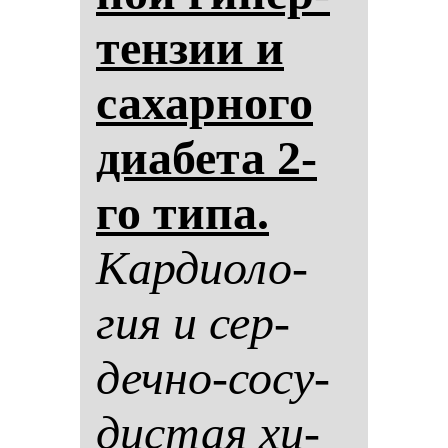
тен­зии и
са­хар­но­го
ди­абе­та 2-
го ти­па.
Кар­ди­оло­
гия и сер­
деч­но-со­су­
дис­тая хи­