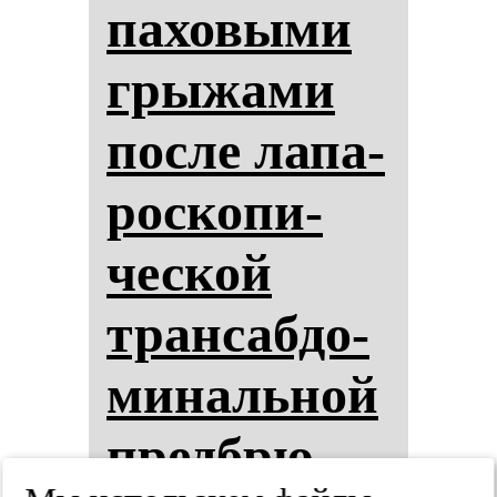
па­хо­вы­ми
гры­жа­ми
пос­ле ла­па­
рос­ко­пи­
чес­кой
тран­саб­до­
ми­наль­ной
пред­брю­