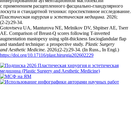
инвертированной аугментационной мастопексии
с применением расщепленного фасциально-гландулярного
лоскута и стандартной техники: проспективное исследование.
Пластическая хирургия и эстетическая медицина.
2026;
(2‑2):29‑34.
Gotovtseva UA, Manturova NE, Melnikov DV, Shpitser AE, Tserr
AE. Comparison of Breast-Q scores following T-inverted
augmentation mastopexy using split-thickness fascioglandular flap
and standard technique: a prospective study.
Plastic Surgery
and Aesthetic Medicine.
2026;(2‑2):29‑34. (In Russ., In Engl.)
https://doi.org/10.17116/plast.hirurgia202602229