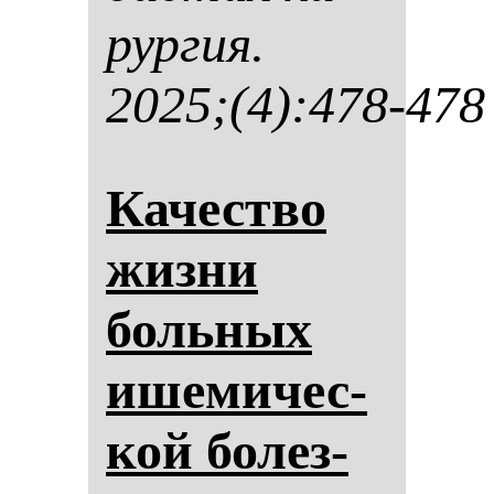
рур­гия.
2025;(4):478-478
Ка­чес­тво
жиз­ни
боль­ных
ише­ми­чес­
кой бо­лез­