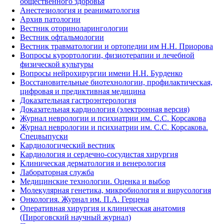
общественного здоровья
Анестезиология и реаниматология
Архив патологии
Вестник оториноларингологии
Вестник офтальмологии
Вестник травматологии и ортопедии им Н.Н. Приорова
Вопросы курортологии, физиотерапии и лечебной
физической культуры
Вопросы нейрохирургии имени Н.Н. Бурденко
Восстановительные биотехнологии, профилактическая,
цифровая и предиктивная медицина
Доказательная гастроэнтерология
Доказательная кардиология (электронная версия)
Журнал неврологии и психиатрии им. С.С. Корсакова
Журнал неврологии и психиатрии им. С.С. Корсакова.
Спецвыпуски
Кардиологический вестник
Кардиология и сердечно-сосудистая хирургия
Клиническая дерматология и венерология
Лабораторная служба
Медицинские технологии. Оценка и выбор
Молекулярная генетика, микробиология и вирусология
Онкология. Журнал им. П.А. Герцена
Оперативная хирургия и клиническая анатомия
(Пироговский научный журнал)