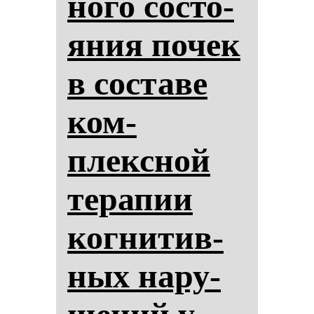
но­го сос­то­
яния по­чек
в сос­та­ве
ком­
плексной
те­ра­пии
ког­ни­тив­
ных на­ру­