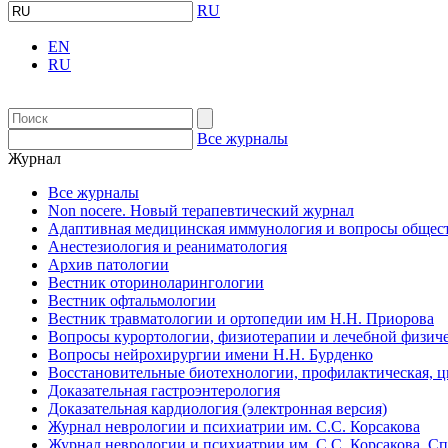
RU
EN
RU
Все журналы
Журнал
Все журналы
Non nocere. Новый терапевтический журнал
Адаптивная медицинская иммунология и вопросы общест
Анестезиология и реаниматология
Архив патологии
Вестник оториноларингологии
Вестник офтальмологии
Вестник травматологии и ортопедии им Н.Н. Приорова
Вопросы курортологии, физиотерапии и лечебной физиче
Вопросы нейрохирургии имени Н.Н. Бурденко
Восстановительные биотехнологии, профилактическая, 
Доказательная гастроэнтерология
Доказательная кардиология (электронная версия)
Журнал неврологии и психиатрии им. С.С. Корсакова
Журнал неврологии и психиатрии им. С.С. Корсакова. С