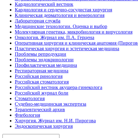
Кардиологический вестник
Кардиология и сердечно-сосудистая хирургия
Клиническая дерматология и венерология
Лабораторная служба
Медицинские технологии. Оценка и выбор
Молекулярная генетика, микробиология и вирусология
Онкология. Журнал им. П.А. Герцена
Оперативная хирургия и клиническая анатомия (Пирого
Пластическая хирургия и эстетическая медицина
Проблемы репродукции
Проблемы эндокринологии
Профилактическая медицина
Респираторная медицина
Российская ринология
Российская стоматология
Российский вестник акушера-гинеколога
Российский журнал боли
Стоматология
Судебно-медицинская экспертиза
Терапевтический архив
Флебология
Хирургия. Журнал им. Н.И. Пирогова
Эндоскопическая хирургия