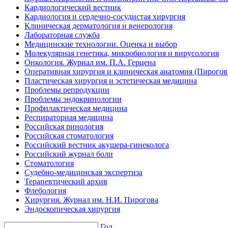
Кардиологический вестник
Кардиология и сердечно-сосудистая хирургия
Клиническая дерматология и венерология
Лабораторная служба
Медицинские технологии. Оценка и выбор
Молекулярная генетика, микробиология и вирусология
Онкология. Журнал им. П.А. Герцена
Оперативная хирургия и клиническая анатомия (Пирого
Пластическая хирургия и эстетическая медицина
Проблемы репродукции
Проблемы эндокринологии
Профилактическая медицина
Респираторная медицина
Российская ринология
Российская стоматология
Российский вестник акушера-гинеколога
Российский журнал боли
Стоматология
Судебно-медицинская экспертиза
Терапевтический архив
Флебология
Хирургия. Журнал им. Н.И. Пирогова
Эндоскопическая хирургия
Год