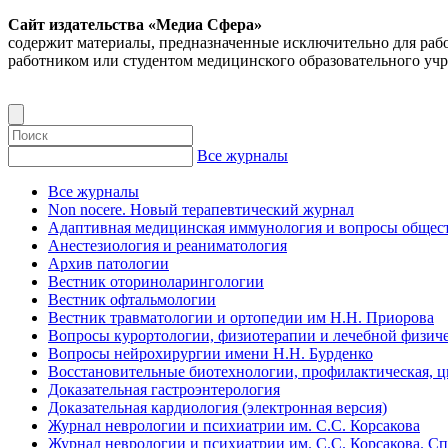
Сайт издательства «Медиа Сфера»
содержит материалы, предназначенные исключительно для раб
работником или студентом медицинского образовательного уч
Все журналы
Все журналы
Non nocere. Новый терапевтический журнал
Адаптивная медицинская иммунология и вопросы общест
Анестезиология и реаниматология
Архив патологии
Вестник оториноларингологии
Вестник офтальмологии
Вестник травматологии и ортопедии им Н.Н. Приорова
Вопросы курортологии, физиотерапии и лечебной физиче
Вопросы нейрохирургии имени Н.Н. Бурденко
Восстановительные биотехнологии, профилактическая, 
Доказательная гастроэнтерология
Доказательная кардиология (электронная версия)
Журнал неврологии и психиатрии им. С.С. Корсакова
Журнал неврологии и психиатрии им. С.С. Корсакова. С