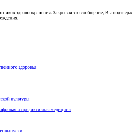
отников здравоохранения. Закрывая это сообщение, Вы подтвер
реждения.
венного здоровья
ской культуры
цифровая и предиктивная медицина
пецвыпуски