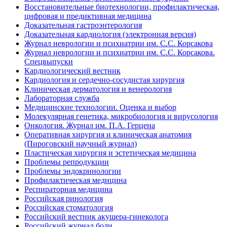
Восстановительные биотехнологии, профилактическая,
цифровая и предиктивная медицина
Доказательная гастроэнтерология
Доказательная кардиология (электронная версия)
Журнал неврологии и психиатрии им. С.С. Корсакова
Журнал неврологии и психиатрии им. С.С. Корсакова.
Спецвыпуски
Кардиологический вестник
Кардиология и сердечно-сосудистая хирургия
Клиническая дерматология и венерология
Лабораторная служба
Медицинские технологии. Оценка и выбор
Молекулярная генетика, микробиология и вирусология
Онкология. Журнал им. П.А. Герцена
Оперативная хирургия и клиническая анатомия
(Пироговский научный журнал)
Пластическая хирургия и эстетическая медицина
Проблемы репродукции
Проблемы эндокринологии
Профилактическая медицина
Респираторная медицина
Российская ринология
Российская стоматология
Российский вестник акушера-гинеколога
Российский журнал боли