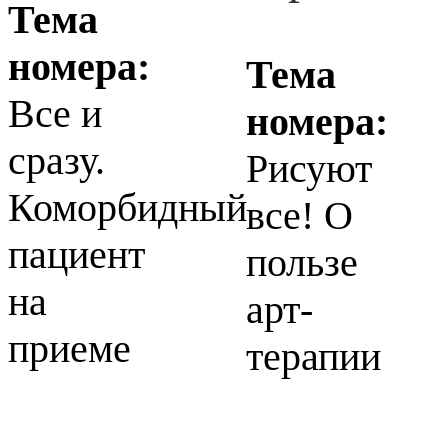
Тема
номера:
Тема
Все и
номера:
сразу.
Рисуют
Коморбидный
все! О
пациент
пользе
на
арт-
приеме
терапии