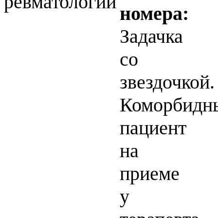
ревматологии
номера:
Задачка
со
звездочкой.
Коморбидн
пациент
на
приеме
у