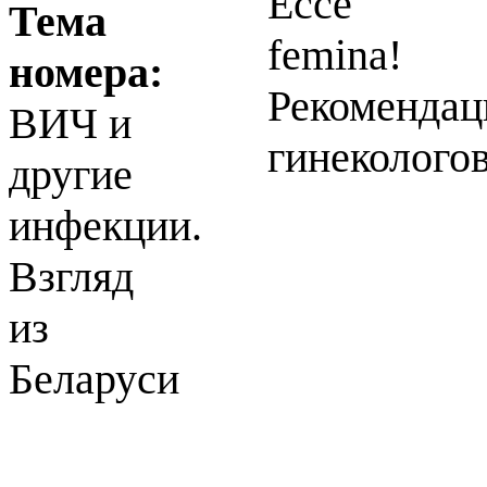
Ecce
Тема
femina!
номера:
Рекомендац
ВИЧ и
гинеколого
другие
инфекции.
Взгляд
из
Беларуси