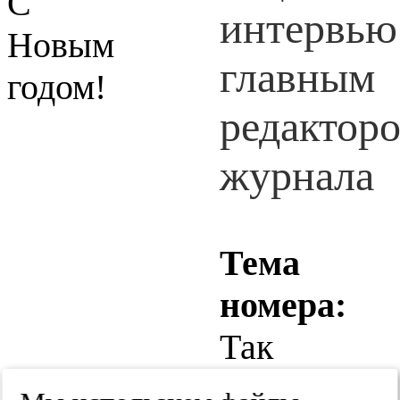
С
Новым
годом!
Тема
номера:
Так
сложилось.