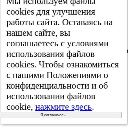
Мы используем файлы
Новый
cооkies для улучшения
взгляд
работы сайта. Оставаясь на
нашем сайте, вы
на
соглашаетесь с условиями
коморбидно
использования файлов
пациента
cооkies. Чтобы ознакомиться
с нашими Положениями о
+
конфиденциальности и об
интервью
использовании файлов
с
cookie,
нажмите здесь
.
главным
Я соглашаюсь