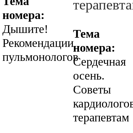
Тема
номера:
Дышите!
Тема
Рекомендации
номера:
пульмонологов
Сердечная
осень.
Советы
кардиолого
терапевтам