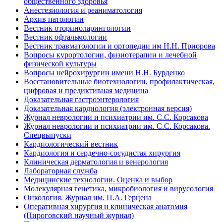
общественного здоровья
Анестезиология и реаниматология
Архив патологии
Вестник оториноларингологии
Вестник офтальмологии
Вестник травматологии и ортопедии им Н.Н. Приорова
Вопросы курортологии, физиотерапии и лечебной
физической культуры
Вопросы нейрохирургии имени Н.Н. Бурденко
Восстановительные биотехнологии, профилактическая,
цифровая и предиктивная медицина
Доказательная гастроэнтерология
Доказательная кардиология (электронная версия)
Журнал неврологии и психиатрии им. С.С. Корсакова
Журнал неврологии и психиатрии им. С.С. Корсакова.
Спецвыпуски
Кардиологический вестник
Кардиология и сердечно-сосудистая хирургия
Клиническая дерматология и венерология
Лабораторная служба
Медицинские технологии. Оценка и выбор
Молекулярная генетика, микробиология и вирусология
Онкология. Журнал им. П.А. Герцена
Оперативная хирургия и клиническая анатомия
(Пироговский научный журнал)