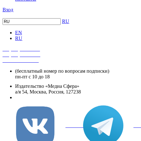
Вход
RU
EN
RU
+7 (495) 482-4118
+7 (495) 482-4329
+8 800 250-18-12
(бесплатный номер по вопросам подписки)
пн-пт с 10 до 18
Издательство «Медиа Сфера»
а/я 54, Москва, Россия, 127238
info@mediasphera.ru
вКонтакте
Tel