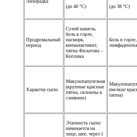
Лихорадка
(до 40 °C)
(до 38 °C)
Сухой кашель,
боль в горле,
Продромальный
насморк,
Боль в горле,
период
конъюнктивит,
лимфаденопа
пятна Филатова –
Коплика
Макулопапулезная
Макулопапул
(крупные красные
Характер сыпи
(мелкие кра
пятна, склонны к
пятна)
слиянию)
Этапность сыпи:
начинается на
лице, шее, через 1