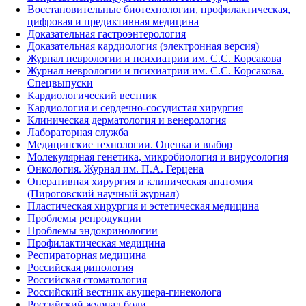
Восстановительные биотехнологии, профилактическая,
цифровая и предиктивная медицина
Доказательная гастроэнтерология
Доказательная кардиология (электронная версия)
Журнал неврологии и психиатрии им. С.С. Корсакова
Журнал неврологии и психиатрии им. С.С. Корсакова.
Спецвыпуски
Кардиологический вестник
Кардиология и сердечно-сосудистая хирургия
Клиническая дерматология и венерология
Лабораторная служба
Медицинские технологии. Оценка и выбор
Молекулярная генетика, микробиология и вирусология
Онкология. Журнал им. П.А. Герцена
Оперативная хирургия и клиническая анатомия
(Пироговский научный журнал)
Пластическая хирургия и эстетическая медицина
Проблемы репродукции
Проблемы эндокринологии
Профилактическая медицина
Респираторная медицина
Российская ринология
Российская стоматология
Российский вестник акушера-гинеколога
Российский журнал боли