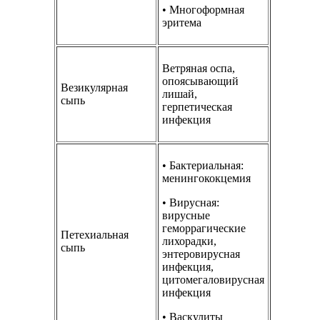
• Многоформная
эритема
Ветряная оспа,
опоясывающий
Везикулярная
лишай,
сыпь
герпетическая
инфекция
• Бактериальная:
менингококцемия
• Вирусная:
вирусные
геморрагические
Петехиальная
лихорадки,
сыпь
энтеровирусная
инфекция,
цитомегаловирусная
инфекция
• Васкулиты