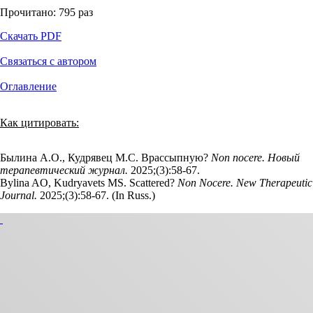
Прочитано:
795
раз
Скачать PDF
Связаться с автором
Оглавление
Как цитировать:
Былина А.О., Кудрявец М.С. Врассыпную?
Non nocere. Новый
терапевтический журнал.
2025;(3):58‑67.
Bylina AO, Kudryavets MS. Scattered?
Non Nocere. New Therapeutic
Journal.
2025;(3):58‑67. (In Russ.)