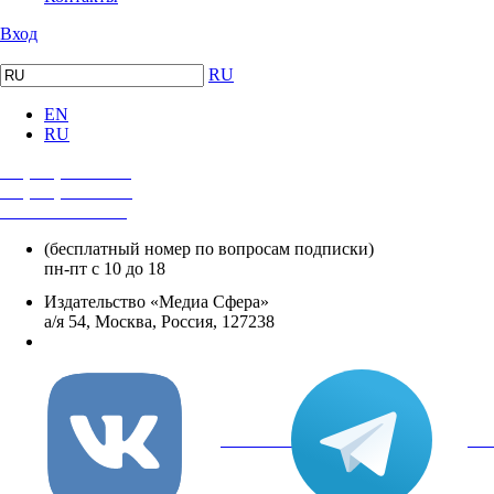
Вход
RU
EN
RU
+7 (495) 482-4118
+7 (495) 482-4329
+8 800 250-18-12
(бесплатный номер по вопросам подписки)
пн-пт с 10 до 18
Издательство «Медиа Сфера»
а/я 54, Москва, Россия, 127238
info@mediasphera.ru
вКонтакте
Tel