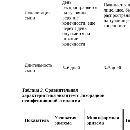
день
Начинается 
распространяется
лице, шее, б
Локализация
на туловище,
распространя
сыпи
верхние
на туловище
конечности, еще
конечности
через 1 день
опускается на
нижние
конечности
Длительность
5–6 дней
3–5 дней
сыпи
Таблица 3.
Сравнительная
характеристика экзантем с лихорадкой
неинфекционной этиологии
Узловатая
Многоформная
Показатель
Т
эритема
эритема