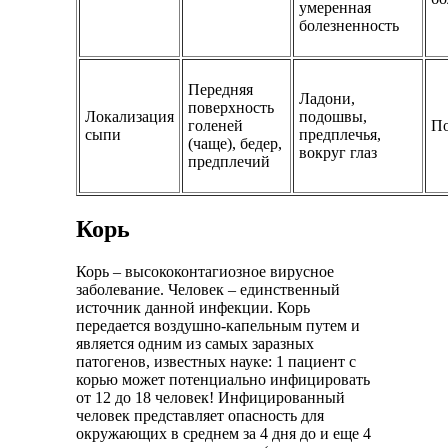
умеренная
болезненность
Передняя
Ладони,
поверхность
Локализация
подошвы,
голеней
По
сыпи
предплечья,
(чаще), бедер,
вокруг глаз
предплечий
Корь
Корь – высококонтагиозное вирусное
заболевание. Человек – единственный
источник данной инфекции. Корь
передается воздушно-капельным путем и
является одним из самых заразных
патогенов, известных науке: 1 пациент с
корью может потенциально инфицировать
от 12 до 18 человек! Инфицированный
человек представляет опасность для
окружающих в среднем за 4 дня до и еще 4