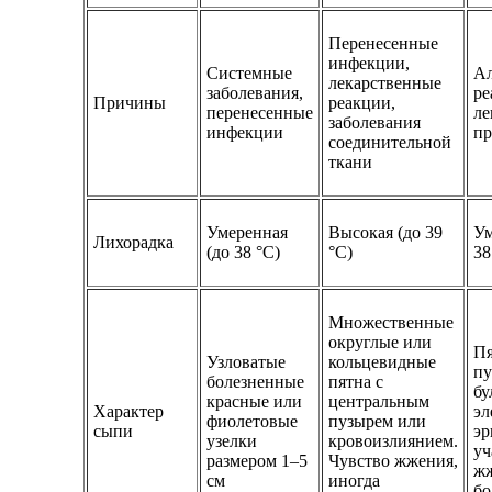
Перенесенные
инфекции,
Системные
Ал
лекарственные
заболевания,
ре
Причины
реакции,
перенесенные
ле
заболевания
инфекции
пр
соединительной
ткани
Умеренная
Высокая (до 39
Ум
Лихорадка
(до 38 °C)
°C)
38
Множественные
округлые или
Пя
Узловатые
кольцевидные
пу
болезненные
пятна с
бу
красные или
центральным
Характер
эл
фиолетовые
пузырем или
сыпи
эр
узелки
кровоизлиянием.
уч
размером 1–5
Чувство жжения,
жж
см
иногда
бо