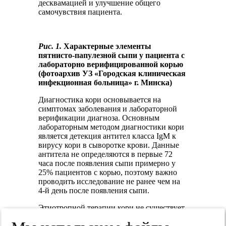
десквамацией и улучшение общего
самочувствия пациента.
Рис. 1.
Характерные элементы
пятнисто-папулезной сыпи у пациента с
лабораторно верифицированной корью
(фотоархив УЗ «Городская клиническая
инфекционная больница» г. Минска)
Диагностика кори основывается на
симптомах заболевания и лабораторной
верификации диагноза. Основным
лабораторным методом диагностики кори
является детекция антител класса IgM к
вирусу кори в сыворотке крови. Данные
антитела не определяются в первые 72
часа после появления сыпи примерно у
25% пациентов с корью, поэтому важно
проводить исследование не ранее чем на
4-й день после появления сыпи.
Этиотропной терапии кори не существует,
поэтому лечение носит преимущественно
поддерживающий характер: пероральный