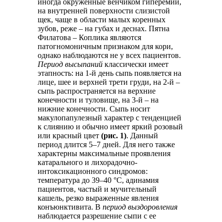
иногда окруженные венчиком гиперемии,
на внутренней поверхности слизистой
щек, чаще в области малых коренных
зубов, реже – на губах и деснах. Пятна
Филатова – Коплика являются
патогномоничным признаком для кори,
однако наблюдаются не у всех пациентов.
Период высыпаний
классически имеет
этапность: на 1-й день сыпь появляется на
лице, шее и верхней трети груди, на 2-й –
сыпь распространяется на верхние
конечности и туловище, на 3-й – на
нижние конечности. Сыпь носит
макулопапулезный характер с тенденцией
к слиянию и обычно имеет яркий розовый
или красный цвет
(рис. 1)
. Данный
период длится 5–7 дней. Для него также
характерны максимальные проявления
катарального и лихорадочно-
интоксикационного синдромов:
температура до 39–40 °C, адинамия
пациентов, частый и мучительный
кашель, резко выраженные явления
конъюнктивита. В
период выздоровления
наблюдается разрешение сыпи с ее