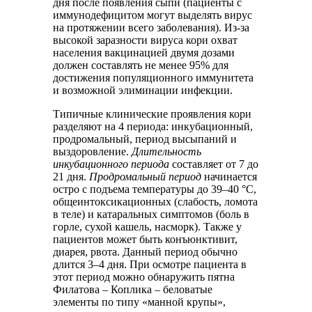
дня после появления сыпи (пациенты с
иммунодефицитом могут выделять вирус
на протяжении всего заболевания). Из-за
высокой заразности вируса кори охват
населения вакцинацией двумя дозами
должен составлять не менее 95% для
достижения популяционного иммунитета
и возможной элиминации инфекции.
Типичные клинические проявления кори
разделяют на 4 периода: инкубационный,
продромальный, период высыпаний и
выздоровление.
Длительность
инкубационного периода
составляет от 7 до
21 дня.
Продромальный период
начинается
остро с подъема температуры до 39–40 °C,
общеинтоксикационных (слабость, ломота
в теле) и катаральных симптомов (боль в
горле, сухой кашель, насморк). Также у
пациентов может быть конъюнктивит,
диарея, рвота. Данный период обычно
длится 3–4 дня. При осмотре пациента в
этот период можно обнаружить пятна
Филатова – Коплика – беловатые
элементы по типу «манной крупы»,