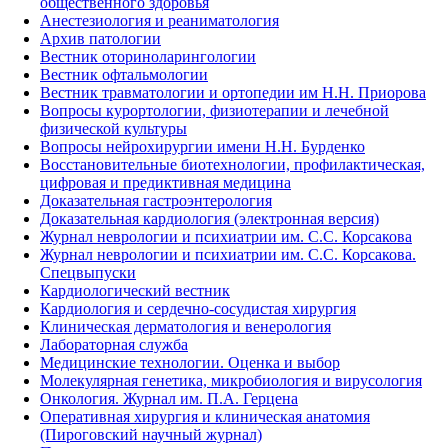
общественного здоровья
Анестезиология и реаниматология
Архив патологии
Вестник оториноларингологии
Вестник офтальмологии
Вестник травматологии и ортопедии им Н.Н. Приорова
Вопросы курортологии, физиотерапии и лечебной
физической культуры
Вопросы нейрохирургии имени Н.Н. Бурденко
Восстановительные биотехнологии, профилактическая,
цифровая и предиктивная медицина
Доказательная гастроэнтерология
Доказательная кардиология (электронная версия)
Журнал неврологии и психиатрии им. С.С. Корсакова
Журнал неврологии и психиатрии им. С.С. Корсакова.
Спецвыпуски
Кардиологический вестник
Кардиология и сердечно-сосудистая хирургия
Клиническая дерматология и венерология
Лабораторная служба
Медицинские технологии. Оценка и выбор
Молекулярная генетика, микробиология и вирусология
Онкология. Журнал им. П.А. Герцена
Оперативная хирургия и клиническая анатомия
(Пироговский научный журнал)