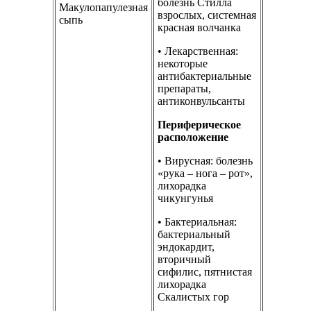
болезнь Стилла
Макулопапулезная
взрослых, системная
сыпь
красная волчанка
• Лекарственная:
некоторые
антибактериальные
препараты,
антиконвульсанты
Периферическое
расположение
• Вирусная: болезнь
«рука – нога – рот»,
лихорадка
чикунгунья
• Бактериальная:
бактериальный
эндокардит,
вторичный
сифилис, пятнистая
лихорадка
Скалистых гор