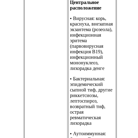
Центральное
расположение
• Вирусная: корь,
краснуха, внезапная
экзантема (розеола),
инфекционная
эритема
(парвовирусная
инфекция В19),
инфекционный
мононуклеоз,
лихорадка денге
• Бактериальная:
эпидемический
сыпной тиф, другие
риккетсиозы,
лептоспироз,
возвратный тиф,
острая
ревматическая
лихорадка
• Аутоиммунная: