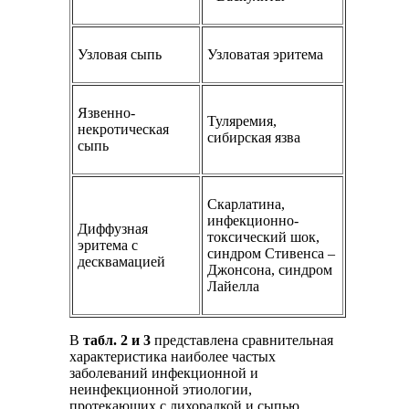
Узловая сыпь
Узловатая эритема
Язвенно-
Туляремия,
некротическая
сибирская язва
сыпь
Скарлатина,
инфекционно-
Диффузная
токсический шок,
эритема с
синдром Стивенса –
десквамацией
Джонсона, синдром
Лайелла
В
табл. 2 и 3
представлена сравнительная
характеристика наиболее частых
заболеваний инфекционной и
неинфекционной этиологии,
протекающих с лихорадкой и сыпью.