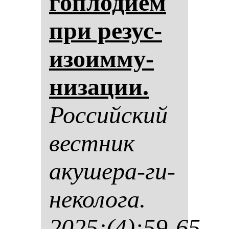
гоп­ло­ди­ем
при ре­зус-
изо­им­му­
ни­за­ции.
Рос­сий­ский
вес­тник
аку­ше­ра-ги­
не­ко­ло­га.
2025;(4):59-65