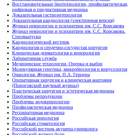
Восстановительные биотехнологии, профилактическая,
цифровая и предиктивная медицина
Доказательная гастроэнтерология
Доказательная кардиология (электронная версия)
Журнал неврологии и психиатрии им. С.С. Корсакова
Журнал неврологии и психиатрии им. С.С. Корсакова.
Спецвыпуски
Кардиологический вестник
Кардиология и сердечно-сосудистая хирургия
Клиническая дерматология и венерология
Лабораторная служба
Медицинские технологии. Оценка и выбор
Молекулярная генетика, микробиология и вирусология
Онкология. Журнал им. П.А. Герцена
Оперативная хирургия и клиническая анатомия
(Пироговский научный журнал)
Пластическая хирургия и эстетическая медицина
Проблемы репродукции
Проблемы эндокринологии
Профилактическая медицина
Респираторная медицина
Российская ринология
Российская стоматология
Российский вестник акушера-гинеколога
Российский журнал боли