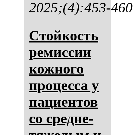
2025;(4):453-460
Стой­кость
ре­мис­сии
кож­но­го
про­цес­са у
па­ци­ен­тов
со сред­не­
тя­же­лым и