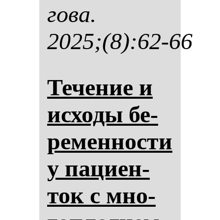
го­ва.
2025;(8):62-66
Те­че­ние и
ис­хо­ды бе­
ре­мен­нос­ти
у па­ци­ен­
ток с мно­