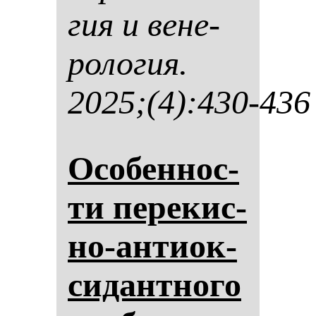
гия и ве­не­
ро­ло­гия.
2025;(4):430-436
Осо­бен­нос­
ти пе­ре­кис­
но-ан­ти­ок­
си­дан­тно­го