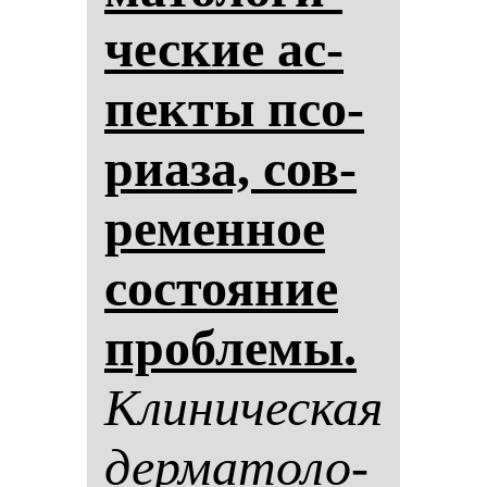
чес­кие ас­
пек­ты псо­
ри­аза, сов­
ре­мен­ное
сос­то­яние
проб­ле­мы.
Кли­ни­чес­кая
дер­ма­то­ло­