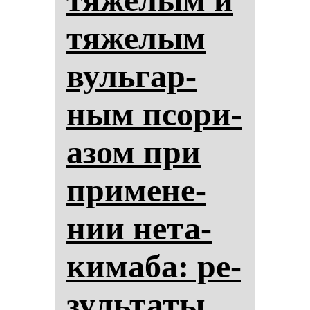
тя­же­лым
вуль­гар­
ным псо­ри­
азом при
при­ме­не­
нии не­та­
ки­ма­ба: ре­
зуль­та­ты