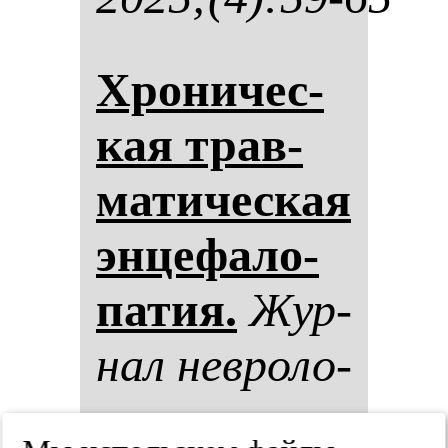
Хро­ни­чес­
кая трав­
ма­ти­чес­кая
эн­це­фа­ло­
па­тия.
Жур­
нал нев­ро­ло­
гии и пси­хи­