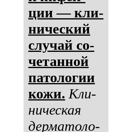
ции — кли­
ни­чес­кий
слу­чай со­
че­тан­ной
па­то­ло­гии
ко­жи.
Кли­
ни­чес­кая
дер­ма­то­ло­