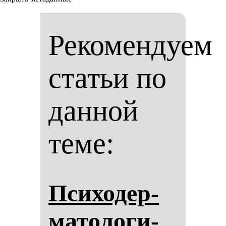
Рекомендуем
статьи по
данной
теме:
Пси­хо­дер­
ма­то­ло­ги­