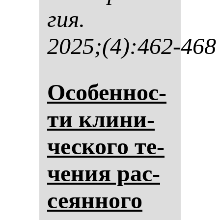
гия.
2025;(4):462-468
Осо­бен­нос­
ти кли­ни­
чес­ко­го те­
че­ния рас­
се­ян­но­го