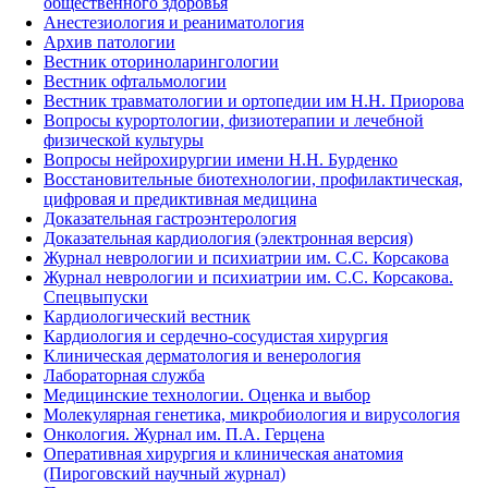
общественного здоровья
Анестезиология и реаниматология
Архив патологии
Вестник оториноларингологии
Вестник офтальмологии
Вестник травматологии и ортопедии им Н.Н. Приорова
Вопросы курортологии, физиотерапии и лечебной
физической культуры
Вопросы нейрохирургии имени Н.Н. Бурденко
Восстановительные биотехнологии, профилактическая,
цифровая и предиктивная медицина
Доказательная гастроэнтерология
Доказательная кардиология (электронная версия)
Журнал неврологии и психиатрии им. С.С. Корсакова
Журнал неврологии и психиатрии им. С.С. Корсакова.
Спецвыпуски
Кардиологический вестник
Кардиология и сердечно-сосудистая хирургия
Клиническая дерматология и венерология
Лабораторная служба
Медицинские технологии. Оценка и выбор
Молекулярная генетика, микробиология и вирусология
Онкология. Журнал им. П.А. Герцена
Оперативная хирургия и клиническая анатомия
(Пироговский научный журнал)