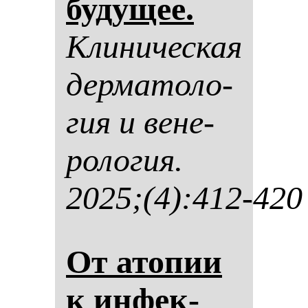
бу­ду­щее.
Кли­ни­чес­кая
дер­ма­то­ло­
гия и ве­не­
ро­ло­гия.
2025;(4):412-420
От ато­пии
к ин­фек­