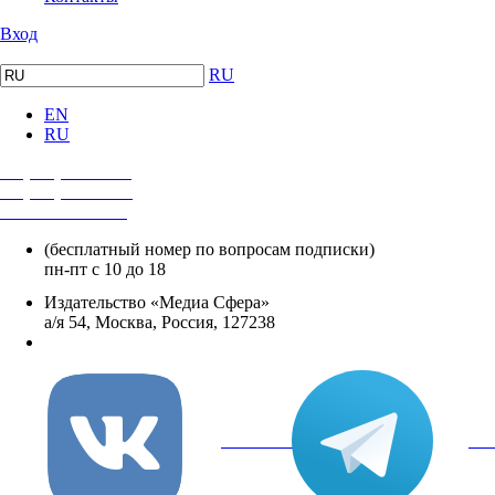
Вход
RU
EN
RU
+7 (495) 482-4118
+7 (495) 482-4329
+8 800 250-18-12
(бесплатный номер по вопросам подписки)
пн-пт с 10 до 18
Издательство «Медиа Сфера»
а/я 54, Москва, Россия, 127238
info@mediasphera.ru
вКонтакте
Tel