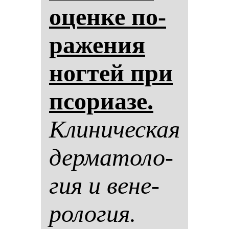
оцен­ке по­
ра­же­ния
ног­тей при
псо­ри­азе.
Кли­ни­чес­кая
дер­ма­то­ло­
гия и ве­не­
ро­ло­гия.