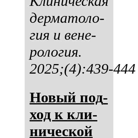
Кли­ни­чес­кая
дер­ма­то­ло­
гия и ве­не­
ро­ло­гия.
2025;(4):439-444
Но­вый под­
ход к кли­
ни­чес­кой