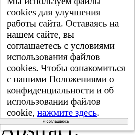
Мы используем файлы
ат­рии им.
cооkies для улучшения
С.С. Кор­са­
работы сайта. Оставаясь на
нашем сайте, вы
ко­ва.
соглашаетесь с условиями
2025;(8):16-24
использования файлов
cооkies. Чтобы ознакомиться
с нашими Положениями о
конфиденциальности и об
Резюме /
использовании файлов
cookie,
нажмите здесь
.
Abstract:
Я соглашаюсь