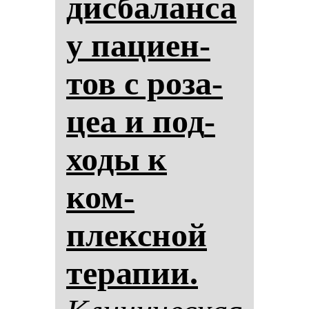
дис­ба­лан­са
у па­ци­ен­
тов с ро­за­
цеа и под­
хо­ды к
ком­
плексной
те­ра­пии.