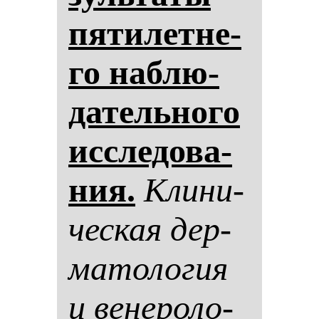
пя­ти­лет­не­
го наб­лю­
да­тель­но­го
ис­сле­до­ва­
ния.
Кли­ни­
чес­кая дер­
ма­то­ло­гия
и ве­не­ро­ло­