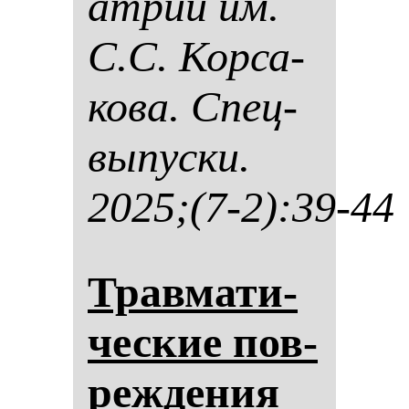
ат­рии им.
С.С. Кор­са­
ко­ва. Спец­
вы­пус­ки.
2025;(7-2):39-44
Трав­ма­ти­
чес­кие пов­
реж­де­ния