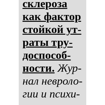
скле­ро­за
как фак­тор
стой­кой ут­
ра­ты тру­
дос­по­соб­
нос­ти.
Жур­
нал нев­ро­ло­
гии и пси­хи­