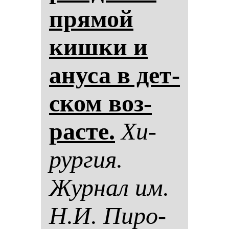
пря­мой
киш­ки и
ану­са в дет­
ском воз­
рас­те.
Хи­
рур­гия.
Жур­нал им.
Н.И. Пи­ро­