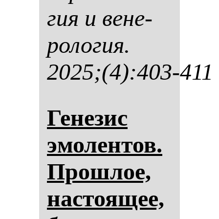
гия и ве­не­
ро­ло­гия.
2025;(4):403-411
Ге­не­зис
эмо­лен­тов.
Прош­лое,
нас­то­ящее,