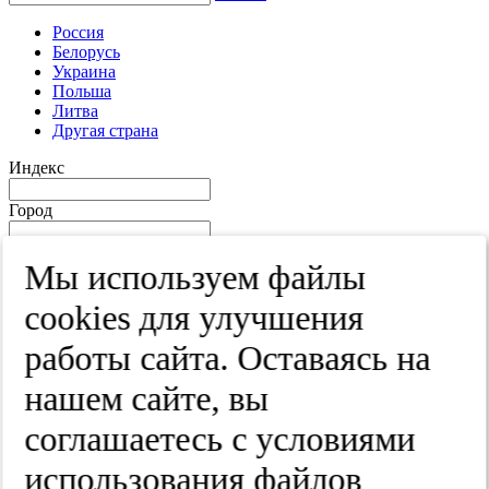
Россия
Белорусь
Украина
Польша
Литва
Другая страна
Индекс
Город
Край
Мы используем файлы
Улица
cооkies для улучшения
Дом
работы сайта. Оставаясь на
Квартира
нашем сайте, вы
Название юридического лица
соглашаетесь с условиями
ИНН
использования файлов