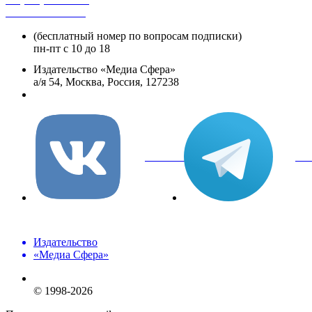
+8 800 250-18-12
(бесплатный номер по вопросам подписки)
пн-пт с 10 до 18
Издательство «Медиа Сфера»
а/я 54, Москва, Россия, 127238
info@mediasphera.ru
вКонтакте
Tel
Издательство
«Медиа Сфера»
© 1998-2026