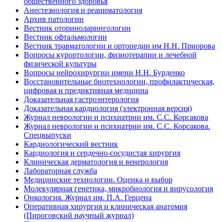
общественного здоровья
Анестезиология и реаниматология
Архив патологии
Вестник оториноларингологии
Вестник офтальмологии
Вестник травматологии и ортопедии им Н.Н. Приорова
Вопросы курортологии, физиотерапии и лечебной
физической культуры
Вопросы нейрохирургии имени Н.Н. Бурденко
Восстановительные биотехнологии, профилактическая,
цифровая и предиктивная медицина
Доказательная гастроэнтерология
Доказательная кардиология (электронная версия)
Журнал неврологии и психиатрии им. С.С. Корсакова
Журнал неврологии и психиатрии им. С.С. Корсакова.
Спецвыпуски
Кардиологический вестник
Кардиология и сердечно-сосудистая хирургия
Клиническая дерматология и венерология
Лабораторная служба
Медицинские технологии. Оценка и выбор
Молекулярная генетика, микробиология и вирусология
Онкология. Журнал им. П.А. Герцена
Оперативная хирургия и клиническая анатомия
(Пироговский научный журнал)