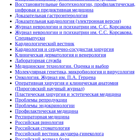
Восстановительные биотехнологии, профилактическая,
цифровая и предиктивная медицина
Доказательная гастроэнтерология
Доказательная кардиология (электронная версия)
Журнал неврологии и психиатрии им. С.С. Корсакова
Журнал неврологии и психиатрии им. С.С. Корсакова.
Спецвыпуски
Кардиологический вестник
Кардиология и сердечно-сосудистая хирургия
Клиническая дерматология и венерология
Лабораторная служба
Медицинские технологии. Оценка и выбор
Молекулярная генетика, микробиология и вирусология
Онкология. Журнал им. П.А. Герцена
Оперативная хирургия и клиническая анатомия
(Пироговский научный журнал)
Пластическая хирургия и эстетическая медицина
Проблемы репродукции
Проблемы эндокринологии
Профилактическая медицина
Респираторная медицина
Российская ринология
Российская стоматология
Российский вестник акушера-гинеколога
Российский журнал боли