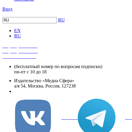
Вход
RU
EN
RU
+7 (495) 482-4118
+7 (495) 482-4329
+8 800 250-18-12
(бесплатный номер по вопросам подписки)
пн-пт с 10 до 18
Издательство «Медиа Сфера»
а/я 54, Москва, Россия, 127238
info@mediasphera.ru
вКонтакте
Tel