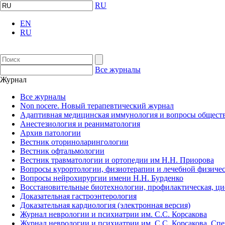
RU
EN
RU
Все журналы
Журнал
Все журналы
Non nocere. Новый терапевтический журнал
Адаптивная медицинская иммунология и вопросы обществ
Анестезиология и реаниматология
Архив патологии
Вестник оториноларингологии
Вестник офтальмологии
Вестник травматологии и ортопедии им Н.Н. Приорова
Вопросы курортологии, физиотерапии и лечебной физичес
Вопросы нейрохирургии имени Н.Н. Бурденко
Восстановительные биотехнологии, профилактическая, ц
Доказательная гастроэнтерология
Доказательная кардиология (электронная версия)
Журнал неврологии и психиатрии им. С.С. Корсакова
Журнал неврологии и психиатрии им. С.С. Корсакова. Сп