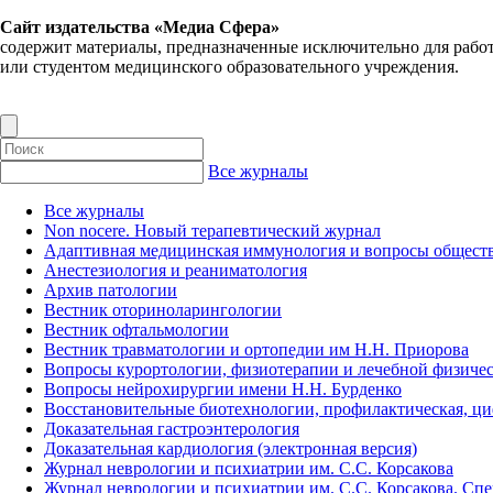
Сайт издательства «Медиа Сфера»
содержит материалы, предназначенные исключительно для рабо
или студентом медицинского образовательного учреждения.
Все журналы
Все журналы
Non nocere. Новый терапевтический журнал
Адаптивная медицинская иммунология и вопросы обществ
Анестезиология и реаниматология
Архив патологии
Вестник оториноларингологии
Вестник офтальмологии
Вестник травматологии и ортопедии им Н.Н. Приорова
Вопросы курортологии, физиотерапии и лечебной физичес
Вопросы нейрохирургии имени Н.Н. Бурденко
Восстановительные биотехнологии, профилактическая, ц
Доказательная гастроэнтерология
Доказательная кардиология (электронная версия)
Журнал неврологии и психиатрии им. С.С. Корсакова
Журнал неврологии и психиатрии им. С.С. Корсакова. Сп