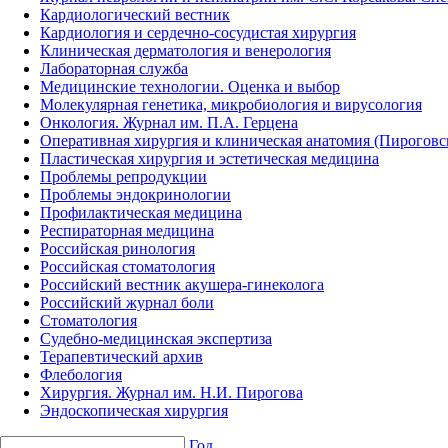
Кардиологический вестник
Кардиология и сердечно-сосудистая хирургия
Клиническая дерматология и венерология
Лабораторная служба
Медицинские технологии. Оценка и выбор
Молекулярная генетика, микробиология и вирусология
Онкология. Журнал им. П.А. Герцена
Оперативная хирургия и клиническая анатомия (Пирогов
Пластическая хирургия и эстетическая медицина
Проблемы репродукции
Проблемы эндокринологии
Профилактическая медицина
Респираторная медицина
Российская ринология
Российская стоматология
Российский вестник акушера-гинеколога
Российский журнал боли
Стоматология
Судебно-медицинская экспертиза
Терапевтический архив
Флебология
Хирургия. Журнал им. Н.И. Пирогова
Эндоскопическая хирургия
Год