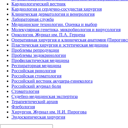
Кардиологический вестник
Кардиология и сердечно-сосудистая хирургия
Клиническая дерматология и венерология
Лабораторная служба
Медицинские технологии. Оценка и выбор
Молекулярная генетика, микробиология и вирусология
Онкология. Журнал им. П.А. Герцена
Оперативная хирургия и клиническая анатомия (Пирогов
Пластическая хирургия и эстетическая медицина
Проблемы репродукции
Проблемы эндокринологии
Профилактическая медицина
Респираторная медицина
Российская ринология
Российская стоматология
Российский вестник акушера-гинеколога
Российский журнал боли
Стоматология
Судебно-медицинская экспертиза
Терапевтический архив
Флебология
Хирургия. Журнал им. Н.И. Пирогова
Эндоскопическая хирургия