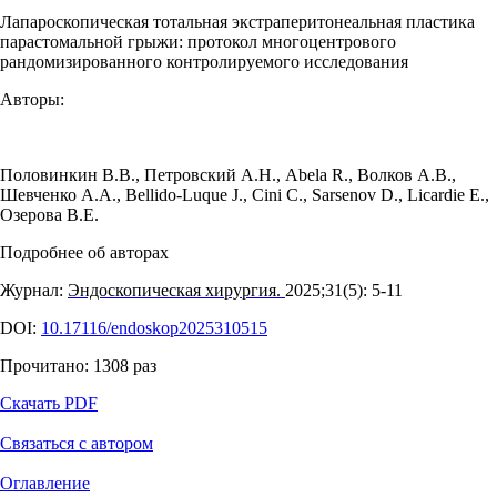
Лапароскопическая тотальная экстраперитонеальная пластика
парастомальной грыжи: протокол многоцентрового
рандомизированного контролируемого исследования
Авторы:
Половинкин В.В.
,
Петровский А.Н.
,
Abela R.
,
Волков А.В.
,
Шевченко А.А.
,
Bellido-Luque J.
,
Cini C.
,
Sarsenov D.
,
Licardie E.
,
Озерова В.Е.
Подробнее об авторах
Журнал:
Эндоскопическая хирургия.
2025;31(5): 5‑11
DOI:
10.17116/endoskop2025310515
Прочитано:
1308
раз
Скачать PDF
Связаться с автором
Оглавление