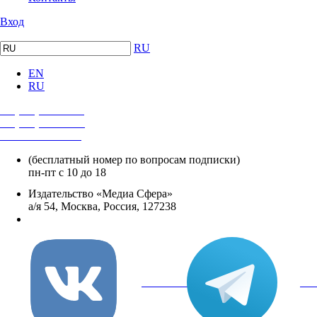
Вход
RU
EN
RU
+7 (495) 482-4118
+7 (495) 482-4329
+8 800 250-18-12
(бесплатный номер по вопросам подписки)
пн-пт с 10 до 18
Издательство «Медиа Сфера»
а/я 54, Москва, Россия, 127238
info@mediasphera.ru
вКонтакте
Tel