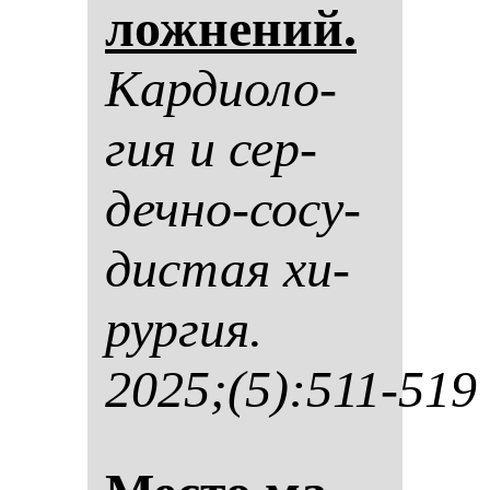
лож­не­ний.
Кар­ди­оло­
гия и сер­
деч­но-со­су­
дис­тая хи­
рур­гия.
2025;(5):511-519