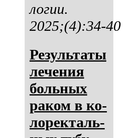
ло­гии.
2025;(4):34-40
Ре­зуль­та­ты
ле­че­ния
боль­ных
ра­ком в ко­
ло­рек­таль­