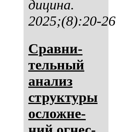
ди­ци­на.
2025;(8):20-26
Срав­ни­
тель­ный
ана­лиз
струк­ту­ры
ос­лож­не­
ний ог­нес­