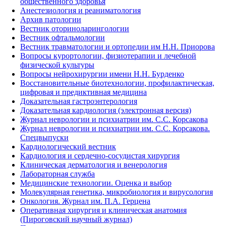
общественного здоровья
Анестезиология и реаниматология
Архив патологии
Вестник оториноларингологии
Вестник офтальмологии
Вестник травматологии и ортопедии им Н.Н. Приорова
Вопросы курортологии, физиотерапии и лечебной
физической культуры
Вопросы нейрохирургии имени Н.Н. Бурденко
Восстановительные биотехнологии, профилактическая,
цифровая и предиктивная медицина
Доказательная гастроэнтерология
Доказательная кардиология (электронная версия)
Журнал неврологии и психиатрии им. С.С. Корсакова
Журнал неврологии и психиатрии им. С.С. Корсакова.
Спецвыпуски
Кардиологический вестник
Кардиология и сердечно-сосудистая хирургия
Клиническая дерматология и венерология
Лабораторная служба
Медицинские технологии. Оценка и выбор
Молекулярная генетика, микробиология и вирусология
Онкология. Журнал им. П.А. Герцена
Оперативная хирургия и клиническая анатомия
(Пироговский научный журнал)