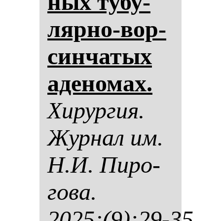
ных ту­бу­
ляр­но-вор­
син­ча­тых
аде­но­мах.
Хи­рур­гия.
Жур­нал им.
Н.И. Пи­ро­
го­ва.
2025;(9):29-35