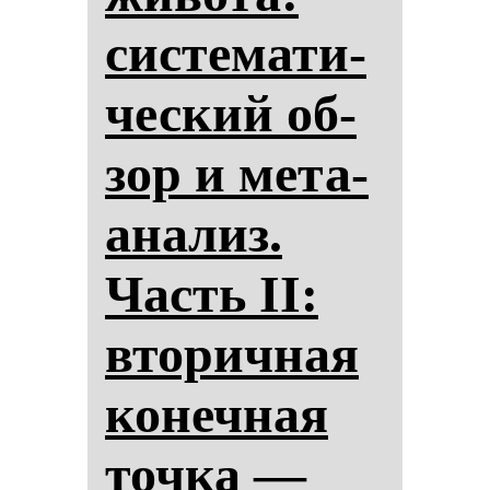
сис­те­ма­ти­
чес­кий об­
зор и ме­та­
ана­лиз.
Часть II:
вто­рич­ная
ко­неч­ная
точ­ка —