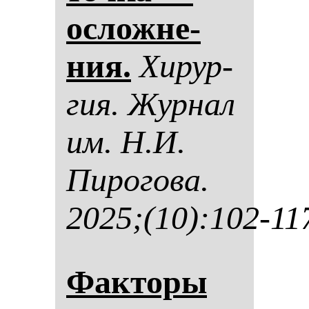
ос­лож­не­
ния.
Хи­рур­
гия. Жур­нал
им. Н.И.
Пи­ро­го­ва.
2025;(10):102-11
Фак­то­ры