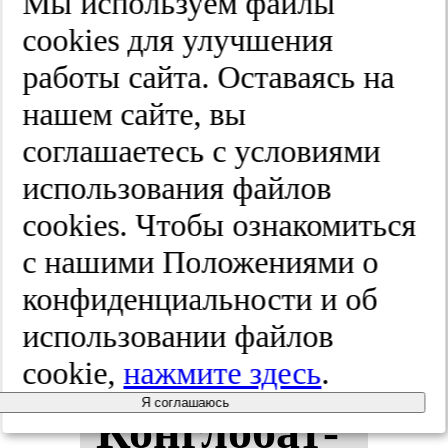
мии. Сис­
Мы используем файлы
cооkies для улучшения
те­ма­ти­чес­
работы сайта. Оставаясь на
кий об­зор.
нашем сайте, вы
соглашаетесь с условиями
Вес­тник
использования файлов
ото­ри­но­ла­
cооkies. Чтобы ознакомиться
с нашими Положениями о
рин­го­ло­гии.
конфиденциальности и об
2025;(5):94-99
использовании файлов
cookie,
нажмите здесь
.
Я соглашаюсь
Кон­гло­бат­