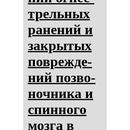
трель­ных
ра­не­ний и
зак­ры­тых
пов­реж­де­
ний поз­во­
ноч­ни­ка и
спин­но­го
моз­га в