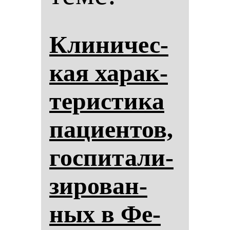
Кли­ни­чес­
кая ха­рак­
те­рис­ти­ка
па­ци­ен­тов,
гос­пи­та­ли­
зи­ро­ван­
ных в Фе­