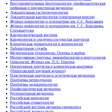
Восстановительные биотехнологии, профилактическая,
цифровая и предиктивная медицина
Доказательная гастроэнтерология
Доказательная кардиология (электронная версия)
Журнал неврологии и психиатрии им. С.С. Корсакова
Журнал неврологии и психиатрии им. С.С. Корсакова.
Спецвыпуски
Кардиологический вестник
Кардиология и сердечно-сосудистая хирургия
Клиническая дерматология и венерология
Лабораторная служба
Медицинские технологии. Оценка и выбор
Молекулярная генетика, микробиология и вирусология
Онкология. Журнал им. П.А. Герцена
Оперативная хирургия и клиническая анатомия
(Пироговский научный журнал)
Пластическая хирургия и эстетическая медицина
Проблемы репродукции
Проблемы эндокринологии
Профилактическая медицина
Респираторная медицина
Российская ринология
Российская стоматология
Российский вестник акушера-гинеколога
Российский журнал боли