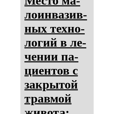
Мес­то ма­
ло­ин­ва­зив­
ных тех­но­
ло­гий в ле­
че­нии па­
ци­ен­тов с
зак­ры­той
трав­мой
жи­во­та: