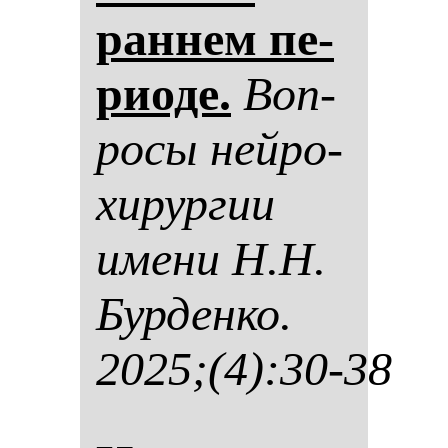
ран­нем пе­
ри­оде.
Воп­
ро­сы ней­ро­
хи­рур­гии
име­ни Н.Н.
Бур­ден­ко.
2025;(4):30-38