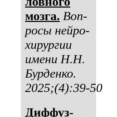
лов­но­го
моз­га.
Воп­
ро­сы ней­ро­
хи­рур­гии
име­ни Н.Н.
Бур­ден­ко.
2025;(4):39-50
Диф­фуз­