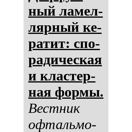
ный ла­мел­
ляр­ный ке­
ра­тит: спо­
ра­ди­чес­кая
и клас­тер­
ная фор­мы.
Вес­тник
оф­таль­мо­