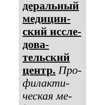
де­раль­ный
ме­ди­цин­
ский ис­сле­
до­ва­
тельский
центр.
Про­
фи­лак­ти­
чес­кая ме­