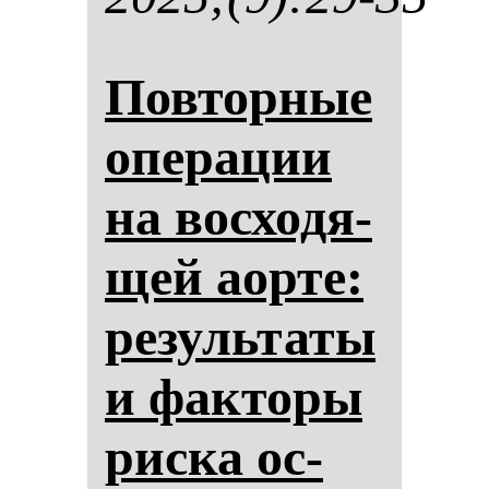
Пов­тор­ные
опе­ра­ции
на вос­хо­дя­
щей аор­те:
ре­зуль­та­ты
и фак­то­ры
рис­ка ос­