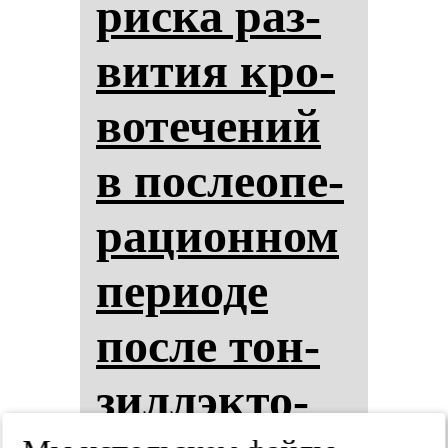
рис­ка раз­
ви­тия кро­
во­те­че­ний
в пос­ле­опе­
ра­ци­он­ном
пе­ри­оде
пос­ле тон­
зил­лэк­то­