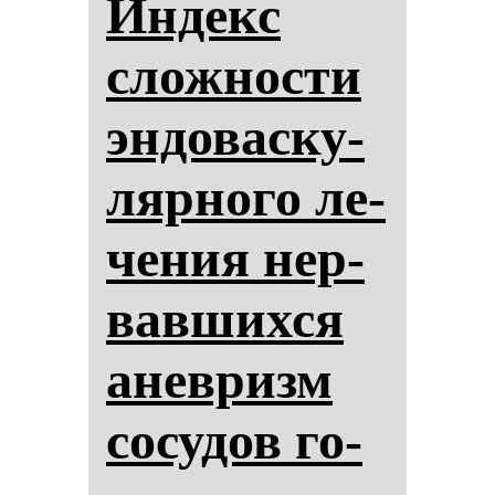
Ин­декс
слож­нос­ти
эн­до­вас­ку­
ляр­но­го ле­
че­ния нер­
вав­ших­ся
анев­ризм
со­су­дов го­