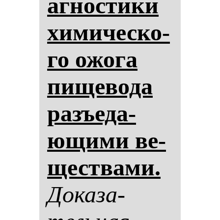
аг­нос­ти­ки
хи­ми­чес­ко­
го ожо­га
пи­ще­во­да
разъе­да­
ющи­ми ве­
щес­тва­ми.
До­ка­за­