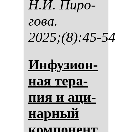
Н.И. Пи­ро­
го­ва.
2025;(8):45-54
Ин­фу­зи­он­
ная те­ра­
пия и аци­
нар­ный
ком­по­нент