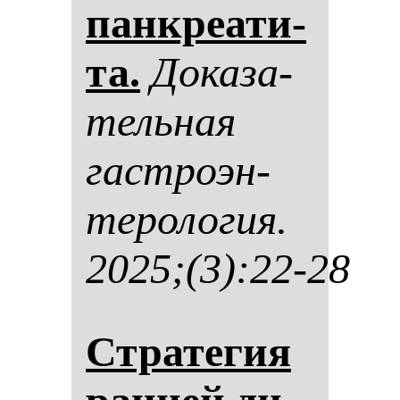
пан­кре­ати­
та.
До­ка­за­
тель­ная
гас­тро­эн­
те­ро­ло­гия.
2025;(3):22-28
Стра­те­гия