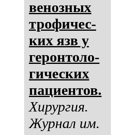
ве­ноз­ных
тро­фи­чес­
ких язв у
ге­рон­то­ло­
ги­чес­ких
па­ци­ен­тов.
Хи­рур­гия.
Жур­нал им.