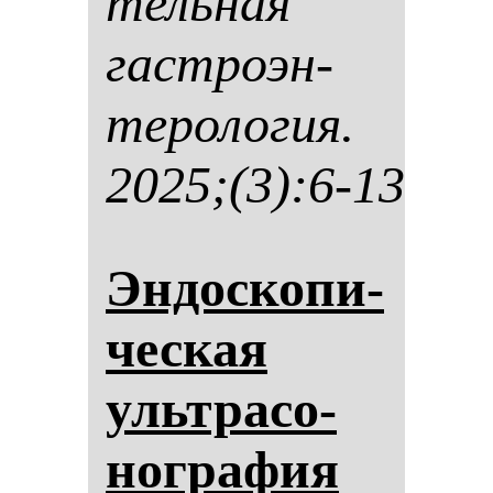
тель­ная
гас­тро­эн­
те­ро­ло­гия.
2025;(3):6-13
Эн­дос­ко­пи­
чес­кая
ультра­со­
ног­ра­фия