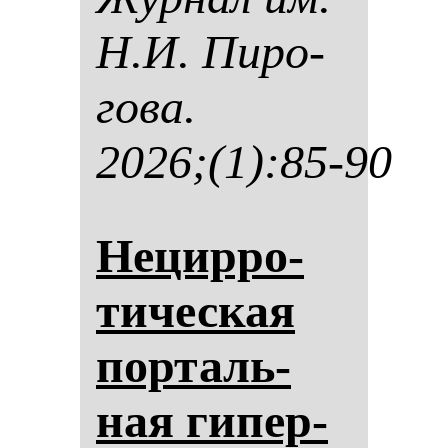
Н.И. Пи­ро­
го­ва.
2026;(1):85-90
Не­цир­ро­
ти­чес­кая
пор­таль­
ная ги­пер­