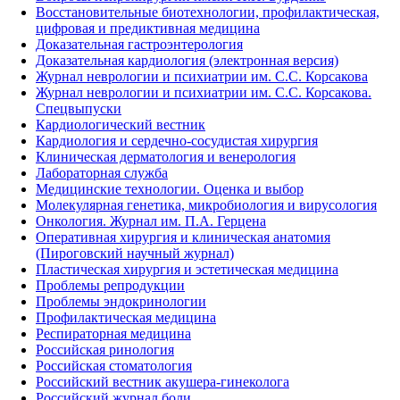
Восстановительные биотехнологии, профилактическая,
цифровая и предиктивная медицина
Доказательная гастроэнтерология
Доказательная кардиология (электронная версия)
Журнал неврологии и психиатрии им. С.С. Корсакова
Журнал неврологии и психиатрии им. С.С. Корсакова.
Спецвыпуски
Кардиологический вестник
Кардиология и сердечно-сосудистая хирургия
Клиническая дерматология и венерология
Лабораторная служба
Медицинские технологии. Оценка и выбор
Молекулярная генетика, микробиология и вирусология
Онкология. Журнал им. П.А. Герцена
Оперативная хирургия и клиническая анатомия
(Пироговский научный журнал)
Пластическая хирургия и эстетическая медицина
Проблемы репродукции
Проблемы эндокринологии
Профилактическая медицина
Респираторная медицина
Российская ринология
Российская стоматология
Российский вестник акушера-гинеколога
Российский журнал боли