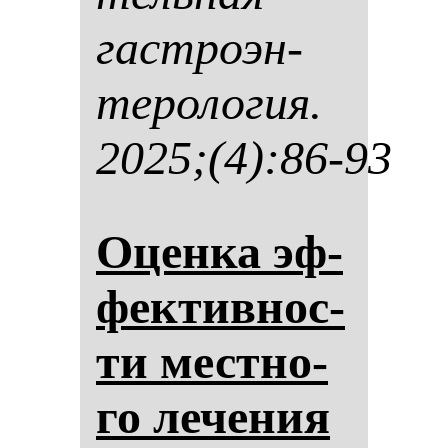
гас­тро­эн­
те­ро­ло­гия.
2025;(4):86-93
Оцен­ка эф­
фек­тив­нос­
ти мес­тно­
го ле­че­ния