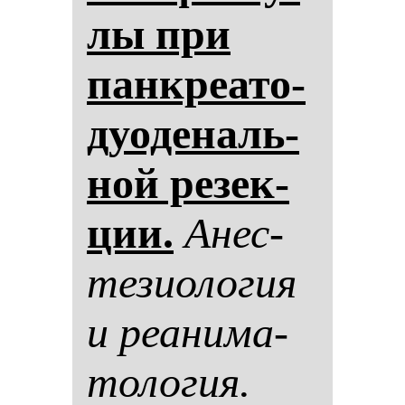
лы при
пан­кре­ато­
ду­оде­наль­
ной ре­зек­
ции.
Анес­
те­зи­оло­гия
и ре­ани­ма­
то­ло­гия.