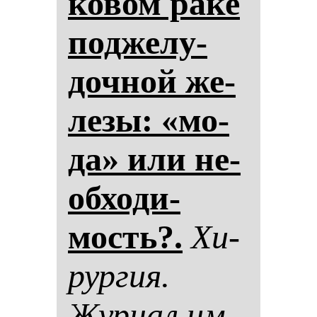
ко­вом ра­ке
под­же­лу­
доч­ной же­
ле­зы: «мо­
да» или не­
об­хо­ди­
мость?.
Хи­
рур­гия.
Жур­нал им.