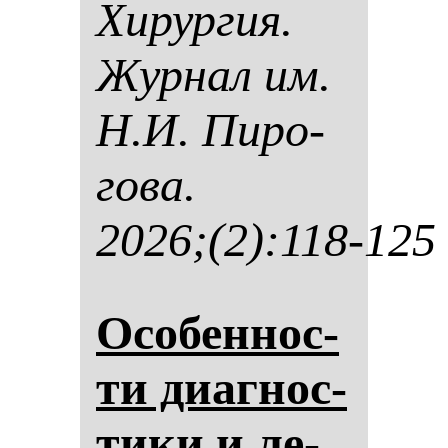
Хи­рур­гия.
Жур­нал им.
Н.И. Пи­ро­
го­ва.
2026;(2):118-125
Осо­бен­нос­
ти ди­аг­нос­
ти­ки и ле­