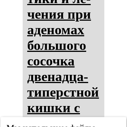
че­ния при
аде­но­мах
боль­шо­го
со­соч­ка
две­над­ца­
ти­перстной
киш­ки с
внут­рип­ро­