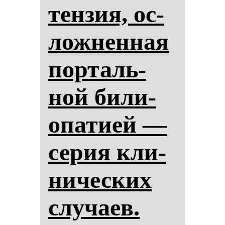
тен­зия, ос­
лож­нен­ная
пор­таль­
ной би­ли­
опа­ти­ей —
се­рия кли­
ни­чес­ких
слу­ча­ев.