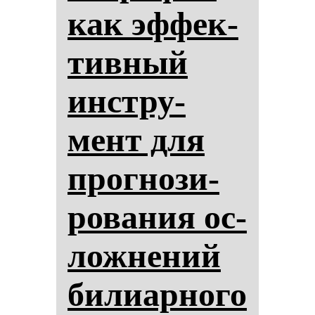
как эф­фек­
тив­ный
инстру­
мент для
прог­но­зи­
ро­ва­ния ос­
лож­не­ний
би­ли­ар­но­го