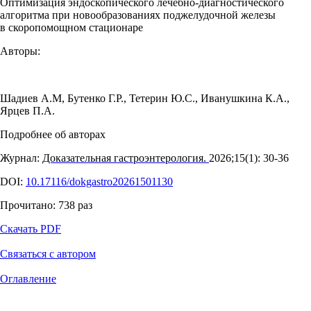
Оптимизация эндоскопического лечебно-диагностического
алгоритма при новообразованиях поджелудочной железы
в скоропомощном стационаре
Авторы:
Шадиев А.М
,
Бутенко Г.Р.
,
Тетерин Ю.С.
,
Иванушкина К.А.
,
Ярцев П.А.
Подробнее об авторах
Журнал:
Доказательная гастроэнтерология.
2026;15(1): 30‑36
DOI:
10.17116/dokgastro20261501130
Прочитано:
738
раз
Скачать PDF
Связаться с автором
Оглавление