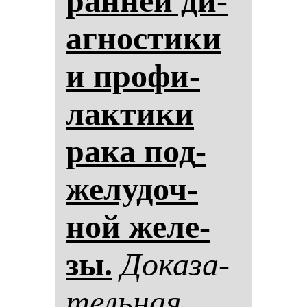
ран­ней ди­
аг­нос­ти­ки
и про­фи­
лак­ти­ки
ра­ка под­
же­лу­доч­
ной же­ле­
зы.
До­ка­за­
тель­ная