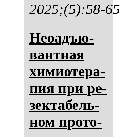
2025;(5):58-65
Неоадъю­
ван­тная
хи­ми­оте­ра­
пия при ре­
зек­та­бель­
ном про­то­