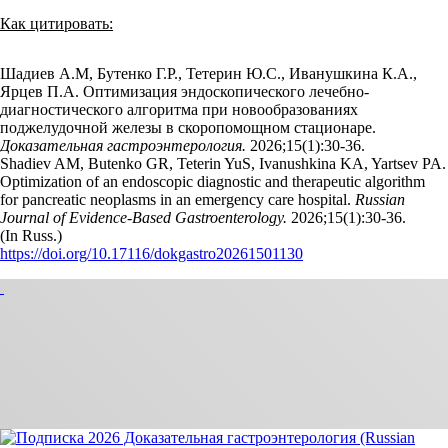
Как цитировать:
Шадиев А.М, Бутенко Г.Р., Тетерин Ю.С., Иванушкина К.А.,
Ярцев П.А. Оптимизация эндоскопического лечебно-
диагностического алгоритма при новообразованиях
поджелудочной железы в скоропомощном стационаре.
Доказательная гастроэнтерология.
2026;15(1):30‑36.
Shadiev AM, Butenko GR, Teterin YuS, Ivanushkina KA, Yartsev PA.
Optimization of an endoscopic diagnostic and therapeutic algorithm
for pancreatic neoplasms in an emergency care hospital.
Russian
Journal of Evidence-Based Gastroenterology.
2026;15(1):30‑36.
(In Russ.)
https://doi.org/10.17116/dokgastro20261501130