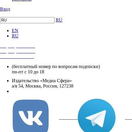
Вход
RU
EN
RU
+7 (495) 482-4118
+7 (495) 482-4329
+8 800 250-18-12
(бесплатный номер по вопросам подписки)
пн-пт с 10 до 18
Издательство «Медиа Сфера»
а/я 54, Москва, Россия, 127238
info@mediasphera.ru
вКонтакте
Tel