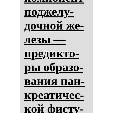
под­же­лу­
доч­ной же­
ле­зы —
пре­дик­то­
ры об­ра­зо­
ва­ния пан­
кре­ати­чес­
кой фис­ту­