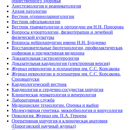
общественного здоровья
Анестезиология и реаниматология
Архив патологии
Вестник оториноларингологии
Вестник офтальмологии
Вестник травматологии и ортопедии им Н.Н. Приорова
Вопросы курортологии, физиотерапии и лечебной
физической культуры
Вопросы нейрохирургии имени Н.Н. Бурденко
Восстановительные биотехнологии, профилактическая,
цифровая и предиктивная медицина
Доказательная гастроэнтерология
Доказательная кардиология (электронная версия)
Журнал неврологии и психиатрии им. С.С. Корсакова
Журнал неврологии и психиатрии им. С.С. Корсакова.
Спецвыпуски
Кардиологический вестник
Кардиология и сердечно-сосудистая хирургия
Клиническая дерматология и венерология
Лабораторная служба
Медицинские технологии. Оценка и выбор
Молекулярная генетика, микробиология и вирусология
Онкология. Журнал им. П.А. Герцена
Оперативная хирургия и клиническая анатомия
(Пироговский научный журнал)