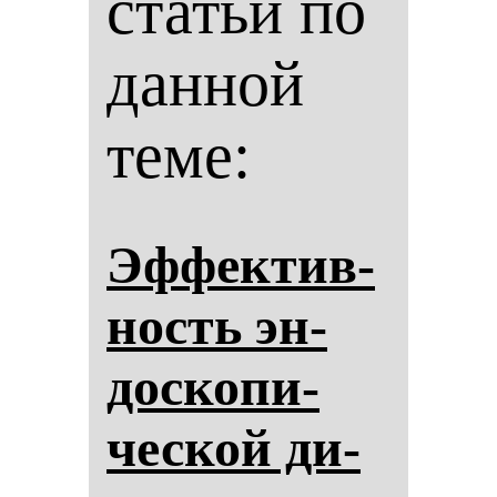
статьи по
данной
теме:
Эф­фек­тив­
ность эн­
дос­ко­пи­
чес­кой ди­