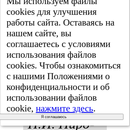
Мы используем файлы
то­ко­вым
cооkies для улучшения
работы сайта. Оставаясь на
рас­
нашем сайте, вы
простра­не­
соглашаетесь с условиями
использования файлов
ни­ем III и
cооkies. Чтобы ознакомиться
IV ти­пов.
с нашими Положениями о
конфиденциальности и об
Хи­рур­гия.
использовании файлов
Жур­нал им.
cookie,
нажмите здесь
.
Я соглашаюсь
Н.И. Пи­ро­