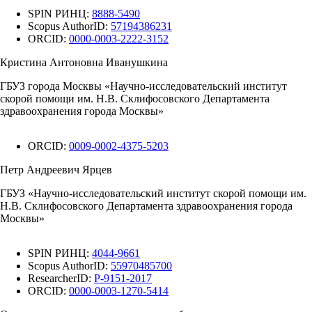
SPIN РИНЦ:
8888-5490
Scopus AuthorID:
57194386231
ORCID:
0000-0003-2222-3152
Кристина Антоновна Иванушкина
ГБУЗ города Москвы «Научно-исследовательский институт
скорой помощи им. Н.В. Склифосовского Департамента
здравоохранения города Москвы»
ORCID:
0009-0002-4375-5203
Петр Андреевич Ярцев
ГБУЗ «Научно-исследовательский институт скорой помощи им.
Н.В. Склифосовского Департамента здравоохранения города
Москвы»
SPIN РИНЦ:
4044-9661
Scopus AuthorID:
55970485700
ResearcherID:
P-9151-2017
ORCID:
0000-0003-1270-5414