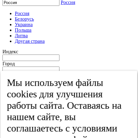
Россия
Россия
Белорусь
Украина
Польша
Литва
Другая страна
Индекс
Город
Край
Мы используем файлы
Улица
cооkies для улучшения
Дом
работы сайта. Оставаясь на
Квартира
нашем сайте, вы
Название юридического лица
соглашаетесь с условиями
ИНН