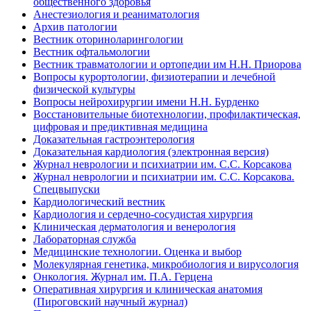
общественного здоровья
Анестезиология и реаниматология
Архив патологии
Вестник оториноларингологии
Вестник офтальмологии
Вестник травматологии и ортопедии им Н.Н. Приорова
Вопросы курортологии, физиотерапии и лечебной
физической культуры
Вопросы нейрохирургии имени Н.Н. Бурденко
Восстановительные биотехнологии, профилактическая,
цифровая и предиктивная медицина
Доказательная гастроэнтерология
Доказательная кардиология (электронная версия)
Журнал неврологии и психиатрии им. С.С. Корсакова
Журнал неврологии и психиатрии им. С.С. Корсакова.
Спецвыпуски
Кардиологический вестник
Кардиология и сердечно-сосудистая хирургия
Клиническая дерматология и венерология
Лабораторная служба
Медицинские технологии. Оценка и выбор
Молекулярная генетика, микробиология и вирусология
Онкология. Журнал им. П.А. Герцена
Оперативная хирургия и клиническая анатомия
(Пироговский научный журнал)