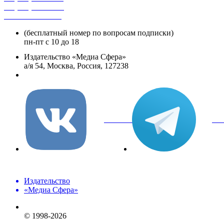
+7 (495) 482-4329
+8 800 250-18-12
(бесплатный номер по вопросам подписки)
пн-пт с 10 до 18
Издательство «Медиа Сфера»
а/я 54, Москва, Россия, 127238
info@mediasphera.ru
вКонтакте
Tel
Издательство
«Медиа Сфера»
© 1998-2026