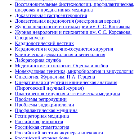
Восстановительные биотехнологии, профилактическая,
цифровая и предиктивная медицина
Доказательная гастроэнтерология
Доказательная кардиология (электронная версия)
Журнал неврологии и психиатрии им. С.С. Корсакова
Журнал неврологии и психиатрии им. С.С. Корсакова.
Спецвыпуски
Кардиологический вестник
Кардиология и сердечно-сосудистая хирургия
Клиническая дерматология и венерология
Лабораторная служба
Медицинские технологии. Оценка и выбор
Молекулярная генетика, микробиология и вирусология
Онкология. Журнал им. П.А. Герцена
Оперативная хирургия и клиническая анатомия
(Пироговский научный журнал)
Пластическая хирургия и эстетическая медицина
Проблемы репродукции
Проблемы эндокринологии
Профилактическая медицина
Респираторная медицина
Российская ринология
Российская стоматология
Российский вестник акушера-гинеколога
Российский журнал боли