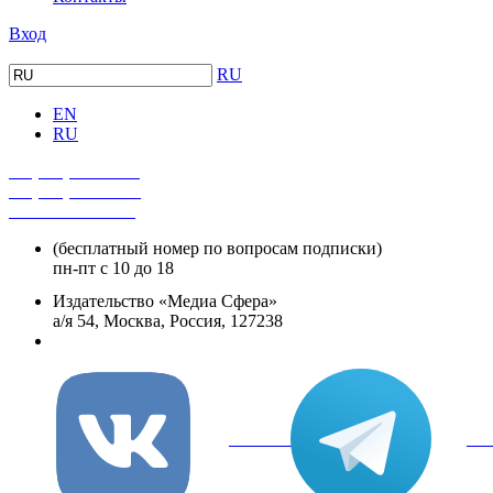
Вход
RU
EN
RU
+7 (495) 482-4118
+7 (495) 482-4329
+8 800 250-18-12
(бесплатный номер по вопросам подписки)
пн-пт с 10 до 18
Издательство «Медиа Сфера»
а/я 54, Москва, Россия, 127238
info@mediasphera.ru
вКонтакте
Tel