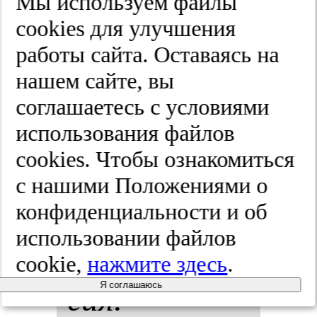
Мы используем файлы
боль­шо­го
cооkies для улучшения
работы сайта. Оставаясь на
со­соч­ка
нашем сайте, вы
две­над­ца­
соглашаетесь с условиями
использования файлов
ти­перстной
cооkies. Чтобы ознакомиться
киш­ки.
Эн­
с нашими Положениями о
конфиденциальности и об
дос­ко­пи­чес­
использовании файлов
кая хи­рур­
cookie,
нажмите здесь
.
Я соглашаюсь
гия.