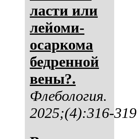
лас­ти или
ле­йо­ми­
осар­ко­ма
бед­рен­ной
ве­ны?.
Фле­бо­ло­гия.
2025;(4):316-319