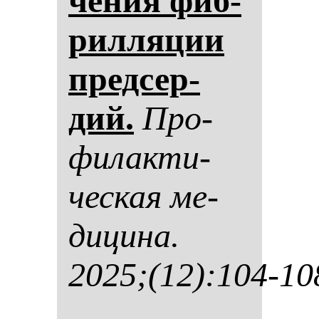
че­ния фиб­
рил­ля­ции
пред­сер­
дий.
Про­
фи­лак­ти­
чес­кая ме­
ди­ци­на.
2025;(12):104-10