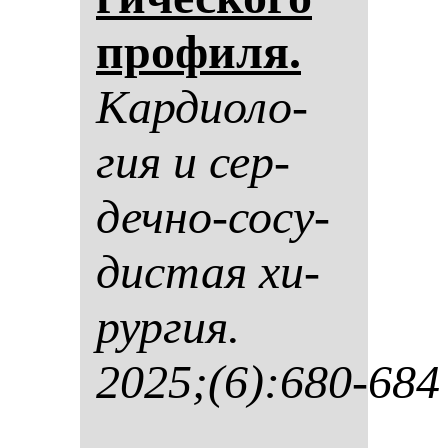
про­фи­ля.
Кар­ди­оло­
гия и сер­
деч­но-со­су­
дис­тая хи­
рур­гия.
2025;(6):680-684