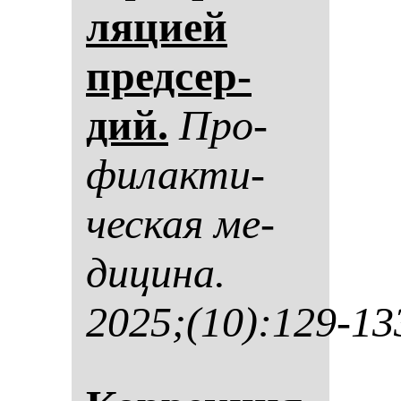
ля­ци­ей
пред­сер­
дий.
Про­
фи­лак­ти­
чес­кая ме­
ди­ци­на.
2025;(10):129-13