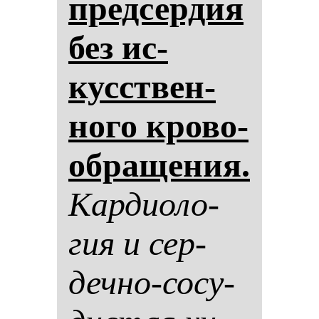
пред­сер­дия
без ис­
кусствен­
но­го кро­во­
об­ра­ще­ния.
Кар­ди­оло­
гия и сер­
деч­но-со­су­