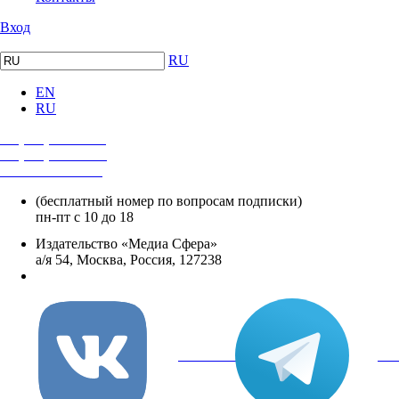
Вход
RU
EN
RU
+7 (495) 482-4118
+7 (495) 482-4329
+8 800 250-18-12
(бесплатный номер по вопросам подписки)
пн-пт с 10 до 18
Издательство «Медиа Сфера»
а/я 54, Москва, Россия, 127238
info@mediasphera.ru
вКонтакте
Tel