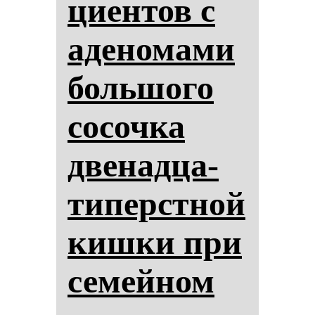
ци­ен­тов с
аде­но­ма­ми
боль­шо­го
со­соч­ка
две­над­ца­
ти­перстной
киш­ки при
се­мей­ном