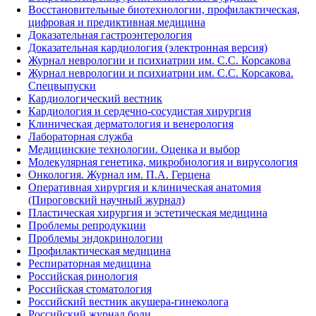
Восстановительные биотехнологии, профилактическая,
цифровая и предиктивная медицина
Доказательная гастроэнтерология
Доказательная кардиология (электронная версия)
Журнал неврологии и психиатрии им. С.С. Корсакова
Журнал неврологии и психиатрии им. С.С. Корсакова.
Спецвыпуски
Кардиологический вестник
Кардиология и сердечно-сосудистая хирургия
Клиническая дерматология и венерология
Лабораторная служба
Медицинские технологии. Оценка и выбор
Молекулярная генетика, микробиология и вирусология
Онкология. Журнал им. П.А. Герцена
Оперативная хирургия и клиническая анатомия
(Пироговский научный журнал)
Пластическая хирургия и эстетическая медицина
Проблемы репродукции
Проблемы эндокринологии
Профилактическая медицина
Респираторная медицина
Российская ринология
Российская стоматология
Российский вестник акушера-гинеколога
Российский журнал боли