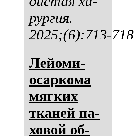
дис­тая хи­
рур­гия.
2025;(6):713-718
Ле­йо­ми­
осар­ко­ма
мяг­ких
тка­ней па­
хо­вой об­