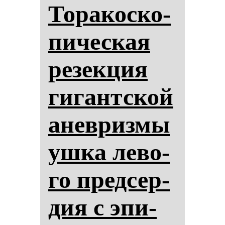
То­ра­кос­ко­
пи­чес­кая
ре­зек­ция
ги­гантской
анев­риз­мы
уш­ка ле­во­
го пред­сер­
дия с эпи­