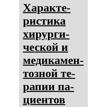
Ха­рак­те­
рис­ти­ка
хи­рур­ги­
чес­кой и
ме­ди­ка­мен­
тоз­ной те­
ра­пии па­
ци­ен­тов