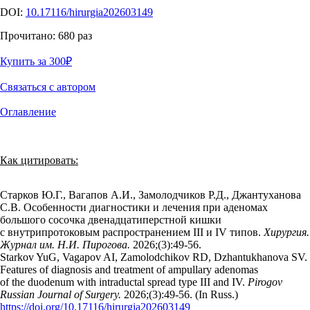
DOI:
10.17116/hirurgia202603149
Прочитано:
680
раз
Купить за 300
₽
Связаться с автором
Оглавление
Как цитировать:
Старков Ю.Г., Вагапов А.И., Замолодчиков Р.Д., Джантуханова
С.В. Особенности диагностики и лечения при аденомах
большого сосочка двенадцатиперстной кишки
с внутрипротоковым распространением III и IV типов.
Хирургия.
Журнал им. Н.И. Пирогова.
2026;(3):49‑56.
Starkov YuG, Vagapov AI, Zamolodchikov RD, Dzhantukhanova SV.
Features of diagnosis and treatment of ampullary adenomas
of the duodenum with intraductal spread type III and IV.
Pirogov
Russian Journal of Surgery.
2026;(3):49‑56. (In Russ.)
https://doi.org/10.17116/hirurgia202603149