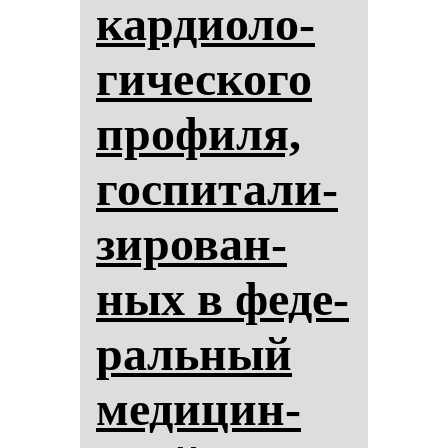
кар­ди­оло­
ги­чес­ко­го
про­фи­ля,
гос­пи­та­ли­
зи­ро­ван­
ных в фе­де­
раль­ный
ме­ди­цин­