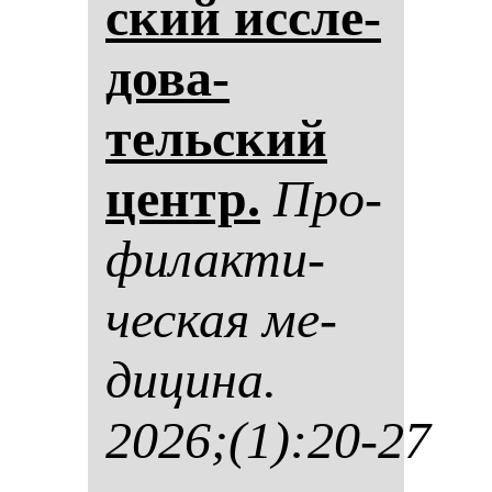
ский ис­сле­
до­ва­
тельский
центр.
Про­
фи­лак­ти­
чес­кая ме­
ди­ци­на.
2026;(1):20-27