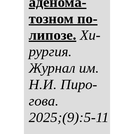
аде­но­ма­
тоз­ном по­
ли­по­зе.
Хи­
рур­гия.
Жур­нал им.
Н.И. Пи­ро­
го­ва.
2025;(9):5-11