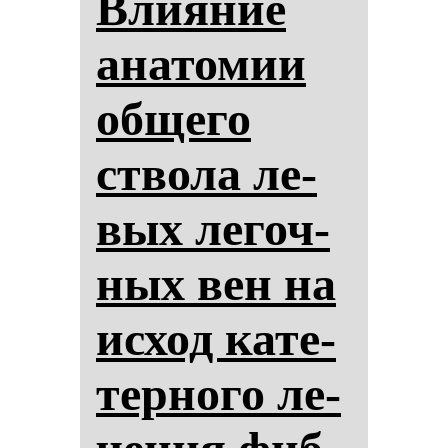
Вли­яние
ана­то­мии
об­ще­го
ство­ла ле­
вых ле­гоч­
ных вен на
ис­ход ка­те­
тер­но­го ле­