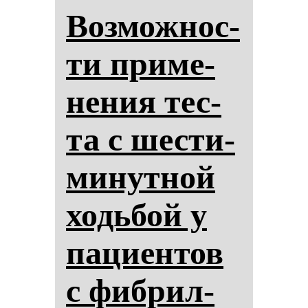
Воз­мож­нос­
ти при­ме­
не­ния тес­
та с шес­ти­
ми­нут­ной
ходь­бой у
па­ци­ен­тов
с фиб­рил­