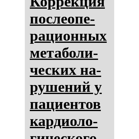
Кор­рек­ция
пос­ле­опе­
ра­ци­он­ных
ме­та­бо­ли­
чес­ких на­
ру­ше­ний у
па­ци­ен­тов
кар­ди­оло­
ги­чес­ко­го