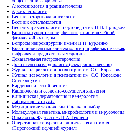
общественного здоровья
Анестезиология и реаниматология
Архив патологии
Вестник оториноларингологии
Вестник офтальмологии
Вестник травматологии и ортопедии им Н.Н. Приорова
Вопросы курортологии, физиотерапии и лечебной
физической культуры
Вопросы нейрохирургии имени Н.Н. Бурденко
Восстановительные биотехнологии, профилактическая,
цифровая и предиктивная медицина
Доказательная гастроэнтерология
Доказательная кардиология (электронная версия)
Журнал неврологии и психиатрии им. С.С. Корсакова
Журнал неврологии и психиатрии им. С.С. Корсакова.
Спецвыпуски
Кардиологический вестник
Кардиология и сердечно-сосудистая хирургия
Клиническая дерматология и венерология
Лабораторная служба
Медицинские технологии. Оценка и выбор
Молекулярная генетика, микробиология и вирусология
Онкология. Журнал им. П.А. Герцена
Оперативная хирургия и клиническая анатомия
(Пироговский научный журнал)