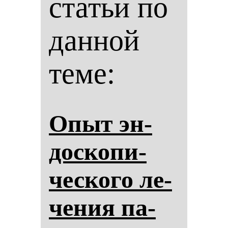
статьи по
данной
теме:
Опыт эн­
дос­ко­пи­
чес­ко­го ле­
че­ния па­