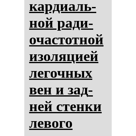
кар­ди­аль­
ной ра­ди­
очас­тот­ной
изо­ля­ци­ей
ле­гоч­ных
вен и зад­
ней стен­ки
ле­во­го