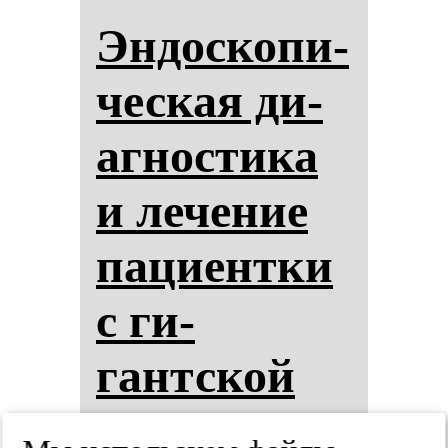
Эн­дос­ко­пи­
чес­кая ди­
аг­нос­ти­ка
и ле­че­ние
па­ци­ен­тки
с ги­
гантской
аде­но­мой