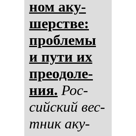
ном аку­
шерстве:
проб­ле­мы
и пу­ти их
пре­одо­ле­
ния.
Рос­
сий­ский вес­
тник аку­