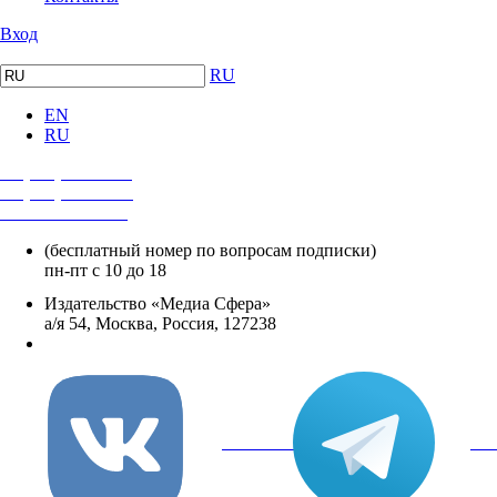
Вход
RU
EN
RU
+7 (495) 482-4118
+7 (495) 482-4329
+8 800 250-18-12
(бесплатный номер по вопросам подписки)
пн-пт с 10 до 18
Издательство «Медиа Сфера»
а/я 54, Москва, Россия, 127238
info@mediasphera.ru
вКонтакте
Tel