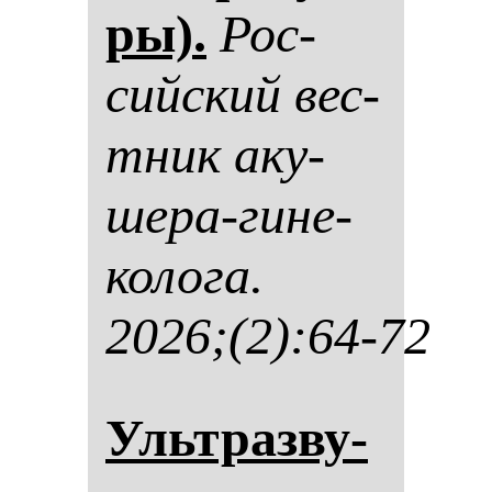
ры).
Рос­
сий­ский вес­
тник аку­
ше­ра-ги­не­
ко­ло­га.
2026;(2):64-72
Ультраз­ву­