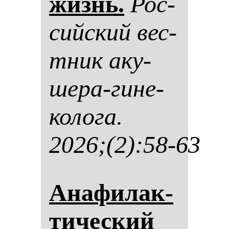
жизнь.
Рос­
сий­ский вес­
тник аку­
ше­ра-ги­не­
ко­ло­га.
2026;(2):58-63
Ана­фи­лак­
ти­чес­кий