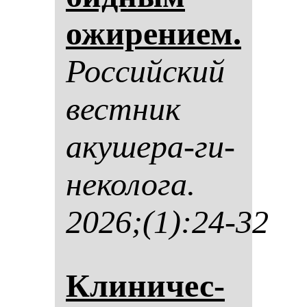
ожи­ре­ни­ем.
Рос­сий­ский
вес­тник
аку­ше­ра-ги­
не­ко­ло­га.
2026;(1):24-32
Кли­ни­чес­