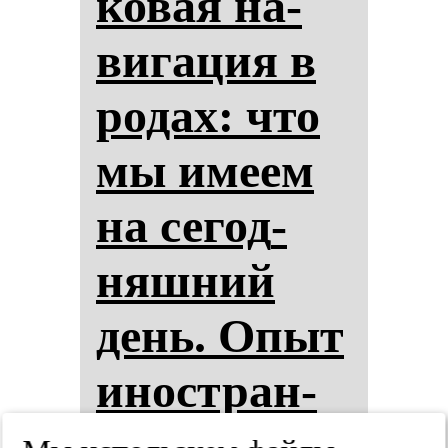
ко­вая на­
ви­га­ция в
ро­дах: что
мы име­ем
на се­год­
няш­ний
день. Опыт
инос­тран­
ных и оте­