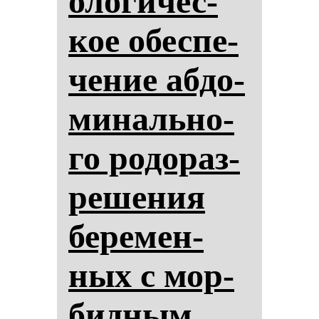
оло­ги­чес­
кое обес­пе­
че­ние аб­до­
ми­наль­но­
го ро­до­раз­
ре­ше­ния
бе­ре­мен­
ных с мор­
бид­ным