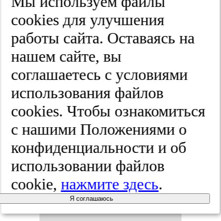
Мы используем файлы
cооkies для улучшения
чес­твен­
работы сайта. Оставаясь на
ных кол­лег.
нашем сайте, вы
соглашаетесь с условиями
Рос­сий­ский
использования файлов
вес­тник
cооkies. Чтобы ознакомиться
с нашими Положениями о
аку­ше­ра-ги­
конфиденциальности и об
не­ко­ло­га.
использовании файлов
cookie,
нажмите здесь
.
2026;(2):84-90
Я соглашаюсь