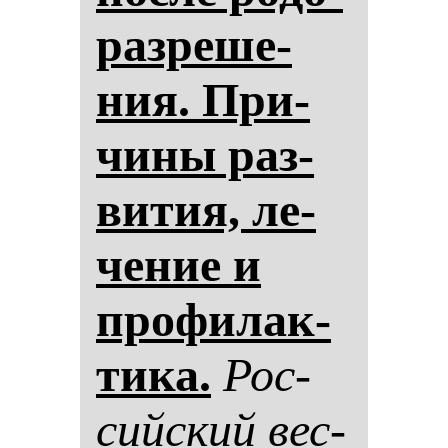
раз­ре­ше­
ния. При­
чи­ны раз­
ви­тия, ле­
че­ние и
про­фи­лак­
ти­ка.
Рос­
сий­ский вес­