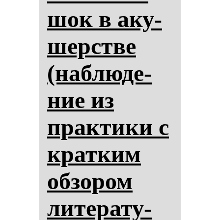
шок в аку­
шерстве
(наб­лю­де­
ние из
прак­ти­ки с
крат­ким
об­зо­ром
ли­те­ра­ту­