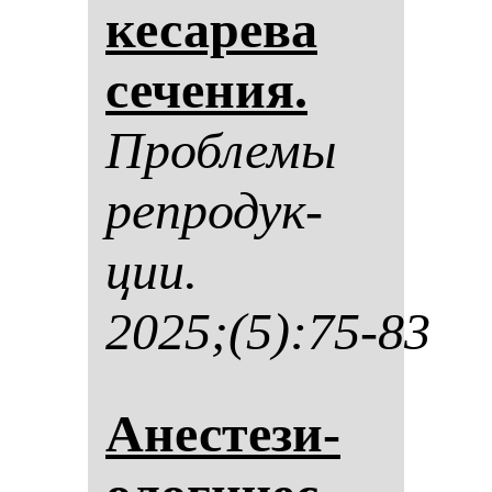
ке­са­ре­ва
се­че­ния.
Проб­ле­мы
реп­ро­дук­
ции.
2025;(5):75-83
Анес­те­зи­