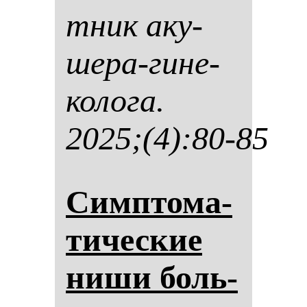
тник аку­
ше­ра-ги­не­
ко­ло­га.
2025;(4):80-85
Сим­пто­ма­
ти­чес­кие
ни­ши боль­