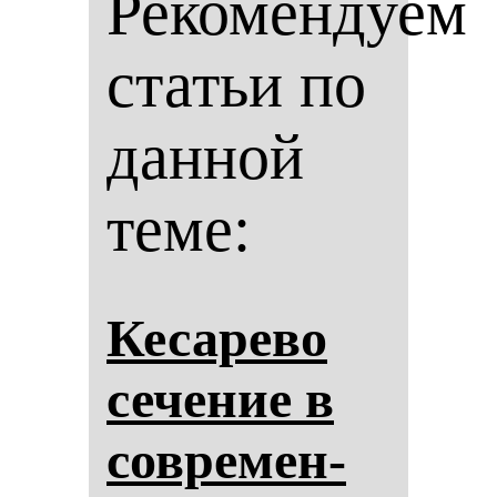
Рекомендуем
статьи по
данной
теме:
Ке­са­ре­во
се­че­ние в
сов­ре­мен­