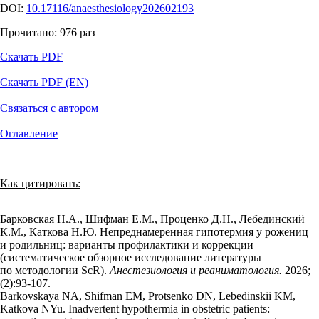
DOI:
10.17116/anaesthesiology202602193
Прочитано:
976
раз
Скачать PDF
Скачать PDF (EN)
Связаться с автором
Оглавление
Как цитировать:
Барковская Н.А., Шифман Е.М., Проценко Д.Н., Лебединский
К.М., Каткова Н.Ю. Непреднамеренная гипотермия у рожениц
и родильниц: варианты профилактики и коррекции
(систематическое обзорное исследование литературы
по методологии ScR).
Анестезиология и реаниматология.
2026;
(2):93‑107.
Barkovskaya NA, Shifman EM, Protsenko DN, Lebedinskii KM,
Katkova NYu. Inadvertent hypothermia in obstetric patients: