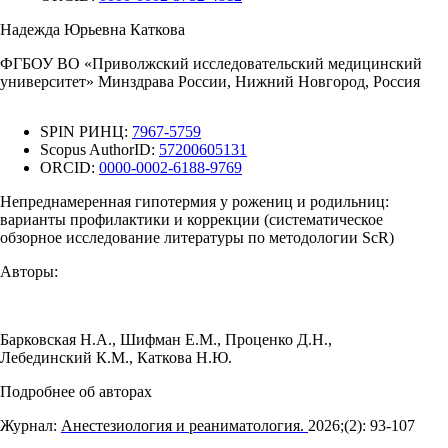
Надежда Юрьевна Каткова
ФГБОУ ВО «Приволжский исследовательский медицинский
университет» Минздрава России, Нижний Новгород, Россия
SPIN РИНЦ:
7967-5759
Scopus AuthorID:
57200605131
ORCID:
0000-0002-6188-9769
Непреднамеренная гипотермия у рожениц и родильниц:
варианты профилактики и коррекции (систематическое
обзорное исследование литературы по методологии ScR)
Авторы:
Барковская Н.А.
,
Шифман Е.М.
,
Проценко Д.Н.
,
Лебединский К.М.
,
Каткова Н.Ю.
Подробнее об авторах
Журнал:
Анестезиология и реаниматология.
2026;(2): 93‑107