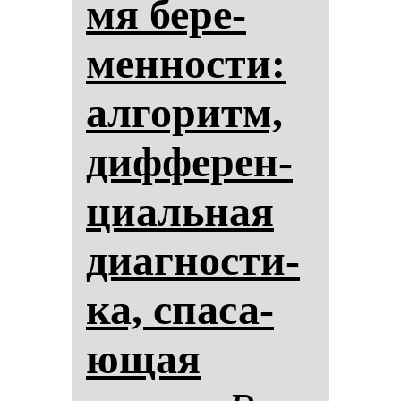
мя бе­ре­
мен­нос­ти:
ал­го­ритм,
диф­фе­рен­
ци­аль­ная
ди­аг­нос­ти­
ка, спа­са­
ющая