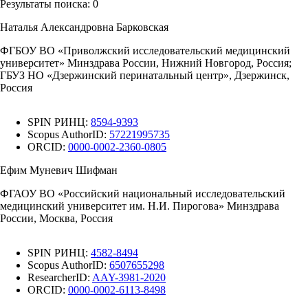
Результаты поиска:
0
Наталья Александровна Барковская
ФГБОУ ВО «Приволжский исследовательский медицинский
университет» Минздрава России, Нижний Новгород, Россия;
ГБУЗ НО «Дзержинский перинатальный центр», Дзержинск,
Россия
SPIN РИНЦ:
8594-9393
Scopus AuthorID:
57221995735
ORCID:
0000-0002-2360-0805
Ефим Муневич Шифман
ФГАОУ ВО «Российский национальный исследовательский
медицинский университет им. Н.И. Пирогова» Минздрава
России, Москва, Россия
SPIN РИНЦ:
4582-8494
Scopus AuthorID:
6507655298
ResearcherID:
AAY-3981-2020
ORCID:
0000-0002-6113-8498