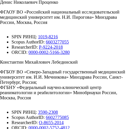
Денис Николаевич Проценко
ФГАОУ ВО «Российский национальный исследовательский
медицинский университет им. Н.И. Пирогова» Минздрава
России, Москва, Россия
SPIN РИНЦ:
1019-8216
Scopus AuthorID:
6603277055
ResearcherID:
P-9224-2018
ORCID:
0000-0002-5166-3280
Константин Михайлович Лебединский
ФГБОУ ВО «Северо-Западный государственный медицинский
университет им. И.И. Мечникова» Минздрава России, Санкт-
Петербург, Россия;
ФГБНУ «Федеральный научно-клинический центр
реаниматологии и реабилитологии» Минобрнауки России,
Москва, Россия
SPIN РИНЦ:
3590-2308
Scopus AuthorID:
6602775085
ResearcherID:
O-8655-2014
ORCID:
0000-0002-5752-4812