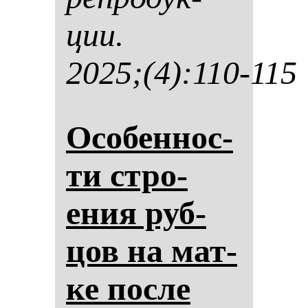
ции.
2025;(4):110-115
Осо­бен­нос­
ти стро­
ения руб­
цов на мат­
ке пос­ле