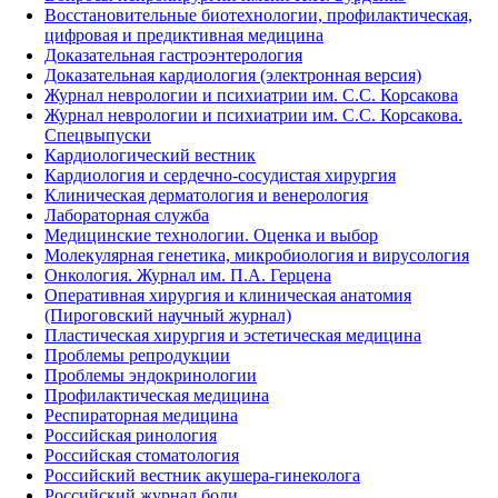
Восстановительные биотехнологии, профилактическая,
цифровая и предиктивная медицина
Доказательная гастроэнтерология
Доказательная кардиология (электронная версия)
Журнал неврологии и психиатрии им. С.С. Корсакова
Журнал неврологии и психиатрии им. С.С. Корсакова.
Спецвыпуски
Кардиологический вестник
Кардиология и сердечно-сосудистая хирургия
Клиническая дерматология и венерология
Лабораторная служба
Медицинские технологии. Оценка и выбор
Молекулярная генетика, микробиология и вирусология
Онкология. Журнал им. П.А. Герцена
Оперативная хирургия и клиническая анатомия
(Пироговский научный журнал)
Пластическая хирургия и эстетическая медицина
Проблемы репродукции
Проблемы эндокринологии
Профилактическая медицина
Респираторная медицина
Российская ринология
Российская стоматология
Российский вестник акушера-гинеколога
Российский журнал боли