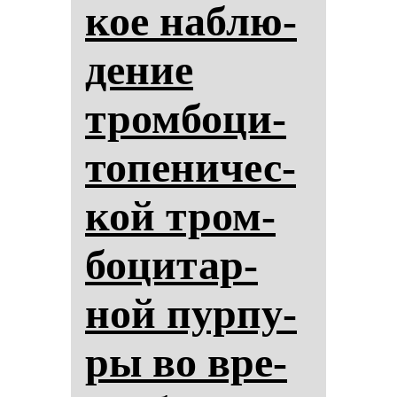
кое наб­лю­
де­ние
тром­бо­ци­
то­пе­ни­чес­
кой тром­
бо­ци­тар­
ной пур­пу­
ры во вре­