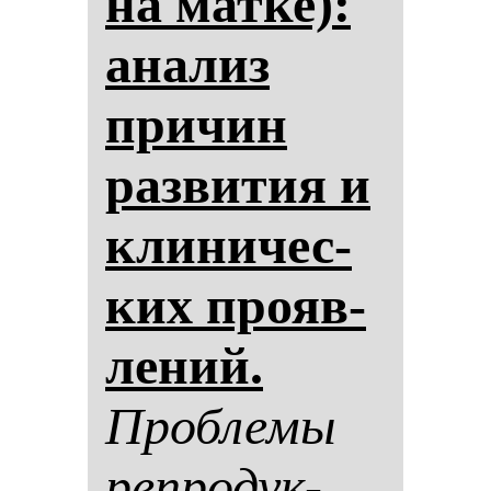
на мат­ке):
ана­лиз
при­чин
раз­ви­тия и
кли­ни­чес­
ких про­яв­
ле­ний.
Проб­ле­мы
реп­ро­дук­