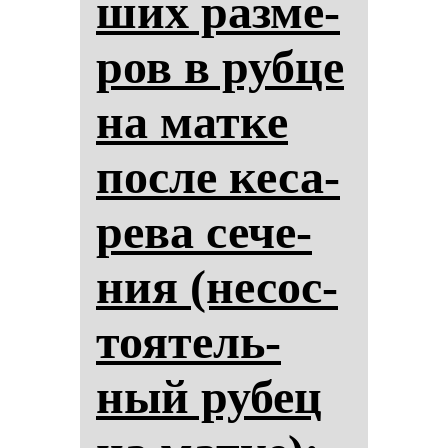
ших раз­ме­
ров в руб­це
на мат­ке
пос­ле ке­са­
ре­ва се­че­
ния (не­сос­
то­ятель­
ный ру­бец