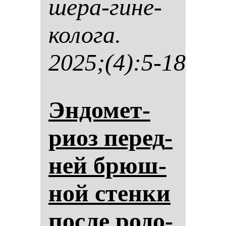
ше­ра-ги­не­
ко­ло­га.
2025;(4):5-18
Эн­до­мет­
ри­оз пе­ред­
ней брюш­
ной стен­ки
пос­ле ро­до­