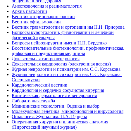
общественного здоровья
Анестезиология и реаниматология
Архив патологии
Вестник оториноларингологии
Вестник офтальмологии
Вестник травматологии и ортопедии им Н.Н. Приорова
Вопросы курортологии, физиотерапии и лечебной
физической культуры
Вопросы нейрохирургии имени Н.Н. Бурденко
Восстановительные биотехнологии, профилактическая,
цифровая и предиктивная медицина
Доказательная гастроэнтерология
Доказательная кардиология (электронная версия)
Журнал неврологии и психиатрии им. С.С. Корсакова
Журнал неврологии и психиатрии им. С.С. Корсакова.
Спецвыпуски
Кардиологический вестник
Кардиология и сердечно-сосудистая хирургия
Клиническая дерматология и венерология
Лабораторная служба
Медицинские технологии. Оценка и выбор
Молекулярная генетика, микробиология и вирусология
Онкология. Журнал им. П.А. Герцена
Оперативная хирургия и клиническая анатомия
(Пироговский научный журнал)