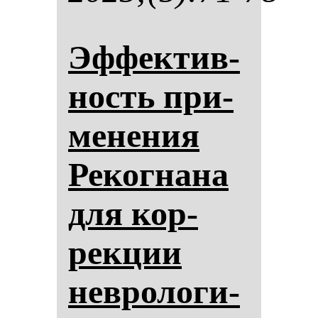
Эф­фек­тив­
ность при­
ме­не­ния
Ре­ког­на­на
для кор­
рек­ции
нев­ро­ло­ги­