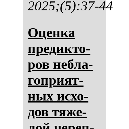
2025;(5):37-44
Оцен­ка
пре­дик­то­
ров неб­ла­
гоп­ри­ят­
ных ис­хо­
дов тя­же­
лой че­реп­