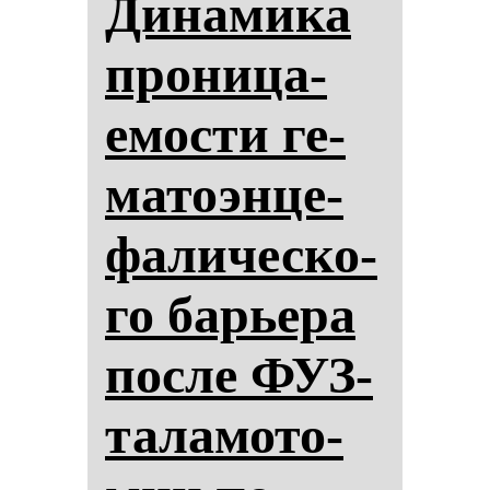
Ди­на­ми­ка
про­ни­ца­
емос­ти ге­
ма­то­эн­це­
фа­ли­чес­ко­
го барье­ра
пос­ле ФУЗ-
та­ла­мо­то­