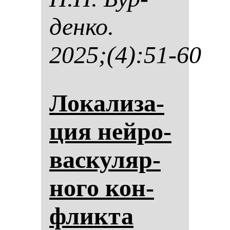
ден­ко.
2025;(4):51-60
Ло­ка­ли­за­
ция ней­ро­
вас­ку­ляр­
но­го кон­
флик­та