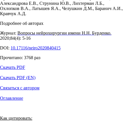
Александрова Е.В.
,
Струнина Ю.В.
,
Лихтерман Л.Б.
,
Охлопков В.А.
,
Латышев Я.А.
,
Челушкин Д.М.
,
Баранич А.И.
,
Кравчук А.Д.
Подробнее об авторах
Журнал:
Вопросы нейрохирургии имени Н.Н. Бурденко.
2020;84(4): 5‑16
DOI:
10.17116/neiro2020840415
Прочитано:
3768
раз
Скачать PDF
Скачать PDF (EN)
Связаться с автором
Оглавление
Как цитировать: