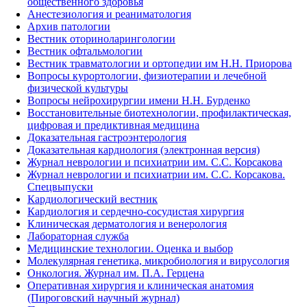
общественного здоровья
Анестезиология и реаниматология
Архив патологии
Вестник оториноларингологии
Вестник офтальмологии
Вестник травматологии и ортопедии им Н.Н. Приорова
Вопросы курортологии, физиотерапии и лечебной
физической культуры
Вопросы нейрохирургии имени Н.Н. Бурденко
Восстановительные биотехнологии, профилактическая,
цифровая и предиктивная медицина
Доказательная гастроэнтерология
Доказательная кардиология (электронная версия)
Журнал неврологии и психиатрии им. С.С. Корсакова
Журнал неврологии и психиатрии им. С.С. Корсакова.
Спецвыпуски
Кардиологический вестник
Кардиология и сердечно-сосудистая хирургия
Клиническая дерматология и венерология
Лабораторная служба
Медицинские технологии. Оценка и выбор
Молекулярная генетика, микробиология и вирусология
Онкология. Журнал им. П.А. Герцена
Оперативная хирургия и клиническая анатомия
(Пироговский научный журнал)