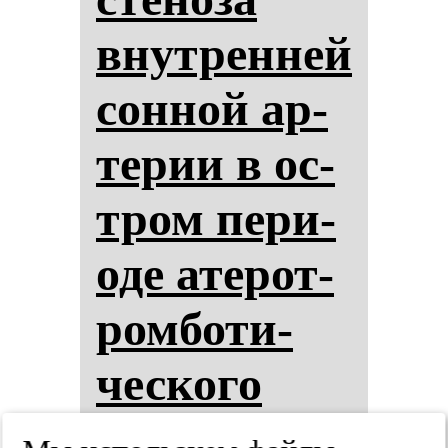
внут­рен­ней
сон­ной ар­
те­рии в ос­
тром пе­ри­
оде ате­рот­
ром­бо­ти­
чес­ко­го
ише­ми­чес­