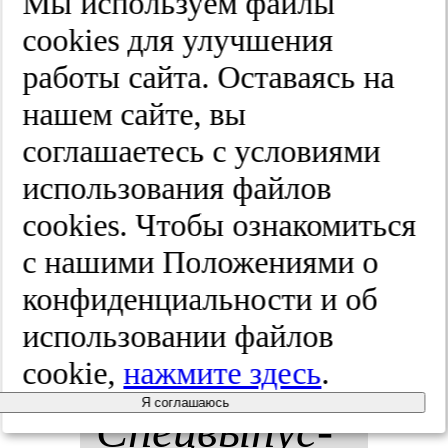
Мы используем файлы
ко­го ин­
cооkies для улучшения
работы сайта. Оставаясь на
суль­та.
нашем сайте, вы
Жур­нал нев­
соглашаетесь с условиями
использования файлов
ро­ло­гии и
cооkies. Чтобы ознакомиться
пси­хи­ат­рии
с нашими Положениями о
конфиденциальности и об
им. С.С.
использовании файлов
Кор­са­ко­ва.
cookie,
нажмите здесь
.
Я соглашаюсь
Спец­вы­пус­