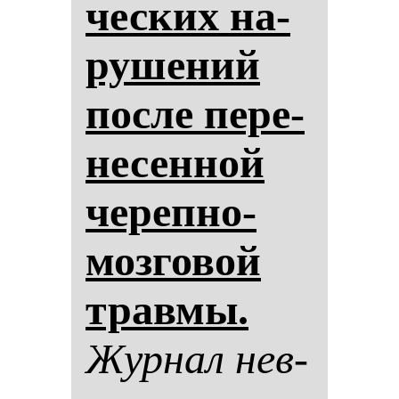
чес­ких на­
ру­ше­ний
пос­ле пе­ре­
не­сен­ной
че­реп­но-
моз­го­вой
трав­мы.
Жур­нал нев­