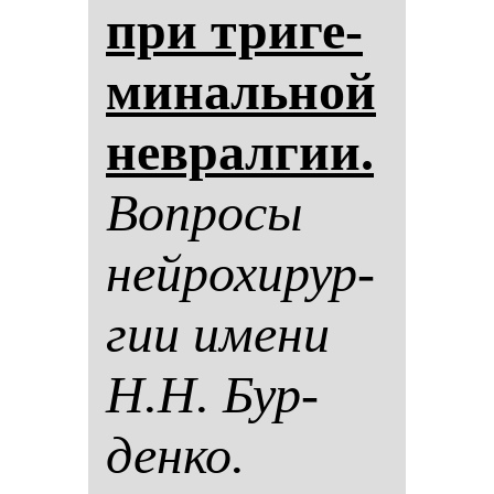
при три­ге­
ми­наль­ной
нев­рал­гии.
Воп­ро­сы
ней­ро­хи­рур­
гии име­ни
Н.Н. Бур­
ден­ко.