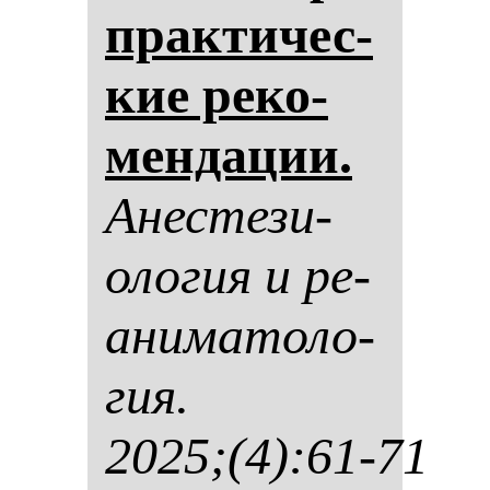
прак­ти­чес­
кие ре­ко­
мен­да­ции.
Анес­те­зи­
оло­гия и ре­
ани­ма­то­ло­
гия.
2025;(4):61-71