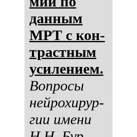
мии по
дан­ным
МРТ с кон­
трастным
уси­ле­ни­ем.
Воп­ро­сы
ней­ро­хи­рур­
гии име­ни
Н.Н. Бур­