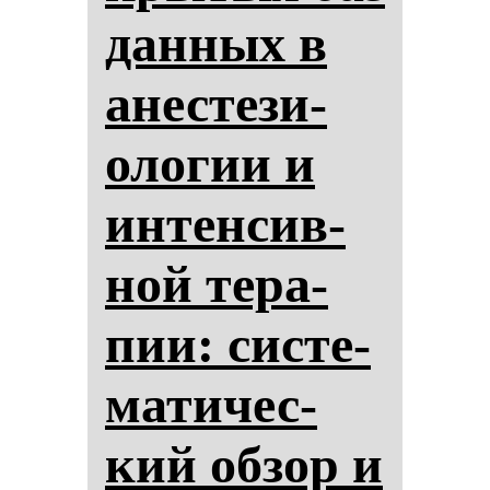
дан­ных в
анес­те­зи­
оло­гии и
ин­тен­сив­
ной те­ра­
пии: сис­те­
ма­ти­чес­
кий об­зор и