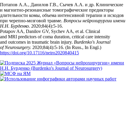
Потапов А.А., Данилов Г.В., Сычев А.А. и др. Клинические
и магнитно-резонансные томографические предикторы
длительности комы, объема интенсивной терапии и исходов
при черепно-мозговой травме.
Вопросы нейрохирургии имени
Н.Н. Бурденко.
2020;84(4):5‑16.
Potapov AA, Danilov GV, Sychev AA, et al. Clinical
and MRI predictors of coma duration, critical care intensity
and outcomes in traumatic brain injury.
Burdenko's Journal
of Neurosurgery.
2020;84(4):5‑16. (In Russ., In Engl.)
https://doi.org/10.17116/neiro2020840415