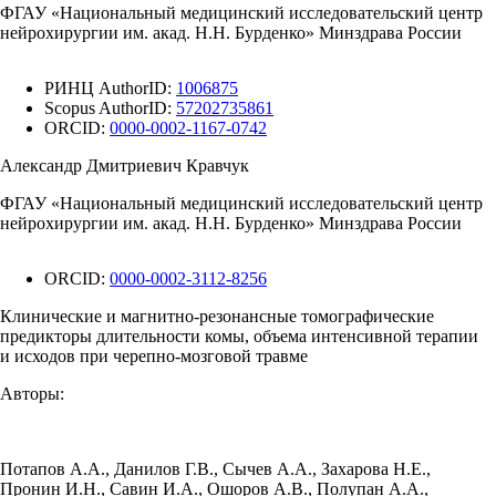
ФГАУ «Национальный медицинский исследовательский центр
нейрохирургии им. акад. Н.Н. Бурденко» Минздрава России
РИНЦ AuthorID:
1006875
Scopus AuthorID:
57202735861
ORCID:
0000-0002-1167-0742
Александр Дмитриевич Кравчук
ФГАУ «Национальный медицинский исследовательский центр
нейрохирургии им. акад. Н.Н. Бурденко» Минздрава России
ORCID:
0000-0002-3112-8256
Клинические и магнитно-резонансные томографические
предикторы длительности комы, объема интенсивной терапии
и исходов при черепно-мозговой травме
Авторы:
Потапов А.А.
,
Данилов Г.В.
,
Сычев А.А.
,
Захарова Н.Е.
,
Пронин И.Н.
,
Савин И.А.
,
Ошоров А.В.
,
Полупан А.А.
,