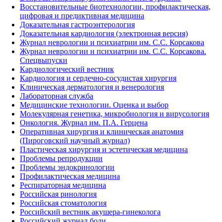
Восстановительные биотехнологии, профилактическая,
цифровая и предиктивная медицина
Доказательная гастроэнтерология
Доказательная кардиология (электронная версия)
Журнал неврологии и психиатрии им. С.С. Корсакова
Журнал неврологии и психиатрии им. С.С. Корсакова.
Спецвыпуски
Кардиологический вестник
Кардиология и сердечно-сосудистая хирургия
Клиническая дерматология и венерология
Лабораторная служба
Медицинские технологии. Оценка и выбор
Молекулярная генетика, микробиология и вирусология
Онкология. Журнал им. П.А. Герцена
Оперативная хирургия и клиническая анатомия
(Пироговский научный журнал)
Пластическая хирургия и эстетическая медицина
Проблемы репродукции
Проблемы эндокринологии
Профилактическая медицина
Респираторная медицина
Российская ринология
Российская стоматология
Российский вестник акушера-гинеколога
Российский журнал боли