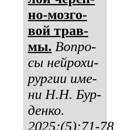
но-моз­го­
вой трав­
мы.
Воп­ро­
сы ней­ро­хи­
рур­гии име­
ни Н.Н. Бур­
ден­ко.
2025;(5):71-78