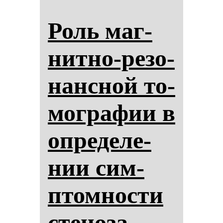
Роль маг­
нит­но-ре­зо­
нан­сной то­
мог­ра­фии в
оп­ре­де­ле­
нии сим­
птом­нос­ти
сте­но­за