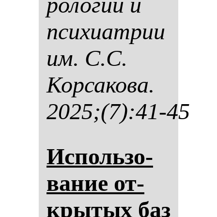
ро­ло­гии и
пси­хи­ат­рии
им. С.С.
Кор­са­ко­ва.
2025;(7):41-45
Ис­поль­зо­
ва­ние от­
кры­тых баз