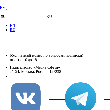
Вход
RU
EN
RU
+7 (495) 482-4118
+7 (495) 482-4329
+8 800 250-18-12
(бесплатный номер по вопросам подписки)
пн-пт с 10 до 18
Издательство «Медиа Сфера»
а/я 54, Москва, Россия, 127238
info@mediasphera.ru
вКонтакте
Tel