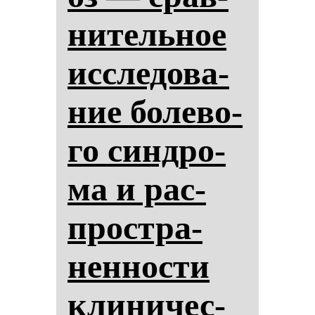
ни­тель­ное
ис­сле­до­ва­
ние бо­ле­во­
го син­дро­
ма и рас­
простра­
нен­нос­ти
кли­ни­чес­