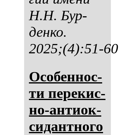
Н.Н. Бур­
ден­ко.
2025;(4):51-60
Осо­бен­нос­
ти пе­ре­кис­
но-ан­ти­ок­
си­дан­тно­го