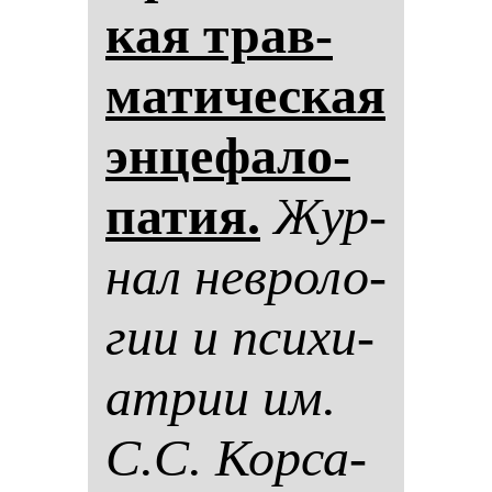
кая трав­
ма­ти­чес­кая
эн­це­фа­ло­
па­тия.
Жур­
нал нев­ро­ло­
гии и пси­хи­
ат­рии им.
С.С. Кор­са­