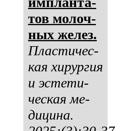
им­план­та­
тов мо­лоч­
ных же­лез.
Плас­ти­чес­
кая хи­рур­гия
и эс­те­ти­
чес­кая ме­
ди­ци­на.
2025;(3):30-37