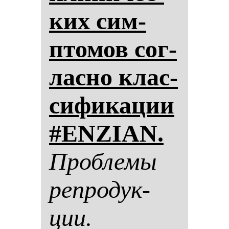
ких сим­
пто­мов сог­
лас­но клас­
си­фи­ка­ции
#ENZIAN.
Проб­ле­мы
реп­ро­дук­
ции.