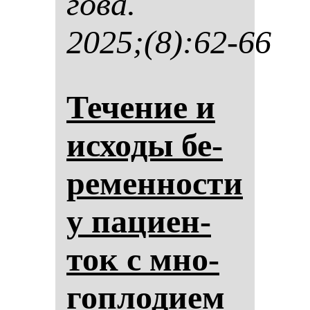
го­ва.
2025;(8):62-66
Те­че­ние и
ис­хо­ды бе­
ре­мен­нос­ти
у па­ци­ен­
ток с мно­
гоп­ло­ди­ем