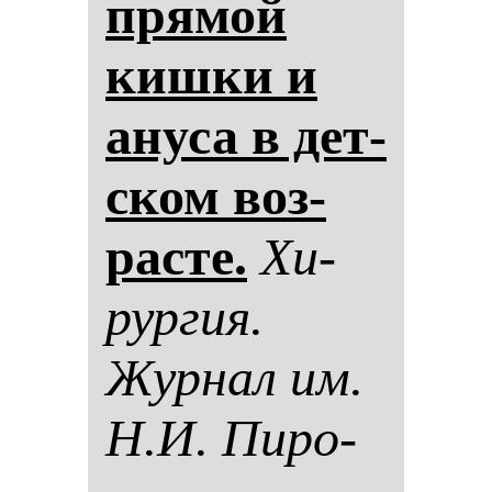
пря­мой
киш­ки и
ану­са в дет­
ском воз­
рас­те.
Хи­
рур­гия.
Жур­нал им.
Н.И. Пи­ро­