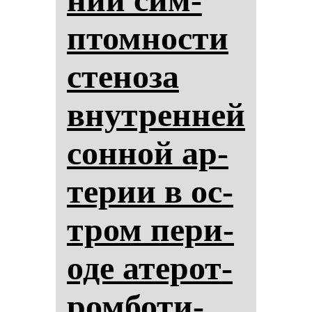
птом­нос­ти
сте­но­за
внут­рен­ней
сон­ной ар­
те­рии в ос­
тром пе­ри­
оде ате­рот­
ром­бо­ти­