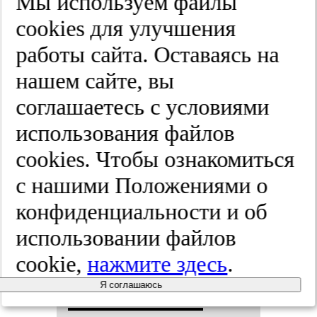
Мы используем файлы
зуль­та­тов
cооkies для улучшения
ре­
работы сайта. Оставаясь на
нашем сайте, вы
конструк­
соглашаетесь с условиями
тив­ной
использования файлов
cооkies. Чтобы ознакомиться
кра­ни­оп­
с нашими Положениями о
лас­ти­ки у
конфиденциальности и об
использовании файлов
де­тей с са­
cookie,
нажмите здесь
.
гит­таль­
Я соглашаюсь