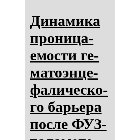
Ди­на­ми­ка
про­ни­ца­
емос­ти ге­
ма­то­эн­це­
фа­ли­чес­ко­
го барье­ра
пос­ле ФУЗ-