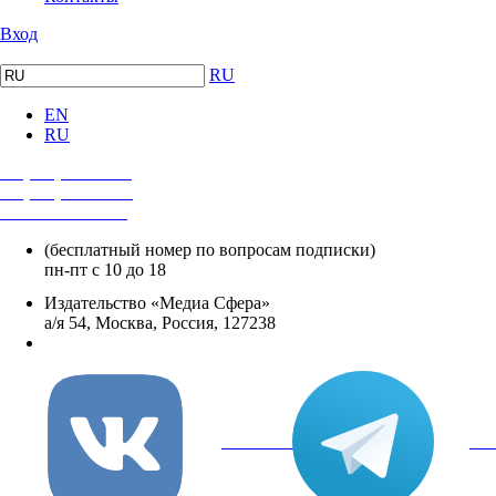
Вход
RU
EN
RU
+7 (495) 482-4118
+7 (495) 482-4329
+8 800 250-18-12
(бесплатный номер по вопросам подписки)
пн-пт с 10 до 18
Издательство «Медиа Сфера»
а/я 54, Москва, Россия, 127238
info@mediasphera.ru
вКонтакте
Tel