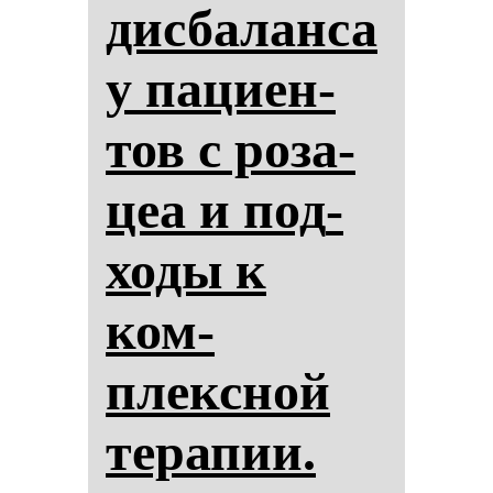
дис­ба­лан­са
у па­ци­ен­
тов с ро­за­
цеа и под­
хо­ды к
ком­
плексной
те­ра­пии.