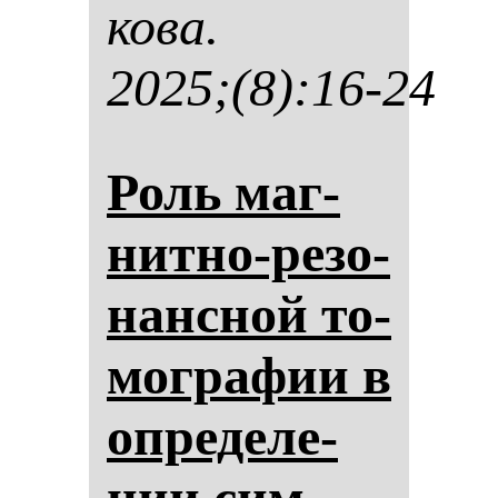
ко­ва.
2025;(8):16-24
Роль маг­
нит­но-ре­зо­
нан­сной то­
мог­ра­фии в
оп­ре­де­ле­
нии сим­