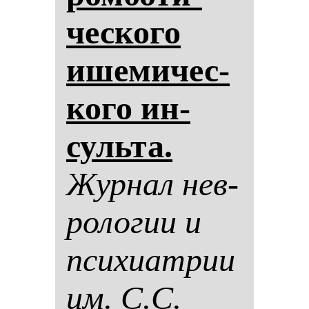
чес­ко­го
ише­ми­чес­
ко­го ин­
суль­та.
Жур­нал нев­
ро­ло­гии и
пси­хи­ат­рии
им. С.С.