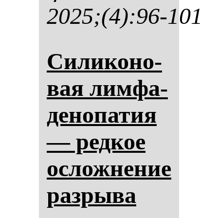
2025;(4):96-101
Си­ли­ко­но­
вая лим­фа­
де­но­па­тия
— ред­кое
ос­лож­не­ние
раз­ры­ва