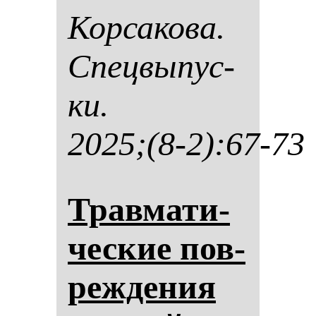
Кор­са­ко­ва.
Спец­вы­пус­
ки.
2025;(8-2):67-73
Трав­ма­ти­
чес­кие пов­
реж­де­ния