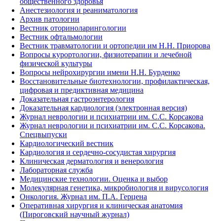
общественного здоровья
Анестезиология и реаниматология
Архив патологии
Вестник оториноларингологии
Вестник офтальмологии
Вестник травматологии и ортопедии им Н.Н. Приорова
Вопросы курортологии, физиотерапии и лечебной
физической культуры
Вопросы нейрохирургии имени Н.Н. Бурденко
Восстановительные биотехнологии, профилактическая,
цифровая и предиктивная медицина
Доказательная гастроэнтерология
Доказательная кардиология (электронная версия)
Журнал неврологии и психиатрии им. С.С. Корсакова
Журнал неврологии и психиатрии им. С.С. Корсакова.
Спецвыпуски
Кардиологический вестник
Кардиология и сердечно-сосудистая хирургия
Клиническая дерматология и венерология
Лабораторная служба
Медицинские технологии. Оценка и выбор
Молекулярная генетика, микробиология и вирусология
Онкология. Журнал им. П.А. Герцена
Оперативная хирургия и клиническая анатомия
(Пироговский научный журнал)