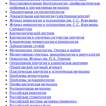
Восстановительные биотехнологии, профилактическая,
цифровая и предиктивная медицина
Доказательная гастроэнтерология
Доказательная кардиология (электронная версия)
Журнал неврологии и психиатрии им. С.С. Корсакова
Журнал неврологии и психиатрии им. С.С. Корсакова.
Спецвыпуски
Кардиологический вестник
Кардиология и сердечно-сосудистая хирургия
Клиническая дерматология и венерология
Лабораторная служба
Медицинские технологии. Оценка и выбор
Молекулярная генетика, микробиология и вирусология
Онкология. Журнал им. П.А. Герцена
Оперативная хирургия и клиническая анатомия
(Пироговский научный журнал)
Пластическая хирургия и эстетическая медицина
Проблемы репродукции
Проблемы эндокринологии
Профилактическая медицина
Респираторная медицина
Российская ринология
Российская стоматология
Российский вестник акушера-гинеколога
Российский журнал боли