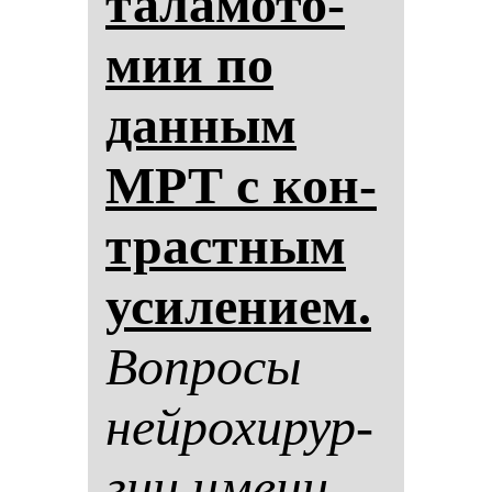
та­ла­мо­то­
мии по
дан­ным
МРТ с кон­
трастным
уси­ле­ни­ем.
Воп­ро­сы
ней­ро­хи­рур­
гии име­ни