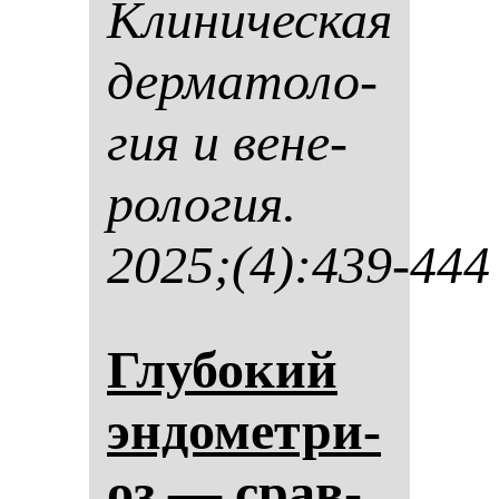
Кли­ни­чес­кая
дер­ма­то­ло­
гия и ве­не­
ро­ло­гия.
2025;(4):439-444
Глу­бо­кий
эн­до­мет­ри­
оз — срав­