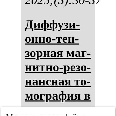
Диф­фу­зи­
он­но-тен­
зор­ная маг­
нит­но-ре­зо­
нан­сная то­
мог­ра­фия в
оцен­ке ре­