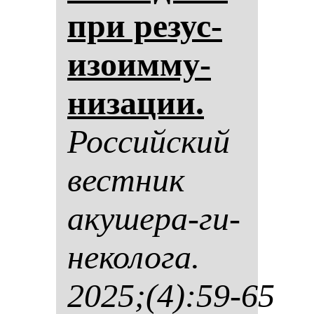
при ре­зус-
изо­им­му­
ни­за­ции.
Рос­сий­ский
вес­тник
аку­ше­ра-ги­
не­ко­ло­га.
2025;(4):59-65