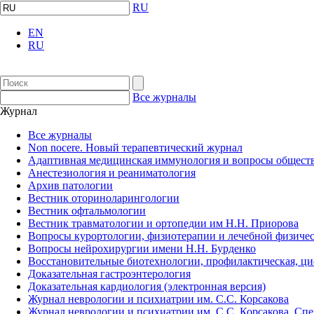
RU
EN
RU
Все журналы
Журнал
Все журналы
Non nocere. Новый терапевтический журнал
Адаптивная медицинская иммунология и вопросы обществ
Анестезиология и реаниматология
Архив патологии
Вестник оториноларингологии
Вестник офтальмологии
Вестник травматологии и ортопедии им Н.Н. Приорова
Вопросы курортологии, физиотерапии и лечебной физичес
Вопросы нейрохирургии имени Н.Н. Бурденко
Восстановительные биотехнологии, профилактическая, ц
Доказательная гастроэнтерология
Доказательная кардиология (электронная версия)
Журнал неврологии и психиатрии им. С.С. Корсакова
Журнал неврологии и психиатрии им. С.С. Корсакова. Сп