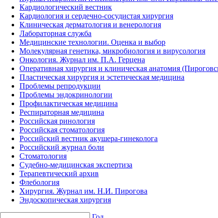
Кардиологический вестник
Кардиология и сердечно-сосудистая хирургия
Клиническая дерматология и венерология
Лабораторная служба
Медицинские технологии. Оценка и выбор
Молекулярная генетика, микробиология и вирусология
Онкология. Журнал им. П.А. Герцена
Оперативная хирургия и клиническая анатомия (Пирогов
Пластическая хирургия и эстетическая медицина
Проблемы репродукции
Проблемы эндокринологии
Профилактическая медицина
Респираторная медицина
Российская ринология
Российская стоматология
Российский вестник акушера-гинеколога
Российский журнал боли
Стоматология
Судебно-медицинская экспертиза
Терапевтический архив
Флебология
Хирургия. Журнал им. Н.И. Пирогова
Эндоскопическая хирургия
Год