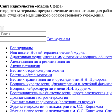
Сайт издательства «Медиа Сфера»
содержит материалы, предназначенные исключительно для рабо
или студентом медицинского образовательного учреждения.
Все журналы
Все журналы
Non nocere. Новый терапевтический журнал
Адаптивная медицинская иммунология и вопросы обществ
Анестезиология и реаниматология
Архив патологии
Вестник оториноларингологии
Вестник офтальмологии
Вестник травматологии и ортопедии им Н.Н. Приорова
Вопросы курортологии, физиотерапии и лечебной физичес
Вопросы нейрохирургии имени Н.Н. Бурденко
Восстановительные биотехнологии, профилактическая, ц
Доказательная гастроэнтерология
Доказательная кардиология (электронная версия)
Журнал неврологии и психиатрии им. С.С. Корсакова
Журнал неврологии и психиатрии им. С.С. Корсакова. Сп