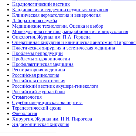
Кардиологический вестник
Кардиология и сердечно-сосудистая хирургия
Клиническая дерматология и венерология
Лабораторная служба
Медицинские технологии. Оценка и выбор
Молекулярная генетика, микробиология и вирусология
Онкология. Журнал им. П.А. Герцена
Оперативная хирургия и клиническая анатомия (Пирогов
Пластическая хирургия и эстетическая медицина
Проблемы репродукции
Проблемы эндокринологии
Профилактическая медицина
Респираторная медицина
Российская ринология
Российская стоматология
Российский вестник акушера-гинеколога
Российский журнал боли
Стоматология
Судебно-медицинская экспертиза
Терапевтический архив
Флебология
Хирургия. Журнал им. Н.И. Пирогова
Эндоскопическая хирургия