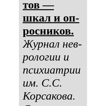
тов —
шкал и оп­
рос­ни­ков.
Жур­нал нев­
ро­ло­гии и
пси­хи­ат­рии
им. С.С.
Кор­са­ко­ва.