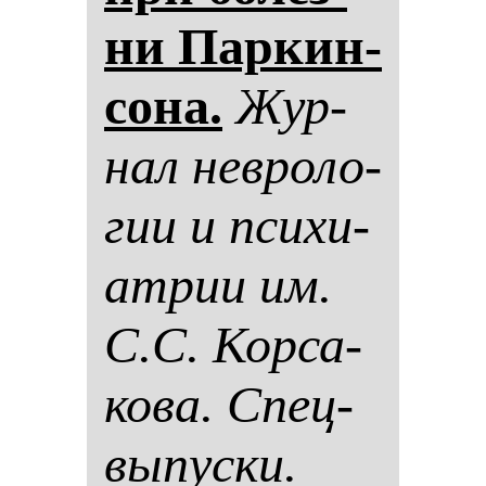
ни Пар­кин­
со­на.
Жур­
нал нев­ро­ло­
гии и пси­хи­
ат­рии им.
С.С. Кор­са­
ко­ва. Спец­
вы­пус­ки.