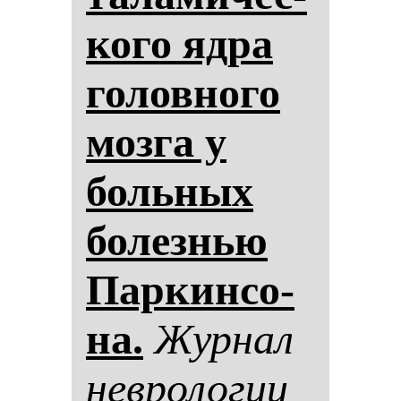
ко­го яд­ра
го­лов­но­го
моз­га у
боль­ных
бо­лез­нью
Пар­кин­со­
на.
Жур­нал
нев­ро­ло­гии