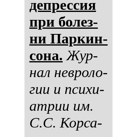
деп­рес­сия
при бо­лез­
ни Пар­кин­
со­на.
Жур­
нал нев­ро­ло­
гии и пси­хи­
ат­рии им.
С.С. Кор­са­