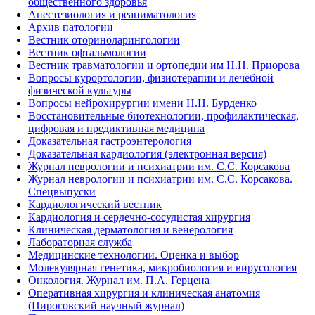
общественного здоровья
Анестезиология и реаниматология
Архив патологии
Вестник оториноларингологии
Вестник офтальмологии
Вестник травматологии и ортопедии им Н.Н. Приорова
Вопросы курортологии, физиотерапии и лечебной
физической культуры
Вопросы нейрохирургии имени Н.Н. Бурденко
Восстановительные биотехнологии, профилактическая,
цифровая и предиктивная медицина
Доказательная гастроэнтерология
Доказательная кардиология (электронная версия)
Журнал неврологии и психиатрии им. С.С. Корсакова
Журнал неврологии и психиатрии им. С.С. Корсакова.
Спецвыпуски
Кардиологический вестник
Кардиология и сердечно-сосудистая хирургия
Клиническая дерматология и венерология
Лабораторная служба
Медицинские технологии. Оценка и выбор
Молекулярная генетика, микробиология и вирусология
Онкология. Журнал им. П.А. Герцена
Оперативная хирургия и клиническая анатомия
(Пироговский научный журнал)