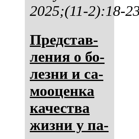
2025;(11-2):18-2
Пред­став­
ле­ния о бо­
лез­ни и са­
мо­оцен­ка
ка­чес­тва
жиз­ни у па­