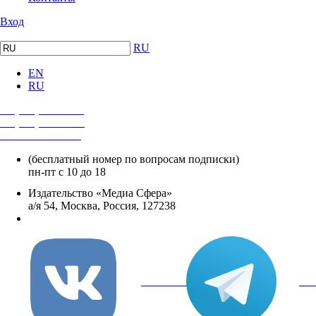
Вход
RU
EN
RU
+7 (495) 482-4118
+7 (495) 482-4329
+8 800 250-18-12
(бесплатный номер по вопросам подписки)
пн-пт с 10 до 18
Издательство «Медиа Сфера»
а/я 54, Москва, Россия, 127238
info@mediasphera.ru
вКонтакте
Tel