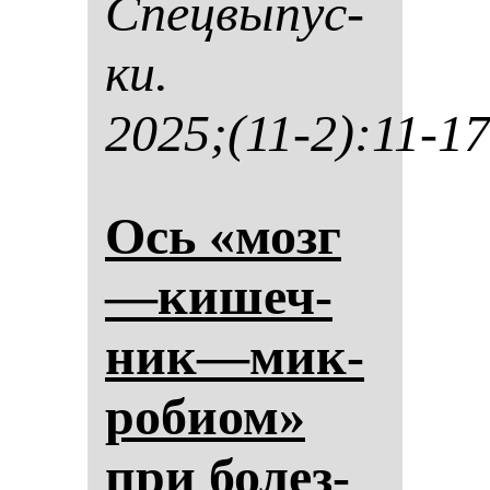
Спец­вы­пус­
ки.
2025;(11-2):11-17
Ось «мозг
—ки­шеч­
ник—мик­
ро­би­ом»
при бо­лез­