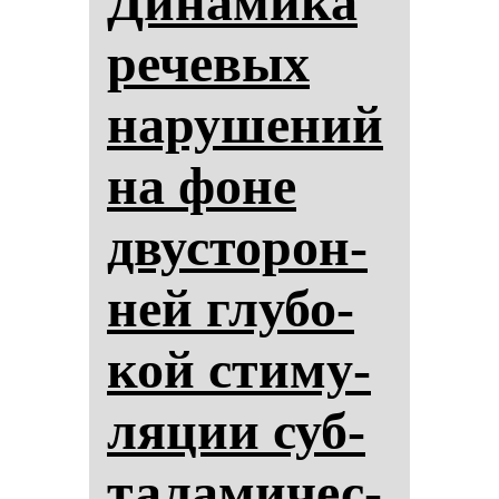
Ди­на­ми­ка
ре­че­вых
на­ру­ше­ний
на фо­не
двус­то­рон­
ней глу­бо­
кой сти­му­
ля­ции суб­
та­ла­ми­чес­