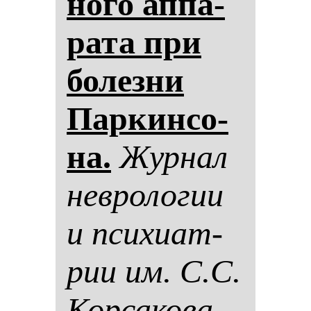
но­го ап­па­
ра­та при
бо­лез­ни
Пар­кин­со­
на.
Жур­нал
нев­ро­ло­гии
и пси­хи­ат­
рии им. С.С.
Кор­са­ко­ва.