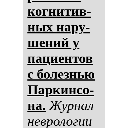
ког­ни­тив­
ных на­ру­
ше­ний у
па­ци­ен­тов
с бо­лез­нью
Пар­кин­со­
на.
Жур­нал
нев­ро­ло­гии