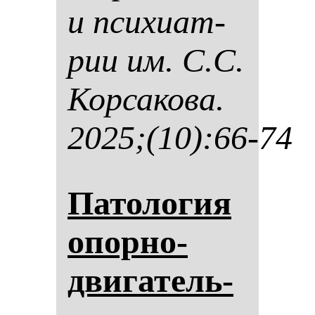
и пси­хи­ат­
рии им. С.С.
Кор­са­ко­ва.
2025;(10):66-74
Па­то­ло­гия
опор­но-
дви­га­тель­