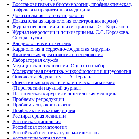
Восстановительные биотехнологии, профилактическая,
цифровая и предиктивная медицина
Доказательная гастроэнтерология
Доказательная кардиология (электронная версия)
Журнал неврологии и психиатрии им. С.С. Корсакова
Журнал неврологии и психиатрии им. С.С. Корсакова.
Спецвыпуски
Кардиологический вестник
Кардиология и сердечно-сосудистая хирургия
Клиническая дерматология и венерология
Лабораторная служба
Медицинские технологии. Оценка и выбор
Молекулярная генетика, микробиология и вирусология
Онкология. Журнал им. П.А. Герцена
Оперативная хирургия и клиническая анатомия
(Пироговский научный журнал)
Пластическая хирургия и эстетическая медицина
Проблемы репродукции
Проблемы эндокринологии
Профилактическая медицина
Респираторная медицина
Российская ринология
Российская стоматология
Российский вестник акушера-гинеколога
Российский журнал боли