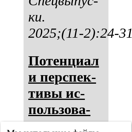
Спец­вы­пус­
ки.
2025;(11-2):24-3
По­тен­ци­ал
и пер­спек­
ти­вы ис­
поль­зо­ва­
ния ас­тра­