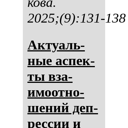
ко­ва.
2025;(9):131-138
Ак­ту­аль­
ные ас­пек­
ты вза­
имоот­но­
ше­ний деп­
рес­сии и