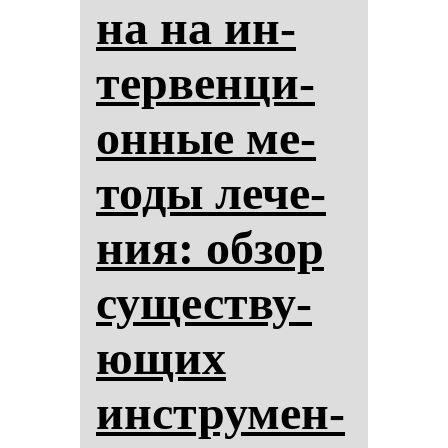
на на ин­
тер­вен­ци­
он­ные ме­
то­ды ле­че­
ния: об­зор
су­щес­тву­
ющих
инстру­мен­