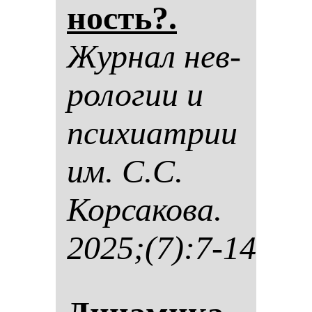
ность?.
Жур­нал нев­
ро­ло­гии и
пси­хи­ат­рии
им. С.С.
Кор­са­ко­ва.
2025;(7):7-14