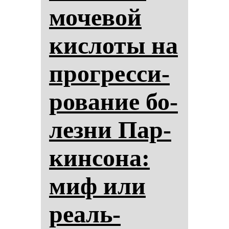
мо­че­вой
кис­ло­ты на
прог­рес­си­
ро­ва­ние бо­
лез­ни Пар­
кин­со­на:
миф или
ре­аль­