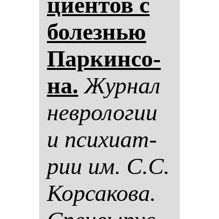
ци­ен­тов с
бо­лез­нью
Пар­кин­со­
на.
Жур­нал
нев­ро­ло­гии
и пси­хи­ат­
рии им. С.С.
Кор­са­ко­ва.