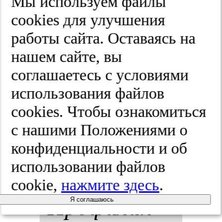
Мы используем файлы
га­ло­зи­да
cооkies для улучшения
работы сайта. Оставаясь на
IV для про­
нашем сайте, вы
фи­лак­ти­ки
соглашаетесь с условиями
использования файлов
воз­раст-ас­
cооkies. Чтобы ознакомиться
со­ци­иро­
с нашими Положениями о
ван­ных за­
конфиденциальности и об
использовании файлов
бо­ле­ва­ний.
cookie,
нажмите здесь
.
Про­фи­лак­
Я соглашаюсь