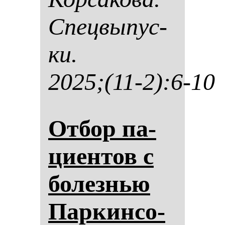
Спец­вы­пус­
ки.
2025;(11-2):6-10
От­бор па­
ци­ен­тов с
бо­лез­нью
Пар­кин­со­