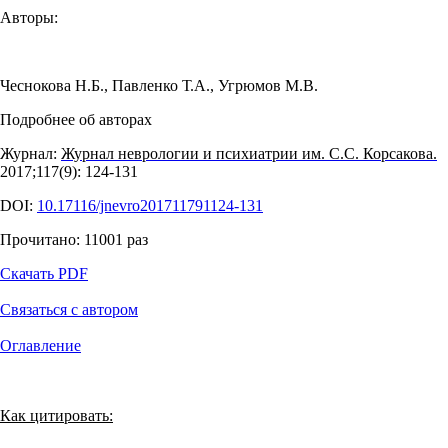
Авторы:
Чеснокова Н.Б.
,
Павленко Т.А.
,
Угрюмов М.В.
Подробнее об авторах
Журнал:
Журнал неврологии и психиатрии им. С.С. Корсакова.
2017;117(9): 124‑131
DOI:
10.17116/jnevro201711791124-131
Прочитано:
11001
раз
Скачать PDF
Связаться с автором
Оглавление
Как цитировать: