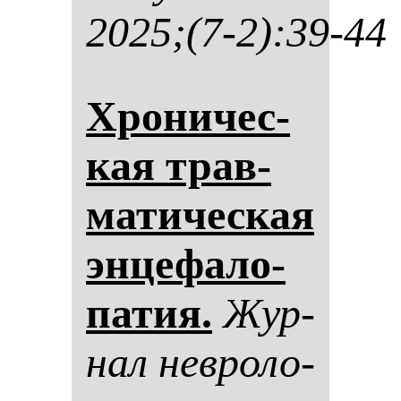
2025;(7-2):39-44
Хро­ни­чес­
кая трав­
ма­ти­чес­кая
эн­це­фа­ло­
па­тия.
Жур­
нал нев­ро­ло­