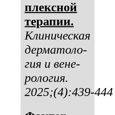
плексной
те­ра­пии.
Кли­ни­чес­кая
дер­ма­то­ло­
гия и ве­не­
ро­ло­гия.
2025;(4):439-444