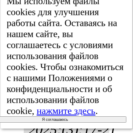
Мы используем файлы
cооkies для улучшения
под­хо­ды к
работы сайта. Оставаясь на
по­ни­ма­
нашем сайте, вы
соглашаетесь с условиями
нию па­то­
использования файлов
ге­не­за.
Рос­
cооkies. Чтобы ознакомиться
сий­ский
с нашими Положениями о
конфиденциальности и об
жур­нал бо­
использовании файлов
ли.
cookie,
нажмите здесь
.
Я соглашаюсь
2025;(3):17-21