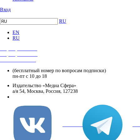
Вход
RU
EN
RU
+7 (495) 482-4118
+7 (495) 482-4329
+8 800 250-18-12
(бесплатный номер по вопросам подписки)
пн-пт с 10 до 18
Издательство «Медиа Сфера»
а/я 54, Москва, Россия, 127238
info@mediasphera.ru
вКонтакте
Tel