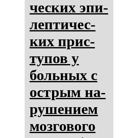
чес­ких эпи­
леп­ти­чес­
ких прис­
ту­пов у
боль­ных с
ос­трым на­
ру­ше­ни­ем
моз­го­во­го