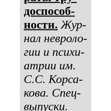
дос­по­соб­
нос­ти.
Жур­
нал нев­ро­ло­
гии и пси­хи­
ат­рии им.
С.С. Кор­са­
ко­ва. Спец­
вы­пус­ки.