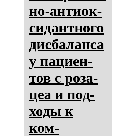
но-ан­ти­ок­
си­дан­тно­го
дис­ба­лан­са
у па­ци­ен­
тов с ро­за­
цеа и под­
хо­ды к
ком­