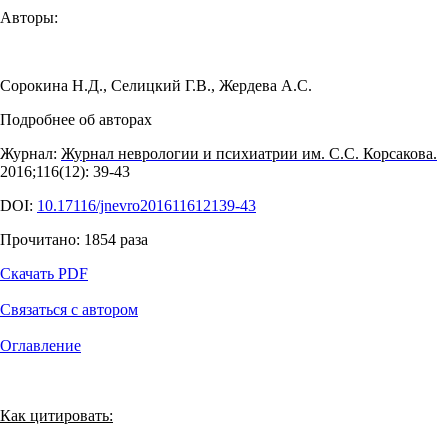
Авторы:
Сорокина Н.Д.
,
Селицкий Г.В.
,
Жердева А.С.
Подробнее об авторах
Журнал:
Журнал неврологии и психиатрии им. С.С. Корсакова.
2016;116(12): 39‑43
DOI:
10.17116/jnevro201611612139-43
Прочитано:
1854
раза
Скачать PDF
Связаться с автором
Оглавление
Как цитировать: