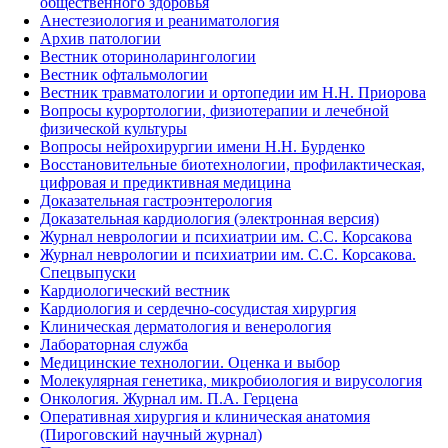
общественного здоровья
Анестезиология и реаниматология
Архив патологии
Вестник оториноларингологии
Вестник офтальмологии
Вестник травматологии и ортопедии им Н.Н. Приорова
Вопросы курортологии, физиотерапии и лечебной
физической культуры
Вопросы нейрохирургии имени Н.Н. Бурденко
Восстановительные биотехнологии, профилактическая,
цифровая и предиктивная медицина
Доказательная гастроэнтерология
Доказательная кардиология (электронная версия)
Журнал неврологии и психиатрии им. С.С. Корсакова
Журнал неврологии и психиатрии им. С.С. Корсакова.
Спецвыпуски
Кардиологический вестник
Кардиология и сердечно-сосудистая хирургия
Клиническая дерматология и венерология
Лабораторная служба
Медицинские технологии. Оценка и выбор
Молекулярная генетика, микробиология и вирусология
Онкология. Журнал им. П.А. Герцена
Оперативная хирургия и клиническая анатомия
(Пироговский научный журнал)