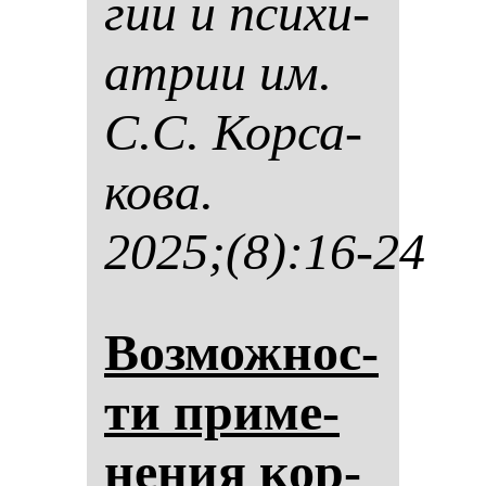
гии и пси­хи­
ат­рии им.
С.С. Кор­са­
ко­ва.
2025;(8):16-24
Воз­мож­нос­
ти при­ме­
не­ния кор­