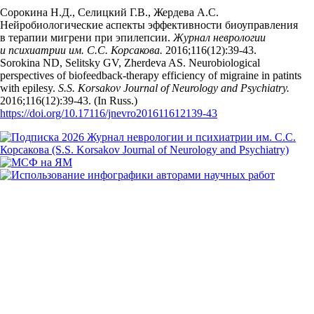
Сорокина Н.Д., Селицкий Г.В., Жердева А.С.
Нейробиологические аспекты эффективности биоуправления
в терапии мигрени при эпилепсии.
Журнал неврологии
и психиатрии им. С.С. Корсакова.
2016;116(12):39‑43.
Sorokina ND, Selitsky GV, Zherdeva AS. Neurobiological
perspectives of biofeedback-therapy efficiency of migraine in patints
with epilesy.
S.S. Korsakov Journal of Neurology and Psychiatry.
2016;116(12):39‑43. (In Russ.)
https://doi.org/10.17116/jnevro201611612139-43