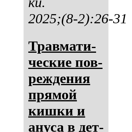
ки.
2025;(8-2):26-31
Трав­ма­ти­
чес­кие пов­
реж­де­ния
пря­мой
киш­ки и
ану­са в дет­