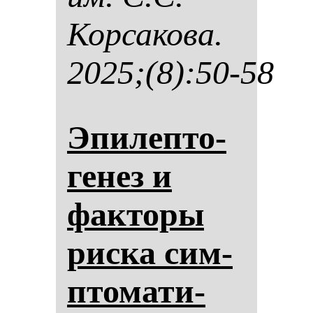
Кор­са­ко­ва.
2025;(8):50-58
Эпи­леп­то­
ге­нез и
фак­то­ры
рис­ка сим­
пто­ма­ти­