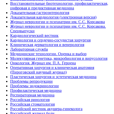
Восстановительные биотехнологии, профилактическая,
цифровая и предиктивная медицина
Доказательная гастроэнтерология
Доказательная кардиология (электронная версия)
Журнал неврологии и психиатрии им. С.С. Корсакова
Журнал неврологии и психиатрии им. С.С. Корсакова.
Спецвыпуски
Кардиологический вестник
Кардиология и сердечно-сосудистая хирургия
Клиническая дерматология и венерология
Лабораторная служба
Медицинские технологии. Оценка и выбор
Молекулярная генетика, микробиология и вирусология
Онкология. Журнал им. П.А. Герцена
Оперативная хирургия и клиническая анатомия
(Пироговский научный журнал)
Пластическая хирургия и эстетическая медицина
Проблемы репродукции
Проблемы эндокринологии
Профилактическая медицина
Респираторная медицина
Российская ринология
Российская стоматология
Российский вестник акушера-гинеколога
Российский журнал боли