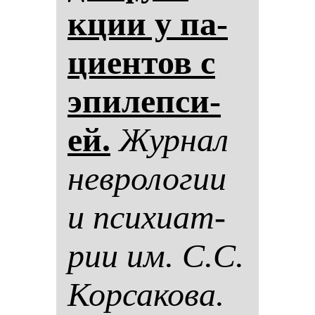
кции у па­
ци­ен­тов с
эпи­леп­си­
ей.
Жур­нал
нев­ро­ло­гии
и пси­хи­ат­
рии им. С.С.
Кор­са­ко­ва.