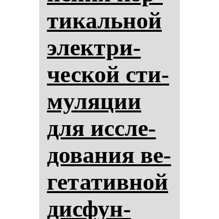
ти­каль­ной
элек­три­
чес­кой сти­
му­ля­ции
для ис­сле­
до­ва­ния ве­
ге­та­тив­ной
дис­фун­