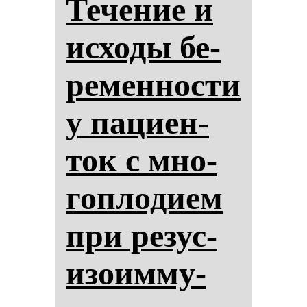
Те­че­ние и
ис­хо­ды бе­
ре­мен­нос­ти
у па­ци­ен­
ток с мно­
гоп­ло­ди­ем
при ре­зус-
изо­им­му­