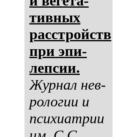
и ве­ге­та­
тив­ных
расстройств
при эпи­
леп­сии.
Жур­нал нев­
ро­ло­гии и
пси­хи­ат­рии
им. С.С.