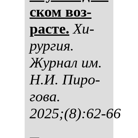
ском воз­
рас­те.
Хи­
рур­гия.
Жур­нал им.
Н.И. Пи­ро­
го­ва.
2025;(8):62-66