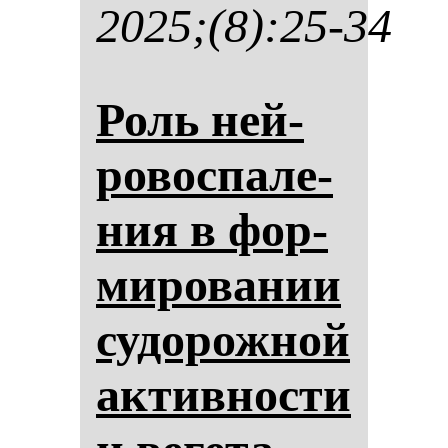
2025;(8):25-34
Роль ней­
ро­вос­па­ле­
ния в фор­
ми­ро­ва­нии
су­до­рож­ной
ак­тив­нос­ти