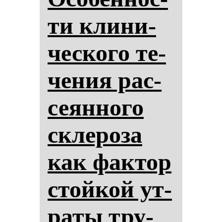
ти кли­ни­
чес­ко­го те­
че­ния рас­
се­ян­но­го
скле­ро­за
как фак­тор
стой­кой ут­
ра­ты тру­