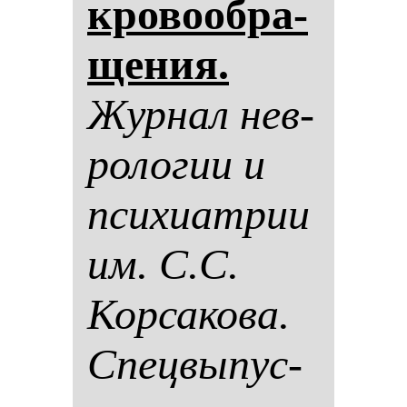
кро­во­об­ра­
ще­ния.
Жур­нал нев­
ро­ло­гии и
пси­хи­ат­рии
им. С.С.
Кор­са­ко­ва.
Спец­вы­пус­