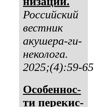
ни­за­ции.
Рос­сий­ский
вес­тник
аку­ше­ра-ги­
не­ко­ло­га.
2025;(4):59-65
Осо­бен­нос­
ти пе­ре­кис­