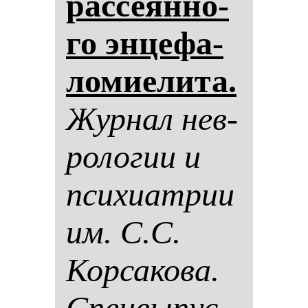
рас­се­ян­но­
го эн­це­фа­
ло­ми­ели­та.
Жур­нал нев­
ро­ло­гии и
пси­хи­ат­рии
им. С.С.
Кор­са­ко­ва.
Спец­вы­пус­