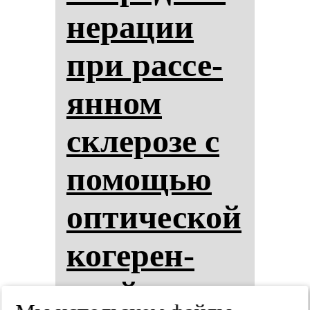
не­ра­ции
при рас­се­
ян­ном
скле­ро­зе с
по­мощью
оп­ти­чес­кой
ко­ге­рен­
тной то­мог­