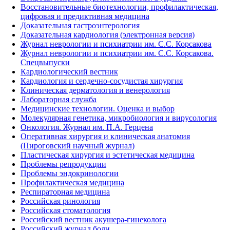
Восстановительные биотехнологии, профилактическая,
цифровая и предиктивная медицина
Доказательная гастроэнтерология
Доказательная кардиология (электронная версия)
Журнал неврологии и психиатрии им. С.С. Корсакова
Журнал неврологии и психиатрии им. С.С. Корсакова.
Спецвыпуски
Кардиологический вестник
Кардиология и сердечно-сосудистая хирургия
Клиническая дерматология и венерология
Лабораторная служба
Медицинские технологии. Оценка и выбор
Молекулярная генетика, микробиология и вирусология
Онкология. Журнал им. П.А. Герцена
Оперативная хирургия и клиническая анатомия
(Пироговский научный журнал)
Пластическая хирургия и эстетическая медицина
Проблемы репродукции
Проблемы эндокринологии
Профилактическая медицина
Респираторная медицина
Российская ринология
Российская стоматология
Российский вестник акушера-гинеколога
Российский журнал боли