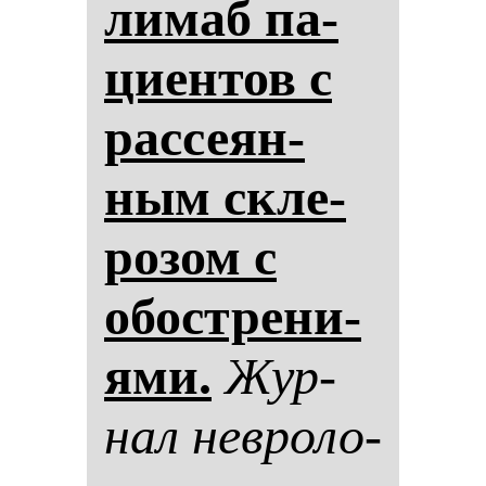
ли­маб па­
ци­ен­тов с
рас­се­ян­
ным скле­
ро­зом с
обос­тре­ни­
ями.
Жур­
нал нев­ро­ло­