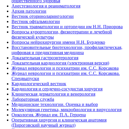
общественного здоровья
Анестезиология и реаниматология
Архив патологии
Вестник оториноларингологии
Вестник офтальмологии
Вестник травматологии и ортопедии им Н.Н. Приорова
Вопросы курортологии, физиотерапии и лечебной
физической культуры
Вопросы нейрохирургии имени Н.Н. Бурденко
Восстановительные биотехнологии, профилактическая,
цифровая и предиктивная медицина
Доказательная гастроэнтерология
Доказательная кардиология (электронная версия)
Журнал неврологии и психиатрии им. С.С. Корсакова
Журнал неврологии и психиатрии им. С.С. Корсакова.
Спецвыпуски
Кардиологический вестник
Кардиология и сердечно-сосудистая хирургия
Клиническая дерматология и венерология
Лабораторная служба
Медицинские технологии. Оценка и выбор
Молекулярная генетика, микробиология и вирусология
Онкология. Журнал им. П.А. Герцена
Оперативная хирургия и клиническая анатомия
(Пироговский научный журнал)