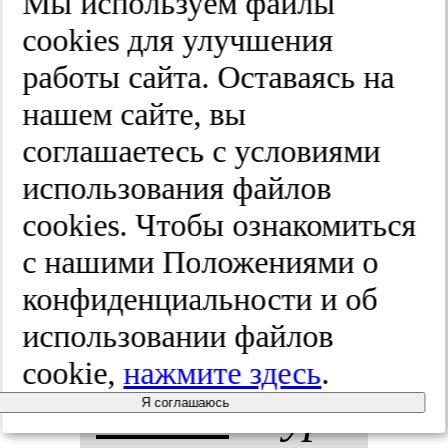
Мы используем файлы
ра­фии сет­
cооkies для улучшения
работы сайта. Оставаясь на
чат­ки и
нашем сайте, вы
маг­нит­но-
соглашаетесь с условиями
ре­зо­нан­
использования файлов
cооkies. Чтобы ознакомиться
сной мор­
с нашими Положениями о
фо­мет­рии
конфиденциальности и об
использовании файлов
го­лов­но­го
cookie,
нажмите здесь
.
моз­га.
Жур­
Я соглашаюсь