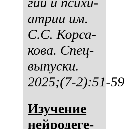
гии и пси­хи­
ат­рии им.
С.С. Кор­са­
ко­ва. Спец­
вы­пус­ки.
2025;(7-2):51-59
Изу­че­ние
ней­ро­де­ге­