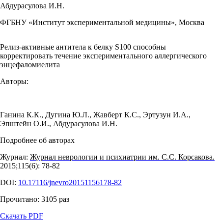
Абдурасулова И.Н.
ФГБНУ «Институт экспериментальной медицины», Москва
Релиз-активные антитела к белку S100 способны
корректировать течение экспериментального аллергического
энцефаломиелита
Авторы:
Ганина К.К.
,
Дугина Ю.Л.
,
Жавберт К.С.
,
Эртузун И.А.
,
Эпштейн О.И.
,
Абдурасулова И.Н.
Подробнее об авторах
Журнал:
Журнал неврологии и психиатрии им. С.С. Корсакова.
2015;115(6): 78‑82
DOI:
10.17116/jnevro20151156178-82
Прочитано:
3105
раз
Скачать PDF