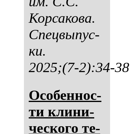
им. С.С.
Кор­са­ко­ва.
Спец­вы­пус­
ки.
2025;(7-2):34-38
Осо­бен­нос­
ти кли­ни­
чес­ко­го те­