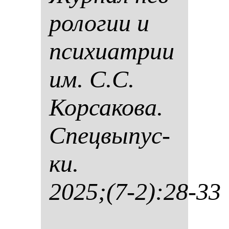
ро­ло­гии и
пси­хи­ат­рии
им. С.С.
Кор­са­ко­ва.
Спец­вы­пус­
ки.
2025;(7-2):28-33