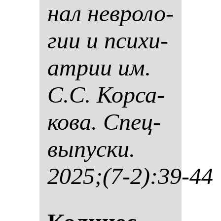
нал нев­ро­ло­
гии и пси­хи­
ат­рии им.
С.С. Кор­са­
ко­ва. Спец­
вы­пус­ки.
2025;(7-2):39-44