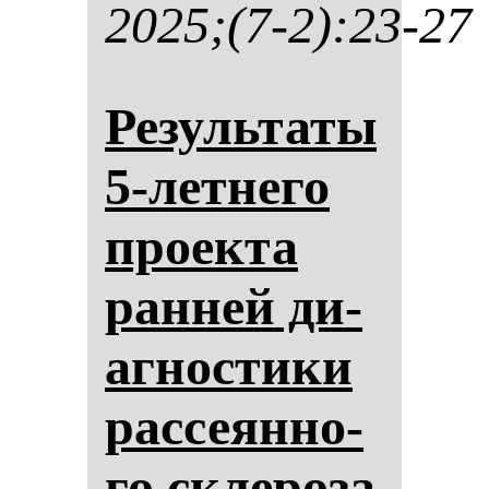
2025;(7-2):23-27
Ре­зуль­та­ты
5-лет­не­го
про­ек­та
ран­ней ди­
аг­нос­ти­ки
рас­се­ян­но­
го скле­ро­за