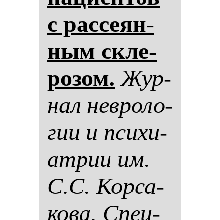
с рас­се­ян­
ным скле­
ро­зом.
Жур­
нал нев­ро­ло­
гии и пси­хи­
ат­рии им.
С.С. Кор­са­
ко­ва. Спец­