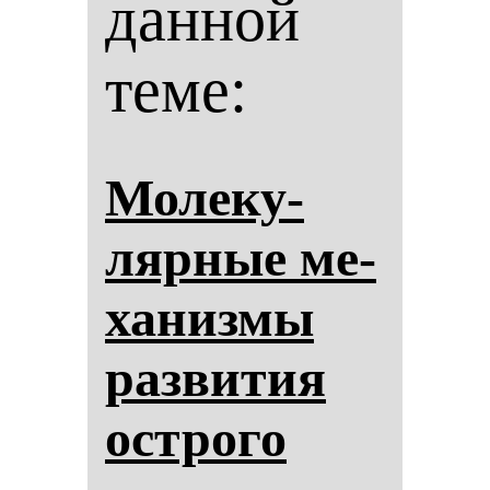
данной
теме:
Мо­ле­ку­
ляр­ные ме­
ха­низ­мы
раз­ви­тия
ос­тро­го