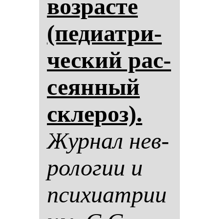
воз­рас­те
(пе­ди­ат­ри­
чес­кий рас­
се­ян­ный
скле­роз).
Жур­нал нев­
ро­ло­гии и
пси­хи­ат­рии