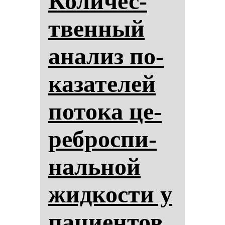
Ко­ли­чес­
твен­ный
ана­лиз по­
ка­за­те­лей
по­то­ка це­
реб­рос­пи­
наль­ной
жид­кос­ти у
па­ци­ен­тов