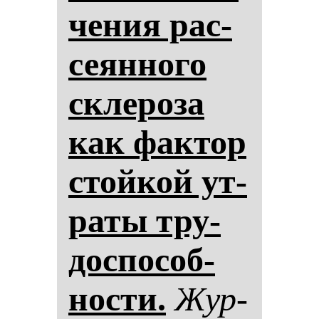
че­ния рас­
се­ян­но­го
скле­ро­за
как фак­тор
стой­кой ут­
ра­ты тру­
дос­по­соб­
нос­ти.
Жур­