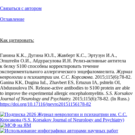
Связаться с автором
Оглавление
Как цитировать:
Ганина К.К., Дугина Ю.Л., Жавберт К.С., Эртузун И.А.,
Эпштейн О.И., Абдурасулова И.Н. Релиз-активные антитела
к белку S100 способны корректировать течение
экспериментального аллергического энцефаломиелита.
Журнал
неврологии и психиатрии им. С.С. Корсакова.
2015;115(6):78‑82.
Ganina KK, Dugina IuL, Zhavbert ES, Ertuzun IA, pshteĭn OI,
Abdurasulova IN. Release-active antibodies to S100 protein are able
to improve the experimental allergic encephalomyelitis.
S.S. Korsakov
Journal of Neurology and Psychiatry.
2015;115(6):78‑82. (In Russ.)
https://doi.org/10.17116/jnevro20151156178-82