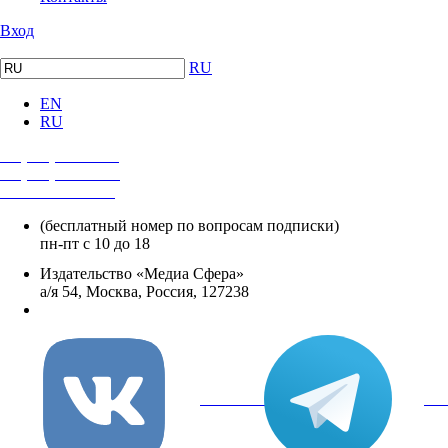
Вход
RU
EN
RU
+7 (495) 482-4118
+7 (495) 482-4329
+8 800 250-18-12
(бесплатный номер по вопросам подписки)
пн-пт с 10 до 18
Издательство «Медиа Сфера»
а/я 54, Москва, Россия, 127238
info@mediasphera.ru
вКонтакте
Tel