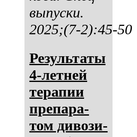
вы­пус­ки.
2025;(7-2):45-50
Ре­зуль­та­ты
4-лет­ней
те­ра­пии
пре­па­ра­
том ди­во­зи­