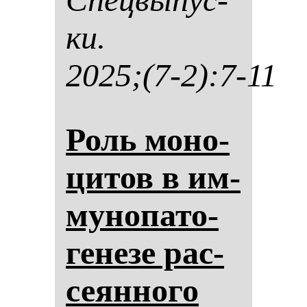
ки.
2025;(7-2):7-11
Роль мо­но­
ци­тов в им­
му­но­па­то­
ге­не­зе рас­
се­ян­но­го