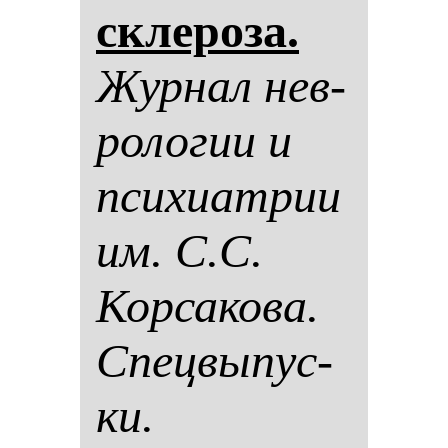
скле­ро­за.
Жур­нал нев­
ро­ло­гии и
пси­хи­ат­рии
им. С.С.
Кор­са­ко­ва.
Спец­вы­пус­
ки.