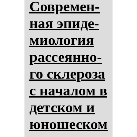
Сов­ре­мен­
ная эпи­де­
ми­оло­гия
рас­се­ян­но­
го скле­ро­за
с на­ча­лом в
дет­ском и
юно­шес­ком