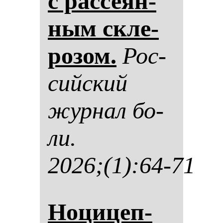
с рас­се­ян­
ным скле­
ро­зом.
Рос­
сий­ский
жур­нал бо­
ли.
2026;(1):64-71
Но­ци­цеп­