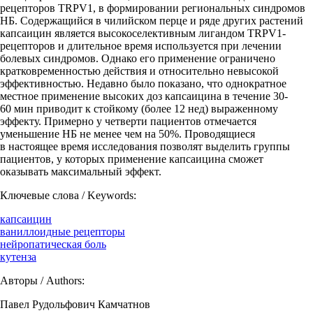
рецепторов TRPV1, в формировании региональных синдромов
НБ. Содержащийся в чилийском перце и ряде других растений
капсаицин является высокоселективным лигандом TRPV1-
рецепторов и длительное время используется при лечении
болевых синдромов. Однако его применение ограничено
кратковременностью действия и относительно невысокой
эффективностью. Недавно было показано, что однократное
местное применение высоких доз капсаицина в течение 30-
60 мин приводит к стойкому (более 12 нед) выраженному
эффекту. Примерно у четверти пациентов отмечается
уменьшение НБ не менее чем на 50%. Проводящиеся
в настоящее время исследования позволят выделить группы
пациентов, у которых применение капсаицина сможет
оказывать максимальный эффект.
Ключевые слова / Keywords:
капсаицин
ваниллоидные рецепторы
нейропатическая боль
кутенза
Авторы / Authors:
Павел Рудольфович Камчатнов