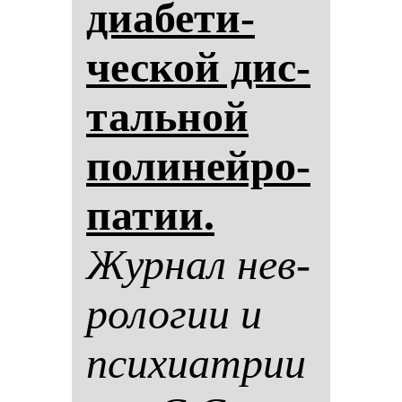
ди­абе­ти­
чес­кой дис­
таль­ной
по­ли­ней­ро­
па­тии.
Жур­нал нев­
ро­ло­гии и
пси­хи­ат­рии