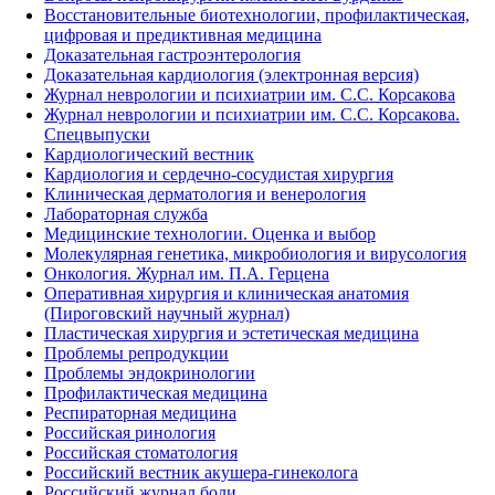
Восстановительные биотехнологии, профилактическая,
цифровая и предиктивная медицина
Доказательная гастроэнтерология
Доказательная кардиология (электронная версия)
Журнал неврологии и психиатрии им. С.С. Корсакова
Журнал неврологии и психиатрии им. С.С. Корсакова.
Спецвыпуски
Кардиологический вестник
Кардиология и сердечно-сосудистая хирургия
Клиническая дерматология и венерология
Лабораторная служба
Медицинские технологии. Оценка и выбор
Молекулярная генетика, микробиология и вирусология
Онкология. Журнал им. П.А. Герцена
Оперативная хирургия и клиническая анатомия
(Пироговский научный журнал)
Пластическая хирургия и эстетическая медицина
Проблемы репродукции
Проблемы эндокринологии
Профилактическая медицина
Респираторная медицина
Российская ринология
Российская стоматология
Российский вестник акушера-гинеколога
Российский журнал боли