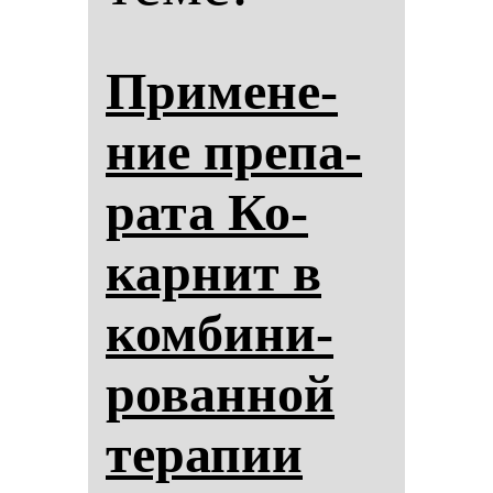
При­ме­не­
ние пре­па­
ра­та Ко­
кар­нит в
ком­би­ни­
ро­ван­ной
те­ра­пии