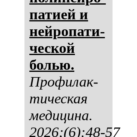
па­ти­ей и
ней­ро­па­ти­
чес­кой
болью.
Про­фи­лак­
ти­чес­кая
ме­ди­ци­на.
2026;(6):48-57