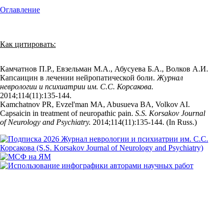
Оглавление
Как цитировать:
Камчатнов П.Р., Евзельман М.А., Абусуева Б.А., Волков А.И.
Капсаицин в лечении нейропатической боли.
Журнал
неврологии и психиатрии им. С.С. Корсакова.
2014;114(11):135‑144.
Kamchatnov PR, Evzel'man MA, Abusueva BA, Volkov AI.
Capsaicin in treatment of neuropathic pain.
S.S. Korsakov Journal
of Neurology and Psychiatry.
2014;114(11):135‑144. (In Russ.)