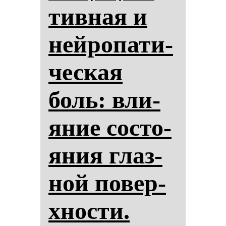
тив­ная и
ней­ро­па­ти­
чес­кая
боль: вли­
яние сос­то­
яния глаз­
ной по­вер­
хнос­ти.