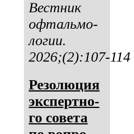
Вес­тник
оф­таль­мо­
ло­гии.
2026;(2):107-114
Ре­зо­лю­ция
эк­спертно­
го со­ве­та
по воп­ро­