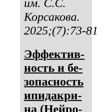
им. С.С.
Кор­са­ко­ва.
2025;(7):73-81
Эф­фек­тив­
ность и бе­
зо­пас­ность
ипи­дак­ри­
на (Ней­ро­