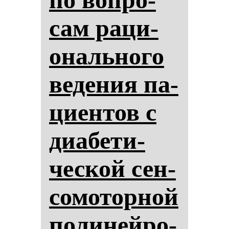
сам ра­ци­
ональ­но­го
ве­де­ния па­
ци­ен­тов с
ди­абе­ти­
чес­кой сен­
со­мо­тор­ной
по­ли­ней­ро­