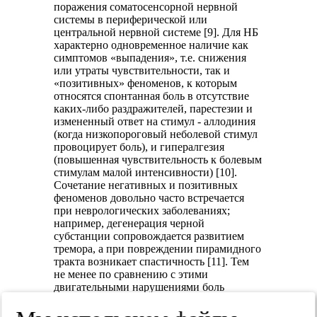
поражения соматосенсорной нервной
системы в периферической или
центральной нервной системе [9]. Для НБ
характерно одновременное наличие как
симптомов «выпадения», т.е. снижения
или утраты чувствительности, так и
«позитивных» феноменов, к которым
относятся спонтанная боль в отсутствие
каких-либо раздражителей, парестезии и
измененный ответ на стимул - аллодиния
(когда низкопороговый неболевой стимул
провоцирует боль), и гипералгезия
(повышенная чувствительность к болевым
стимулам малой интенсивности) [10].
Сочетание негативных и позитивных
феноменов довольно часто встречается
при неврологических заболеваниях;
например, дегенерация черной
субстанции сопровождается развитием
тремора, а при повреждении пирамидного
тракта возникает спастичность [11]. Тем
не менее по сравнению с этими
двигательными нарушениями боль
является субъективным сенсорным
феноменом, который трудно измерить