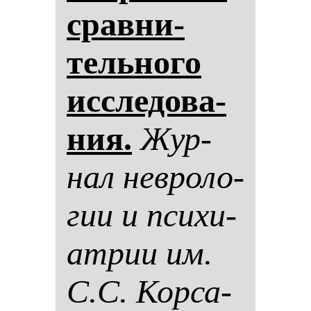
срав­ни­
тель­но­го
ис­сле­до­ва­
ния.
Жур­
нал нев­ро­ло­
гии и пси­хи­
ат­рии им.
С.С. Кор­са­