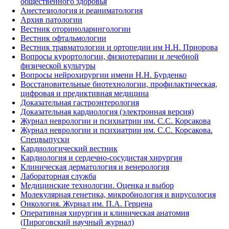
общественного здоровья
Анестезиология и реаниматология
Архив патологии
Вестник оториноларингологии
Вестник офтальмологии
Вестник травматологии и ортопедии им Н.Н. Приорова
Вопросы курортологии, физиотерапии и лечебной
физической культуры
Вопросы нейрохирургии имени Н.Н. Бурденко
Восстановительные биотехнологии, профилактическая,
цифровая и предиктивная медицина
Доказательная гастроэнтерология
Доказательная кардиология (электронная версия)
Журнал неврологии и психиатрии им. С.С. Корсакова
Журнал неврологии и психиатрии им. С.С. Корсакова.
Спецвыпуски
Кардиологический вестник
Кардиология и сердечно-сосудистая хирургия
Клиническая дерматология и венерология
Лабораторная служба
Медицинские технологии. Оценка и выбор
Молекулярная генетика, микробиология и вирусология
Онкология. Журнал им. П.А. Герцена
Оперативная хирургия и клиническая анатомия
(Пироговский научный журнал)