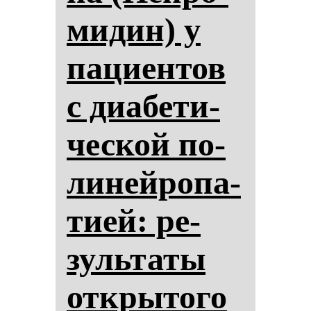
ми­дин) у
па­ци­ен­тов
с ди­абе­ти­
чес­кой по­
ли­ней­ро­па­
ти­ей: ре­
зуль­та­ты
от­кры­то­го