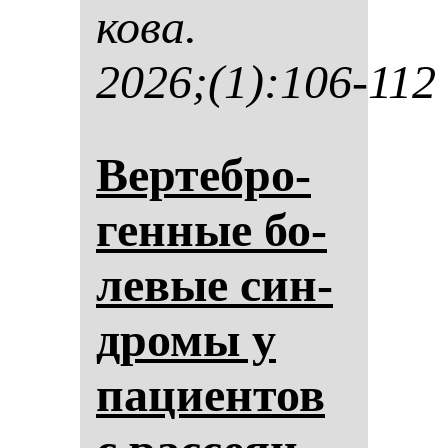
ко­ва.
2026;(1):106-112
Вер­теб­ро­
ген­ные бо­
ле­вые син­
дро­мы у
па­ци­ен­тов