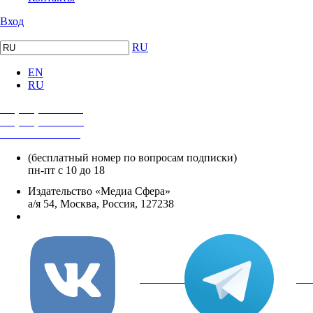
Вход
RU
EN
RU
+7 (495) 482-4118
+7 (495) 482-4329
+8 800 250-18-12
(бесплатный номер по вопросам подписки)
пн-пт с 10 до 18
Издательство «Медиа Сфера»
а/я 54, Москва, Россия, 127238
info@mediasphera.ru
вКонтакте
Tel