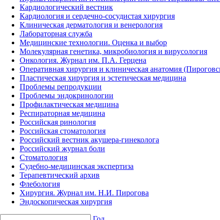
Кардиологический вестник
Кардиология и сердечно-сосудистая хирургия
Клиническая дерматология и венерология
Лабораторная служба
Медицинские технологии. Оценка и выбор
Молекулярная генетика, микробиология и вирусология
Онкология. Журнал им. П.А. Герцена
Оперативная хирургия и клиническая анатомия (Пирогов
Пластическая хирургия и эстетическая медицина
Проблемы репродукции
Проблемы эндокринологии
Профилактическая медицина
Респираторная медицина
Российская ринология
Российская стоматология
Российский вестник акушера-гинеколога
Российский журнал боли
Стоматология
Судебно-медицинская экспертиза
Терапевтический архив
Флебология
Хирургия. Журнал им. Н.И. Пирогова
Эндоскопическая хирургия
Год