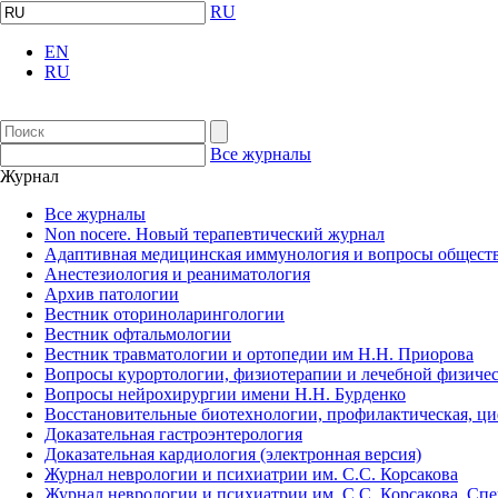
RU
EN
RU
Все журналы
Журнал
Все журналы
Non nocere. Новый терапевтический журнал
Адаптивная медицинская иммунология и вопросы обществ
Анестезиология и реаниматология
Архив патологии
Вестник оториноларингологии
Вестник офтальмологии
Вестник травматологии и ортопедии им Н.Н. Приорова
Вопросы курортологии, физиотерапии и лечебной физичес
Вопросы нейрохирургии имени Н.Н. Бурденко
Восстановительные биотехнологии, профилактическая, ц
Доказательная гастроэнтерология
Доказательная кардиология (электронная версия)
Журнал неврологии и психиатрии им. С.С. Корсакова
Журнал неврологии и психиатрии им. С.С. Корсакова. Сп