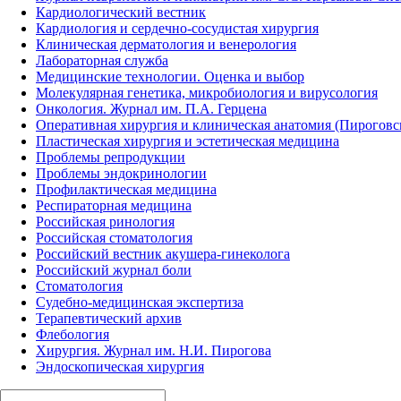
Кардиологический вестник
Кардиология и сердечно-сосудистая хирургия
Клиническая дерматология и венерология
Лабораторная служба
Медицинские технологии. Оценка и выбор
Молекулярная генетика, микробиология и вирусология
Онкология. Журнал им. П.А. Герцена
Оперативная хирургия и клиническая анатомия (Пирогов
Пластическая хирургия и эстетическая медицина
Проблемы репродукции
Проблемы эндокринологии
Профилактическая медицина
Респираторная медицина
Российская ринология
Российская стоматология
Российский вестник акушера-гинеколога
Российский журнал боли
Стоматология
Судебно-медицинская экспертиза
Терапевтический архив
Флебология
Хирургия. Журнал им. Н.И. Пирогова
Эндоскопическая хирургия