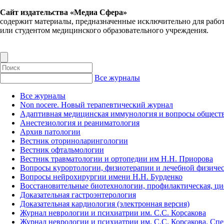
Сайт издательства «Медиа Сфера»
содержит материалы, предназначенные исключительно для рабо
или студентом медицинского образовательного учреждения.
Все журналы
Все журналы
Non nocere. Новый терапевтический журнал
Адаптивная медицинская иммунология и вопросы обществ
Анестезиология и реаниматология
Архив патологии
Вестник оториноларингологии
Вестник офтальмологии
Вестник травматологии и ортопедии им Н.Н. Приорова
Вопросы курортологии, физиотерапии и лечебной физичес
Вопросы нейрохирургии имени Н.Н. Бурденко
Восстановительные биотехнологии, профилактическая, ц
Доказательная гастроэнтерология
Доказательная кардиология (электронная версия)
Журнал неврологии и психиатрии им. С.С. Корсакова
Журнал неврологии и психиатрии им. С.С. Корсакова. Сп