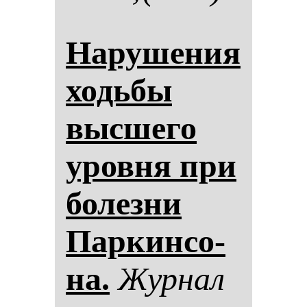
На­ру­ше­ния
ходь­бы
выс­ше­го
уров­ня при
бо­лез­ни
Пар­кин­со­
на.
Жур­нал