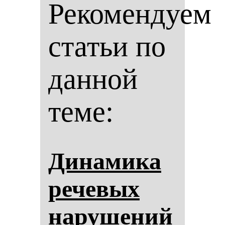
Рекомендуем
статьи по
данной
теме:
Ди­на­ми­ка
ре­че­вых
на­ру­ше­ний