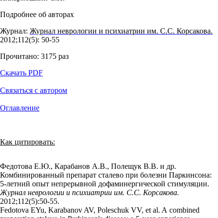
Подробнее об авторах
Журнал:
Журнал неврологии и психиатрии им. С.С. Корсакова.
2012;112(5): 50‑55
Прочитано:
3175
раз
Скачать PDF
Связаться с автором
Оглавление
Как цитировать:
Федотова Е.Ю., Карабанов А.В., Полещук В.В. и др.
Комбинированный препарат сталево при болезни Паркинсона:
5-летний опыт непрерывной дофаминергической стимуляции.
Журнал неврологии и психиатрии им. С.С. Корсакова.
2012;112(5):50‑55.
Fedotova EYu, Karabanov AV, Poleschuk VV, et al. A combined