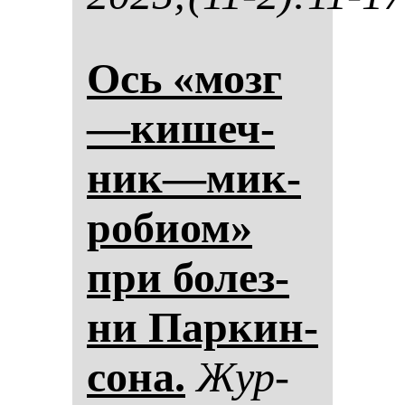
Ось «мозг
—ки­шеч­
ник—мик­
ро­би­ом»
при бо­лез­
ни Пар­кин­
со­на.
Жур­