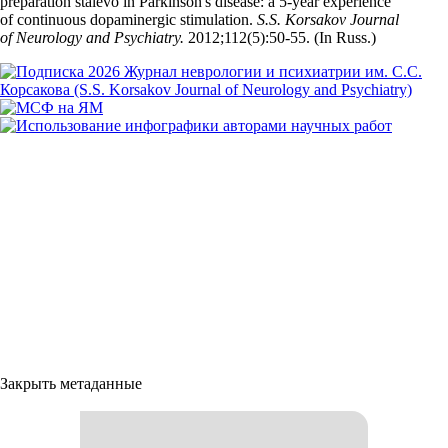
preparation stalevo in Parkinson's disease: a 5-year experience
of continuous dopaminergic stimulation.
S.S. Korsakov Journal
of Neurology and Psychiatry.
2012;112(5):50‑55. (In Russ.)
Закрыть метаданные