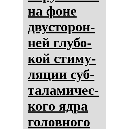
на фо­не
двус­то­рон­
ней глу­бо­
кой сти­му­
ля­ции суб­
та­ла­ми­чес­
ко­го яд­ра
го­лов­но­го