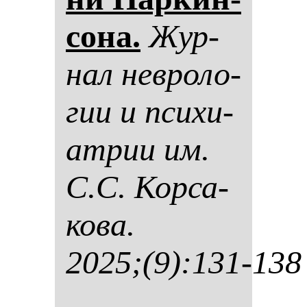
со­на.
Жур­
нал нев­ро­ло­
гии и пси­хи­
ат­рии им.
С.С. Кор­са­
ко­ва.
2025;(9):131-138