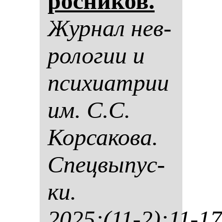
рос­ни­ков.
Жур­нал нев­
ро­ло­гии и
пси­хи­ат­рии
им. С.С.
Кор­са­ко­ва.
Спец­вы­пус­
ки.
2025;(11-2):11-17