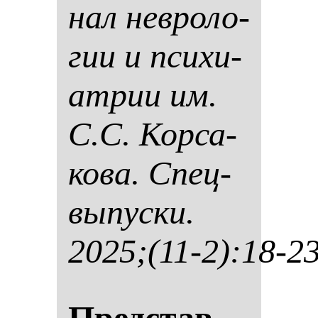
нал нев­ро­ло­
гии и пси­хи­
ат­рии им.
С.С. Кор­са­
ко­ва. Спец­
вы­пус­ки.
2025;(11-2):18-2
Пред­став­