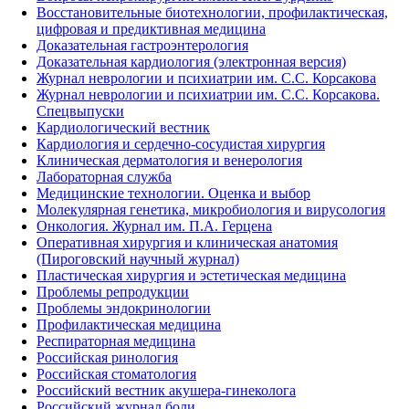
Восстановительные биотехнологии, профилактическая,
цифровая и предиктивная медицина
Доказательная гастроэнтерология
Доказательная кардиология (электронная версия)
Журнал неврологии и психиатрии им. С.С. Корсакова
Журнал неврологии и психиатрии им. С.С. Корсакова.
Спецвыпуски
Кардиологический вестник
Кардиология и сердечно-сосудистая хирургия
Клиническая дерматология и венерология
Лабораторная служба
Медицинские технологии. Оценка и выбор
Молекулярная генетика, микробиология и вирусология
Онкология. Журнал им. П.А. Герцена
Оперативная хирургия и клиническая анатомия
(Пироговский научный журнал)
Пластическая хирургия и эстетическая медицина
Проблемы репродукции
Проблемы эндокринологии
Профилактическая медицина
Респираторная медицина
Российская ринология
Российская стоматология
Российский вестник акушера-гинеколога
Российский журнал боли