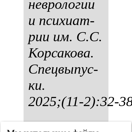
нев­ро­ло­гии
и пси­хи­ат­
рии им. С.С.
Кор­са­ко­ва.
Спец­вы­пус­
ки.
2025;(11-2):32-3
Эпи­де­ми­