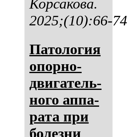
Кор­са­ко­ва.
2025;(10):66-74
Па­то­ло­гия
опор­но-
дви­га­тель­
но­го ап­па­
ра­та при
бо­лез­ни