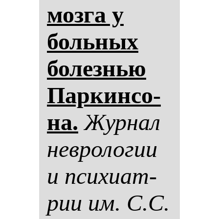
моз­га у
боль­ных
бо­лез­нью
Пар­кин­со­
на.
Жур­нал
нев­ро­ло­гии
и пси­хи­ат­
рии им. С.С.