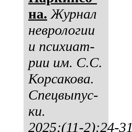
на.
Жур­нал
нев­ро­ло­гии
и пси­хи­ат­
рии им. С.С.
Кор­са­ко­ва.
Спец­вы­пус­
ки.
2025;(11-2):24-3