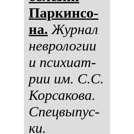
Пар­кин­со­
на.
Жур­нал
нев­ро­ло­гии
и пси­хи­ат­
рии им. С.С.
Кор­са­ко­ва.
Спец­вы­пус­
ки.