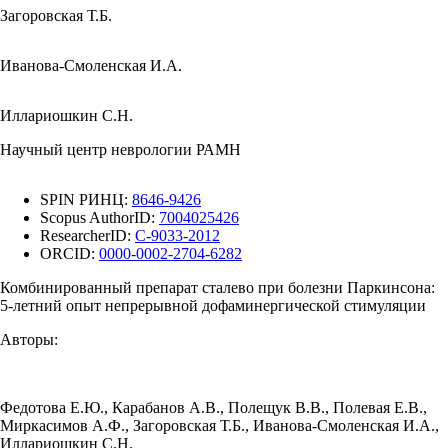
Загоровская Т.Б.
Иванова-Смоленская И.А.
Иллариошкин С.Н.
Научный центр неврологии РАМН
SPIN РИНЦ:
8646-9426
Scopus AuthorID:
7004025426
ResearcherID:
C-9033-2012
ORCID:
0000-0002-2704-6282
Комбинированный препарат сталево при болезни Паркинсона:
5-летний опыт непрерывной дофаминергической стимуляции
Авторы:
Федотова Е.Ю.
,
Карабанов А.В.
,
Полещук В.В.
,
Полевая Е.В.
,
Миркасимов А.Ф.
,
Загоровская Т.Б.
,
Иванова-Смоленская И.А.
,
Иллариошкин С.Н.