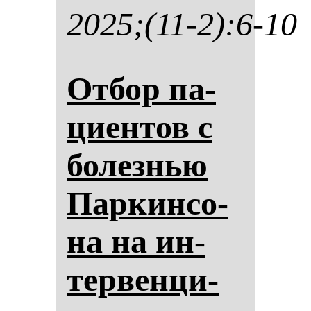
2025;(11-2):6-10
От­бор па­
ци­ен­тов с
бо­лез­нью
Пар­кин­со­
на на ин­
тер­вен­ци­