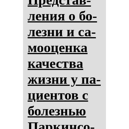
ле­ния о бо­
лез­ни и са­
мо­оцен­ка
ка­чес­тва
жиз­ни у па­
ци­ен­тов с
бо­лез­нью
Пар­кин­со­