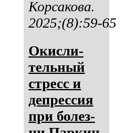
Кор­са­ко­ва.
2025;(8):59-65
Окис­ли­
тель­ный
стресс и
деп­рес­сия
при бо­лез­
ни Пар­кин­