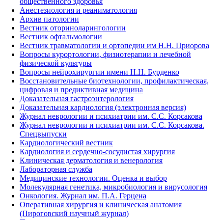
общественного здоровья
Анестезиология и реаниматология
Архив патологии
Вестник оториноларингологии
Вестник офтальмологии
Вестник травматологии и ортопедии им Н.Н. Приорова
Вопросы курортологии, физиотерапии и лечебной
физической культуры
Вопросы нейрохирургии имени Н.Н. Бурденко
Восстановительные биотехнологии, профилактическая,
цифровая и предиктивная медицина
Доказательная гастроэнтерология
Доказательная кардиология (электронная версия)
Журнал неврологии и психиатрии им. С.С. Корсакова
Журнал неврологии и психиатрии им. С.С. Корсакова.
Спецвыпуски
Кардиологический вестник
Кардиология и сердечно-сосудистая хирургия
Клиническая дерматология и венерология
Лабораторная служба
Медицинские технологии. Оценка и выбор
Молекулярная генетика, микробиология и вирусология
Онкология. Журнал им. П.А. Герцена
Оперативная хирургия и клиническая анатомия
(Пироговский научный журнал)