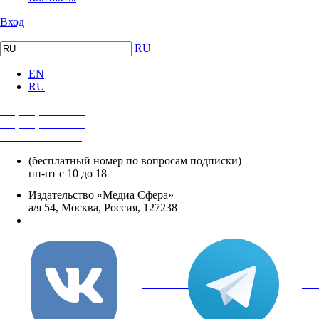
Вход
RU
EN
RU
+7 (495) 482-4118
+7 (495) 482-4329
+8 800 250-18-12
(бесплатный номер по вопросам подписки)
пн-пт с 10 до 18
Издательство «Медиа Сфера»
а/я 54, Москва, Россия, 127238
info@mediasphera.ru
вКонтакте
Tel