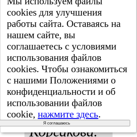
Мы используем файлы
оло­гия бо­
cооkies для улучшения
работы сайта. Оставаясь на
лез­ни Пар­
нашем сайте, вы
кин­со­на.
соглашаетесь с условиями
использования файлов
Жур­нал нев­
cооkies. Чтобы ознакомиться
ро­ло­гии и
с нашими Положениями о
конфиденциальности и об
пси­хи­ат­рии
использовании файлов
им. С.С.
cookie,
нажмите здесь
.
Я соглашаюсь
Кор­са­ко­ва.