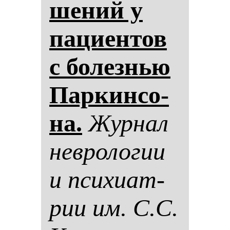
ше­ний у
па­ци­ен­тов
с бо­лез­нью
Пар­кин­со­
на.
Жур­нал
нев­ро­ло­гии
и пси­хи­ат­
рии им. С.С.