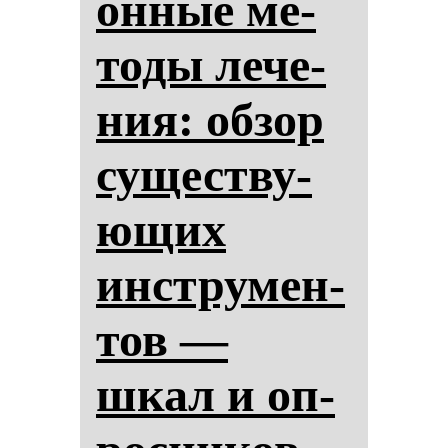
он­ные ме­
то­ды ле­че­
ния: об­зор
су­щес­тву­
ющих
инстру­мен­
тов —
шкал и оп­