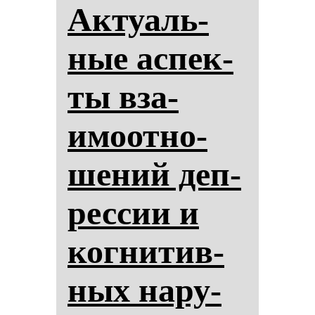
Ак­ту­аль­
ные ас­пек­
ты вза­
имоот­но­
ше­ний деп­
рес­сии и
ког­ни­тив­
ных на­ру­