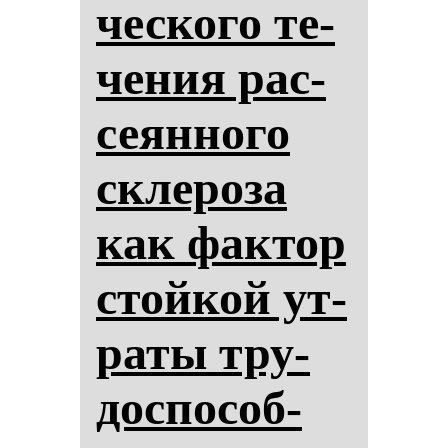
чес­ко­го те­
че­ния рас­
се­ян­но­го
скле­ро­за
как фак­тор
стой­кой ут­
ра­ты тру­
дос­по­соб­