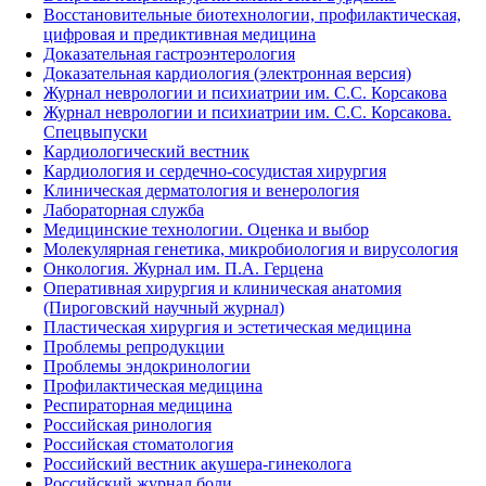
Восстановительные биотехнологии, профилактическая,
цифровая и предиктивная медицина
Доказательная гастроэнтерология
Доказательная кардиология (электронная версия)
Журнал неврологии и психиатрии им. С.С. Корсакова
Журнал неврологии и психиатрии им. С.С. Корсакова.
Спецвыпуски
Кардиологический вестник
Кардиология и сердечно-сосудистая хирургия
Клиническая дерматология и венерология
Лабораторная служба
Медицинские технологии. Оценка и выбор
Молекулярная генетика, микробиология и вирусология
Онкология. Журнал им. П.А. Герцена
Оперативная хирургия и клиническая анатомия
(Пироговский научный журнал)
Пластическая хирургия и эстетическая медицина
Проблемы репродукции
Проблемы эндокринологии
Профилактическая медицина
Респираторная медицина
Российская ринология
Российская стоматология
Российский вестник акушера-гинеколога
Российский журнал боли