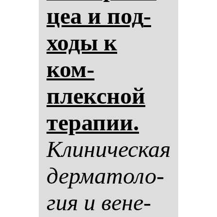
цеа и под­
хо­ды к
ком­
плексной
те­ра­пии.
Кли­ни­чес­кая
дер­ма­то­ло­
гия и ве­не­