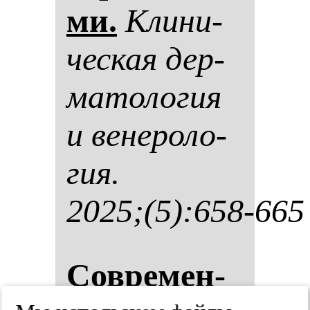
ми.
Кли­ни­
чес­кая дер­
ма­то­ло­гия
и ве­не­ро­ло­
гия.
2025;(5):658-665
Сов­ре­мен­