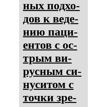
ных под­хо­
дов к ве­де­
нию па­ци­
ен­тов с ос­
трым ви­
рус­ным си­
ну­си­том с
точ­ки зре­