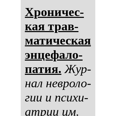
Хро­ни­чес­
кая трав­
ма­ти­чес­кая
эн­це­фа­ло­
па­тия.
Жур­
нал нев­ро­ло­
гии и пси­хи­
ат­рии им.