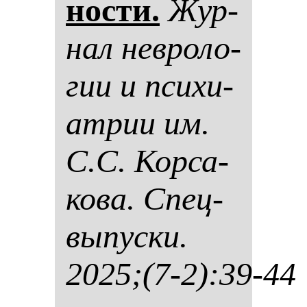
нос­ти.
Жур­
нал нев­ро­ло­
гии и пси­хи­
ат­рии им.
С.С. Кор­са­
ко­ва. Спец­
вы­пус­ки.
2025;(7-2):39-44