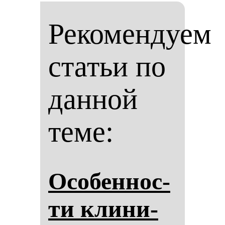
Рекомендуем
статьи по
данной
теме:
Осо­бен­нос­
ти кли­ни­