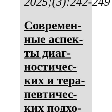
2025;(3):242-249
Сов­ре­мен­
ные ас­пек­
ты ди­аг­
нос­ти­чес­
ких и те­ра­
пев­ти­чес­
ких под­хо­