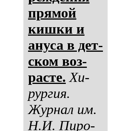
пря­мой
киш­ки и
ану­са в дет­
ском воз­
рас­те.
Хи­
рур­гия.
Жур­нал им.
Н.И. Пи­ро­