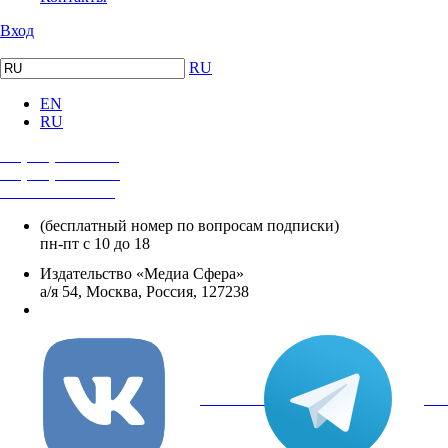
Вход
RU
EN
RU
+7 (495) 482-4118
+7 (495) 482-4329
+8 800 250-18-12
(бесплатный номер по вопросам подписки)
пн-пт с 10 до 18
Издательство «Медиа Сфера»
а/я 54, Москва, Россия, 127238
info@mediasphera.ru
вКонтакте
Tel