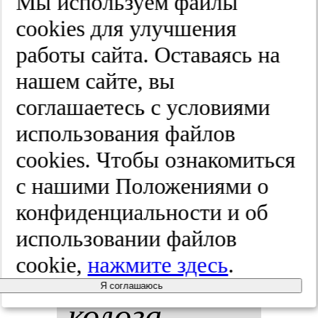
ное ле­че­
Мы используем файлы
cооkies для улучшения
ние боль­
работы сайта. Оставаясь на
ных ра­ком
нашем сайте, вы
соглашаетесь с условиями
шей­ки мат­
использования файлов
ки.
Рос­сий­
cооkies. Чтобы ознакомиться
с нашими Положениями о
ский вес­
конфиденциальности и об
тник аку­
использовании файлов
cookie,
нажмите здесь
.
ше­ра-ги­не­
Я соглашаюсь
ко­ло­га.