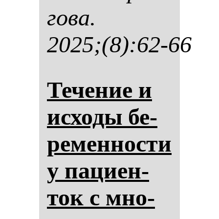
го­ва.
2025;(8):62-66
Те­че­ние и
ис­хо­ды бе­
ре­мен­нос­ти
у па­ци­ен­
ток с мно­