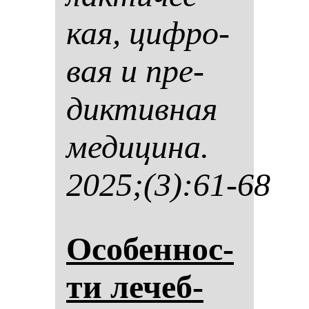
кая, циф­ро­
вая и пре­
дик­тив­ная
ме­ди­ци­на.
2025;(3):61-68
Осо­бен­нос­
ти ле­чеб­