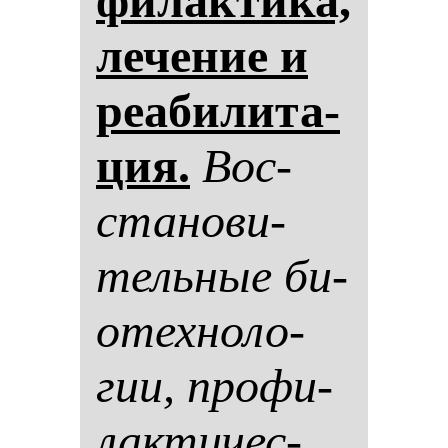
фи­лак­ти­ка,
ле­че­ние и
ре­аби­ли­та­
ция.
Вос­
ста­но­ви­
тель­ные би­
отех­но­ло­
гии, про­фи­
лак­ти­чес­