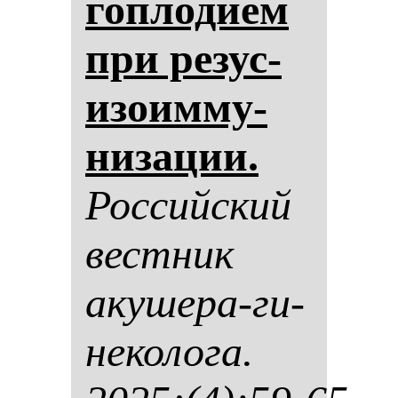
гоп­ло­ди­ем
при ре­зус-
изо­им­му­
ни­за­ции.
Рос­сий­ский
вес­тник
аку­ше­ра-ги­
не­ко­ло­га.