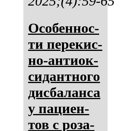
2025;(4):59-65
Осо­бен­нос­
ти пе­ре­кис­
но-ан­ти­ок­
си­дан­тно­го
дис­ба­лан­са
у па­ци­ен­
тов с ро­за­