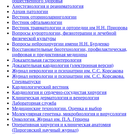
общественного здоровья
Анестезиология и реаниматология
Архив патологии
Вестник оториноларингологии
Вестник офтальмологии
Вестник травматологии и ортопедии им Н.Н. Приорова
Вопросы курортологии, физиотерапии и лечебной
физической культуры
Вопросы нейрохирургии имени Н.Н. Бурденко
Восстановительные биотехнологии, профилактическая,
цифровая и предиктивная медицина
Доказательная гастроэнтерология
Доказательная кардиология (электронная версия)
Журнал неврологии и психиатрии им. С.С. Корсакова
Журнал неврологии и психиатрии им. С.С. Корсакова.
Спецвыпуски
Кардиологический вестник
Кардиология и сердечно-сосудистая хирургия
Клиническая дерматология и венерология
Лабораторная служба
Медицинские технологии. Оценка и выбор
Молекулярная генетика, микробиология и вирусология
Онкология. Журнал им. П.А. Герцена
Оперативная хирургия и клиническая анатомия
(Пироговский научный журнал)