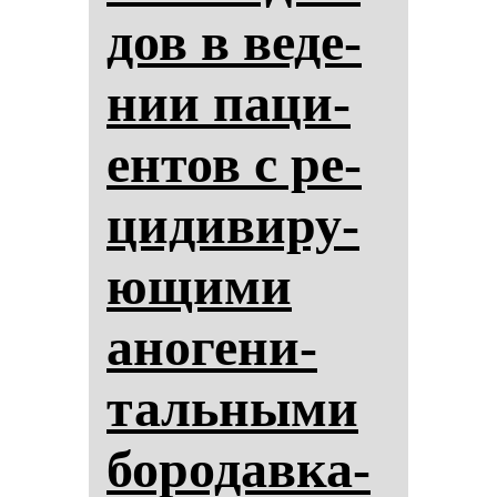
дов в ве­де­
нии па­ци­
ен­тов с ре­
ци­ди­ви­ру­
ющи­ми
ано­ге­ни­
таль­ны­ми
бо­ро­дав­ка­