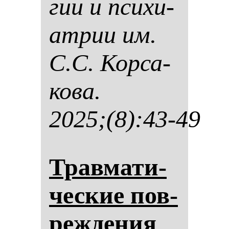
гии и пси­хи­
ат­рии им.
С.С. Кор­са­
ко­ва.
2025;(8):43-49
Трав­ма­ти­
чес­кие пов­
реж­де­ния