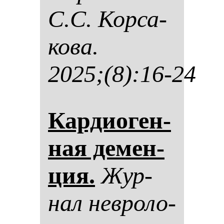
С.С. Кор­са­
ко­ва.
2025;(8):16-24
Кар­ди­оген­
ная де­мен­
ция.
Жур­
нал нев­ро­ло­