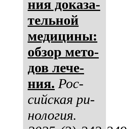
ния до­ка­за­
тель­ной
ме­ди­ци­ны:
об­зор ме­то­
дов ле­че­
ния.
Рос­
сий­ская ри­
но­ло­гия.