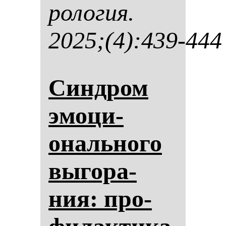
ро­ло­гия.
2025;(4):439-444
Син­дром
эмо­ци­
ональ­но­го
вы­го­ра­
ния: про­