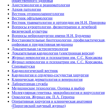
общественного здоровья
Анестезиология и реаниматология
Архив патологии
Вестник оториноларингологии
Вестник офтальмологии
Вестник травматологии и ортопедии им Н.Н. Приорова
Вопросы курортологии, физиотерапии и лечебной
физической культуры
Вопросы нейрохирургии имени Н.Н. Бурденко
Восстановительные биотехнологии, профилактическая,
цифровая и предиктивная медицина
Доказательная гастроэнтерология
Доказательная кардиология (электронная версия)
Журнал неврологии и психиатрии им. С.С. Корсакова
Журнал неврологии и психиатрии им. С.С. Корсакова.
Спецвыпуски
Кардиологический вестник
Кардиология и сердечно-сосудистая хирургия
Клиническая дерматология и венерология
Лабораторная служба
Медицинские технологии. Оценка и выбор
Молекулярная генетика, микробиология и вирусология
Онкология. Журнал им. П.А. Герцена
Оперативная хирургия и клиническая анатомия
(Пироговский научный журнал)