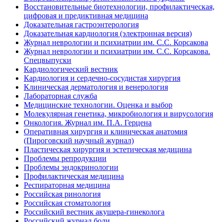
Восстановительные биотехнологии, профилактическая,
цифровая и предиктивная медицина
Доказательная гастроэнтерология
Доказательная кардиология (электронная версия)
Журнал неврологии и психиатрии им. С.С. Корсакова
Журнал неврологии и психиатрии им. С.С. Корсакова.
Спецвыпуски
Кардиологический вестник
Кардиология и сердечно-сосудистая хирургия
Клиническая дерматология и венерология
Лабораторная служба
Медицинские технологии. Оценка и выбор
Молекулярная генетика, микробиология и вирусология
Онкология. Журнал им. П.А. Герцена
Оперативная хирургия и клиническая анатомия
(Пироговский научный журнал)
Пластическая хирургия и эстетическая медицина
Проблемы репродукции
Проблемы эндокринологии
Профилактическая медицина
Респираторная медицина
Российская ринология
Российская стоматология
Российский вестник акушера-гинеколога
Российский журнал боли