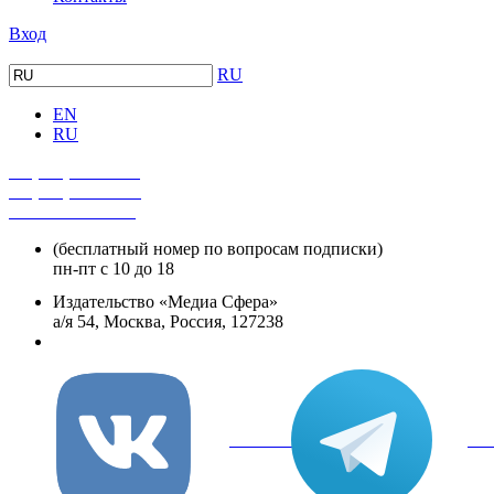
Вход
RU
EN
RU
+7 (495) 482-4118
+7 (495) 482-4329
+8 800 250-18-12
(бесплатный номер по вопросам подписки)
пн-пт с 10 до 18
Издательство «Медиа Сфера»
а/я 54, Москва, Россия, 127238
info@mediasphera.ru
вКонтакте
Tel