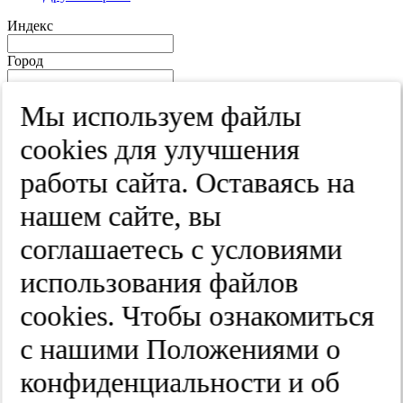
Индекс
Город
Край
Мы используем файлы
Улица
cооkies для улучшения
Дом
работы сайта. Оставаясь на
Квартира
нашем сайте, вы
Название юридического лица
соглашаетесь с условиями
ИНН
использования файлов
КПП
cооkies. Чтобы ознакомиться
с нашими Положениями о
Пароль
Пароль
конфиденциальности и об
Повторите пароль