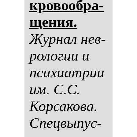
кро­во­об­ра­
ще­ния.
Жур­нал нев­
ро­ло­гии и
пси­хи­ат­рии
им. С.С.
Кор­са­ко­ва.
Спец­вы­пус­