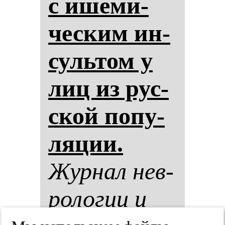
с ише­ми­
чес­ким ин­
суль­том у
лиц из рус­
ской по­пу­
ля­ции.
Жур­нал нев­
ро­ло­гии и