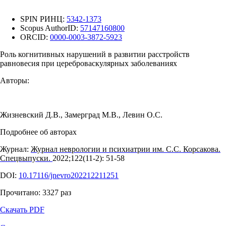
SPIN РИНЦ:
5342-1373
Scopus AuthorID:
57147160800
ORCID:
0000-0003-3872-5923
Роль когнитивных нарушений в развитии расстройств
равновесия при цереброваскулярных заболеваниях
Авторы:
Жизневский Д.В.
,
Замерград М.В.
,
Левин О.С.
Подробнее об авторах
Журнал:
Журнал неврологии и психиатрии им. С.С. Корсакова.
Спецвыпуски.
2022;122(11‑2): 51‑58
DOI:
10.17116/jnevro202212211251
Прочитано:
3327
раз
Скачать PDF