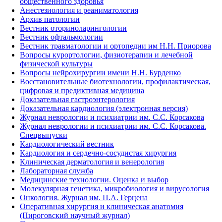
общественного здоровья
Анестезиология и реаниматология
Архив патологии
Вестник оториноларингологии
Вестник офтальмологии
Вестник травматологии и ортопедии им Н.Н. Приорова
Вопросы курортологии, физиотерапии и лечебной
физической культуры
Вопросы нейрохирургии имени Н.Н. Бурденко
Восстановительные биотехнологии, профилактическая,
цифровая и предиктивная медицина
Доказательная гастроэнтерология
Доказательная кардиология (электронная версия)
Журнал неврологии и психиатрии им. С.С. Корсакова
Журнал неврологии и психиатрии им. С.С. Корсакова.
Спецвыпуски
Кардиологический вестник
Кардиология и сердечно-сосудистая хирургия
Клиническая дерматология и венерология
Лабораторная служба
Медицинские технологии. Оценка и выбор
Молекулярная генетика, микробиология и вирусология
Онкология. Журнал им. П.А. Герцена
Оперативная хирургия и клиническая анатомия
(Пироговский научный журнал)