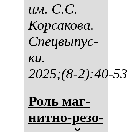
им. С.С.
Кор­са­ко­ва.
Спец­вы­пус­
ки.
2025;(8-2):40-53
Роль маг­
нит­но-ре­зо­