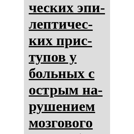
чес­ких эпи­
леп­ти­чес­
ких прис­
ту­пов у
боль­ных с
ос­трым на­
ру­ше­ни­ем
моз­го­во­го