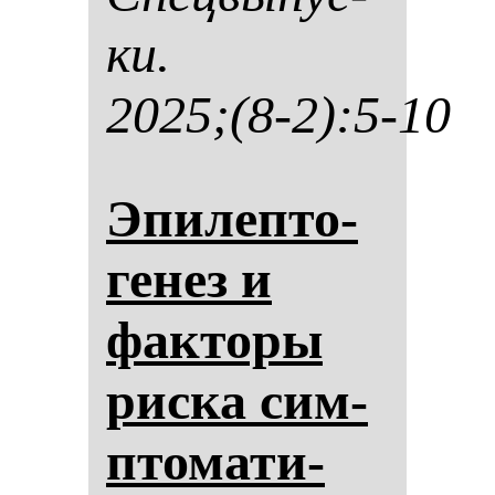
ки.
2025;(8-2):5-10
Эпи­леп­то­
ге­нез и
фак­то­ры
рис­ка сим­
пто­ма­ти­