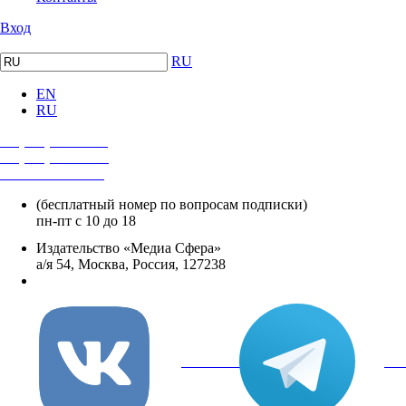
Вход
RU
EN
RU
+7 (495) 482-4118
+7 (495) 482-4329
+8 800 250-18-12
(бесплатный номер по вопросам подписки)
пн-пт с 10 до 18
Издательство «Медиа Сфера»
а/я 54, Москва, Россия, 127238
info@mediasphera.ru
вКонтакте
Tel