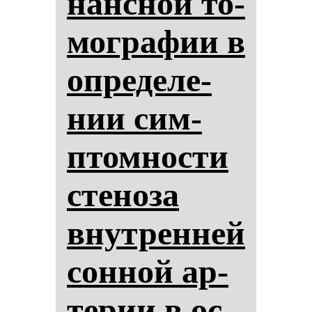
нан­сной то­
мог­ра­фии в
оп­ре­де­ле­
нии сим­
птом­нос­ти
сте­но­за
внут­рен­ней
сон­ной ар­
те­рии в ос­