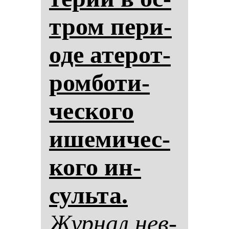
тром пе­ри­
оде ате­рот­
ром­бо­ти­
чес­ко­го
ише­ми­чес­
ко­го ин­
суль­та.
Жур­нал нев­