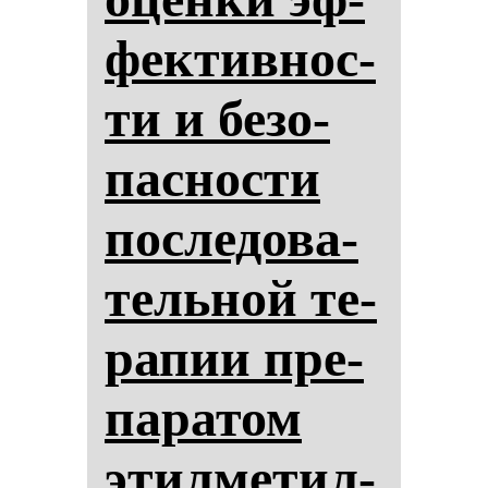
фек­тив­нос­
ти и бе­зо­
пас­нос­ти
пос­ле­до­ва­
тель­ной те­
ра­пии пре­
па­ра­том
этил­ме­тил­