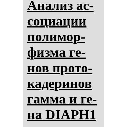
Ана­лиз ас­
со­ци­ации
по­ли­мор­
физ­ма ге­
нов про­то­
ка­де­ри­нов
гам­ма и ге­
на DIAPH1