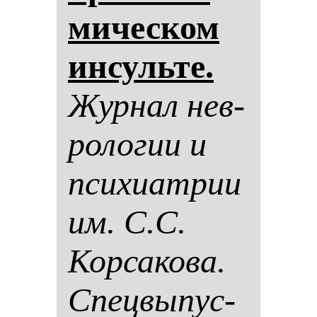
ми­чес­ком
ин­суль­те.
Жур­нал нев­
ро­ло­гии и
пси­хи­ат­рии
им. С.С.
Кор­са­ко­ва.
Спец­вы­пус­