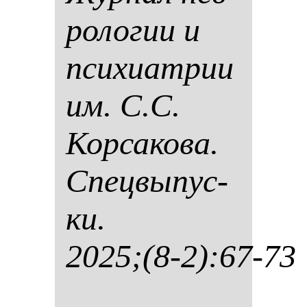
ро­ло­гии и
пси­хи­ат­рии
им. С.С.
Кор­са­ко­ва.
Спец­вы­пус­
ки.
2025;(8-2):67-73