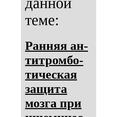
данной
теме:
Ран­няя ан­
тит­ром­бо­
ти­чес­кая
за­щи­та
моз­га при