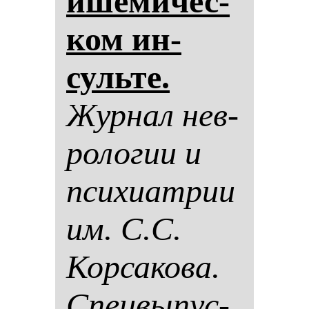
ише­ми­чес­
ком ин­
суль­те.
Жур­нал нев­
ро­ло­гии и
пси­хи­ат­рии
им. С.С.
Кор­са­ко­ва.
Спец­вы­пус­