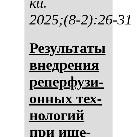
ки.
2025;(8-2):26-31
Ре­зуль­та­ты
внед­ре­ния
ре­пер­фу­зи­
он­ных тех­
но­ло­гий
при ише­