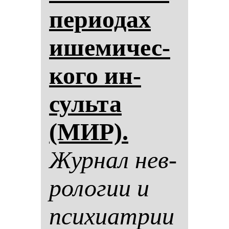
пе­ри­одах
ише­ми­чес­
ко­го ин­
суль­та
(МИР).
Жур­нал нев­
ро­ло­гии и
пси­хи­ат­рии