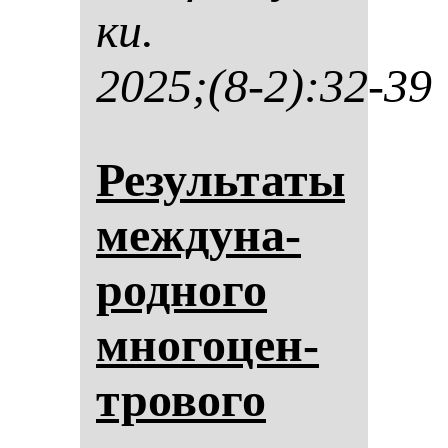
ки.
2025;(8-2):32-39
Ре­зуль­та­ты
меж­ду­на­
род­но­го
мно­го­цен­
тро­во­го