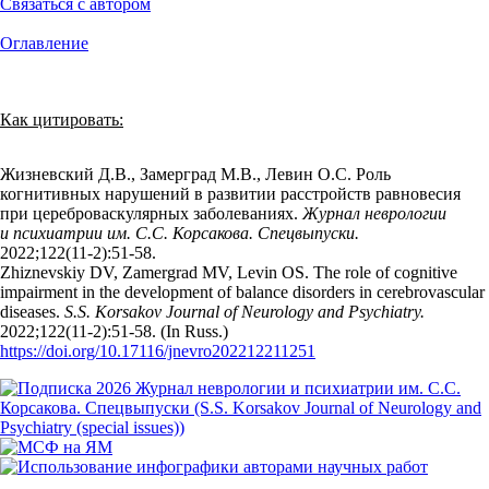
Связаться с автором
Оглавление
Как цитировать:
Жизневский Д.В., Замерград М.В., Левин О.С. Роль
когнитивных нарушений в развитии расстройств равновесия
при цереброваскулярных заболеваниях.
Журнал неврологии
и психиатрии им. С.С. Корсакова. Спецвыпуски.
2022;122(11‑2):51‑58.
Zhiznevskiy DV, Zamergrad MV, Levin OS. The role of cognitive
impairment in the development of balance disorders in cerebrovascular
diseases.
S.S. Korsakov Journal of Neurology and Psychiatry.
2022;122(11‑2):51‑58. (In Russ.)
https://doi.org/10.17116/jnevro202212211251