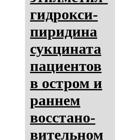
гид­рок­си­
пи­ри­ди­на
сук­ци­на­та
па­ци­ен­тов
в ос­тром и
ран­нем
вос­ста­но­
ви­тель­ном