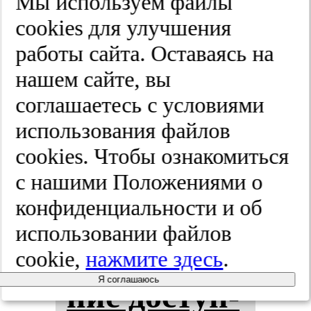
пси­хи­ат­рии
Мы используем файлы
cооkies для улучшения
им. С.С.
работы сайта. Оставаясь на
Кор­са­ко­ва.
нашем сайте, вы
соглашаетесь с условиями
Спец­вы­пус­
использования файлов
ки.
cооkies. Чтобы ознакомиться
с нашими Положениями о
2025;(8-2):74-80
конфиденциальности и об
использовании файлов
По­вы­ше­
cookie,
нажмите здесь
.
Я соглашаюсь
ние дос­туп­