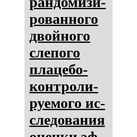
ран­до­ми­зи­
ро­ван­но­го
двой­но­го
сле­по­го
пла­це­бо-
кон­тро­ли­
ру­емо­го ис­
сле­до­ва­ния
оцен­ки эф­