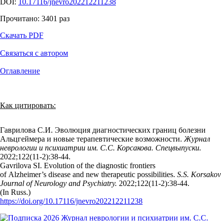
DOI:
10.17116/jnevro202212211238
Прочитано:
3401
раз
Скачать PDF
Связаться с автором
Оглавление
Как цитировать:
Гаврилова С.И. Эволюция диагностических границ болезни
Альцгеймера и новые терапевтические возможности.
Журнал
неврологии и психиатрии им. С.С. Корсакова. Спецвыпуски.
2022;122(11‑2):38‑44.
Gavrilova SI. Evolution of the diagnostic frontiers
of Alzheimer’s disease and new therapeutic possibilities.
S.S. Korsakov
Journal of Neurology and Psychiatry.
2022;122(11‑2):38‑44.
(In Russ.)
https://doi.org/10.17116/jnevro202212211238