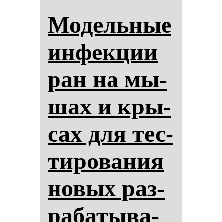
Мо­дель­ные
ин­фек­ции
ран на мы­
шах и кры­
сах для тес­
ти­ро­ва­ния
но­вых раз­
ра­ба­ты­ва­