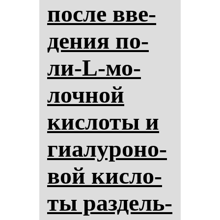
пос­ле вве­
де­ния по­
ли-L-мо­
лоч­ной
кис­ло­ты и
ги­алу­ро­но­
вой кис­ло­
ты раз­дель­