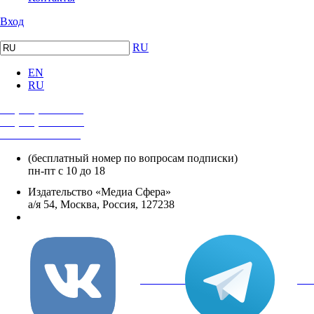
Вход
RU
EN
RU
+7 (495) 482-4118
+7 (495) 482-4329
+8 800 250-18-12
(бесплатный номер по вопросам подписки)
пн-пт с 10 до 18
Издательство «Медиа Сфера»
а/я 54, Москва, Россия, 127238
info@mediasphera.ru
вКонтакте
Tel