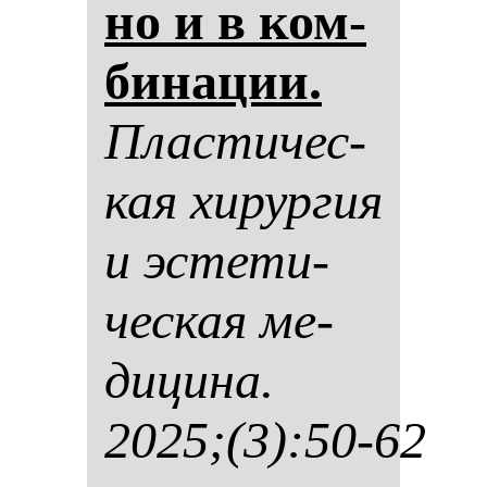
но и в ком­
би­на­ции.
Плас­ти­чес­
кая хи­рур­гия
и эс­те­ти­
чес­кая ме­
ди­ци­на.
2025;(3):50-62