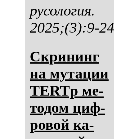
ру­со­ло­гия.
2025;(3):9-24
Скри­нинг
на му­та­ции
TERTp ме­
то­дом циф­
ро­вой ка­