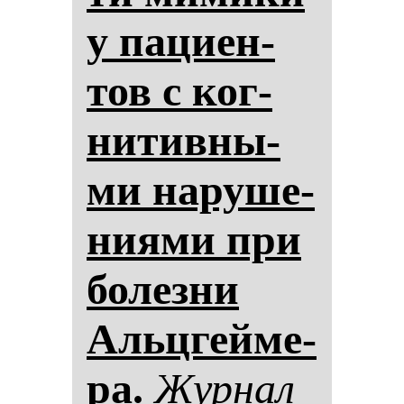
у па­ци­ен­
тов с ког­
ни­тив­ны­
ми на­ру­ше­
ни­ями при
бо­лез­ни
Альцгей­ме­
ра.
Жур­нал