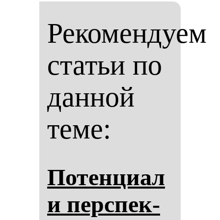
Рекомендуем
статьи по
данной
теме:
По­тен­ци­ал
и пер­спек­