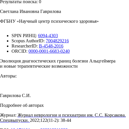
Результаты поиска:
0
Светлана Ивановна Гаврилова
ФГБНУ «Научный центр психического здоровья»
SPIN РИНЦ:
6094-4303
Scopus AuthorID:
7004829216
ResearcherID:
B-4548-2016
ORCID:
0000-0001-6683-0240
Эволюция диагностических границ болезни Альцгеймера
и новые терапевтические возможности
Авторы:
Гаврилова С.И.
Подробнее об авторах
Журнал:
Журнал неврологии и психиатрии им. С.С. Корсакова.
Спецвыпуски.
2022;122(11‑2): 38‑44