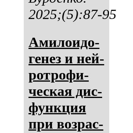
2025;(5):87-95
Ами­ло­идо­
ге­нез и ней­
рот­ро­фи­
чес­кая дис­
фун­кция
при воз­рас­