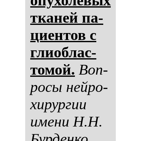
опу­хо­ле­вых
тка­ней па­
ци­ен­тов с
гли­об­лас­
то­мой.
Воп­
ро­сы ней­ро­
хи­рур­гии
име­ни Н.Н.
Бур­ден­ко.