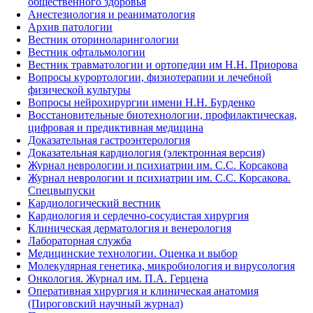
общественного здоровья
Анестезиология и реаниматология
Архив патологии
Вестник оториноларингологии
Вестник офтальмологии
Вестник травматологии и ортопедии им Н.Н. Приорова
Вопросы курортологии, физиотерапии и лечебной
физической культуры
Вопросы нейрохирургии имени Н.Н. Бурденко
Восстановительные биотехнологии, профилактическая,
цифровая и предиктивная медицина
Доказательная гастроэнтерология
Доказательная кардиология (электронная версия)
Журнал неврологии и психиатрии им. С.С. Корсакова
Журнал неврологии и психиатрии им. С.С. Корсакова.
Спецвыпуски
Кардиологический вестник
Кардиология и сердечно-сосудистая хирургия
Клиническая дерматология и венерология
Лабораторная служба
Медицинские технологии. Оценка и выбор
Молекулярная генетика, микробиология и вирусология
Онкология. Журнал им. П.А. Герцена
Оперативная хирургия и клиническая анатомия
(Пироговский научный журнал)