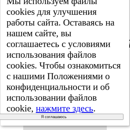
Мы используем файлы
би­оло­гия и
cооkies для улучшения
работы сайта. Оставаясь на
ви­ру­со­ло­гия.
нашем сайте, вы
2025;(4-2):143-1
соглашаетесь с условиями
использования файлов
cооkies. Чтобы ознакомиться
Эпи­леп­ти­
с нашими Положениями о
чес­кие
конфиденциальности и об
использовании файлов
прис­ту­пы
cookie,
нажмите здесь
.
при бо­лез­
Я соглашаюсь