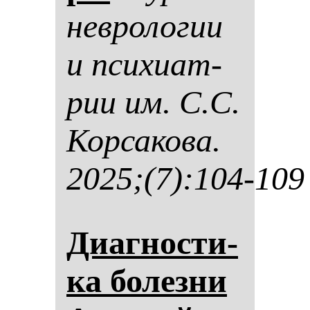
нев­ро­ло­гии
и пси­хи­ат­
рии им. С.С.
Кор­са­ко­ва.
2025;(7):104-109
Диаг­нос­ти­
ка бо­лез­ни