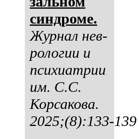
заль­ном
син­дро­ме.
Жур­нал нев­
ро­ло­гии и
пси­хи­ат­рии
им. С.С.
Кор­са­ко­ва.
2025;(8):133-139