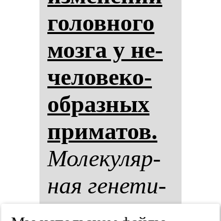
го­лов­но­го
моз­га у не­
че­ло­ве­ко­
об­раз­ных
при­ма­тов.
Мо­ле­ку­ляр­
ная ге­не­ти­
ка, мик­ро­