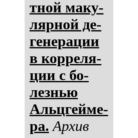
тной ма­ку­
ляр­ной де­
ге­не­ра­ции
в кор­ре­ля­
ции с бо­
лез­нью
Альцгей­ме­
ра.
Ар­хив