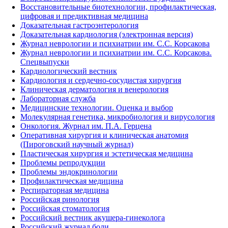
Восстановительные биотехнологии, профилактическая,
цифровая и предиктивная медицина
Доказательная гастроэнтерология
Доказательная кардиология (электронная версия)
Журнал неврологии и психиатрии им. С.С. Корсакова
Журнал неврологии и психиатрии им. С.С. Корсакова.
Спецвыпуски
Кардиологический вестник
Кардиология и сердечно-сосудистая хирургия
Клиническая дерматология и венерология
Лабораторная служба
Медицинские технологии. Оценка и выбор
Молекулярная генетика, микробиология и вирусология
Онкология. Журнал им. П.А. Герцена
Оперативная хирургия и клиническая анатомия
(Пироговский научный журнал)
Пластическая хирургия и эстетическая медицина
Проблемы репродукции
Проблемы эндокринологии
Профилактическая медицина
Респираторная медицина
Российская ринология
Российская стоматология
Российский вестник акушера-гинеколога
Российский журнал боли