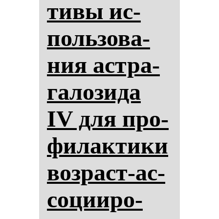
ти­вы ис­
поль­зо­ва­
ния ас­тра­
га­ло­зи­да
IV для про­
фи­лак­ти­ки
воз­раст-ас­
со­ци­иро­