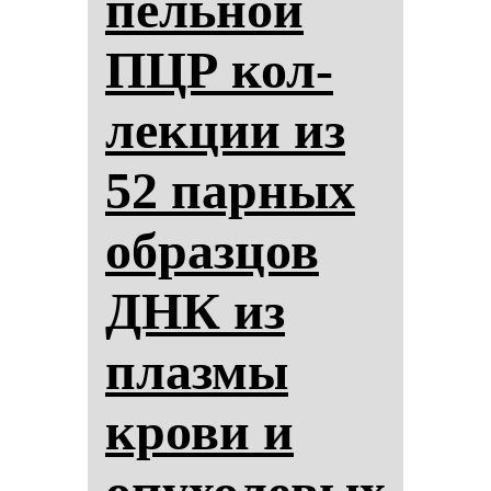
пель­ной
ПЦР кол­
лек­ции из
52 пар­ных
об­раз­цов
ДНК из
плаз­мы
кро­ви и