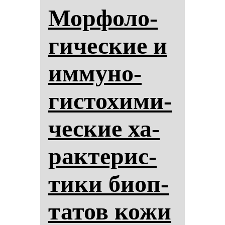
Мор­фо­ло­
ги­чес­кие и
им­му­но­
гис­то­хи­ми­
чес­кие ха­
рак­те­рис­
ти­ки би­оп­
та­тов ко­жи