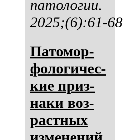
па­то­ло­гии.
2025;(6):61-68
Па­то­мор­
фо­ло­ги­чес­
кие приз­
на­ки воз­
рас­тных
из­ме­не­ний