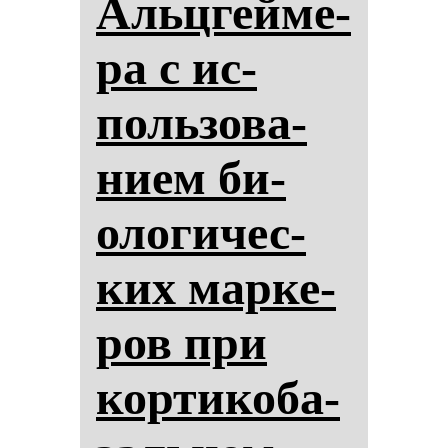
Альцгей­ме­
ра с ис­
поль­зо­ва­
ни­ем би­
оло­ги­чес­
ких мар­ке­
ров при
кор­ти­ко­ба­