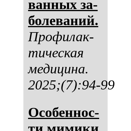
ван­ных за­
бо­ле­ва­ний.
Про­фи­лак­
ти­чес­кая
ме­ди­ци­на.
2025;(7):94-99
Осо­бен­нос­
ти ми­ми­ки