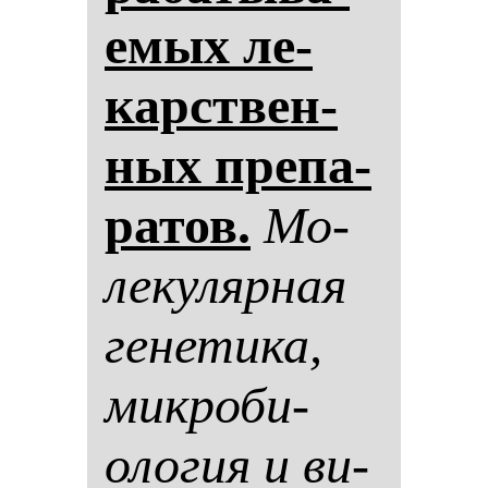
емых ле­
карствен­
ных пре­па­
ра­тов.
Мо­
ле­ку­ляр­ная
ге­не­ти­ка,
мик­ро­би­
оло­гия и ви­