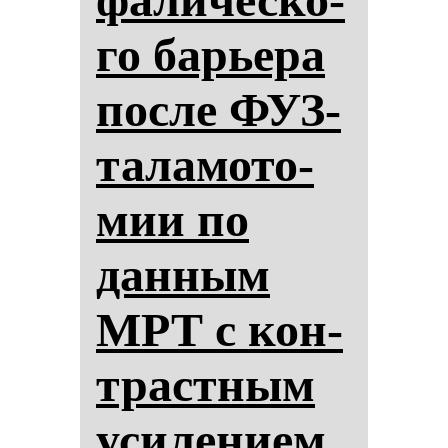
го барье­ра
пос­ле ФУЗ-
та­ла­мо­то­
мии по
дан­ным
МРТ с кон­
трастным
уси­ле­ни­ем.