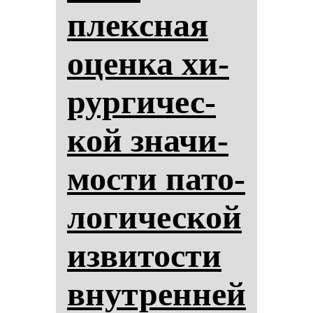
плексная
оцен­ка хи­
рур­ги­чес­
кой зна­чи­
мос­ти па­то­
ло­ги­чес­кой
из­ви­тос­ти
внут­рен­ней