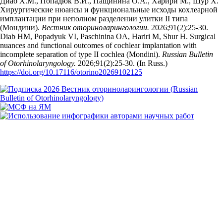
Диаб Х.М., Попадюк В.И., Пащинина О.А., Харири М., Шур Х.
Хирургические нюансы и функциональные исходы кохлеарной
имплантации при неполном разделении улитки II типа
(Мондини).
Вестник оториноларингологии.
2026;91(2):25‑30.
Diab HM, Popadyuk VI, Paschinina OA, Hariri M, Shur H. Surgical
nuances and functional outcomes of cochlear implantation with
incomplete separation of type II cochlea (Mondini).
Russian Bulletin
of Otorhinolaryngology.
2026;91(2):25‑30. (In Russ.)
https://doi.org/10.17116/otorino20269102125