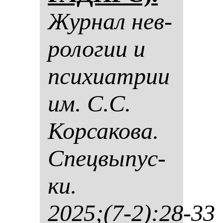
Жур­нал нев­
ро­ло­гии и
пси­хи­ат­рии
им. С.С.
Кор­са­ко­ва.
Спец­вы­пус­
ки.
2025;(7-2):28-33