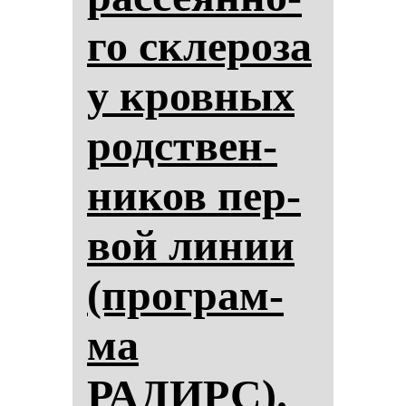
го скле­ро­за
у кров­ных
родствен­
ни­ков пер­
вой ли­нии
(прог­рам­
ма
РАДИРС).