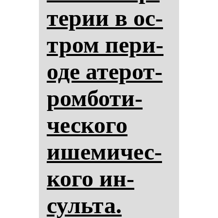
те­рии в ос­
тром пе­ри­
оде ате­рот­
ром­бо­ти­
чес­ко­го
ише­ми­чес­
ко­го ин­
суль­та.