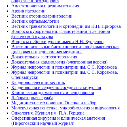
общественного здоровья
Анестезиология и реаниматология
Архив патологии
Вестник оториноларингологии
Вестник офтальмологии
Вестник травматологии и ортопедии им Н.Н. Приорова
Вопросы курортологии, физиотерапии и лечебной
физической культуры
Вопросы нейрохирургии имени Н.Н. Бурденко
Восстановительные биотехнологии, профилактическая,
цифровая и предиктивная медицина
Доказательная гастроэнтерология
Доказательная кардиология (электронная версия)
Журнал неврологии и психиатрии им. С.С. Корсакова
Журнал неврологии и психиатрии им. С.С. Корсакова.
Спецвыпуски
Кардиологический вестник
Кардиология и сердечно-сосудистая хирургия
Клиническая дерматология и венерология
Лабораторная служба
Медицинские технологии. Оценка и выбор
Молекулярная генетика, микробиология и вирусология
Онкология. Журнал им. П.А. Герцена
Оперативная хирургия и клиническая анатомия
(Пироговский научный журнал)