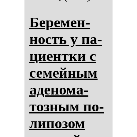
Бе­ре­мен­
ность у па­
ци­ен­тки с
се­мей­ным
аде­но­ма­
тоз­ным по­
ли­по­зом