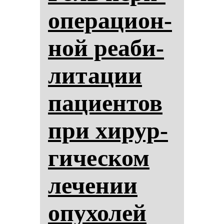
опе­ра­ци­он­
ной ре­аби­
ли­та­ции
па­ци­ен­тов
при хи­рур­
ги­чес­ком
ле­че­нии
опу­хо­лей