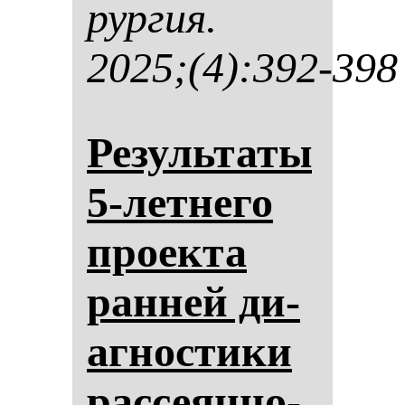
рур­гия.
2025;(4):392-398
Ре­зуль­та­ты
5-лет­не­го
про­ек­та
ран­ней ди­
аг­нос­ти­ки
рас­се­ян­но­