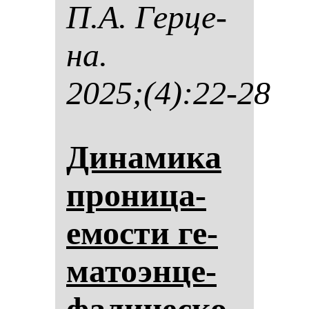
П.А. Гер­це­
на.
2025;(4):22-28
Ди­на­ми­ка
про­ни­ца­
емос­ти ге­
ма­то­эн­це­
фа­ли­чес­ко­