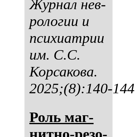
Жур­нал нев­
ро­ло­гии и
пси­хи­ат­рии
им. С.С.
Кор­са­ко­ва.
2025;(8):140-144
Роль маг­
нит­но-ре­зо­