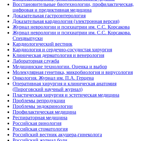
Восстановительные биотехнологии, профилактическая,
цифровая и предиктивная медицина
Доказательная гастроэнтерология
Доказательная кардиология (электронная версия)
Журнал неврологии и психиатрии им. С.С. Корсакова
Журнал неврологии и психиатрии им. С.С. Корсакова.
Спецвыпуски
Кардиологический вестник
Кардиология и сердечно-сосудистая хирургия
Клиническая дерматология и венерология
Лабораторная служба
Медицинские технологии. Оценка и выбор
Молекулярная генетика, микробиология и вирусология
Онкология. Журнал им. П.А. Герцена
Оперативная хирургия и клиническая анатомия
(Пироговский научный журнал)
Пластическая хирургия и эстетическая медицина
Проблемы репродукции
Проблемы эндокринологии
Профилактическая медицина
Респираторная медицина
Российская ринология
Российская стоматология
Российский вестник акушера-гинеколога
Российский журнал боли