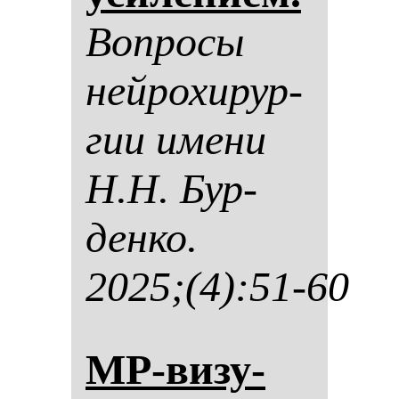
Воп­ро­сы
ней­ро­хи­рур­
гии име­ни
Н.Н. Бур­
ден­ко.
2025;(4):51-60
МР-ви­зу­