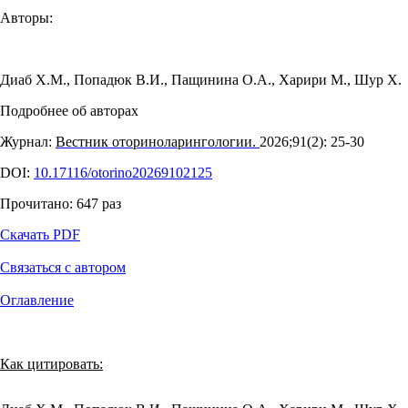
Авторы:
Диаб Х.М.
,
Попадюк В.И.
,
Пащинина О.А.
,
Харири М.
,
Шур Х.
Подробнее об авторах
Журнал:
Вестник оториноларингологии.
2026;91(2): 25‑30
DOI:
10.17116/otorino20269102125
Прочитано:
647
раз
Скачать PDF
Связаться с автором
Оглавление
Как цитировать: