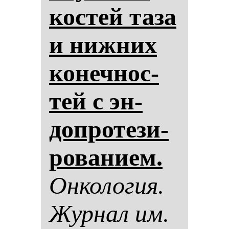
кос­тей та­за
и ниж­них
ко­неч­нос­
тей с эн­
доп­ро­те­зи­
ро­ва­ни­ем.
Он­ко­ло­гия.
Жур­нал им.