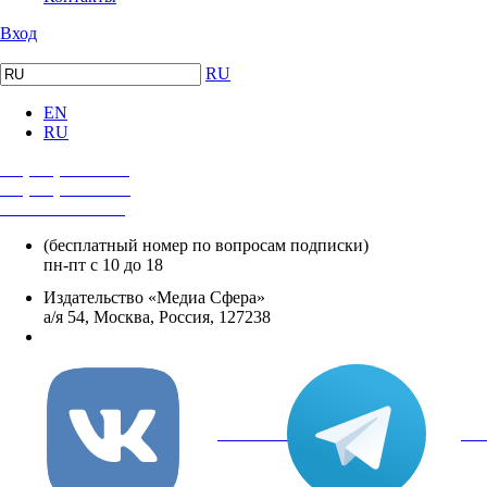
Вход
RU
EN
RU
+7 (495) 482-4118
+7 (495) 482-4329
+8 800 250-18-12
(бесплатный номер по вопросам подписки)
пн-пт с 10 до 18
Издательство «Медиа Сфера»
а/я 54, Москва, Россия, 127238
info@mediasphera.ru
вКонтакте
Tel