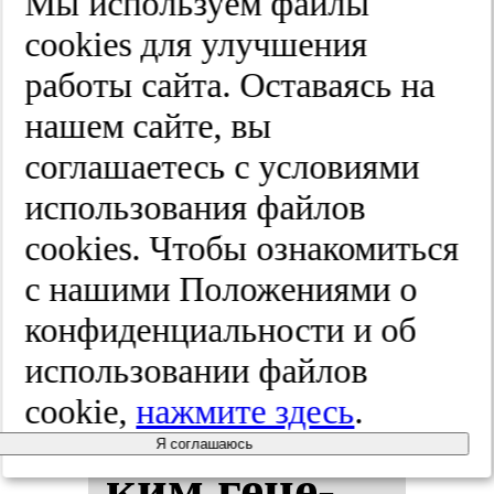
Мы используем файлы
cооkies для улучшения
Нап­рав­лен­
работы сайта. Оставаясь на
ная кос­
нашем сайте, вы
соглашаетесь с условиями
тная ре­ге­
использования файлов
не­ра­ция в
cооkies. Чтобы ознакомиться
с нашими Положениями о
ле­че­нии
конфиденциальности и об
па­ци­ен­тов
использовании файлов
cookie,
нажмите здесь
.
с хро­ни­чес­
Я соглашаюсь
ким ге­не­