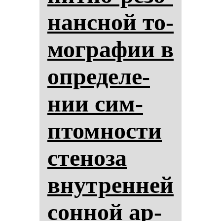
нан­сной то­
мог­ра­фии в
оп­ре­де­ле­
нии сим­
птом­нос­ти
сте­но­за
внут­рен­ней
сон­ной ар­