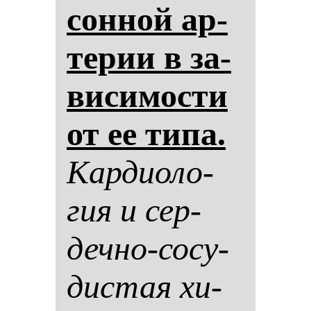
сон­ной ар­
те­рии в за­
ви­си­мос­ти
от ее ти­па.
Кар­ди­оло­
гия и сер­
деч­но-со­су­
дис­тая хи­