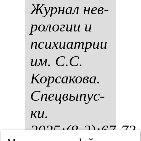
Жур­нал нев­
ро­ло­гии и
пси­хи­ат­рии
им. С.С.
Кор­са­ко­ва.
Спец­вы­пус­
ки.
2025;(8-2):67-73