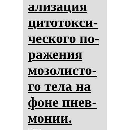
али­за­ция
ци­то­ток­си­
чес­ко­го по­
ра­же­ния
мо­зо­лис­то­
го те­ла на
фо­не пнев­
мо­нии.