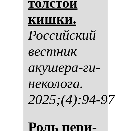
тол­стой
киш­ки.
Рос­сий­ский
вес­тник
аку­ше­ра-ги­
не­ко­ло­га.
2025;(4):94-97
Роль пе­ри­