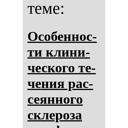
теме:
Осо­бен­нос­
ти кли­ни­
чес­ко­го те­
че­ния рас­
се­ян­но­го
скле­ро­за