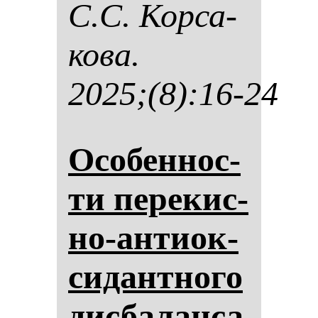
С.С. Кор­са­
ко­ва.
2025;(8):16-24
Осо­бен­нос­
ти пе­ре­кис­
но-ан­ти­ок­
си­дан­тно­го
дис­ба­лан­са