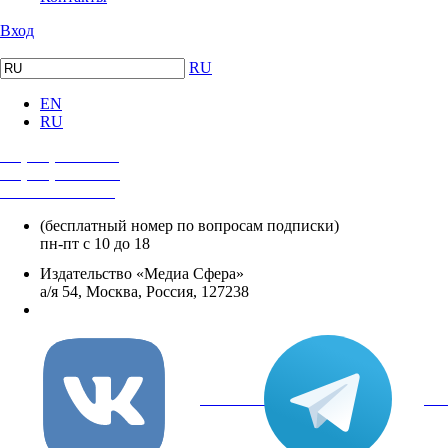
Вход
RU
EN
RU
+7 (495) 482-4118
+7 (495) 482-4329
+8 800 250-18-12
(бесплатный номер по вопросам подписки)
пн-пт с 10 до 18
Издательство «Медиа Сфера»
а/я 54, Москва, Россия, 127238
info@mediasphera.ru
вКонтакте
Tel