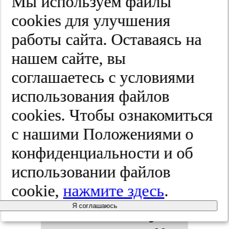
Мы используем файлы
cооkies для улучшения
Сов­ре­мен­
работы сайта. Оставаясь на
нашем сайте, вы
ные стра­те­
соглашаетесь с условиями
гии ран­ней
использования файлов
cооkies. Чтобы ознакомиться
ди­аг­нос­ти­
с нашими Положениями о
ки кар­ди­
конфиденциальности и об
использовании файлов
оток­сич­
cookie,
нажмите здесь
.
нос­ти, обус­
Я соглашаюсь