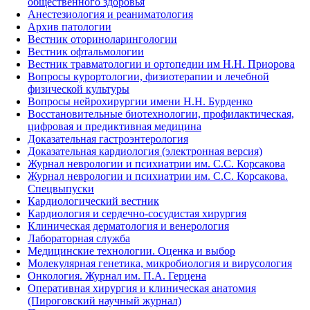
общественного здоровья
Анестезиология и реаниматология
Архив патологии
Вестник оториноларингологии
Вестник офтальмологии
Вестник травматологии и ортопедии им Н.Н. Приорова
Вопросы курортологии, физиотерапии и лечебной
физической культуры
Вопросы нейрохирургии имени Н.Н. Бурденко
Восстановительные биотехнологии, профилактическая,
цифровая и предиктивная медицина
Доказательная гастроэнтерология
Доказательная кардиология (электронная версия)
Журнал неврологии и психиатрии им. С.С. Корсакова
Журнал неврологии и психиатрии им. С.С. Корсакова.
Спецвыпуски
Кардиологический вестник
Кардиология и сердечно-сосудистая хирургия
Клиническая дерматология и венерология
Лабораторная служба
Медицинские технологии. Оценка и выбор
Молекулярная генетика, микробиология и вирусология
Онкология. Журнал им. П.А. Герцена
Оперативная хирургия и клиническая анатомия
(Пироговский научный журнал)