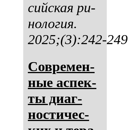
сий­ская ри­
но­ло­гия.
2025;(3):242-249
Сов­ре­мен­
ные ас­пек­
ты ди­аг­
нос­ти­чес­