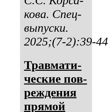
С.С. Кор­са­
ко­ва. Спец­
вы­пус­ки.
2025;(7-2):39-44
Трав­ма­ти­
чес­кие пов­
реж­де­ния
пря­мой