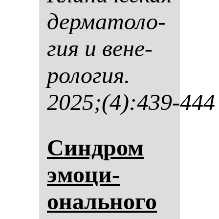
дер­ма­то­ло­
гия и ве­не­
ро­ло­гия.
2025;(4):439-444
Син­дром
эмо­ци­
ональ­но­го