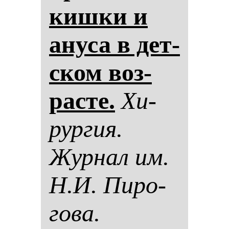
киш­ки и
ану­са в дет­
ском воз­
рас­те.
Хи­
рур­гия.
Жур­нал им.
Н.И. Пи­ро­
го­ва.