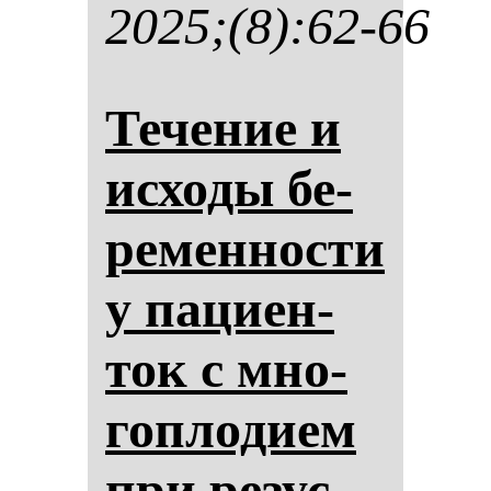
2025;(8):62-66
Те­че­ние и
ис­хо­ды бе­
ре­мен­нос­ти
у па­ци­ен­
ток с мно­
гоп­ло­ди­ем
при ре­зус-