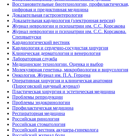
Восстановительные биотехнологии, профилактическая,
цифровая и предиктивная медицина
Доказательная гастроэнтерология
Доказательная кардиология (электронная версия)
Журнал неврологии и психиатрии им. С.С. Корсакова
Журнал неврологии и психиатрии им. С.С. Корсакова.
Спецвыпуски
Кардиологический вестник
Кардиология и сердечно-сосудистая хирургия
Клиническая дерматология и венерология
Лабораторная служба
Медицинские технологии. Оценка и выбор
Молекулярная генетика, микробиология и вирусология
Онкология. Журнал им. П.А. Герцена
Оперативная хирургия и клиническая анатомия
(Пироговский научный журнал)
Пластическая хирургия и эстетическая медицина
Проблемы репродукции
Проблемы эндокринологии
Профилактическая медицина
Респираторная медицина
Российская ринология
Российская стоматология
Российский вестник акушера-гинеколога
Российский журнал боли