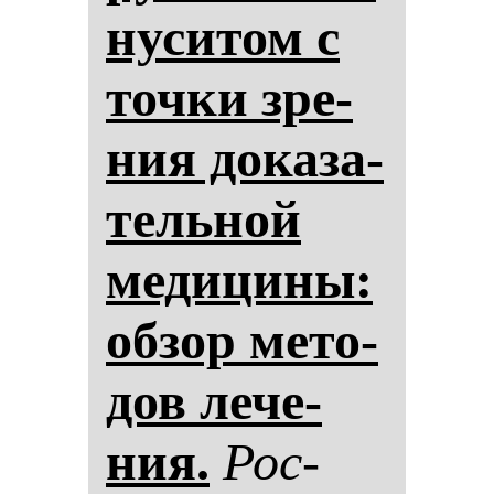
ну­си­том с
точ­ки зре­
ния до­ка­за­
тель­ной
ме­ди­ци­ны:
об­зор ме­то­
дов ле­че­
ния.
Рос­