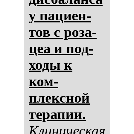
у па­ци­ен­
тов с ро­за­
цеа и под­
хо­ды к
ком­
плексной
те­ра­пии.
Кли­ни­чес­кая