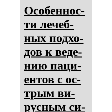
Осо­бен­нос­
ти ле­чеб­
ных под­хо­
дов к ве­де­
нию па­ци­
ен­тов с ос­
трым ви­
рус­ным си­