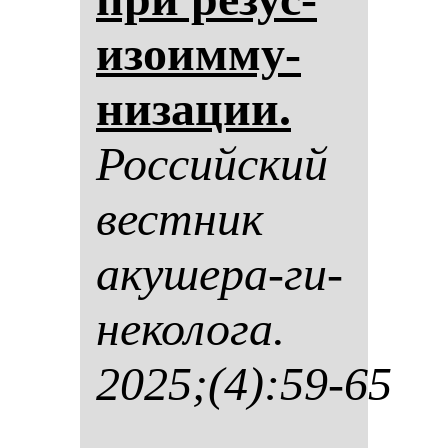
изо­им­му­
ни­за­ции.
Рос­сий­ский
вес­тник
аку­ше­ра-ги­
не­ко­ло­га.
2025;(4):59-65