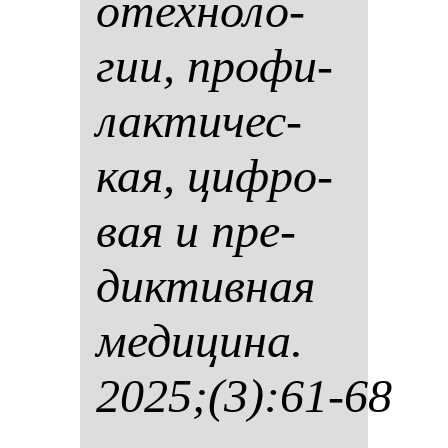
отех­но­ло­
гии, про­фи­
лак­ти­чес­
кая, циф­ро­
вая и пре­
дик­тив­ная
ме­ди­ци­на.
2025;(3):61-68