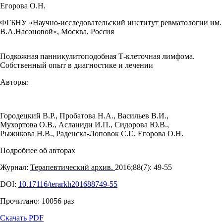
Егорова О.Н.
ФГБНУ «Научно-исследовательский институт ревматологии им.
В.А.Насоновой», Москва, Россия
Подкожная панникулитоподобная Т-клеточная лимфома.
Собственный опыт в диагностике и лечении
Авторы:
Городецкий В.Р.
,
Пробатова Н.А.
,
Васильев В.И.
,
Мухортова О.В.
,
Асланиди И.П.
,
Сидорова Ю.В.
,
Рыжикова Н.В.
,
Раденска-Лоповок С.Г.
,
Егорова О.Н.
Подробнее об авторах
Журнал:
Терапевтический архив.
2016;88(7): 49‑55
DOI:
10.17116/terarkh201688749-55
Прочитано:
10056
раз
Скачать PDF