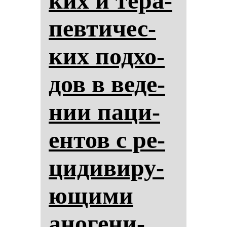
ких и те­ра­
пев­ти­чес­
ких под­хо­
дов в ве­де­
нии па­ци­
ен­тов с ре­
ци­ди­ви­ру­
ющи­ми
ано­ге­ни­