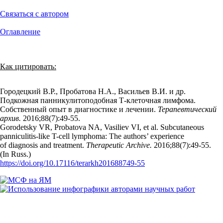
Связаться с автором
Оглавление
Как цитировать:
Городецкий В.Р., Пробатова Н.А., Васильев В.И. и др.
Подкожная панникулитоподобная Т-клеточная лимфома.
Собственный опыт в диагностике и лечении.
Терапевтический
архив.
2016;88(7):49‑55.
Gorodetsky VR, Probatova NA, Vasiliev VI, et al. Subcutaneous
panniculitis-like T-cell lymphoma: The authors’ experience
of diagnosis and treatment.
Therapeutic Archive.
2016;88(7):49‑55.
(In Russ.)
https://doi.org/10.17116/terarkh201688749-55