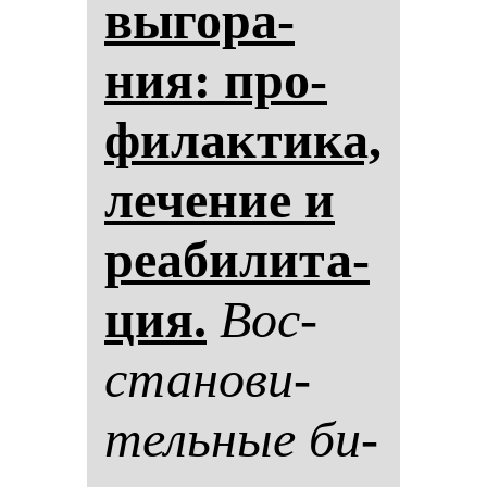
вы­го­ра­
ния: про­
фи­лак­ти­ка,
ле­че­ние и
ре­аби­ли­та­
ция.
Вос­
ста­но­ви­
тель­ные би­