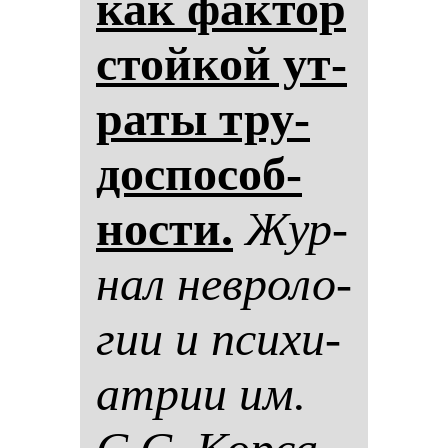
как фак­тор
стой­кой ут­
ра­ты тру­
дос­по­соб­
нос­ти.
Жур­
нал нев­ро­ло­
гии и пси­хи­
ат­рии им.