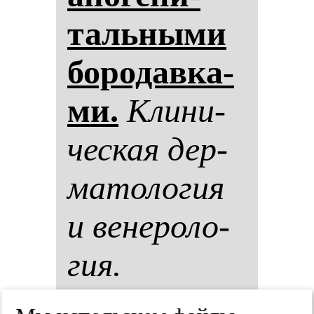
таль­ны­ми
бо­ро­дав­ка­
ми.
Кли­ни­
чес­кая дер­
ма­то­ло­гия
и ве­не­ро­ло­
гия.
2025;(5):658-665