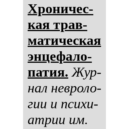
Хро­ни­чес­
кая трав­
ма­ти­чес­кая
эн­це­фа­ло­
па­тия.
Жур­
нал нев­ро­ло­
гии и пси­хи­
ат­рии им.