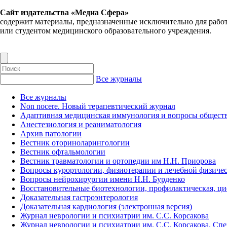
Сайт издательства «Медиа Сфера»
содержит материалы, предназначенные исключительно для рабо
или студентом медицинского образовательного учреждения.
Все журналы
Все журналы
Non nocere. Новый терапевтический журнал
Адаптивная медицинская иммунология и вопросы обществ
Анестезиология и реаниматология
Архив патологии
Вестник оториноларингологии
Вестник офтальмологии
Вестник травматологии и ортопедии им Н.Н. Приорова
Вопросы курортологии, физиотерапии и лечебной физичес
Вопросы нейрохирургии имени Н.Н. Бурденко
Восстановительные биотехнологии, профилактическая, ц
Доказательная гастроэнтерология
Доказательная кардиология (электронная версия)
Журнал неврологии и психиатрии им. С.С. Корсакова
Журнал неврологии и психиатрии им. С.С. Корсакова. Сп