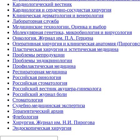
Кардиологический вестник
Кардиология и сердечно-сосудистая хирургия
Клиническая дерматология и венерология
Лабораторная служба
Медицинские технологии. Оценка и выбор
Молекулярная генетика, микробиология и вирусология
Онкология. Журнал им. П.А. Герцена
Оперативная хирургия и клиническая анатомия (Пирогов
Пластическая хирургия и эстетическая медицина
Проблемы репродукции
Проблемы эндокринологии
Профилактическая медицина
Респираторная медицина
Российская ринология
Российская стоматология
Российский вестник акушера-гинеколога
Российский журнал боли
Стоматология
Судебно-медицинская экспертиза
Терапевтический архив
Флебология
Хирургия. Журнал им. Н.И. Пирогова
Эндоскопическая хирургия