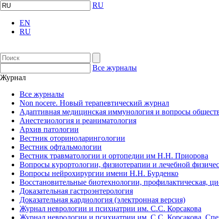
RU
EN
RU
Все журналы
Журнал
Все журналы
Non nocere. Новый терапевтический журнал
Адаптивная медицинская иммунология и вопросы обществ
Анестезиология и реаниматология
Архив патологии
Вестник оториноларингологии
Вестник офтальмологии
Вестник травматологии и ортопедии им Н.Н. Приорова
Вопросы курортологии, физиотерапии и лечебной физичес
Вопросы нейрохирургии имени Н.Н. Бурденко
Восстановительные биотехнологии, профилактическая, ц
Доказательная гастроэнтерология
Доказательная кардиология (электронная версия)
Журнал неврологии и психиатрии им. С.С. Корсакова
Журнал неврологии и психиатрии им. С.С. Корсакова. Сп