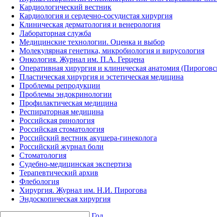
Кардиологический вестник
Кардиология и сердечно-сосудистая хирургия
Клиническая дерматология и венерология
Лабораторная служба
Медицинские технологии. Оценка и выбор
Молекулярная генетика, микробиология и вирусология
Онкология. Журнал им. П.А. Герцена
Оперативная хирургия и клиническая анатомия (Пирогов
Пластическая хирургия и эстетическая медицина
Проблемы репродукции
Проблемы эндокринологии
Профилактическая медицина
Респираторная медицина
Российская ринология
Российская стоматология
Российский вестник акушера-гинеколога
Российский журнал боли
Стоматология
Судебно-медицинская экспертиза
Терапевтический архив
Флебология
Хирургия. Журнал им. Н.И. Пирогова
Эндоскопическая хирургия
Год